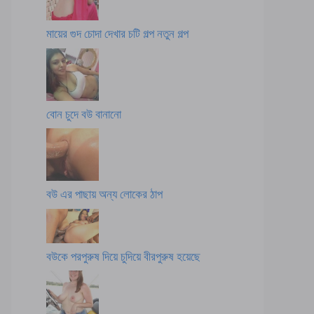
মায়ের গুদ চোদা দেখার চটি গল্প নতুন গল্প
বোন চুদে বউ বানানো
বউ এর পাছায় অন্য লোকের ঠাপ
বউকে পরপুরুষ দিয়ে চুদিয়ে বীরপুরুষ হয়েছে