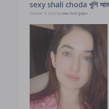
sexy shali choda খুশি আমার 
October 9, 2023
by
new choti golpo