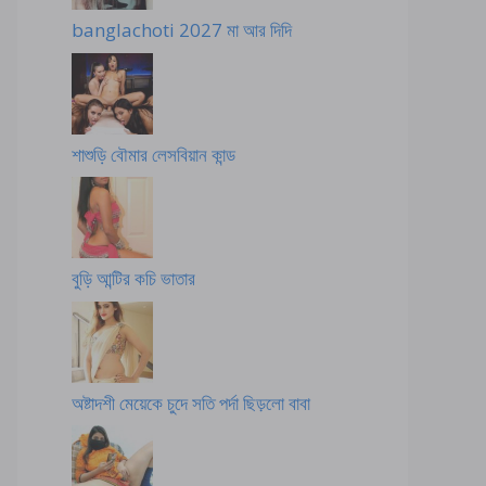
banglachoti 2027 মা আর দিদি
শাশুড়ি বৌমার লেসবিয়ান কান্ড
বুড়ি আন্টির কচি ভাতার
অষ্টাদশী মেয়েকে চুদে সতি পর্দা ছিড়লো বাবা