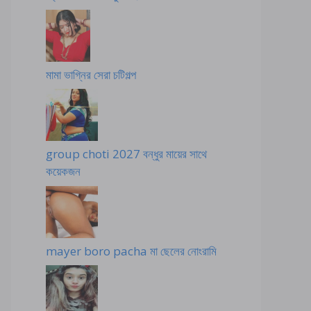
মামা ভাগ্নির সেরা চটিগল্প
group choti 2027 বন্ধুর মায়ের সাথে
কয়েকজন
mayer boro pacha মা ছেলের নোংরামি