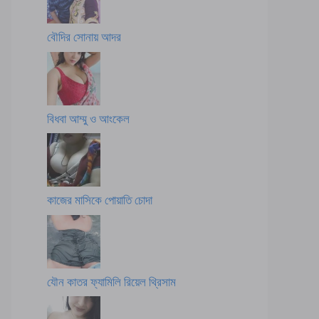
বৌদির সোনায় আদর
বিধবা আম্মু ও আংকেল
কাজের মাসিকে পোয়াতি চোদা
যৌন কাতর ফ্যামিলি রিয়েল থ্রিসাম