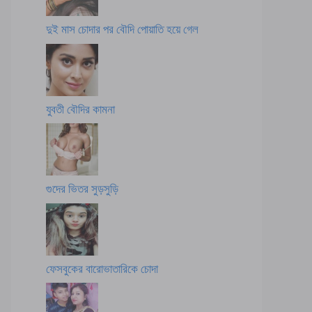
দুই মাস চোদার পর বৌদি পোয়াতি হয়ে গেল
যুবতী বৌদির কামনা
গুদের ভিতর সুড়সুড়ি
ফেসবুকের বারোভাতারিকে চোদা