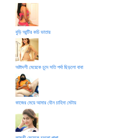
বুড়ি আন্টির কচি ভাতার
অষ্টাদশী মেয়েকে চুদে সতি পর্দা ছিড়লো বাবা
কাজের মেয়ে আমার যৌন চাহিদা মেটায়
কামুকী মেয়েকে চুদলো পাপা