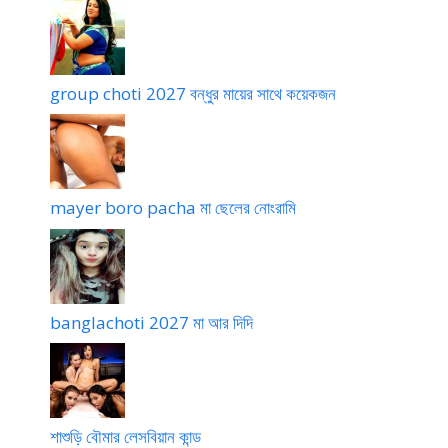
group choti 2027 বন্ধুর মায়ের সাথে কয়েকজন
mayer boro pacha মা ছেলের নোংরামি
banglachoti 2027 মা আর দিদি
শাশুড়ি বৌমার লেসবিয়ান কান্ড