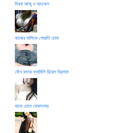
বিধবা আম্মু ও আংকেল
কাজের মাসিকে পোয়াতি চোদা
যৌন কাতর ফ্যামিলি রিয়েল থ্রিসাম
মাকে চোদে দোকানদার