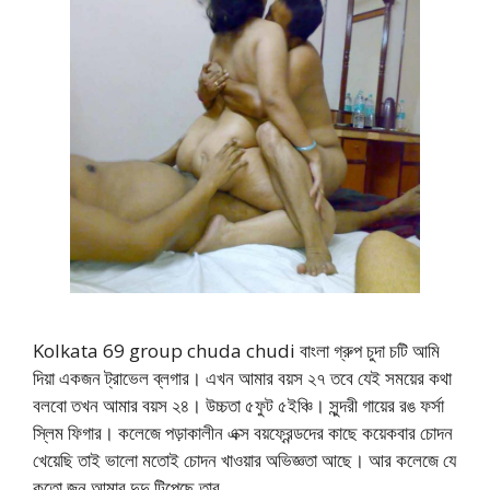
Kolkata 69 group chuda chudi বাংলা গ্রুপ চুদা চটি আমি
দিয়া একজন ট্রাভেল ব্লগার। এখন আমার বয়স ২৭ তবে যেই সময়ের কথা
বলবো তখন আমার বয়স ২৪। উচ্চতা ৫ফুট ৫ইঞ্চি। সুন্দরী গায়ের রঙ ফর্সা
স্লিম ফিগার। কলেজে পড়াকালীন এক্স বয়ফ্রেন্ডদের কাছে কয়েকবার চোদন
খেয়েছি তাই ভালো মতোই চোদন খাওয়ার অভিজ্ঞতা আছে। আর কলেজে যে
কতো জন আমার দুদু টিপেছে তার …