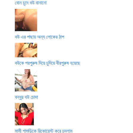
বোন চুদে বউ বানানো
বউ এর পাছায় অন্য লোকের ঠাপ
বউকে পরপুরুষ দিয়ে চুদিয়ে বীরপুরুষ হয়েছে
বন্ধুর বউ চোদা
মামী শাশুড়িকে রিকোয়েস্ট করে চুদলাম