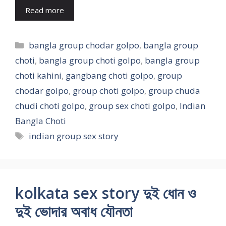
Read more
Categories
bangla group chodar golpo
,
bangla group
choti
,
bangla group choti golpo
,
bangla group
choti kahini
,
gangbang choti golpo
,
group
chodar golpo
,
group choti golpo
,
group chuda
chudi choti golpo
,
group sex choti golpo
,
Indian
Bangla Choti
Tags
indian group sex story
kolkata sex story দুই ধোন ও
দুই ভোদার অবাধ যৌনতা