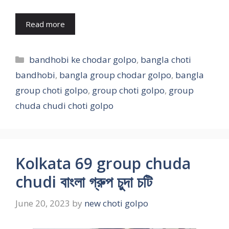
Read more
Categories
bandhobi ke chodar golpo
,
bangla choti
bandhobi
,
bangla group chodar golpo
,
bangla
group choti golpo
,
group choti golpo
,
group
chuda chudi choti golpo
Kolkata 69 group chuda
chudi বাংলা গ্রুপ চুদা চটি
June 20, 2023
by
new choti golpo