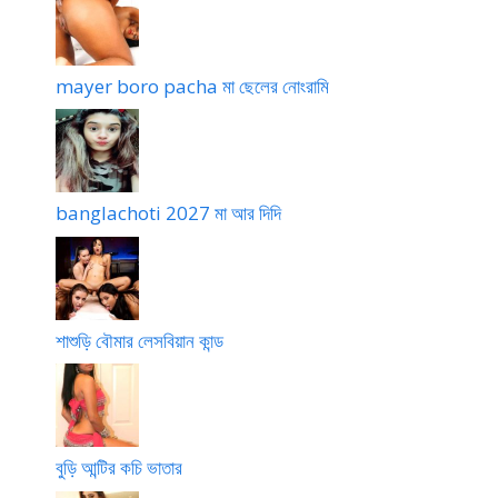
mayer boro pacha মা ছেলের নোংরামি
banglachoti 2027 মা আর দিদি
শাশুড়ি বৌমার লেসবিয়ান কান্ড
বুড়ি আন্টির কচি ভাতার