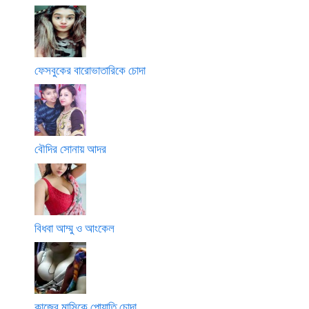
ফেসবুকের বারোভাতারিকে চোদা
বৌদির সোনায় আদর
বিধবা আম্মু ও আংকেল
কাজের মাসিকে পোয়াতি চোদা