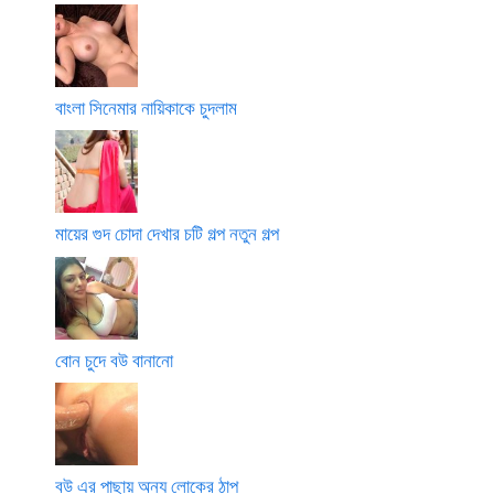
বাংলা সিনেমার নায়িকাকে চুদলাম
মায়ের গুদ চোদা দেখার চটি গল্প নতুন গল্প
বোন চুদে বউ বানানো
বউ এর পাছায় অন্য লোকের ঠাপ