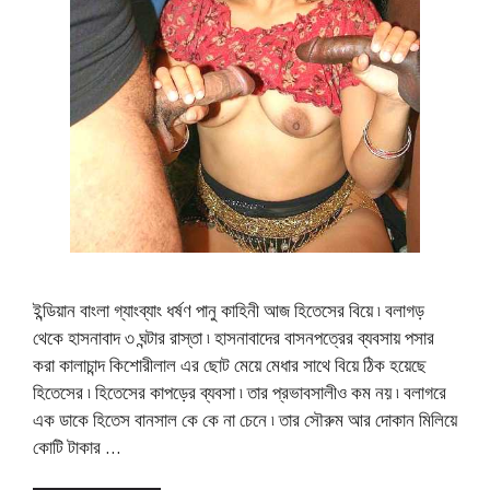
ইন্ডিয়ান বাংলা গ্যাংব্যাং ধর্ষণ পানু কাহিনী আজ হিতেসের বিয়ে ৷ বলাগড়
থেকে হাসনাবাদ ৩ ঘন্টার রাস্তা ৷ হাসনাবাদের বাসনপত্রের ব্যবসায় পসার
করা কালাচান্দ কিশোরীলাল এর ছোট মেয়ে মেধার সাথে বিয়ে ঠিক হয়েছে
হিতেসের ৷ হিতেসের কাপড়ের ব্যবসা ৷ তার প্রভাবসালীও কম নয় ৷ বলাগরে
এক ডাকে হিতেস বানসাল কে কে না চেনে ৷ তার সৌরুম আর দোকান মিলিয়ে
কোটি টাকার …