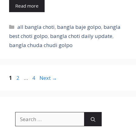
Read more
Categories
all bangla choti
,
bangla baje golpo
,
bangla
best choti golpo
,
bangla choti daily update
,
bangla chuda chudi golpo
Page
Page
Page
1
2
…
4
Next
→
Search
for: