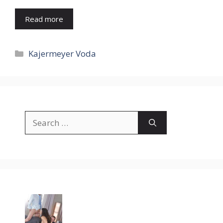
Read more
Categories
Kajermeyer Voda
Search
for: