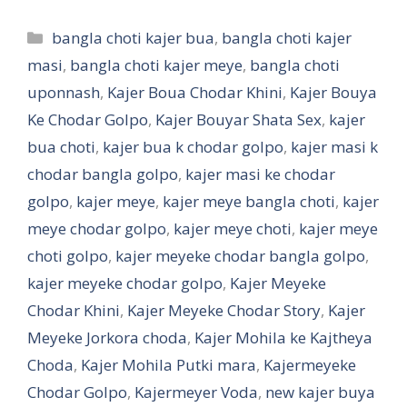
Categories
bangla choti kajer bua
,
bangla choti kajer
masi
,
bangla choti kajer meye
,
bangla choti
uponnash
,
Kajer Boua Chodar Khini
,
Kajer Bouya
Ke Chodar Golpo
,
Kajer Bouyar Shata Sex
,
kajer
bua choti
,
kajer bua k chodar golpo
,
kajer masi k
chodar bangla golpo
,
kajer masi ke chodar
golpo
,
kajer meye
,
kajer meye bangla choti
,
kajer
meye chodar golpo
,
kajer meye choti
,
kajer meye
choti golpo
,
kajer meyeke chodar bangla golpo
,
kajer meyeke chodar golpo
,
Kajer Meyeke
Chodar Khini
,
Kajer Meyeke Chodar Story
,
Kajer
Meyeke Jorkora choda
,
Kajer Mohila ke Kajtheya
Choda
,
Kajer Mohila Putki mara
,
Kajermeyeke
Chodar Golpo
,
Kajermeyer Voda
,
new kajer buya