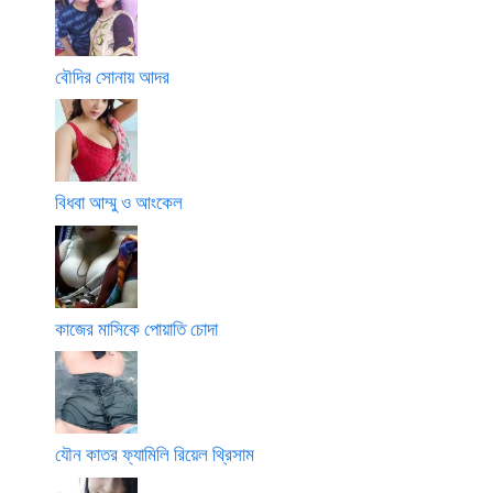
বৌদির সোনায় আদর
বিধবা আম্মু ও আংকেল
কাজের মাসিকে পোয়াতি চোদা
যৌন কাতর ফ্যামিলি রিয়েল থ্রিসাম