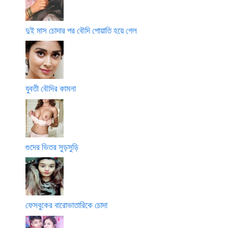
দুই মাস চোদার পর বৌদি পোয়াতি হয়ে গেল
যুবতী বৌদির কামনা
গুদের ভিতর সুড়সুড়ি
ফেসবুকের বারোভাতারিকে চোদা