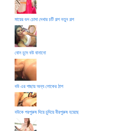
মায়ের গুদ চোদা দেখার চটি গল্প নতুন গল্প
বোন চুদে বউ বানানো
বউ এর পাছায় অন্য লোকের ঠাপ
বউকে পরপুরুষ দিয়ে চুদিয়ে বীরপুরুষ হয়েছে