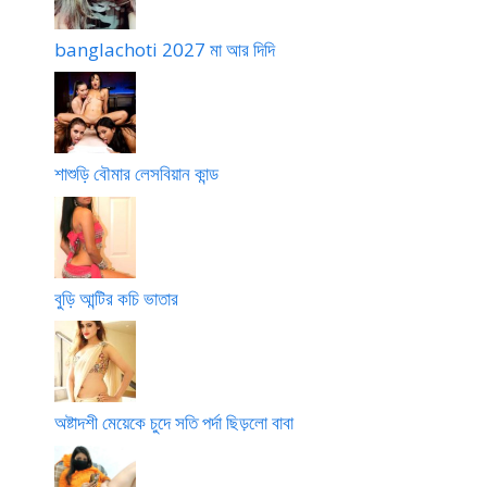
banglachoti 2027 মা আর দিদি
শাশুড়ি বৌমার লেসবিয়ান কান্ড
বুড়ি আন্টির কচি ভাতার
অষ্টাদশী মেয়েকে চুদে সতি পর্দা ছিড়লো বাবা