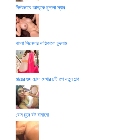
নির্দয়ভাবে আম্মুকে চুদলো স্যার
বাংলা সিনেমার নায়িকাকে চুদলাম
মায়ের গুদ চোদা দেখার চটি গল্প নতুন গল্প
বোন চুদে বউ বানানো