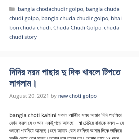
Categories
bangla chodachudir golpo
,
bangla chuda
chudi golpo
,
bangla chuda chudir golpo
,
bhai
bon chuda chudi
,
Chuda Chudi Golpo
,
chuda
chudi story
দিদির নরম পাছার দু দিক খাবলে টিপতে
লাগলাম।
August 20, 2021
by
new choti golpo
bangla choti kahini সকাল আটটার সময় আমার দিদি পারমিতা
ফোন করল যে ও আর একটু পড়ে আসছে। মা চেঁচিয়ে বাবাকে বলল – যে
শুনছো পারমিতা আসছে।শুনে আমার বোন নবনিতা আমার দিকে তাকিয়ে
মুচকি হেসে চোখ মারল।আমার নাম রাতুল রয়। আমার বয়স ২৪ বছর,