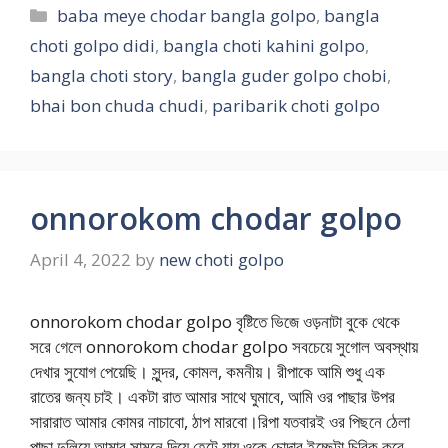
Categories
baba meye chodar bangla golpo
,
bangla
choti golpo didi
,
bangla choti kahini golpo
,
bangla choti story
,
bangla guder golpo chobi
,
bhai bon chuda chudi
,
paribarik choti golpo
onnorokom chodar golpo
April 4, 2022
by
new choti golpo
onnorokom chodar golpo বৃষ্টিতে ভিজে ওড়নাটা বুকে থেকে
সরে গেলে onnorokom chodar golpo সবচেয়ে সুগোল অবস্থায়
দেখার সুযোগ পেয়েছি। সুন্দর, কোমল, কমনীয়। রীপাকে আমি শুধু এক
রাতের জন্য চাই। একটা রাত আমার সাথে ঘুমাবে, আমি ওর পাছার উপর
সারারাত আমার কোমর নাচাবো, ঠাপ মারবো।রিপা যতবারই ওর পিছনে ঠেলা
পাছা দুলিয়ে আমার সামনে দিয়ে হেটে যায় ওকে চোদার ইচ্ছেটা চিরিক করে