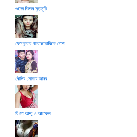
গুদের ভিতর সুড়সুড়ি
ফেসবুকের বারোভাতারিকে চোদা
বৌদির সোনায় আদর
বিধবা আম্মু ও আংকেল