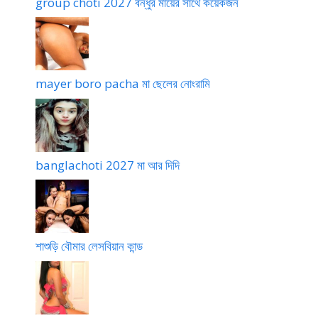
group choti 2027 বন্ধুর মায়ের সাথে কয়েকজন
mayer boro pacha মা ছেলের নোংরামি
banglachoti 2027 মা আর দিদি
শাশুড়ি বৌমার লেসবিয়ান কান্ড