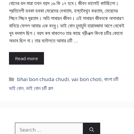
বোনের গুদ মারা তখন বয়স ১৬ কি ১৭ হবে। জীবন ভালোই কাটছিলো।
প্রতিবেশী ডবকা ডবকা মেয়েদের দেখতাম, হস্তমৈথুন করতাম, মেয়েদের
পিছন পিছন ঘুরতাম। অতি সাধারন জীবন। এই সাধারন জীবনকে অসাধারণ
বানিয়ে ফেলল আমার এক বন্ধু। ভাই বোন চুদাচুদি হারামজাদা আগে থেকেই
খুব বদমাস ছিল। বয়স কম থাকলেও তার কাছে থ্রীএক্স কিংবা চটির কোনো
অভাব ছিল না। তার বদৌলতে আমার চটি …
Read more
Categories
bhai bon chuda chudi
,
vai bon choti
,
বাংলা চটি
ভাই বোন
,
ভাই বোন চটি গল্প
Search
for: