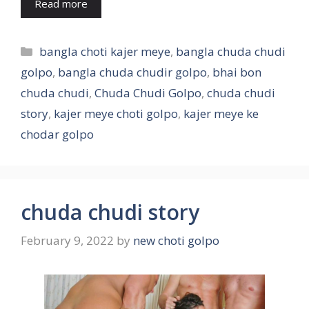
Read more
Categories
bangla choti kajer meye
,
bangla chuda chudi
golpo
,
bangla chuda chudir golpo
,
bhai bon
chuda chudi
,
Chuda Chudi Golpo
,
chuda chudi
story
,
kajer meye choti golpo
,
kajer meye ke
chodar golpo
chuda chudi story
February 9, 2022
by
new choti golpo