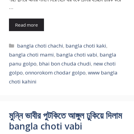
…
Read more
Categories
bangla choti chachi
,
bangla choti kaki
,
bangla choti mami
,
bangla choti vabi
,
bangla
panu golpo
,
bhai bon chuda chudi
,
new choti
golpo
,
onnorokom chodar golpo
,
www bangla
choti kahini
মুন্নি ভাবীর পুটকিতে আঙ্গুল ঢুকিয়ে দিলাম
bangla choti vabi