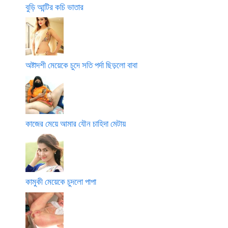
বুড়ি আন্টির কচি ভাতার
অষ্টাদশী মেয়েকে চুদে সতি পর্দা ছিড়লো বাবা
কাজের মেয়ে আমার যৌন চাহিদা মেটায়
কামুকী মেয়েকে চুদলো পাপা