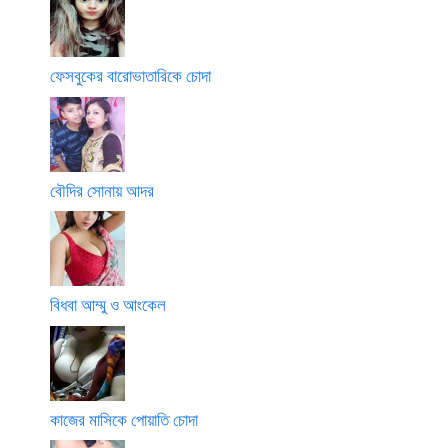
ফেসবুকের বারোভাতারিকে চোদা
বৌদির সোনায় আদর
বিধবা আম্মু ও আংকেল
কাজের মাসিকে পোয়াতি চোদা