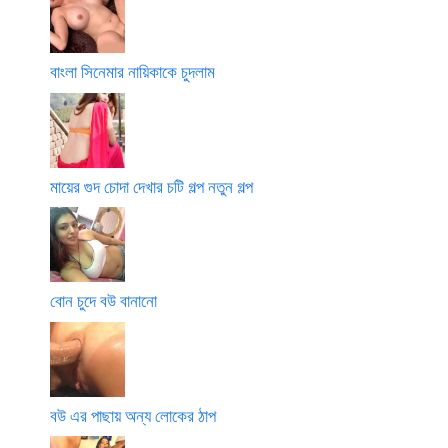
বাংলা সিনেমার নায়িকাকে চুদলাম
মায়ের গুদ চোদা দেখার চটি গল্প নতুন গল্প
বোন চুদে বউ বানানো
বউ এর পাছায় অন্য লোকের ঠাপ