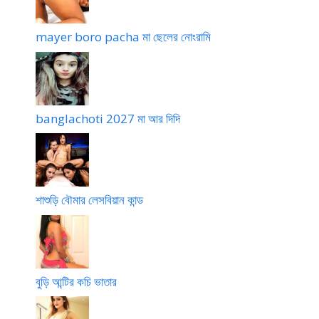
mayer boro pacha মা ছেলের নোংরামি
banglachoti 2027 মা আর দিদি
শাশুড়ি বৌমার লেসবিয়ান কান্ড
বুড়ি আন্টির কচি ভাতার