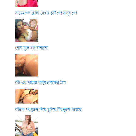
মায়ের গুদ চোদা দেখার চটি গল্প নতুন গল্প
বোন চুদে বউ বানানো
বউ এর পাছায় অন্য লোকের ঠাপ
বউকে পরপুরুষ দিয়ে চুদিয়ে বীরপুরুষ হয়েছে