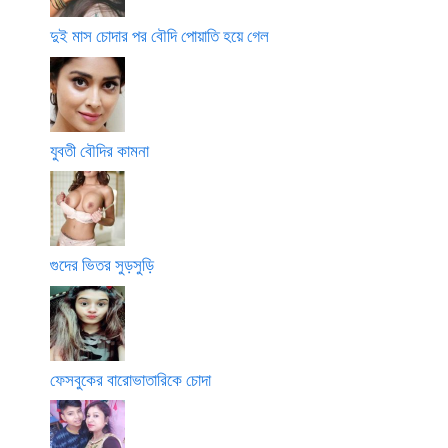
দুই মাস চোদার পর বৌদি পোয়াতি হয়ে গেল
যুবতী বৌদির কামনা
গুদের ভিতর সুড়সুড়ি
ফেসবুকের বারোভাতারিকে চোদা