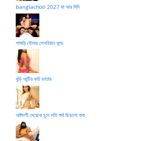
banglachoti 2027 মা আর দিদি
শাশুড়ি বৌমার লেসবিয়ান কান্ড
বুড়ি আন্টির কচি ভাতার
অষ্টাদশী মেয়েকে চুদে সতি পর্দা ছিড়লো বাবা