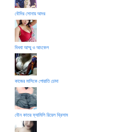
বৌদির সোনায় আদর
বিধবা আম্মু ও আংকেল
কাজের মাসিকে পোয়াতি চোদা
যৌন কাতর ফ্যামিলি রিয়েল থ্রিসাম