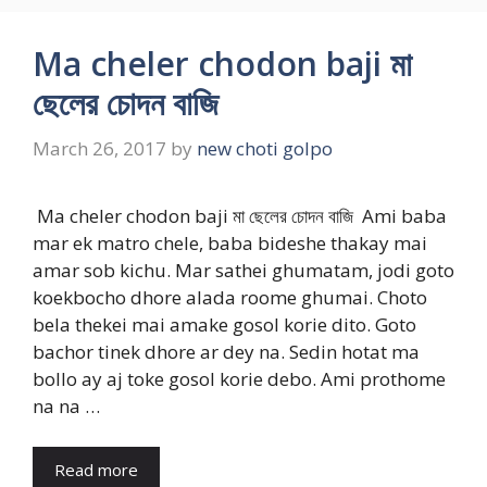
Ma cheler chodon baji মা
ছেলের চোদন বাজি
March 26, 2017
by
new choti golpo
Ma cheler chodon baji মা ছেলের চোদন বাজি Ami baba
mar ek matro chele, baba bideshe thakay mai
amar sob kichu. Mar sathei ghumatam, jodi goto
koekbocho dhore alada roome ghumai. Choto
bela thekei mai amake gosol korie dito. Goto
bachor tinek dhore ar dey na. Sedin hotat ma
bollo ay aj toke gosol korie debo. Ami prothome
na na …
Read more