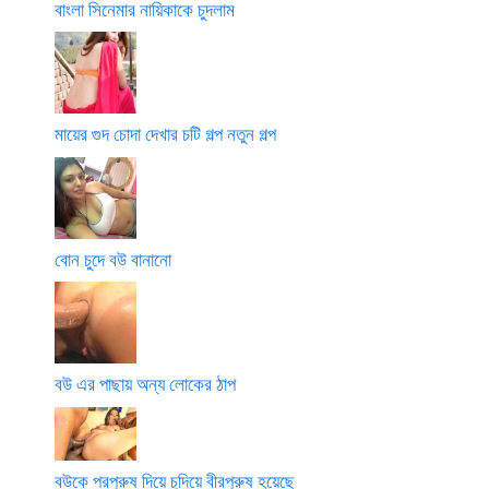
বাংলা সিনেমার নায়িকাকে চুদলাম
মায়ের গুদ চোদা দেখার চটি গল্প নতুন গল্প
বোন চুদে বউ বানানো
বউ এর পাছায় অন্য লোকের ঠাপ
বউকে পরপুরুষ দিয়ে চুদিয়ে বীরপুরুষ হয়েছে