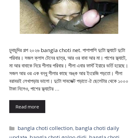
চুদাচুদির গল্প ২০২৬ bangla choti net. পাশাপাশি দুটো ফ্ল্যাটে দুটো
পরিবার। সজল ক্লাস টেনের ছাত্র, আর ওর বাবা আর মা। পাশের ফ্ল্যাটে,
মা আর বাবাকে নিয়ে শীলার পরিবার। শীলা এবার ফার্স্ট ইয়ারে ভর্তি হয়েছে।
সজল আর ওর এক বন্ধু শীলার কাছে অঙ্ক আর ইংরেজি পড়তো। শীলা
বরাবরই লেখাপড়ায় ভালো। দুটো সাবজেক্ট পড়াতে ঐ ছেলেটার থেকে ১০০০
টাকা নিলেও, পাশের ফ্ল্যাটের …
Read more
Categories
bangla choti collection
,
bangla choti daily
update
,
bangla choti golpo didi
,
bangla choti.