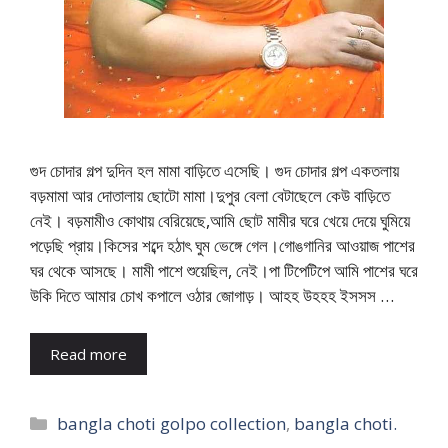
গুদ চোদার গল্প দুদিন হল মামা বাড়িতে এসেছি। গুদ চোদার গল্প একতলায়
বড়মামা আর দোতালায় ছোটো মামা।দুপুর বেলা বেটাছেলে কেউ বাড়িতে
নেই। বড়মামীও কোথায় বেরিয়েছে,আমি ছোট মামীর ঘরে খেয়ে দেয়ে ঘুমিয়ে
পড়েছি প্রায়।কিসের শব্দে হঠাৎ ঘুম ভেঙ্গে গেল।গোঙগানির আওয়াজ পাশের
ঘর থেকে আসছে। মামী পাশে শুয়েছিল, নেই।পা টিপেটিপে আমি পাশের ঘরে
উকি দিতে আমার চোখ কপালে ওঠার জোগাড়। আহহ উহহহ ইসসস …
Read more
Categories
bangla choti golpo collection
,
bangla choti.