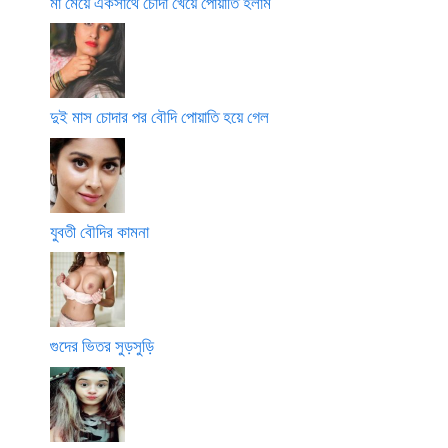
মা মেয়ে একসাথে চোদা খেয়ে পোয়াতি হলাম
দুই মাস চোদার পর বৌদি পোয়াতি হয়ে গেল
যুবতী বৌদির কামনা
গুদের ভিতর সুড়সুড়ি