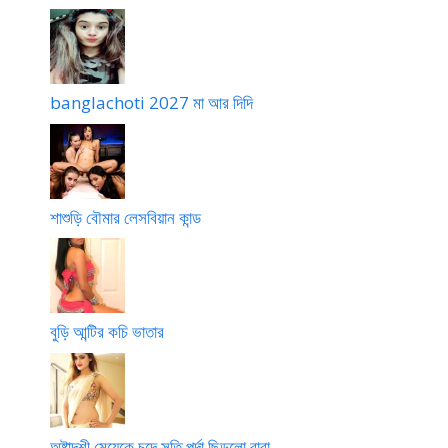
banglachoti 2027 মা আর দিদি
শাশুড়ি বৌমার লেসবিয়ান কান্ড
বুড়ি আন্টির কচি ভাতার
অষ্টাদশী মেয়েকে চুদে সতি পর্দা ছিড়লো বাবা