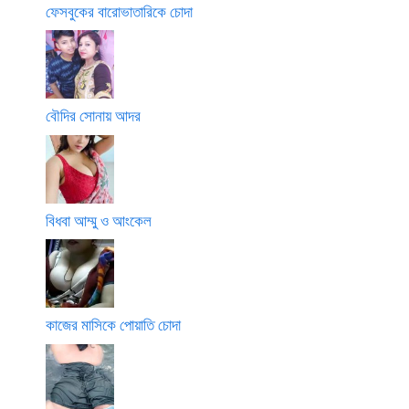
ফেসবুকের বারোভাতারিকে চোদা
বৌদির সোনায় আদর
বিধবা আম্মু ও আংকেল
কাজের মাসিকে পোয়াতি চোদা