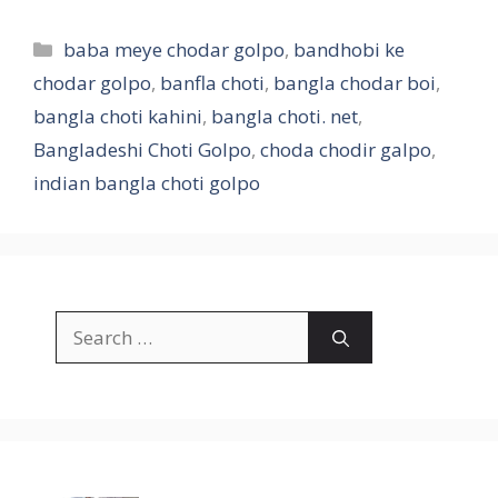
Categories
baba meye chodar golpo
,
bandhobi ke
chodar golpo
,
banfla choti
,
bangla chodar boi
,
bangla choti kahini
,
bangla choti. net
,
Bangladeshi Choti Golpo
,
choda chodir galpo
,
indian bangla choti golpo
Search
for: