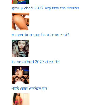
group choti 2027 বন্ধুর মায়ের সাথে কয়েকজন
mayer boro pacha মা ছেলের নোংরামি
banglachoti 2027 মা আর দিদি
শাশুড়ি বৌমার লেসবিয়ান কান্ড