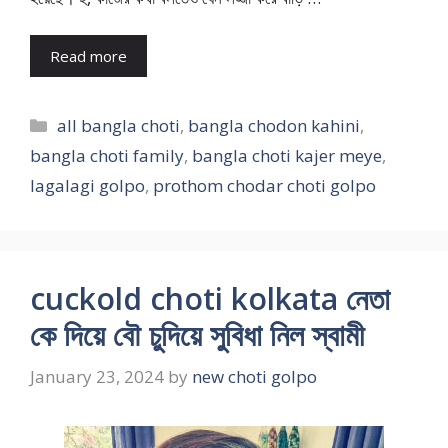
Read more
Categories
all bangla choti
,
bangla chodon kahini
,
bangla choti family
,
bangla choti kajer meye
,
lagalagi golpo
,
prothom chodar choti golpo
cuckold choti kolkata নেতা
কে দিয়ে বৌ চুদিয়ে সুবিধা নিল স্বামী
January 23, 2024
by
new choti golpo