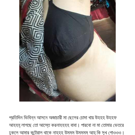
প্রতিদিন ভিবিন্ন আসনে অজাচারী মা ছেলের চোদা খায় উহহহ উহহফ
আহহহ্ লাগছে তো আস্তে করনাহহহহ বাবা। পারবো না মা তোমার ভেতরে
ঢুকলে আমার কন্ট্রোল থাকে নাহহহ উমমম উমমমম্ আহ্ কি সুখ গোওওও।