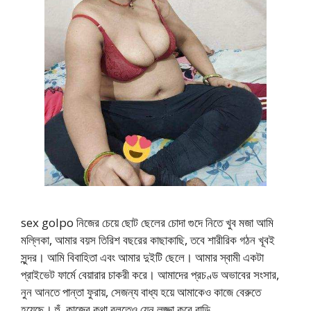
sex golpo নিজের চেয়ে ছোট ছেলের চোদা গুদে নিতে খুব মজা আমি
মল্লিকা, আমার বয়স তিরিশ বছরের কাছাকাছি, তবে শারীরিক গঠন খূবই
সুন্দর। আমি বিবাহিতা এবং আমার দুইটি ছেলে। আমার স্বামী একটা
প্রাইভেট ফার্মে বেয়ারার চাকরী করে। আমাদের প্রচণ্ড অভাবের সংসার,
নুন আনতে পান্তা ফুরায়, সেজন্য বাধ্য হয়ে আমাকেও কাজে বেরুতে
হয়েছে। হুঁ, কাজের কথা বলতেও যেন লজ্জা করে বাড়ি …