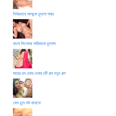
নির্দয়ভাবে আম্মুকে চুদলো স্যার
বাংলা সিনেমার নায়িকাকে চুদলাম
মায়ের গুদ চোদা দেখার চটি গল্প নতুন গল্প
বোন চুদে বউ বানানো