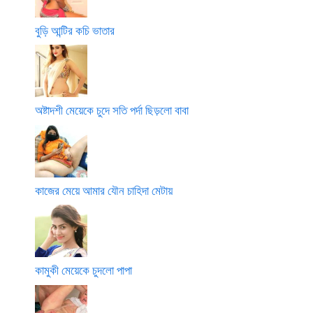
বুড়ি আন্টির কচি ভাতার
অষ্টাদশী মেয়েকে চুদে সতি পর্দা ছিড়লো বাবা
কাজের মেয়ে আমার যৌন চাহিদা মেটায়
কামুকী মেয়েকে চুদলো পাপা