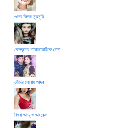
গুদের ভিতর সুড়সুড়ি
ফেসবুকের বারোভাতারিকে চোদা
বৌদির সোনায় আদর
বিধবা আম্মু ও আংকেল