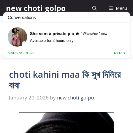
Skip
new choti golpo
Menu
to
content
bangla choti family
choti kahini maa কি সুখ দিলিরে
বাবা
January 20, 2026
by
new choti golpo