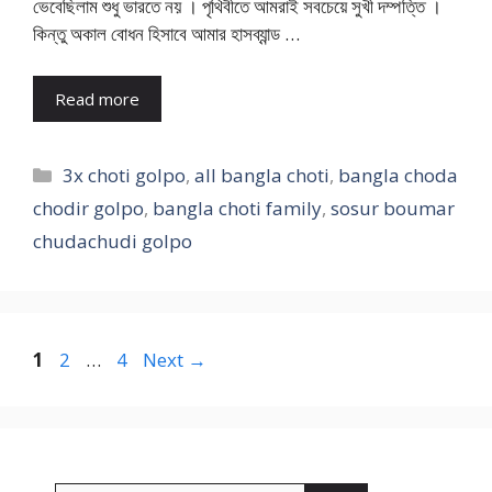
ভেবেছিলাম শুধু ভারতে নয় । পৃথিবীতে আমরাই সবচেয়ে সুখী দম্পত্তি ।
কিন্তু অকাল বোধন হিসাবে আমার হাসব্যান্ড …
Read more
Categories
3x choti golpo
,
all bangla choti
,
bangla choda
chodir golpo
,
bangla choti family
,
sosur boumar
chudachudi golpo
Page
Page
Page
1
2
…
4
Next
→