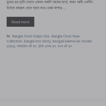
বুকের দুধ দুটো দেখতে একদম ফজলি আমের মতো, কারন আমি একদিন
উনাকে বাথরুম থেকে স্নান করে ভেজা কাপড়ে …
Read more
Categories
Bangla Choti Golpo Site
,
Bangla Choti New
Collection
,
bangla hot choty
,
bengali kakima ke chodar
story
,
পারিবারিক চটি গল্প
,
পুটকি চোদার গল্প
,
বাংলা চটি গল্প