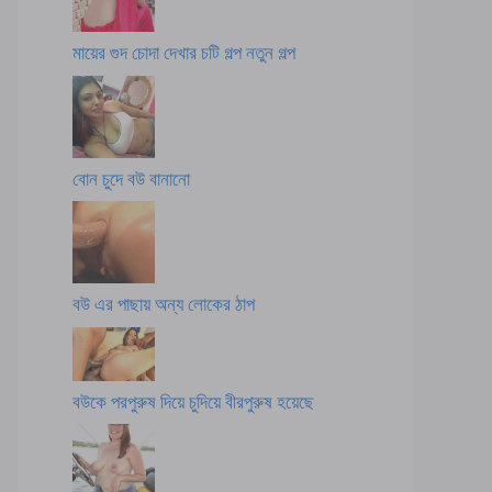
মায়ের গুদ চোদা দেখার চটি গল্প নতুন গল্প
বোন চুদে বউ বানানো
বউ এর পাছায় অন্য লোকের ঠাপ
বউকে পরপুরুষ দিয়ে চুদিয়ে বীরপুরুষ হয়েছে