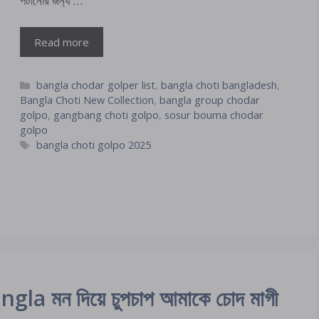
পটানোর জন‍্য …
Read more
Categories
bangla chodar golper list
,
bangla choti bangladesh
,
Bangla Choti New Collection
,
bangla group chodar
golpo
,
gangbang choti golpo
,
sosur bouma chodar
golpo
Tags
bangla choti golpo 2025
a মন দিয়ে চুপচাপ আমাকে চোদ মাগী