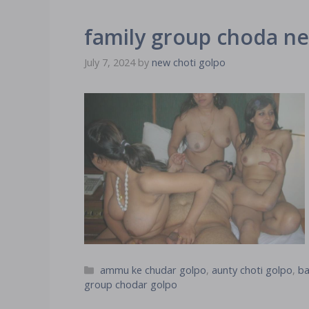
family group choda new মা
July 7, 2024
by
new choti golpo
Categories
ammu ke chudar golpo
,
aunty choti golpo
,
ba
group chodar golpo