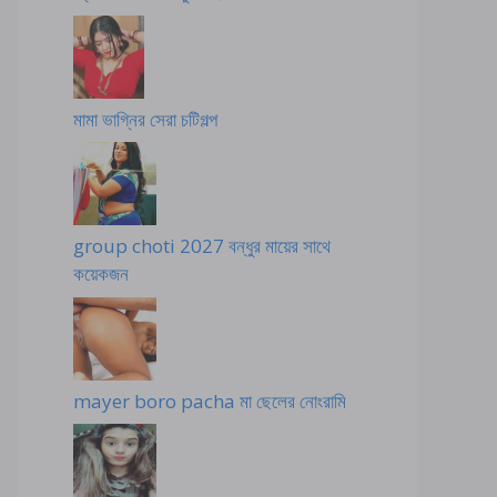
মামা ভাগ্নির সেরা চটিগল্প
group choti 2027 বন্ধুর মায়ের সাথে
কয়েকজন
mayer boro pacha মা ছেলের নোংরামি