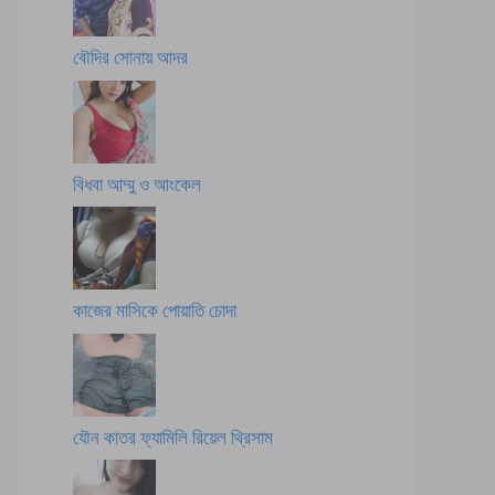
বৌদির সোনায় আদর
বিধবা আম্মু ও আংকেল
কাজের মাসিকে পোয়াতি চোদা
যৌন কাতর ফ্যামিলি রিয়েল থ্রিসাম