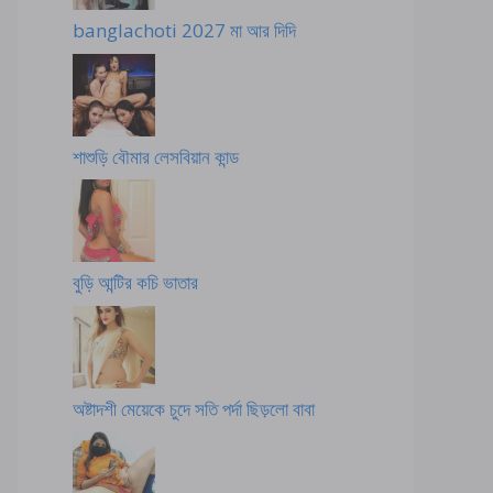
banglachoti 2027 মা আর দিদি
শাশুড়ি বৌমার লেসবিয়ান কান্ড
বুড়ি আন্টির কচি ভাতার
অষ্টাদশী মেয়েকে চুদে সতি পর্দা ছিড়লো বাবা