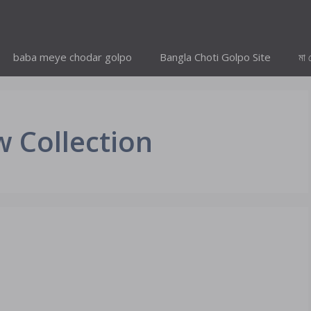
baba meye chodar golpo
Bangla Choti Golpo Site
মা 
 Collection