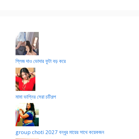
প্লিজ দাও ভোদার ফুটা বড় করে
মামা ভাগ্নির সেরা চটিগল্প
group choti 2027 বন্ধুর মায়ের সাথে কয়েকজন