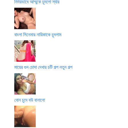
নির্দয়ভাবে আম্মুকে চুদলো স্যার
বাংলা সিনেমার নায়িকাকে চুদলাম
মায়ের গুদ চোদা দেখার চটি গল্প নতুন গল্প
বোন চুদে বউ বানানো