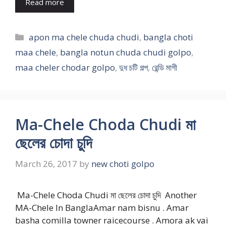
Read more
Categories
apon ma chele chuda chudi
,
bangla choti
maa chele
,
bangla notun chuda chudi golpo
,
maa cheler chodar golpo
,
দুধ চটি গল্প
,
রেন্ডি মাগী
Ma-Chele Choda Chudi মা
ছেলের চোদা চুদি
March 26, 2017
by
new choti golpo
Ma-Chele Choda Chudi মা ছেলের চোদা চুদি Another
MA-Chele In BanglaAmar nam bisnu . Amar
basha comilla towner raicecourse . Amora ak vai