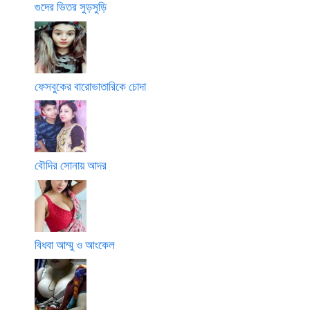
গুদের ভিতর সুড়সুড়ি
ফেসবুকের বারোভাতারিকে চোদা
বৌদির সোনায় আদর
বিধবা আম্মু ও আংকেল