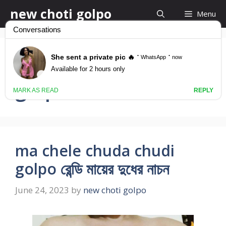
Skip
new choti golpo
Menu
to
content
maa cheler chodar
golpo
ma chele chuda chudi
golpo রেন্ডি মায়ের দুধের নাচন
June 24, 2023
by
new choti golpo