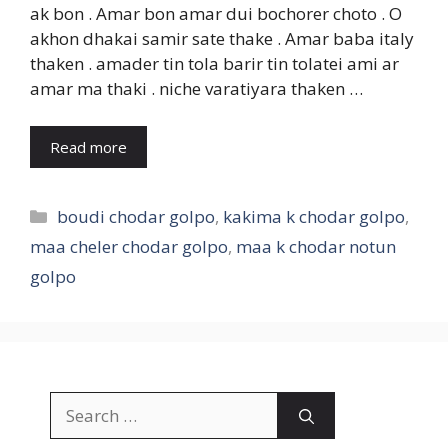
ak bon . Amar bon amar dui bochorer choto . O
akhon dhakai samir sate thake . Amar baba italy
thaken . amader tin tola barir tin tolatei ami ar
amar ma thaki . niche varatiyara thaken …
Read more
Categories
boudi chodar golpo
,
kakima k chodar golpo
,
maa cheler chodar golpo
,
maa k chodar notun
golpo
Search
for: