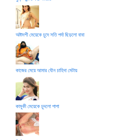
অষ্টাদশী মেয়েকে চুদে সতি পর্দা ছিড়লো বাবা
কাজের মেয়ে আমার যৌন চাহিদা মেটায়
কামুকী মেয়েকে চুদলো পাপা