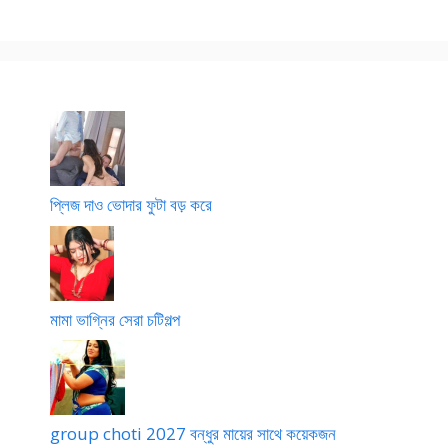
প্লিজ দাও ভোদার ফুটা বড় করে
মামা ভাগ্নির সেরা চটিগল্প
group choti 2027 বন্ধুর মায়ের সাথে কয়েকজন