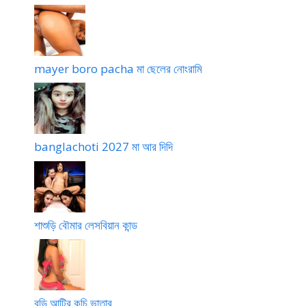
mayer boro pacha মা ছেলের নোংরামি
banglachoti 2027 মা আর দিদি
শাশুড়ি বৌমার লেসবিয়ান কান্ড
বুড়ি আন্টির কচি ভাতার