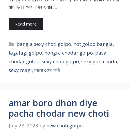
মাল ছিল। আর নাসির হালার …
Read more
Categories
bangla sexy choti golpo
,
hot golpo bangla
,
lagalagi golpo
,
nongra chodar golpo
,
pasa
chodar golpo
,
sexy choti golpo
,
sexy gud choda
,
sexy magi
,
কালো গুদের মাগি
amar boro dhon diye
pacha chodar new choti
July 28, 2023
by
new choti golpo