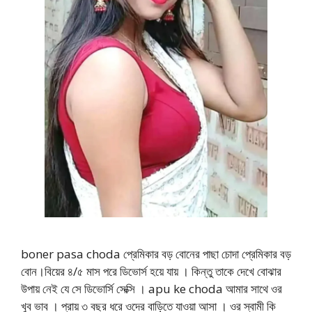
boner pasa choda প্রেমিকার বড় বোনের পাছা চোদা প্রেমিকার বড়
বোন।বিয়ের ৪/৫ মাস পরে ডিভোর্স হয়ে যায় । কিন্তু তাকে দেখে বোঝার
উপায় নেই যে সে ডিভোর্সি সেক্সি । apu ke choda আমার সাথে ওর
খুব ভাব । প্রায় ৩ বছর ধরে ওদের বাড়িতে যাওয়া আসা । ওর স্বামী কি