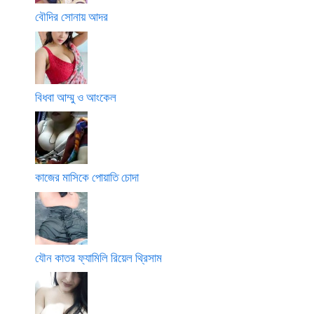
বৌদির সোনায় আদর
বিধবা আম্মু ও আংকেল
কাজের মাসিকে পোয়াতি চোদা
যৌন কাতর ফ্যামিলি রিয়েল থ্রিসাম