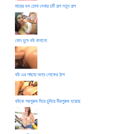
মায়ের গুদ চোদা দেখার চটি গল্প নতুন গল্প
বোন চুদে বউ বানানো
বউ এর পাছায় অন্য লোকের ঠাপ
বউকে পরপুরুষ দিয়ে চুদিয়ে বীরপুরুষ হয়েছে