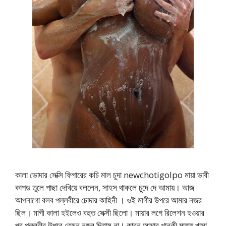
কালা ভোদার সেক্সি ফিগারের কচি মাল চুদা newchotigolpo মায়া ভাবী
কাপড় তুলে পাছা দেখিয়ে বললেন, সাহস থাকলে চুদে দে আমায়। আজ
আপনাগো বলব পল্লবীরে চোদার কাহিনী । ওই মাগীর উপরে আমার নজর
ছিল। মাগী কালা হইলেও বহুত সেক্সী ছিলো। মায়ার লগে রিলেশন হওয়ার
পর পল্লবীর উপরে তেমন নজর দিতাম না। কারন আমার খানকী মায়ায় খাসা