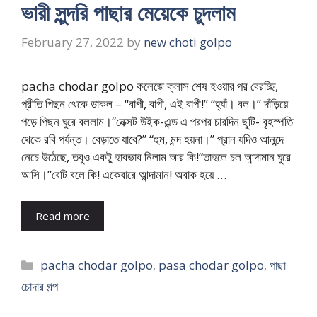
ভারী সুন্দরি পাছার মেয়েকে চুদলাম
February 27, 2022
by
new choti golpo
pacha chodar golpo কলেজে ক্লাস শেষ হওয়ার পর বেরচ্ছি,
প্রীতি পিছন থেকে ডাকল – “বাপী, বাপী, এই বাপী!” “হ্যাঁ। বল।” দাঁড়িয়ে
পড়ে পিছন ঘুরে বললাম।“নেক্সট উইক-এন্ড এ পরপর চারদিন ছুটি- বৃহস্পতি
থেকে রবি পর্যন্ত। বেড়াতে যাবে?” “হুম, মন্দ হয়না।” প্রান যদিও আনন্দে
নেচে উঠেছে, তবুও একটু হাবভাব নিলাম আর কি!“তাহলে চল আন্দামান ঘুরে
আসি।”বেটি বলে কি! একেবারে আন্দামান! অবাক হয়ে …
Read more
Categories
pacha chodar golpo
,
pasa chodar golpo
,
পাছা
চোদার গল্প