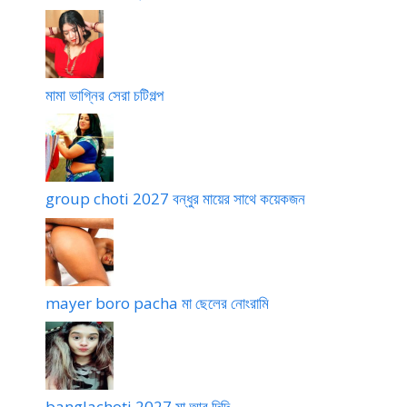
মামা ভাগ্নির সেরা চটিগল্প
group choti 2027 বন্ধুর মায়ের সাথে কয়েকজন
mayer boro pacha মা ছেলের নোংরামি
banglachoti 2027 মা আর দিদি