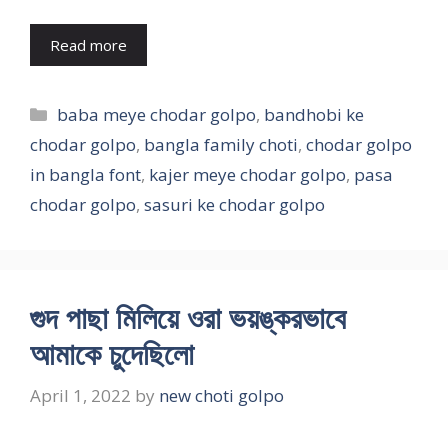
Read more
Categories
baba meye chodar golpo
,
bandhobi ke
chodar golpo
,
bangla family choti
,
chodar golpo
in bangla font
,
kajer meye chodar golpo
,
pasa
chodar golpo
,
sasuri ke chodar golpo
গুদ পাছা মিলিয়ে ওরা ভয়ঙ্করভাবে
আমাকে চুদেছিলো
April 1, 2022
by
new choti golpo