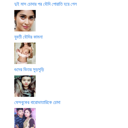
দুই মাস চোদার পর বৌদি পোয়াতি হয়ে গেল
যুবতী বৌদির কামনা
গুদের ভিতর সুড়সুড়ি
ফেসবুকের বারোভাতারিকে চোদা