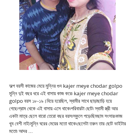
অল্প বয়সী কাজের মেয়ে মুন্নির গুদ kajer meye chodar golpo
মুন্নি দুই বছর ধরে এই বাসায় কাজ করে৷ kajer meye chodar
golpo বয়স ১৮-১৯।বিয়ে হয়েছিল, স্বামীর সাথে ছাড়াছাড়ি হয়ে
গেছে৷গ্রাম থেকে এই বাসায় এসে থাকে৷পরিবারটা ছোট৷ স্বামী স্ত্রী আর
একটা মাত্র ছেলে বারো তেরো বছর বয়স৷স্কুলে পড়ে৷ছিমছাম সংসার৷কাজ
খুব বেশী নাই৷মুন্নি ঘরের মেয়ের মতো থাকে৷ছেলেটা তরুন তার ছোট ভাইটার
মতো৷ আদর …