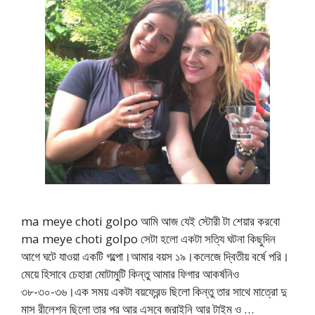
ma meye choti golpo আমি আজ যেই স্টোরী টা শেয়ার করবো
ma meye choti golpo সেটা হলো একটা সত্যি ঘটনা কিছুদিন
আগে ঘটে যাওয়া একটি গল্পো।আমার বয়স ১৯।কলেজে দ্বিতীয় বর্ষে পরি।
মেয়ে হিসাবে চেহারা মোটামুটি কিন্তু আমার ফিগার আকর্ষনিও
৩৮-৩০-৩৬।এক সময় একটা বয়ফ্রেন্ড ছিলো কিন্তু তার সাথে মাত্রো দু
মাস রীলেশন ছিলো তার পর আর এসবে জরাইনি আর টাইম ও …