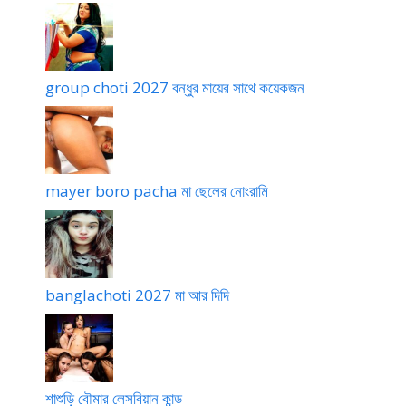
group choti 2027 বন্ধুর মায়ের সাথে কয়েকজন
mayer boro pacha মা ছেলের নোংরামি
banglachoti 2027 মা আর দিদি
শাশুড়ি বৌমার লেসবিয়ান কান্ড