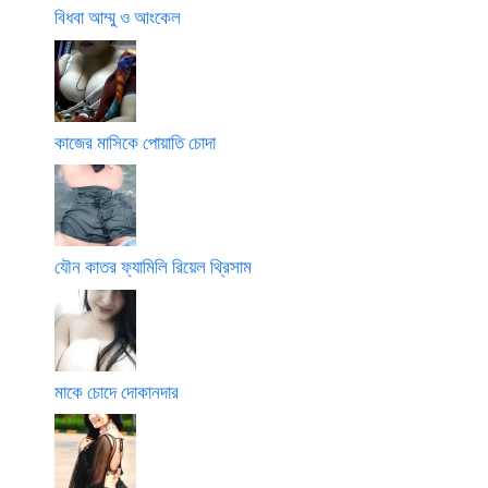
বিধবা আম্মু ও আংকেল
কাজের মাসিকে পোয়াতি চোদা
যৌন কাতর ফ্যামিলি রিয়েল থ্রিসাম
মাকে চোদে দোকানদার