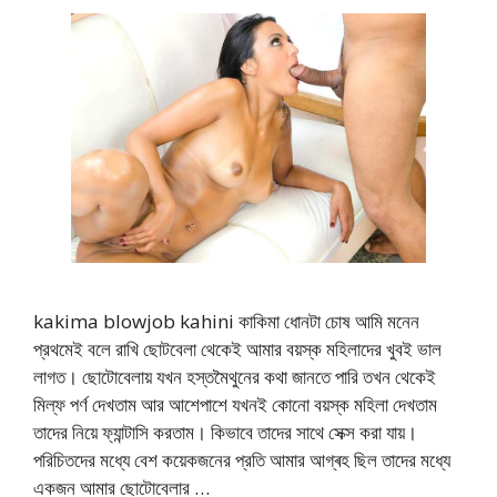
kakima blowjob kahini কাকিমা ধোনটা চোষ আমি মনেন
প্রথমেই বলে রাখি ছোটবেলা থেকেই আমার বয়স্ক মহিলাদের খুবই ভাল
লাগত। ছোটোবেলায় যখন হস্তমৈথুনের কথা জানতে পারি তখন থেকেই
মিল্ফ পর্ণ দেখতাম আর আশেপাশে যখনই কোনো বয়স্ক মহিলা দেখতাম
তাদের নিয়ে ফ্যান্টাসি করতাম। কিভাবে তাদের সাথে সেক্স করা যায়।
পরিচিতদের মধ্যে বেশ কয়েকজনের প্রতি আমার আগ্ৰহ ছিল তাদের মধ্যে
একজন আমার ছোটোবেলার …