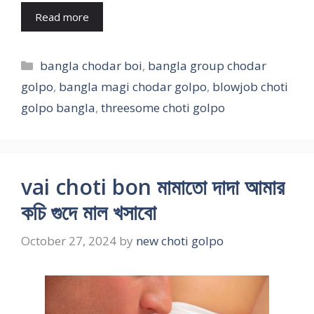
Read more
Categories
bangla chodar boi
,
bangla group chodar
golpo
,
bangla magi chodar golpo
,
blowjob choti
golpo bangla
,
threesome choti golpo
vai choti bon মামাতো দাদা আমার
কচি গুদে মাল খসাবো
October 27, 2024
by
new choti golpo