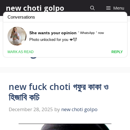
Skip
new choti golpo
Menu
to
content
blowjob choti golpo
bangla
new fuck choti গফুর কাকা ও
হিজাবি কচি
December 28, 2025
by
new choti golpo