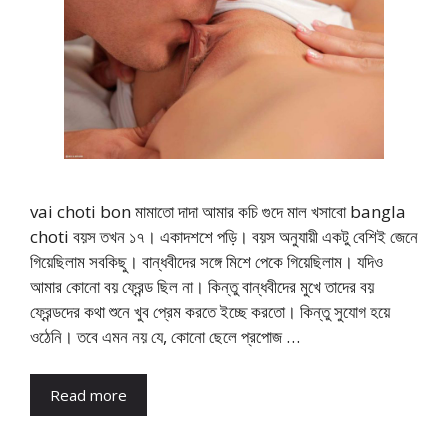
vai choti bon মামাতো দাদা আমার কচি গুদে মাল খসাবো bangla
choti বয়স তখন ১৭। একাদশশে পড়ি। বয়স অনুযায়ী একটু বেশিই জেনে
গিয়েছিলাম সবকিছু। বান্ধবীদের সঙ্গে মিশে পেকে গিয়েছিলাম। যদিও
আমার কোনো বয় ফ্রেন্ড ছিল না। কিন্তু বান্ধবীদের মুখে তাদের বয়
ফ্রেন্ডদের কথা শুনে খুব প্রেম করতে ইচ্ছে করতো। কিন্তু সুযোগ হয়ে
ওঠেনি। তবে এমন নয় যে, কোনো ছেলে প্রপোজ …
Read more