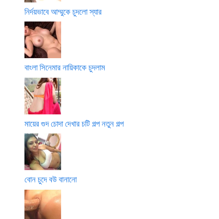
নির্দয়ভাবে আম্মুকে চুদলো স্যার
বাংলা সিনেমার নায়িকাকে চুদলাম
মায়ের গুদ চোদা দেখার চটি গল্প নতুন গল্প
বোন চুদে বউ বানানো