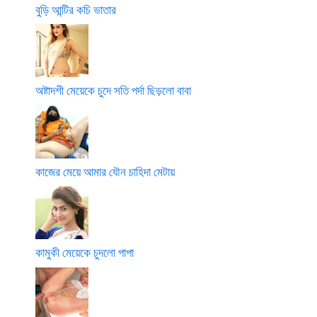
বুড়ি আন্টির কচি ভাতার
অষ্টাদশী মেয়েকে চুদে সতি পর্দা ছিড়লো বাবা
কাজের মেয়ে আমার যৌন চাহিদা মেটায়
কামুকী মেয়েকে চুদলো পাপা