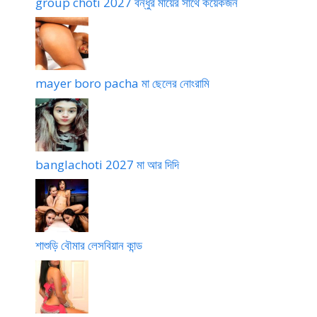
group choti 2027 বন্ধুর মায়ের সাথে কয়েকজন
mayer boro pacha মা ছেলের নোংরামি
banglachoti 2027 মা আর দিদি
শাশুড়ি বৌমার লেসবিয়ান কান্ড