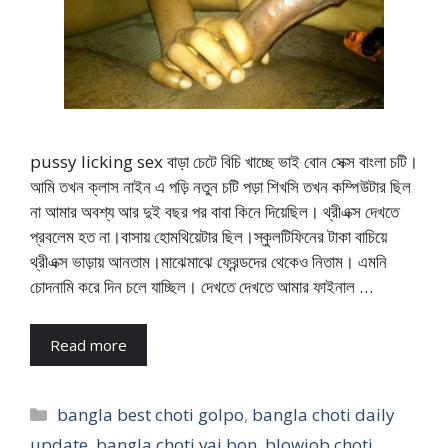
pussy licking sex বাড়া চেটে বিচি খাচ্ছে ভাই বোন সেক্স বাংলা চটি।
আমি তখন ক্লাস নাইন এ পড়ি নতুন চটি পড়া শিখসি তখন কম্পিউটার ছিল
না আমার অবশ্য আর দুই বছর পর বাবা কিনে দিয়েছিল। থ্রীএক্স দেখতে
প্রবলেম হত না।বাসায় হোমথিয়েটার ছিল।স্কুলটিফিনের টাকা বাচিয়ে
থ্রীএক্স ভাড়ায় আনতাম।মাঝেমাঝে ফ্রেন্ডদের থেকেও নিতাম। এমনি
চোদনামি করে দিন চলে যাচ্ছিল। দেখতে দেখতে আমার ফাইনাল …
Read more
Categories
bangla best choti golpo
,
bangla choti daily
update
,
bangla choti vai bon
,
blowjob choti