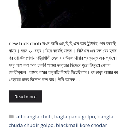
new fuck choti তখন আমি এম,বি,বি,এস আর ইন্টার্নই শেষ করেছি
মাত্র। বয়স ২৩ বছর। বিয়ে করেছি মাত্র । বিসিএস এর ফল বের হবার
পর পোস্টিং পেলাম পটুয়াখালী জেলার বাউফল থানার প্রত্যন্ত এক গ্রামে।
সদ্য পাশ করা আর চাকরি পাওয়া ডাক্তার হিসেবে পুরো উদ্যমে গেলাম
চাকরীস্থলে।আমার বরের অনুমতি নিয়েই গিয়েছিলাম। তা ছাড়া আমার বর
১বছরের জন্য বিদেশে চলে যায়। উনি অনেক …
Read more
Categories
all bangla choti
,
bagla panu golpo
,
bangla
chuda chudir golpo
,
blackmail kore chodar