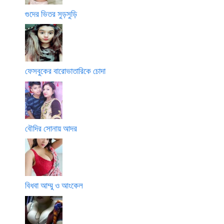
গুদের ভিতর সুড়সুড়ি
ফেসবুকের বারোভাতারিকে চোদা
বৌদির সোনায় আদর
বিধবা আম্মু ও আংকেল