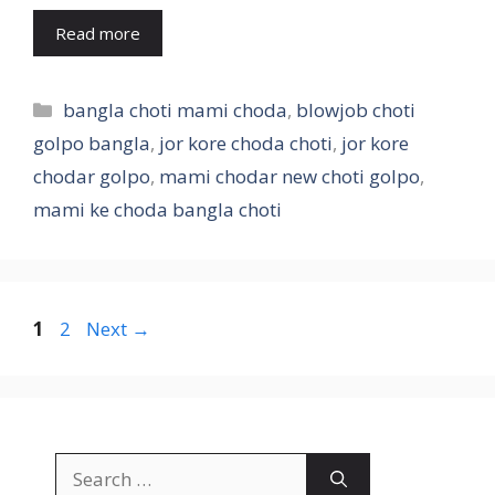
Read more
Categories
bangla choti mami choda
,
blowjob choti
golpo bangla
,
jor kore choda choti
,
jor kore
chodar golpo
,
mami chodar new choti golpo
,
mami ke choda bangla choti
Page
Page
1
2
Next
→
Search
for: