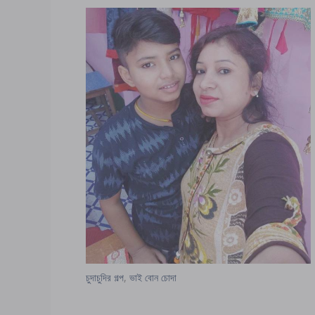
চুদাচুদির গল্প
,
ভাই বোন চোদা