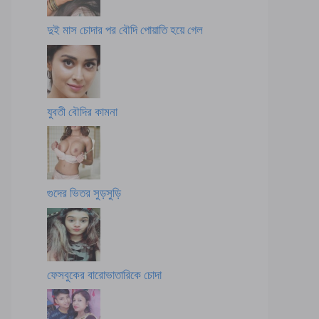
দুই মাস চোদার পর বৌদি পোয়াতি হয়ে গেল
যুবতী বৌদির কামনা
গুদের ভিতর সুড়সুড়ি
ফেসবুকের বারোভাতারিকে চোদা