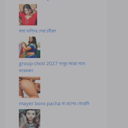
মামা ভাগ্নির সেরা চটিগল্প
group choti 2027 বন্ধুর মায়ের সাথে
কয়েকজন
mayer boro pacha মা ছেলের নোংরামি