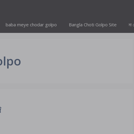
baba meye chodar golpo
Bangla Choti Golpo Site
মা 
olpo
ি