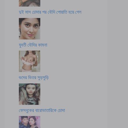
দুই মাস চোদার পর বৌদি পোয়াতি হয়ে গেল
যুবতী বৌদির কামনা
গুদের ভিতর সুড়সুড়ি
ফেসবুকের বারোভাতারিকে চোদা