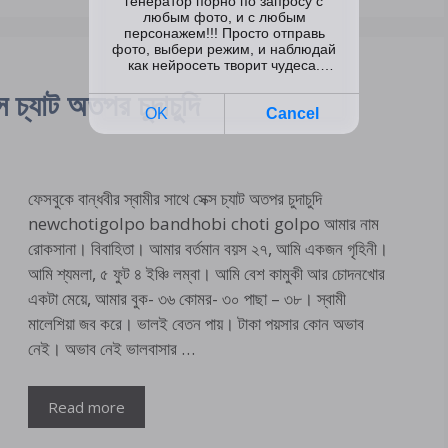
স চ্যাট অতপর চুদাচুদি
ফেসবুকে বান্ধবীর স্বামীর সাথে সেক্স চ্যাট অতপর চুদাচুদি
newchotigolpo bandhobi choti golpo আমার নাম
রোকসানা। বিবাহিতা। আমার বর্তমান বয়স ২৭, আমি একজন গৃহিনী।
আমি শ্যমলা, ৫ ফুট ৪ ইঞ্চি লম্বা। আমি বেশ কামুকী আর চোদনখোর
একটা মেয়ে, আমার বুক- ৩৬ কোমর- ৩০ পাছা – ৩৮। স্বামী
মালেশিয়া জব করে। ভালই বেতন পায়। টাকা পয়সার কোন অভাব
নেই। অভাব নেই ভালবাসার …
Read more