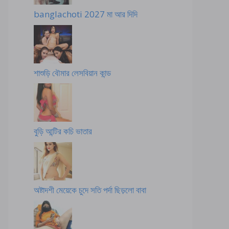
banglachoti 2027 মা আর দিদি
শাশুড়ি বৌমার লেসবিয়ান কান্ড
বুড়ি আন্টির কচি ভাতার
অষ্টাদশী মেয়েকে চুদে সতি পর্দা ছিড়লো বাবা