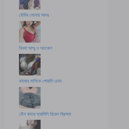
বৌদির সোনায় আদর
বিধবা আম্মু ও আংকেল
কাজের মাসিকে পোয়াতি চোদা
যৌন কাতর ফ্যামিলি রিয়েল থ্রিসাম