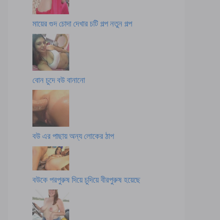
মায়ের গুদ চোদা দেখার চটি গল্প নতুন গল্প
বোন চুদে বউ বানানো
বউ এর পাছায় অন্য লোকের ঠাপ
বউকে পরপুরুষ দিয়ে চুদিয়ে বীরপুরুষ হয়েছে