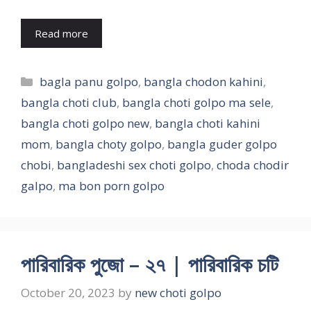
Read more
Categories
bagla panu golpo
,
bangla chodon kahini
,
bangla choti club
,
bangla choti golpo ma sele
,
bangla choti golpo new
,
bangla choti kahini
mom
,
bangla choty golpo
,
bangla guder golpo
chobi
,
bangladeshi sex choti golpo
,
choda chodir
galpo
,
ma bon porn golpo
পারিবারিক পুজো – ২৭ | পারিবারিক চটি
October 20, 2023
by
new choti golpo