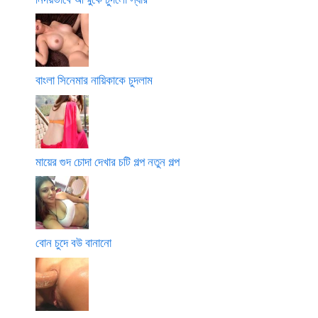
বাংলা সিনেমার নায়িকাকে চুদলাম
মায়ের গুদ চোদা দেখার চটি গল্প নতুন গল্প
বোন চুদে বউ বানানো