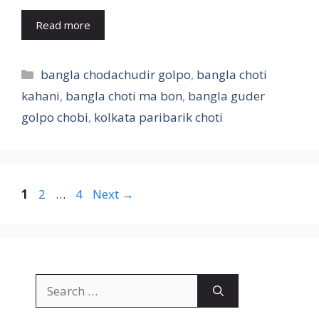
Read more
Categories
bangla chodachudir golpo
,
bangla choti
kahani
,
bangla choti ma bon
,
bangla guder
golpo chobi
,
kolkata paribarik choti
Page
Page
Page
1
2
…
4
Next
→
Search
for: