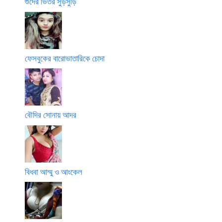
গুদের ভিতর সুড়সুড়ি
ফেসবুকের বারোভাতারিকে চোদা
বৌদির সোনায় আদর
বিধবা আম্মু ও আংকেল