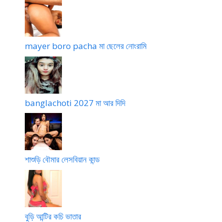
mayer boro pacha মা ছেলের নোংরামি
banglachoti 2027 মা আর দিদি
শাশুড়ি বৌমার লেসবিয়ান কান্ড
বুড়ি আন্টির কচি ভাতার