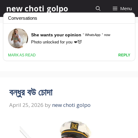
Skip
new choti golpo
Menu
to
content
bangla guder golpo
chobi
বন্ধুর বউ চোদা
April 25, 2026
by
new choti golpo