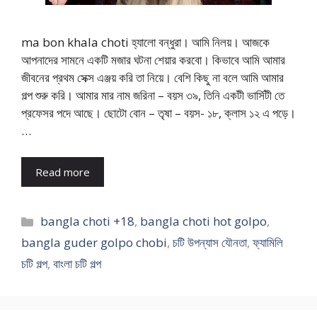
ma bon khala choti হ্যালো বন্ধুরা। আমি নিলয়। আজকে
আপনাদের সামনে একটি মজার ঘটনা শেয়ার করবো। কিভাবে আমি আমার
জীবনের প্রথম সেক্স এঞ্জয় করি তা নিয়ে। বেশি কিছু না বলে আমি আমার
গল্প শুরু করি। আমার মার নাম জরিনা – বয়স ৩৯, তিনি একটী ভার্সিটী তে
প্রফেসর পদে আছে। ছোটো বোন – তৃষা – বয়স- ১৮, ক্লাস ১২ এ পড়ে।
…
Read more
Categories
bangla choti +18
,
bangla choti hot golpo
,
bangla guder golpo chobi
,
চটি উপন্যাস যৌনতা
,
ফ্যামিলি
চটি গল্প
,
বাংলা চটি গল্প