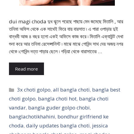
dui magi choda দুধ ঝুলে পরেছে পাছায় মেদ জমেছে মিতালি , আর
তনিমা অফিস থেকে এক সাথেই ফিরে যায় বারসাত ৷ এ পারা ওপাড়ার দুই
বান্ধবী আজ ৪ বছর হলো একই অফিসে কাজ করে ৷ মিতালি এক্যাউন্ট দেখা
শুনা করে আর তনিমা রেসেপ্সানিস্ট ৷ মাঝে মাঝে গোবিন্দ সাথ দেয় অজয় নগর
থেকে ৷গোবিন্দ দত্ত পাড়ার ছেলে ৷ গড়িয়া থেকে বারাসাতের …
Read more
Categories
3x choti golpo
,
all bangla choti
,
bangla best
choti golpo
,
bangla choti hot
,
bangla choti
vandar
,
bangla guder golpo chobi
,
banglachotikhahini
,
bondhur girlfriend ke
choda
,
daily updates bangla choti
,
jessica