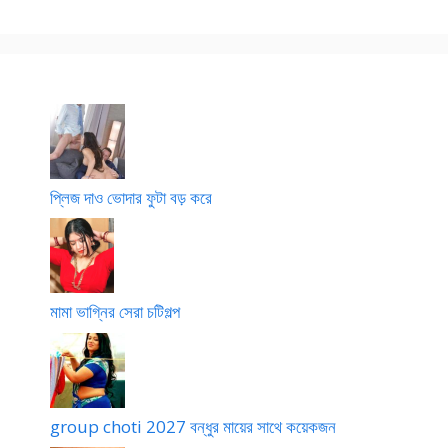
প্লিজ দাও ভোদার ফুটা বড় করে
মামা ভাগ্নির সেরা চটিগল্প
group choti 2027 বন্ধুর মায়ের সাথে কয়েকজন