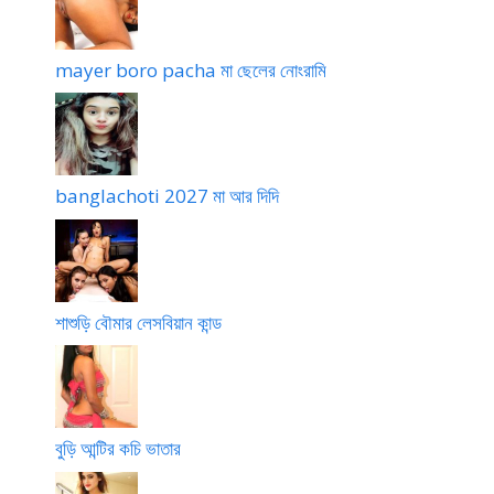
mayer boro pacha মা ছেলের নোংরামি
banglachoti 2027 মা আর দিদি
শাশুড়ি বৌমার লেসবিয়ান কান্ড
বুড়ি আন্টির কচি ভাতার