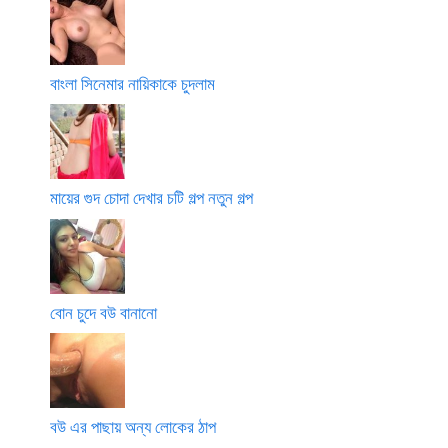
বাংলা সিনেমার নায়িকাকে চুদলাম
মায়ের গুদ চোদা দেখার চটি গল্প নতুন গল্প
বোন চুদে বউ বানানো
বউ এর পাছায় অন্য লোকের ঠাপ