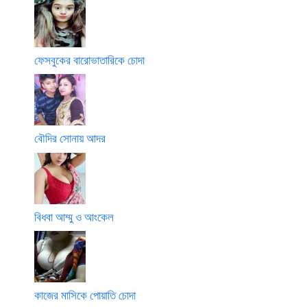
ফেসবুকের বারোভাতারিকে চোদা
বৌদির সোনায় আদর
বিধবা আম্মু ও আংকেল
কাজের মাসিকে পোয়াতি চোদা