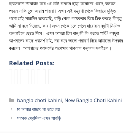
হারামজাদা দারোয়ান আর ওর ভাই কনডম ছাড়া আমাদের চোদে, কনডম
পড়লে নাকি চুদে আরাম পায়না। এখন এই যন্ত্রণা থেকে কিভাবে মুক্তি
পাবো তাই সারাদিন ভাবতেছি, বাড়ি থেকে কয়েকবার বিয়ে ঠিক করছে কিন্তু
আমি না বলে দিয়েছে, কারণ এখন থেকে চলে গেলে দারোয়ান ব্যাটা ভিডিও
অনলাইনে ছেড়ে দিবে। এখন আমরা তিন বান্ধবী কি করতে পারি? বন্ধুরা
আপনাদের কাছে পরামর্শ চাই, দয়া করে ভালো পরামর্শ দিয়ে আমাদের উপকার
করবেন।আপনাদের পরামর্শের অপেক্ষায় থাকলাম ধন্যবাদ সবাইকে।
Related Posts:
B
N
k
b
b
মা
c
আ
a
e
a
a
a
মা
h
মা
n
w
k
n
n
ভা
o
র
g
B
i
g
g
গ্নি
t
ব
Categories
bangla choti kahini
,
New Bangla Choti Kahini
l
a
m
l
l
চো
i
উ
a
n
a
a
a
দ
k
য়ে
মা আমার বাচ্চার মা হতে চায়
C
g
k
c
c
ন
a
র
সাবেক প্রেমিকা এখন শাশুড়ি
h
l
c
h
h
–
h
সা
o
a
h
o
o
m
i
থে