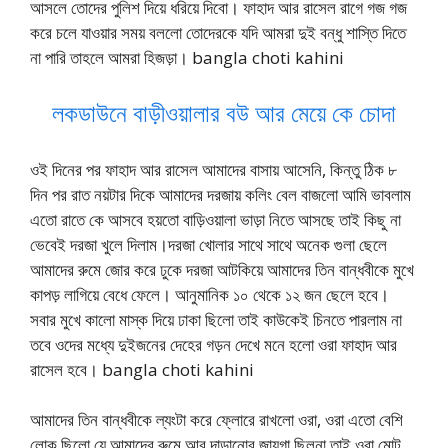
আসলে তোদের পুলিশ দিয়ে ধরিয়ে দিবো। ফাহাদ আর রাসেল রাগে গজ গজ
করে চলে যাওয়ার সময় বললো তোদেরকে যদি আমরা দুই বন্ধু শাস্তি দিতে
না পারি তাহলে আমরা হিজড়া। bangla choti kahini
লকডাউনে বাড়ীওয়ালার বউ আর মেয়ে কে চোদা
ওই দিনের পর ফাহাদ আর রাসেল আমাদের বাসায় আসেনি, কিন্তু ঠিক ৮
দিন পর রাত নয়টার দিকে আমাদের দরজায় কলিং বেল বাজলো আমি ভাবলাম
এতো রাতে কে আসবে হয়তো বাড়িওয়ালা ভাড়া নিতে আসছে তাই কিছু না
ভেবেই দরজা খুলে দিলাম।দরজা খোলার সাথে সাথে অনেক গুলা ছেলে
আমাদের রুমে জোর করে ঢুকে দরজা আটকিয়ে আমাদের তিন বান্ধবীকে মুখে
কাপড় লাগিয়ে বেধে ফেলে। আনুমানিক ১০ থেকে ১২ জন ছেলে হবে।
সবার মুখে কালো মাস্ক দিয়ে ঢাকা ছিলো তাই কাউকেই চিনতে পারলাম না
তবে ওদের মধ্যে দুইজনের দেহের গড়ন দেখে মনে হলো ওরা ফাহাদ আর
রাসেল হবে। bangla choti kahini
আমাদের তিন বান্ধবীকে ল্যংটা করে ফ্লোরে রাখলো ওরা, ওরা এতো বেশি
লোক ছিলো যে আমাদের রুমে আর দাড়ানোর জায়গা ছিলনা তাই ওরা মোট