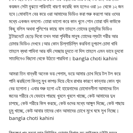
কয়জন সেটা বুঝতে পারিনাই ধারণা করেছি কম হলেও ওরা ১০ থেকে ১২ জন
হবে।মোবাইল বের করে ওরা আমাদের ভিডিও করা শুরু করলো আর ওদের
মধ্যে একজন বললো- তোরা ভালো করে কান খুলে শোন তোরা যদি কাউকে
কিছু বলিস অথবা পুলিশের কাছে যাস তাহলে তোদের চুদাচুদির ভিডিও
ইন্টারনেটে ছেড়ে দিবো তখন সারা পৃথিবীর মানুষ তোদের ল্যংটা শরীর আর
চোদার ভিডিও দেখবে।আর কোন চিল্লাচিল্লি করবিনা চুপচাপ চোদা খাবি
তাহলে ব্যথা পাবিনা আর যদি সেচ্ছায় চুদতে না দিস তাহলে এমন ভাবে চুদবো
সাতদিনেও বিছানা থেকে উঠতে পারবিনা। bangla choti kahini
আমরা তিন বান্ধবী অনেক ভয় পেলাম, ভয়ে আমার চোখ দিয়ে টল টল করে
পানি ঝরছিলো কিন্তু মুখ কাপড় দিয়ে বেঁধে রাখার কারণে কান্নার কোন শব্দ
বের হলোনা। এবার শুরু হলো এই হায়েনাদের চোদোনলীলা আমাদের তিন
জনের শরীরে যে যেভাবে পারছে খুবলে খুবলে খাচ্ছে, কেউ আমাদের দুধ
চাপছে, কেউ শরীরে কিস করছে, কেউ গুদের মধ্যে আঙ্গুল দিচ্ছে, কেউ পাছায়
চুমু খাচ্ছে, কেউ আবার তাদের ধোন আমাদের চোখে মুখে ঘষে সুখ নিচ্ছে।
bangla choti kahini
কিছুক্ষণ পর রত্না আর শিউলির ভোদায় বিশাল বড় সাইজের দুইটা মদের