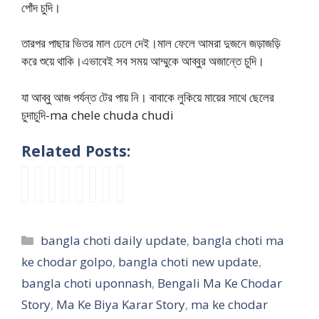
পোঁদ চুদি।
তারপর পাছার ভিতর মাল ঢেলে দেই।মাল ফেলে আমরা দুজনে জড়াজড়ি
করে শুয়ে থাকি।এভাবেই সব সময় আম্মুকে আব্বুর অজান্তে চুদি।
যা আব্বু আজ পর্যন্ত টের পায় নি। বাবাকে লুকিয়ে মায়ের সাথে ছেলের
চুদাচুদি-ma chele chuda chudi
Related Posts:
আ
আ
এ
মা
c
P
n
সো
ব্বু
মা
ই
আ
h
a
e
হা
র
র
মু
মা
o
r
w
কে
অ
ক
হূ
র
t
t
c
যে
Categories
bangla choti daily update
,
bangla choti ma
সু
ল
র্তে
বা
i
4
h
ভা
স্থ
গা
মা
চ্চা
g
আ
o
বে
ke chodar golpo
,
bangla choti new update
,
তা
র্ল
য়ে
র
o
মে
t
চু
bangla choti uponnash
,
Bengali Ma Ke Chodar
র
মা
র
মা
l
রি
i
দ
Story
,
Ma Ke Biya Karar Story
,
ma ke chodar
সু
য়ে
প্র
হ
p
কা
g
লা