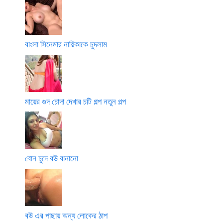
বাংলা সিনেমার নায়িকাকে চুদলাম
মায়ের গুদ চোদা দেখার চটি গল্প নতুন গল্প
বোন চুদে বউ বানানো
বউ এর পাছায় অন্য লোকের ঠাপ