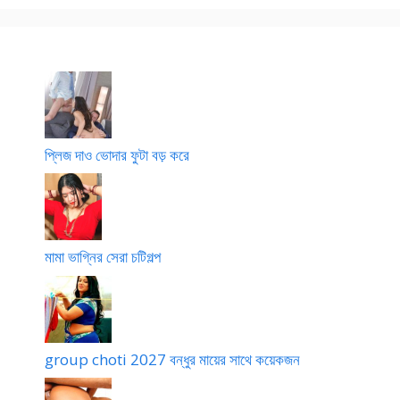
e
e
p
0
x
o
0
s
7
t
o
r
y
প্লিজ দাও ভোদার ফুটা বড় করে
মামা ভাগ্নির সেরা চটিগল্প
group choti 2027 বন্ধুর মায়ের সাথে কয়েকজন