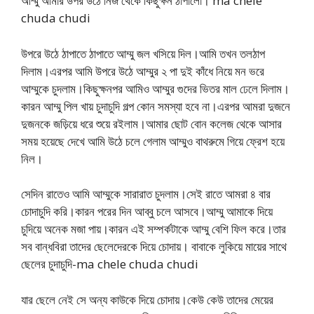
আম্মু আমার উপর উঠে নিজ থেকে কিছুক্ষন ঠাপালো। ma chele
chuda chudi
উপরে উঠে ঠাপাতে ঠাপাতে আম্মু জল খসিয়ে দিল।আমি তখন তলঠাপ
দিলাম।এরপর আমি উপরে উঠে আম্মুর ২ পা দুই কাঁধে নিয়ে মন ভরে
আম্মুকে চুদলাম।কিছুক্ষনপর আমিও আম্মুর গুদের ভিতর মাল ঢেলে দিলাম।
কারন আম্মু পিল খায় চুদাচুদি গল্প কোন সমস্যা হবে না।এরপর আমরা দুজনে
দুজনকে জড়িয়ে ধরে শুয়ে রইলাম।আমার ছোট বোন কলেজ থেকে আসার
সময় হয়েছে দেখে আমি উঠে চলে গেলাম আম্মুও বাথরুমে গিয়ে ফ্রেশ হয়ে
নিল।
সেদিন রাতেও আমি আম্মুকে সারারাত চুদলাম।সেই রাতে আমরা ৪ বার
চোদাচুদি করি।কারন পরের দিন আব্বু চলে আসবে।আম্মু আমাকে দিয়ে
চুদিয়ে অনেক মজা পায়।কারন এই সম্পর্কটাকে আম্মু বেশি ফিল করে।তার
সব বান্ধবিরা তাদের ছেলেদেরকে দিয়ে চোদায়। বাবাকে লুকিয়ে মায়ের সাথে
ছেলের চুদাচুদি-ma chele chuda chudi
যার ছেলে নেই সে অন্য কাউকে দিয়ে চোদায়।কেউ কেউ তাদের মেয়ের