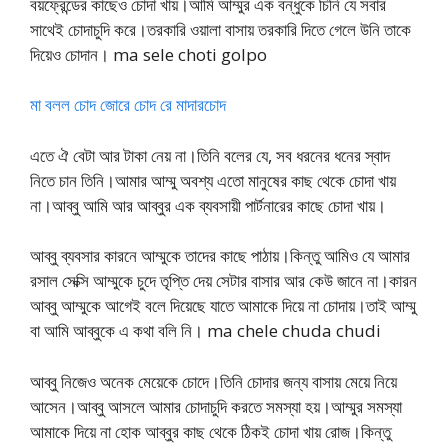
বয়ফ্রেন্ডের কাছেও চোদা খায়।আমি আম্মুর এক বন্ধুকে চিনি যে সবার
সাথেই চোদাচুদি করে।তরকারি ওয়ালা বাসায় তরকারি দিতে গেলে উনি তাকে
দিয়েও চোদান। ma sele choti golpo
মা বলল চোদ জোরে চোদ রে মাদারচোদ
এতে ঐ বেটা আর টাকা নেয় না।তিনি বলের যে, সব ধরনের ধনের স্বাদ
নিতে চান তিনি।আমার আম্মু অবশ্য এতো মানুষের কাছ থেকে চোদা খায়
না।আব্বু আমি আর আব্বুর এক ব্যবসায়ী পার্টনারের কাছে চোদা খায়।
আব্বু ব্যবসার কারনে আম্মুকে তাদের কাছে পাঠায়।কিন্তু আমিও যে আমার
রসাল সেক্সি আম্মুকে চুদে তৃপ্তি দেয় সেটার বাসার আর কেউ জানে না।কারন
আব্বু আম্মুকে আগেই বলে দিয়েছে যাতে আমাকে দিয়ে না চোদায়।তাই আম্মু
বা আমি আব্বুকে এ কথা বলি নি। ma chele chuda chudi
আব্বু নিজেও অনেক মেয়েকে চোদে।তিনি চোদার জন্য বাসায় মেয়ে নিয়ে
আসেন।আব্বু আসলে আমার চোদাচুদি করতে সমস্যা হয়।আম্মুর সমস্যা
আমাকে দিয়ে না হোক আব্বুর কাছ থেকে ঠিকই চোদা খায় রোজ।কিন্তু