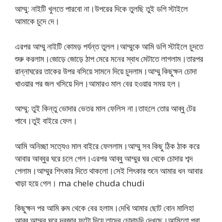
আম্মু: নাইটি খুলতে পারবো না।উপরের দিকে তুলছি তুই ডগি স্টাইলে
আমাকে চুদে দে।
এরপর আম্মু নাইটি কোমড় পর্যন্ত তুলল।আম্মুকে আমি ডগি স্টাইলে চুদতে
শুরু করলাম।জোড়ে জোড়ে ঠাপ মেরে মনের স্বাধ মেটাতে লাগলাম।তারপর
রান্নাঘরের তাকের উপর বসিয়ে সামনে দিয়ে চুদলাম।আম্মু কিছুক্ষন চোদা
খাওয়ার পর জল খসিয়ে দিল।আমারও মাল বের হওয়ার সময় হল।
আম্মু: তুই কিন্তু ভোদার ভেতর মাল ফেলিস না।তাহলে তোর আব্বু টের
পাবে।তুই বাইরে ফেল।
আমি অনিচ্ছা সত্যেও মাল বাইরে ফেললাম।আম্মু সব কিছু ঠিক ঠাক করে
আবার আব্বুর ঘরে চলে গেল।এরপর আব্বু আম্মুর ঘর থেকে চোদার শব্দ
পেলাম।আম্মুর শিৎকার দিতে থাকলো।সেই শিৎকার শুনে আমার ধন আবার
খাড়া হয়ে গেল। ma chele chuda chudi
কিছুক্ষন পর আমি রুম থেকে বের হলাম।দেখি আমার ছোট বোন মালিহা
আব্বু আম্মুর ঘরে দরজার ফুটো দিয়ে তাদের চোদাচুদি দেখছে।আমিতো পুরা