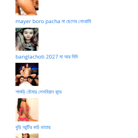
mayer boro pacha মা ছেলের নোংরামি
banglachoti 2027 মা আর দিদি
শাশুড়ি বৌমার লেসবিয়ান কান্ড
বুড়ি আন্টির কচি ভাতার