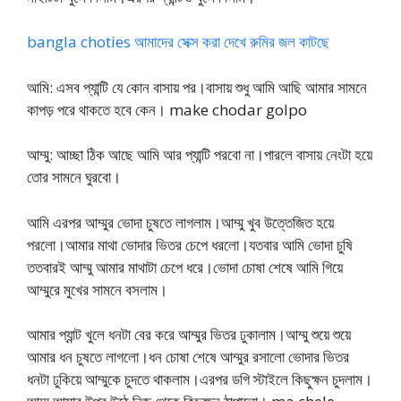
bangla choties আমাদের সেক্স করা দেখে রুমির জল কাটছে
আমি: এসব প্যান্টি যে কোন বাসায় পর।বাসায় শুধু আমি আছি আমার সামনে
কাপড় পরে থাকতে হবে কেন। make chodar golpo
আম্মু: আচ্ছা ঠিক আছে আমি আর প্যান্টি পরবো না।পারলে বাসায় নেংটা হয়ে
তোর সামনে ঘুরবো।
আমি এরপর আম্মুর ভোদা চুষতে লাগলাম।আম্মু খুব উত্তেজিত হয়ে
পরলো।আমার মাথা ভোদার ভিতর চেপে ধরলো।যতবার আমি ভোদা চুষি
ততবারই আম্মু আমার মাথাটা চেপে ধরে।ভোদা চোষা শেষে আমি গিয়ে
আম্মুরে মুখের সামনে বসলাম।
আমার প্যান্ট খুলে ধনটা বের করে আম্মুর ভিতর ঢুকালাম।আম্মু শুয়ে শুয়ে
আমার ধন চুষতে লাগলো।ধন চোষা শেষে আম্মুর রসালো ভোদার ভিতর
ধনটা ঢুকিয়ে আম্মুকে চুদতে থাকলাম।এরপর ডগি স্টাইলে কিছুক্ষন চুদলাম।