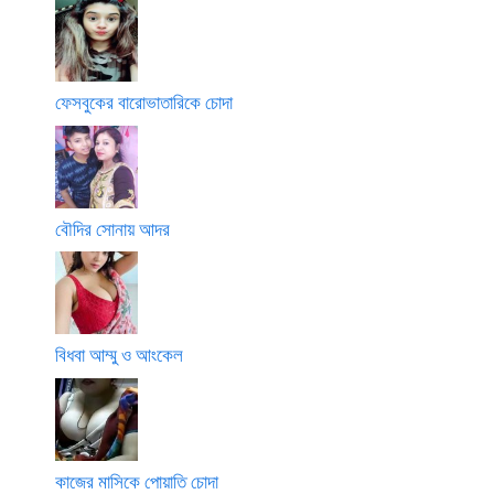
ফেসবুকের বারোভাতারিকে চোদা
বৌদির সোনায় আদর
বিধবা আম্মু ও আংকেল
কাজের মাসিকে পোয়াতি চোদা