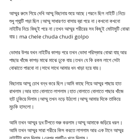
আম্মুর রুমে গিয়ে দেখি আম্মু বিছানায় শুয়ে আছে।পরনে ছিল নাইটি।নিচে
শুধু প্যান্টি পড়া ছিল।আম্মু সাধারণত বাসায় ব্রা পরে না।কখনো কখনো
নাইটির নিচে কিছুই পরে না।তখন আম্মুর শরীরের সব কিছুই মোটামুটি বোঝা
যায়। ma chele chuda chudi golpo
ভোদার উপর যখন নাইটির কাপড় পরে তখন ভোদা পরিস্কার বোঝা যায়্ আর
পাছার খাঁজে কাপড় মাঝে মাঝে ঢুকে যায়।তখন যে কি রকম লাগে সেটা
বোঝাতে পারবো না।সাথে সাথে আমার ধন খাড়া হয়ে যায়।
বিছানায় আম্মু চোখ বন্ধ করে ছিল।আমি কাছে গিয়ে আম্মুর পাছায় হাত
রাখলাম।আর হাত বোলাতে লাগলাম।হাত বোলাতে বোলাতে পাছার খাঁজে
হাট ঢুকিয়ে দিলাম।আম্মু তখন নড়ে উঠলো।আম্মু আমার দিকে তাকিয়ে
মুচকি হাসলো।
আমি তখন আম্মুর দুধ টিপতে শুরু করলাম।আম্মু আমাকে জড়িয়ে ধরল।
আমি তখন আম্মুর সারা শরীরে কিস করতে লাগলাম আর এক টানে আম্মুর
নাইটিটা খুলে দিলাম।এরপর প্যান্টিও খুলে দিলাম।