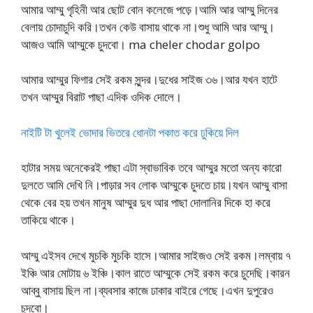
আমার আম্মু গৃহিনী আর ছোট বোন কলেজে পড়ে।আমি আর আম্মু দিনের
বেলায় চোদাচুদি করি।তখন কেউ বাসায় থাকে না।শুধু আমি আর আম্মু।
আজও আমি আম্মুকে চুদবো। ma cheler chodar golpo
আমার আম্মুর ফিগার সেই রকম সুন্দর।দুধের সাইজ ৩৬।আর যখন হাটে
তখন আম্মুর বিরাট পাছা এদিক ওদিক দোলে।
নাইটি টা খুলেই ভোদার ভিতরে ধোনটা পকাত করে ঢুকিয়ে দিল
হাটার সময় অনেকেরই পাছা এটা স্বাভাবিক তবে আম্মুর মতো অন্য কারো
দুলতে আমি দেখি নি।পাড়ার সব লোক আম্মুকে চুদতে চায়।যখন আম্মু বাসা
থেকে বের হয় তখন মানুষ আম্মুর দুধ আর পাছা দোলানির দিকে হা করে
তাকিয়ে থাকে।
আম্মু এইসব দেখে মুচকি মুচকি হাসে।আমার সাইজও সেই রকম।লম্বায় ৭
ইঞ্চি আর মোটায় ৬ ইঞ্চি।কাল রাতে আম্মুকে সেই রকম করে চুদেছি।কারন
আব্বু বাসায় ছিল না।ব্যবসার কাজে ঢাকার বাইরে গেছে।এখন দুপুরেও
চুদবো।