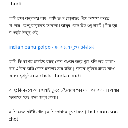
chudi
আমি তখন রান্নাঘরে আয়।আমি তখন রান্নাঘরে গিয়ে অপেক্ষা করতে
লাগলাম।আম্মু রান্নাঘরে আসলো।আম্মুর পরনে ছিল শুধু নাইটি।নিচে ব্রা
বা প্যান্টি কিছুই নেই।
indian panu golpo ভয়ানক চরম সুখের চোদা চুদি
আমি: কি ব্যাপার জামাইর কাছে চোদা খাওয়ার জন্য পুরা রেডি হয়ে আছো?
আর এদিকে আমি চোদন জ্বালায় মরে যাচ্ছি। বাবাকে লুকিয়ে মায়ের সাথে
ছেলের চুদাচুদি-ma chele chuda chudi
আম্মু: কি করবো বল।জামাই চুদতে চাইলেতো আর মানা করা যায় না।আমার
ভোদাতো তোর ধনের জন্য খোলা।
আমি: এখন নাইটি খোল।আমি তোমাকে চুদবো জান। hot mom son
choti