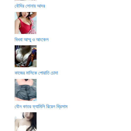
বৌদির সোনায় আদর
বিধবা আম্মু ও আংকেল
কাজের মাসিকে পোয়াতি চোদা
যৌন কাতর ফ্যামিলি রিয়েল থ্রিসাম