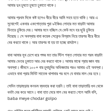
আমার দুধ চুষতে চুষতে ঢুকাতে থাকে।
আমার প্রথম দিকে কষ্ট হলেও ধীরে ধীরে আমি সহয হতে থাকি। আর এ
সুযোগেই একবার একগোত্তায় পুরা ৯ইঞ্চির লোহার মত বাড়াটা আমার
ভিতরে ঢুকিয়ে দেয়। আমার মনে হচ্ছিল যে কেউ মনে হয় ছুরি ঢুকিয়ে
দিয়েছে। সে অবস্থায় বাবা কয়েক সেকেন্ড বিশ্রাম নিয়ে তারপর ধীরে ধীরে
বের করতে থাকে। আর তারপর যা হয় তা হচ্ছে রামঠাপ।
বাবা আমার মুখ চেপে ধরে পশুর মত তার স্টিল শক্ত লোহার মত গরম বাড়াটা
আমার ভেতর ঢুকাতে আর বের করতে থাকে। আমার মাঝে প্রায় জ্ঞান যায়
অবস্থা। জীবনে ১০০+ বার চুদাচুদির অভিজ্ঞতার পরও আমার এই অবস্থা।
এভাবে বাবা প্রায় মিনিট সাতেক থাপাবার পর বলে যে বাবার মাল বের হবে।
সেদিন তাড়াহুড়ায় কনডম ব্যবহার করা হয়নি। তাই বাবা তাড়াতাড়ি গুদ থেকে
ধনটা বের করে আনে। বাবা হাত মেরে মাল বের করতে গেলে আমি বলি,
baba meye chodar golpo
দেও যেইটার জন্য পৃথিবীতে আসছি সেটাকে একটু আদর করে দেই।