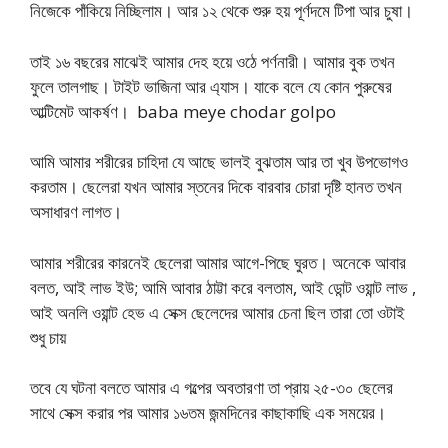
নিজেকে পাঁকিয়ে নিচ্ছিলাম। আর ১২ থেকে শুরু হয় পূর্ণদমে টিপা আর চুষা।
তাই ১৬ বছরের মাঝেই আমার দেহ হয়ে ওঠে পর্ণনারী। আমার বুক তখন
ফুলে তালগাছ। টাইট ভাজিনা আর এ্যাস। যাকে বলে যে কোন পুরুষের
আল্টিমেট আকর্ষণ। baba meye chodar golpo
আমি আমার শরীরের চাহিদা যে আছে ভালই বুঝতাম আর তা খুব উপভোগও
করতাম। ছেলেরা যখন আমার স্তনের দিকে বারবার চোরা দৃষ্টি হানত তখন
অসাধারণ লাগত।
আমার শরীরের কারনেই ছেলেরা আমার আগে-পিছে ঘুরত। অনেকে আবার
বলত, আই লাভ ইউ; আমি আবার ঠাট্টা করে বলতাম, আই ডোন্ট ওয়ান্ট লাভ ,
আই অনলি ওয়ান্ট হেভ এ সেক্স ছেলেদের আমার চেনা ছিল তারা তো ওটাই
শুধু চায়
তবে যে ঘটনা বলতে আমার এ গল্পের অবতারণা তা প্রায় ২৫-৩০ ছেলের
সাথে সেক্স করার পর আমার ১৬তম জন্মদিনের কাছাকাছি এক সময়ের।