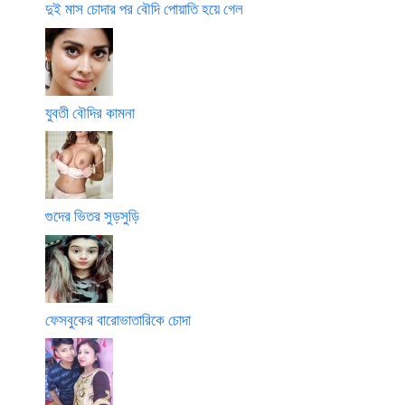
দুই মাস চোদার পর বৌদি পোয়াতি হয়ে গেল
যুবতী বৌদির কামনা
গুদের ভিতর সুড়সুড়ি
ফেসবুকের বারোভাতারিকে চোদা