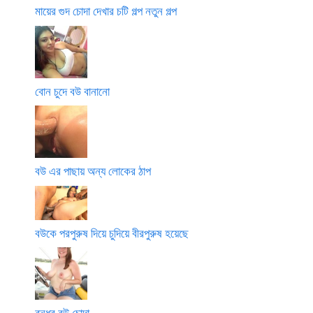
মায়ের গুদ চোদা দেখার চটি গল্প নতুন গল্প
বোন চুদে বউ বানানো
বউ এর পাছায় অন্য লোকের ঠাপ
বউকে পরপুরুষ দিয়ে চুদিয়ে বীরপুরুষ হয়েছে
বন্ধুর বউ চোদা