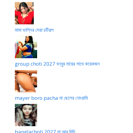
মামা ভাগ্নির সেরা চটিগল্প
group choti 2027 বন্ধুর মায়ের সাথে কয়েকজন
mayer boro pacha মা ছেলের নোংরামি
banglachoti 2027 মা আর দিদি