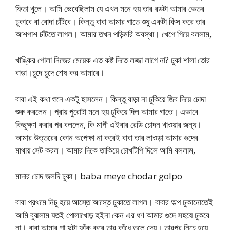
ফিতা খুলে। আমি ভেবেছিলাম যে এখন মনে হয় তার রডটা আমার ভেতর
ঢুকাবে বা বোদা চাঁটবে। কিন্তু বাবা আমার গাতে শুধু একটা কিস করে তার
আশপাশ চাঁটতে লাগল। আমার তখন পড়িমরি অবস্থা। খেপে গিয়ে বললাম,
খাঙ্কির পোলা নিজের মেয়েক এত কষ্ট দিতে লজ্জা লাগে না? ঢুকা শালা তোর
বাড়া।চুদে চুদে শেষ কর আমারে।
বাবা এই কথা শুনে একটু হাসলেন। কিন্তু বাড়া না ঢুকিয়ে জিব দিয়ে চোদা
শুরু করলেন। প্রায় পুরোটা মনে হয় ঢুকিয়ে দিল আমার গাতে। এভাবে
কিছুক্ষণ করার পর বললেন, কি মাগী এইবার রেডি চোদন খাওয়ার জন্য।
আমার উত্তরের কোন অপেক্ষা না করেই বাবা তার লাওড়া আমার গুদের
মাথায় সেট করল। আমার দিকে তাকিয়ে চোখটিপি দিলে আমি বললাম,
মাদার চোদ জলদি ঢুকা। baba meye chodar golpo
বাবা প্রথমে নিচু হয়ে আস্তে আস্তে ঢুকাতে লাগল। বাবার অল্প ঢুকানোতেই
আমি বুঝলাম যতই পোলাখোড় হইনা কেন এর ধণ আমার গুদে সহযে ঢুকবে
না। বাবা আমার পা দুটা ফাঁক করে তার কাঁধে তুলে দেয়। তারপর নিচে হয়ে