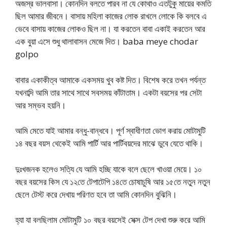
অজস্র ভালবাসা। কোনদিন বলতে পারব না যে কোথাও এতটুকু মায়ের কমতি
ছিল আমার জীবনে। বাসায় মহিলা কাজের লোক রাখলে লোকে কি বলবে এ
ভেবে বাসায় কাজের লোকও ছিল না। যা করতেন বাবা একাই করতেন আর
এক বুয়া এসে শুধু থালাবাসন মেজে দিত। baba meye chodar
golpo
বাবার একাকীত্ব আমাকে একসময় খুব কষ্ট দিত। বিশেষ করে তখন পর্যন্ত
যখনাব্দি আমি তার সাথে সাথে সবসময় কাঁটাতাম। একটা বয়সের পর সেটা
আর সম্ভব হয়নি।
আমি মেতে যাই আমার বন্ধু-বান্ধবে। পূর্ণ স্বাধীণতা ভোগ করায় মোটামুটি
১৪ বছর বয়স থেকেই আমি পার্টি আর পার্টিবয়দের মাঝে ডুবে যেতে থাকি।
দুঃখজনক হলেও সত্যি যে আমি হচ্ছি যাকে বলে ছেলে খাওয়া মেয়ে। ১০
বছর বয়সের কিস যে ১২তে টেপাটেপি ১৪তে চোষাচুষি আর ১৫তে নতুন নতুন
ছেলে টেস্ট করে দেখায় পরিণত হবে তা আমি কোনদিন বুঝিনি।
হ্যা যা বলছিলাম মোটামুটি ১০ বছর বয়সেই সেক্স টেপ দেখা শুরু করে আমি