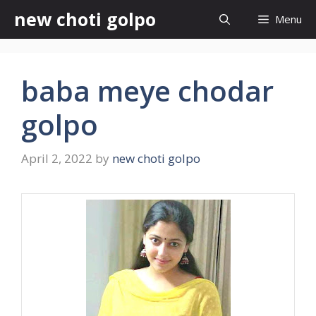
Skip
new choti golpo
Menu
to
content
baba meye chodar
golpo
April 2, 2022
by
new choti golpo