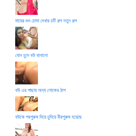
মায়ের গুদ চোদা দেখার চটি গল্প নতুন গল্প
বোন চুদে বউ বানানো
বউ এর পাছায় অন্য লোকের ঠাপ
বউকে পরপুরুষ দিয়ে চুদিয়ে বীরপুরুষ হয়েছে