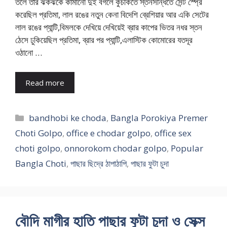
তলে তার ঝকঝকে কামানো দুই বগলে কুঁচকিতে স্তনসন্ধিতে সেন্ট স্প্রে
করেছিল প্রতিমা, লাল রঙের নতুন কেনা বিদেশি ব্রেশিয়ার আর একি সেটের
লাল রঙের প্যান্টি,বিমলকে দেখিয়ে দেখিয়েই ব্রার কাপের ভিতর নধর স্তন
ঠেসে ঢুকিয়েছিল প্রতিমা, ব্রার পর প্যান্টি,এলাস্টিক কোমোরের যতদূর
ওঠানো …
Read more
Categories
bandhobi ke choda
,
Bangla Porokiya Premer
Choti Golpo
,
office e chodar golpo
,
office sex
choti golpo
,
onnorokom chodar golpo
,
Popular
Bangla Choti
,
পাছার ছিদ্রে ঠাপাঠাপি
,
পাছার ফুটা চুদা
বৌদি মাগীর হাতি পাছার ফুটা চুদা ও সেক্স