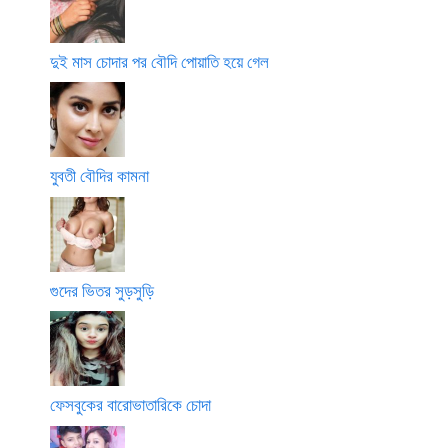
দুই মাস চোদার পর বৌদি পোয়াতি হয়ে গেল
যুবতী বৌদির কামনা
গুদের ভিতর সুড়সুড়ি
ফেসবুকের বারোভাতারিকে চোদা