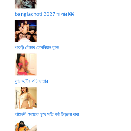
banglachoti 2027 মা আর দিদি
শাশুড়ি বৌমার লেসবিয়ান কান্ড
বুড়ি আন্টির কচি ভাতার
অষ্টাদশী মেয়েকে চুদে সতি পর্দা ছিড়লো বাবা