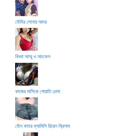
বৌদির সোনায় আদর
বিধবা আম্মু ও আংকেল
কাজের মাসিকে পোয়াতি চোদা
যৌন কাতর ফ্যামিলি রিয়েল থ্রিসাম