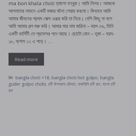
ma bon khala choti হ্যালো বন্ধুরা। আমি নিলয়। আজকে
আপনাদের সামনে একটি মজার ঘটনা শেয়ার করবো। কিভাবে আমি
আমার জীবনের প্রথম সেক্স এঞ্জয় করি তা নিয়ে। বেশি কিছু না বলে
আমি আমার গল্প শুরু করি। আমার মার নাম জরিনা – বয়স ৩৯, তিনি
একটী ভার্সিটী তে প্রফেসর পদে আছে। ছোটো বোন – তৃষা – বয়স-
১৮, ক্লাস ১২ এ পড়ে। …
Read more
Categories
bangla choti +18
,
bangla choti hot golpo
,
bangla
guder golpo chobi
,
চটি উপন্যাস যৌনতা
,
ফ্যামিলি চটি গল্প
,
বাংলা চটি
গল্প