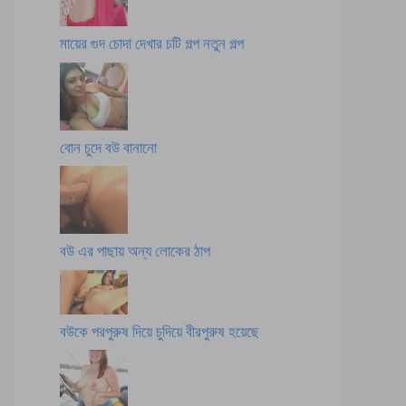
মায়ের গুদ চোদা দেখার চটি গল্প নতুন গল্প
বোন চুদে বউ বানানো
বউ এর পাছায় অন্য লোকের ঠাপ
বউকে পরপুরুষ দিয়ে চুদিয়ে বীরপুরুষ হয়েছে