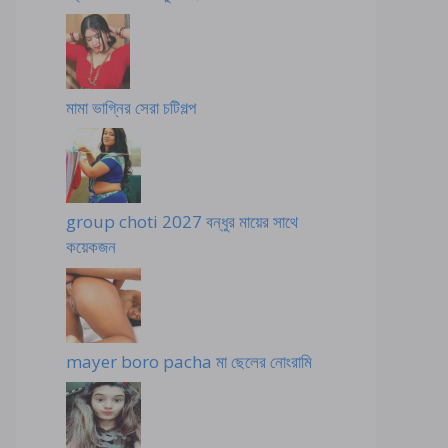
মামা ভাগ্নির সেরা চটিগল্প
group choti 2027 বন্ধুর মায়ের সাথে
কয়েকজন
mayer boro pacha মা ছেলের নোংরামি