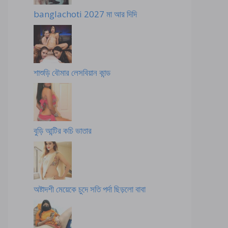
banglachoti 2027 মা আর দিদি
শাশুড়ি বৌমার লেসবিয়ান কান্ড
বুড়ি আন্টির কচি ভাতার
অষ্টাদশী মেয়েকে চুদে সতি পর্দা ছিড়লো বাবা