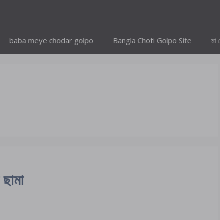
baba meye chodar golpo
Bangla Choti Golpo Site
মা 
 ছামা