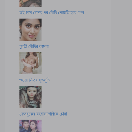
দুই মাস চোদার পর বৌদি পোয়াতি হয়ে গেল
যুবতী বৌদির কামনা
গুদের ভিতর সুড়সুড়ি
ফেসবুকের বারোভাতারিকে চোদা