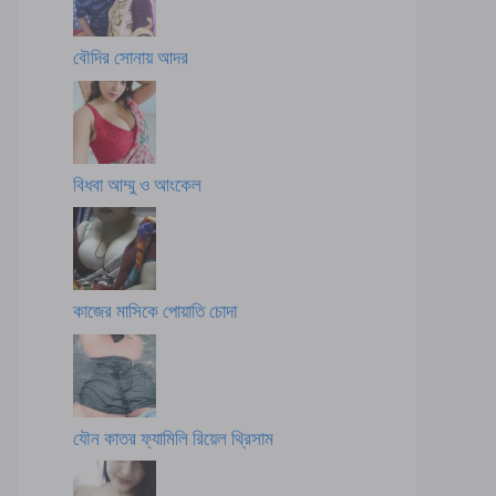
বৌদির সোনায় আদর
বিধবা আম্মু ও আংকেল
কাজের মাসিকে পোয়াতি চোদা
যৌন কাতর ফ্যামিলি রিয়েল থ্রিসাম