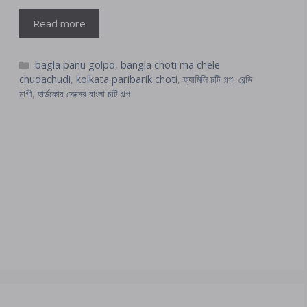
Read more
Categories
bagla panu golpo
,
bangla choti ma chele
chudachudi
,
kolkata paribarik choti
,
ফ্যামিলি চটি গল্প
,
রেন্ডি
মাগী
,
হার্ডকোর সেক্সের বাংলা চটি গল্প