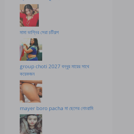
মামা ভাগ্নির সেরা চটিগল্প
group choti 2027 বন্ধুর মায়ের সাথে
কয়েকজন
mayer boro pacha মা ছেলের নোংরামি