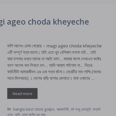
 magi ageo choda kheyeche
মাগি আগেও চোদা খেয়েছে – magi ageo choda kheyeche
এটি সম্পূর্ণ সত্য ঘতনা। তাই এতে খুব বেশিমাল মশলা নাই… তাই
যারা মশলার ভক্ত তাদের না পরাই ভাল… মামারা বাংলা লেখাএত কষ্টের
ফলে অনেক কম লিখতে হল… আমি আরাম পাইলাম না… নিচের
কাহিনীটা আমারজীবন এর এক সত্য ঘটনা। মেয়েটির নাম শাম্মি (নামের
সাথে মিলআছে) । দেশের বাড়ি যশোর জেলাতে। বাবা ওখানের …
Read more
Categories
bangla best choti golpo
,
আত্মকাহিনী
,
বউ বন্ধু চোদাচুদি
,
বান্ধবি
চোদা
,
মাগী
,
রসাল মাগীর গুদ মারা