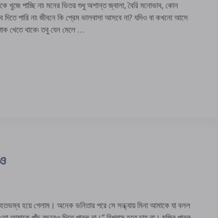
ে খুজে পাচ্ছি না৷ মনের ভিতর শুধু অশান্ত জ্বালা, বৈরি মনোভাব, কোন
্তাব দিতে পারি না৷ জীবনে কি প্রেম ভালবাসা আসবে না? যদিও বা কখনো আসে
পাক খেতে থাকে৷ তবু যেন মেলে …
াও
রে হতভম্ব হয়ে গেলাম। অনেক ভনিতার পরে সে সন্ধ্যায় মিনা আমাকে যা বলল
 তো আমাকে পাঁচ বছরেও দিতে পারল না।” বিশ্বাস হতে চায় না। মুজিব পারল