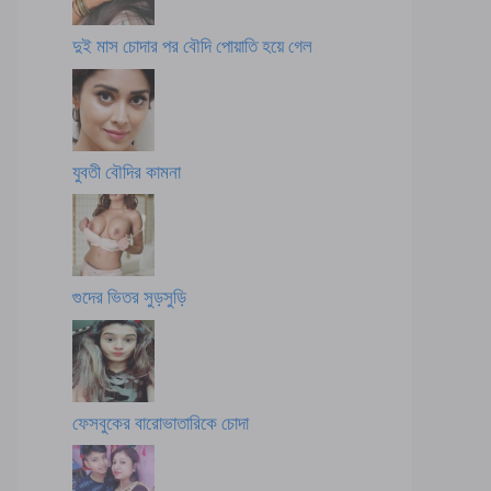
দুই মাস চোদার পর বৌদি পোয়াতি হয়ে গেল
যুবতী বৌদির কামনা
গুদের ভিতর সুড়সুড়ি
ফেসবুকের বারোভাতারিকে চোদা