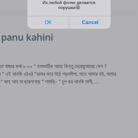
od panu kahini
যত বাজার কথা ৮:০০ ” হমমমঠিক আছে কিন্তু মেয়েঘুমোচ্ছে কেন ?
লেন ” এই খানকি ওঠওঠ ”ধরমর করে উঠে পড়লদীপা, মানে আমার বউ, আমার
া– ” আহ আহ মা ছারলাগছে ” শাশুড়ি– ” চুপ কর খানকি মাগী, …