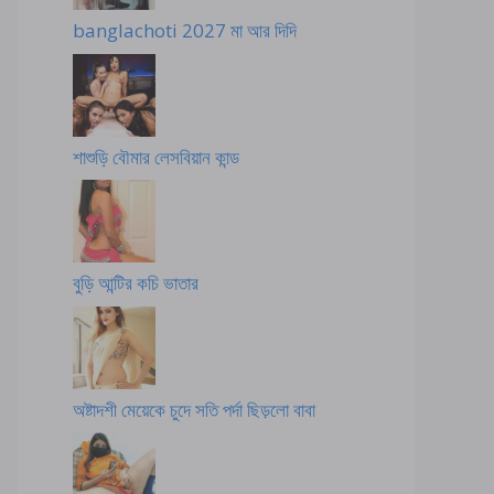
banglachoti 2027 মা আর দিদি
শাশুড়ি বৌমার লেসবিয়ান কান্ড
বুড়ি আন্টির কচি ভাতার
অষ্টাদশী মেয়েকে চুদে সতি পর্দা ছিড়লো বাবা