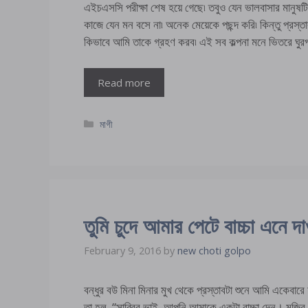
এইচএসসি পরীক্ষা শেষ হয়ে গেছে৷ তবুও যেন ভালবাসার মানুষটিক
কাজে যেন মন বসে না৷ অনেক মেয়েকে পছন্দ করি৷ কিন্তু প্রস
কিভাবে আমি তাকে গ্রহণ করব৷ এই সব কল্পনা মনে ভিতরে ঘুর
Read more
Categories
মাগী
তুমি চুদে আমার পেটে বাচ্চা এনে দ
February 9, 2016
by
new choti golpo
বন্ধুর বউ মিনা মিনার মুখ থেকে প্রস্তাবটা শুনে আমি একেবা
তা হল, “সাব্বির ভাই, আপনি আমাকে একটা বাচ্চা দেন। মুজিব