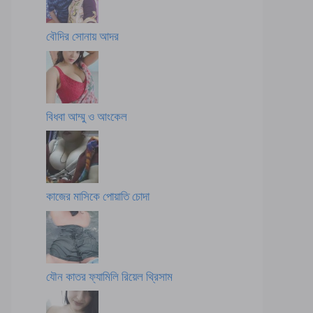
বৌদির সোনায় আদর
বিধবা আম্মু ও আংকেল
কাজের মাসিকে পোয়াতি চোদা
যৌন কাতর ফ্যামিলি রিয়েল থ্রিসাম