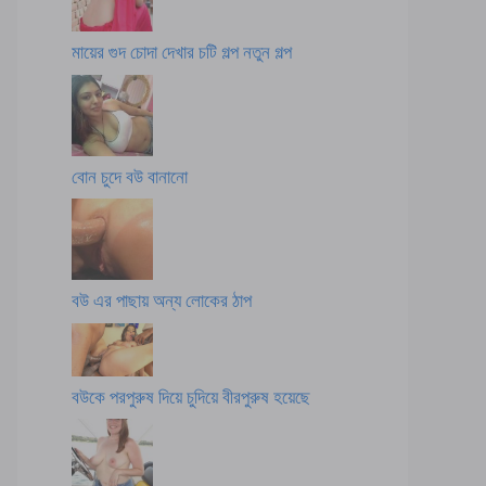
মায়ের গুদ চোদা দেখার চটি গল্প নতুন গল্প
বোন চুদে বউ বানানো
বউ এর পাছায় অন্য লোকের ঠাপ
বউকে পরপুরুষ দিয়ে চুদিয়ে বীরপুরুষ হয়েছে