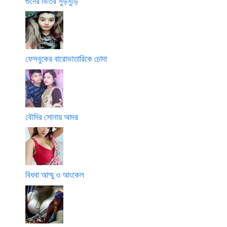
গুদের ভিতর সুড়সুড়ি
ফেসবুকের বারোভাতারিকে চোদা
বৌদির সোনায় আদর
বিধবা আম্মু ও আংকেল