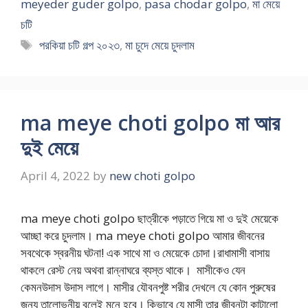
meyeder guder golpo
,
pasa chodar golpo
,
মা মেয়ে
চটি
Tags
পরকিয়া চটি গল্প ২০২৩
,
মা চুদে মেয়ে চুদলাম
ma meye choti golpo মা আর
দুই মেয়ে
April 4, 2022
by
new choti golpo
ma meye choti golpo ছাত্রীকে পড়াতে গিয়ে মা ও দুই মেয়েকে
আচ্ছা করে চুদলাম। ma meye choti golpo আমার জীবনের
সবথেকে স্বরনীয় ঘটনা! এক সাথে মা ও মেয়েকে চোদা।রাধামাসী বাসায়
থাকলে রেস্ট নেয় অথবা রান্নাঘরে ব্যস্ত থাকে। মাসীকেও যেন
কেমনউদাস উদাস লাগে। মাসীর যৌবনপুষ্ট শরীর দেখলে যে কোন পুরুষের
জন্য তালোভনীয় বলেই মনে হবে। কিভাবে যে মাসী তার জীবনটা কাটালো