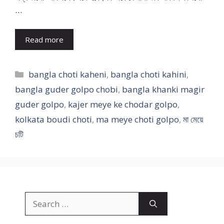
…
Read more
Categories
bangla choti kaheni
,
bangla choti kahini
,
bangla guder golpo chobi
,
bangla khanki magir
guder golpo
,
kajer meye ke chodar golpo
,
kolkata boudi choti
,
ma meye choti golpo
,
মা মেয়ে
চটি
Search
for: