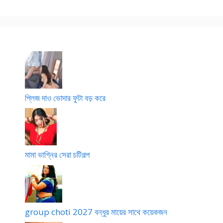
প্লিজ দাও ভোদার ফুটা বড় করে
মামা ভাগ্নির সেরা চটিগল্প
group choti 2027 বন্ধুর মায়ের সাথে কয়েকজন