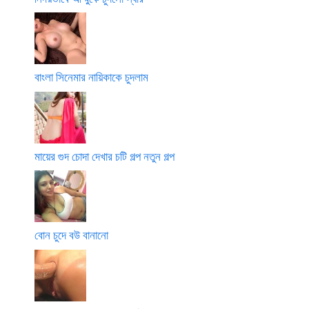
বাংলা সিনেমার নায়িকাকে চুদলাম
মায়ের গুদ চোদা দেখার চটি গল্প নতুন গল্প
বোন চুদে বউ বানানো