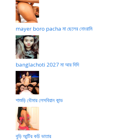
mayer boro pacha মা ছেলের নোংরামি
banglachoti 2027 মা আর দিদি
শাশুড়ি বৌমার লেসবিয়ান কান্ড
বুড়ি আন্টির কচি ভাতার