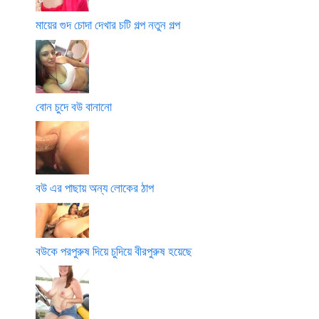
মায়ের গুদ চোদা দেখার চটি গল্প নতুন গল্প
বোন চুদে বউ বানানো
বউ এর পাছায় অন্য লোকের ঠাপ
বউকে পরপুরুষ দিয়ে চুদিয়ে বীরপুরুষ হয়েছে