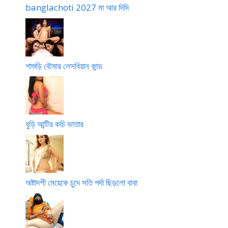
banglachoti 2027 মা আর দিদি
শাশুড়ি বৌমার লেসবিয়ান কান্ড
বুড়ি আন্টির কচি ভাতার
অষ্টাদশী মেয়েকে চুদে সতি পর্দা ছিড়লো বাবা