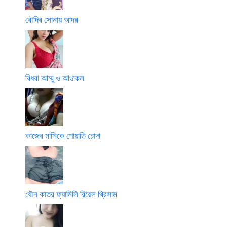
বৌদির সোনায় আদর
বিধবা আম্মু ও আংকেল
কাজের মাসিকে পোয়াতি চোদা
যৌন কাতর ফ্যামিলি রিয়েল থ্রিসাম