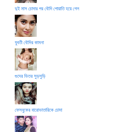
দুই মাস চোদার পর বৌদি পোয়াতি হয়ে গেল
যুবতী বৌদির কামনা
গুদের ভিতর সুড়সুড়ি
ফেসবুকের বারোভাতারিকে চোদা