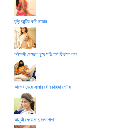
বুড়ি আন্টির কচি ভাতার
অষ্টাদশী মেয়েকে চুদে সতি পর্দা ছিড়লো বাবা
কাজের মেয়ে আমার যৌন চাহিদা মেটায়
কামুকী মেয়েকে চুদলো পাপা