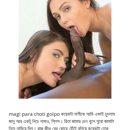
magi para choti golpo কয়েকটা মাগীকে আমি একাই চুদলাম
জানু আর একটু নিচে নামাও, প্লিস। রিতা জামার চেন খুলে পুরো জামাটা
নিচে নামিয়ে দিল। রাজু জীভ বের কোরে ঠোঁটে বুলিয়ে কয়েকটা ঢোক