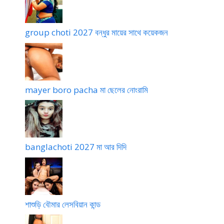
group choti 2027 বন্ধুর মায়ের সাথে কয়েকজন
mayer boro pacha মা ছেলের নোংরামি
banglachoti 2027 মা আর দিদি
শাশুড়ি বৌমার লেসবিয়ান কান্ড