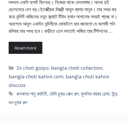
দমদমে একটা ফ্লাট কিনেছে। নিজেরা থাকে বেলডাঙ্গায়। অদের দুই
ছেলেমেয়ে বেশ বড়।ইলেক্ট্রিক মিস্ত্রী আবুল ব্যস্ত মানুষ। তার সময় বার
করে নন্দিনী অজিতের নতুন ফ্ল্যাটে টিউব ফ্যান লাগানোর সময়ই পাচ্ছে না।
অবশেষে আবুল একদিন নন্দিনীকে মোবাইলে ধরে জানালো যে আগামী শনি
রবিবার তার সময় হবে। বাড়ীতে এসে বলতেই অজিত তার টিউশনের …
Read more
Categories
3x choti golpo
,
bangla choti collection
,
bangla choti kahini com
,
bangla choti kahini
discuss
Tags
কলকাতা পানু কাহিনী
,
বৌদি চুদার সেক্স গল্প
,
মুসলিম বাড়ার চোদা
,
হিন্দু
গুদ চুদার গল্প