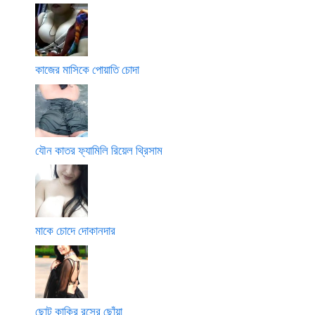
কাজের মাসিকে পোয়াতি চোদা
যৌন কাতর ফ্যামিলি রিয়েল থ্রিসাম
মাকে চোদে দোকানদার
ছোট কাকির রসের ছোঁয়া