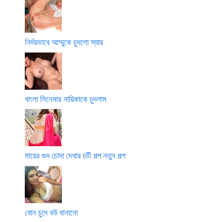
নির্দয়ভাবে আম্মুকে চুদলো স্যার
বাংলা সিনেমার নায়িকাকে চুদলাম
মায়ের গুদ চোদা দেখার চটি গল্প নতুন গল্প
বোন চুদে বউ বানানো