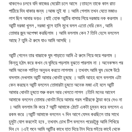
থাকলেও চলবে যদি কাজের মেয়েটা চলে আসে ।তাহলে তাকে কাল রাত
পাঠিয়ে দিব থাকার জন্য ।আজ তুই যা । আমি গেলাম তখন যেতে মজাও
লাগ ছিল আবার ভয়ও ।যাই হোক আন্টির বাসায় গিয়ে দরজায় নক করলাম ।
আন্টি দরজা খুলল , দরজা খুলে হাসি মুখে বলল এতো দেরি কেন , আমি
তোমার জ্ন্য অপেক্ষা করছিলাম । আমি বললাম কেন ? তিনি হেসে বললেল
আছে ? তুমি ঐ রুমে যাও আমি আসছি ।
আন্টি গেলেন তার বাচ্চাকে ঘুম পাড়াতে আমি ঐ রুমে গিয়ে শুয়ে পরলাম ।
কিন্তু হঠাৎ করে কখন যে ঘুমিয়ে পড়লাম বুঝতে পারলাম না । অনেকক্ষন পর
আমি অনেক শান্তি অনুভব করতে লাগলাম । তখনাৎ আমি ঘুম ভেঙ্গে উঠে
বসলাম দেখলাম আন্টি আমার ধোনটা চুষছে । আমি আহহ বলে বললাম এটা
কেন করছেন আন্টি বললেন তোমারটা চুষতে অনেক মজা এই বলে আন্টি
আমার ধোনটা চুষতে শুরু করল আর খেলতে লাগল ।তিনি মনের আবেগ
আমাকে বললেন তোমার ধোনটা দিয়ে আমার গরম শরীরকে ঠান্ডা করে দেও না
। আমি বললাম কি করে ? আন্টি আমাকে ঠোটে একটা চুম্বন করে বললেন এ
রকম করে ।আন্টি আমাকে বললেন ৭ দিন আগে যেসব করছিলে তার সাথে
চুমুটা যোগ করলেই হবে , তখনাৎ চোখ টিপ বললেন পরেরটুকু আমি শিখিয়ে
দিব নে ।এই শুনে আমি আন্টির কাধে হাত দিয়ে টান দিয়ে শুইয়ে কাধেঁ থেকে