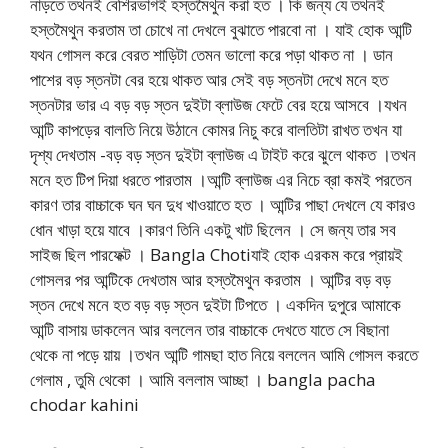
নাড়তে তথনই বেশিরভাগই হস্তমৈথুন করা হত । কি জন্য যে তথনই
হস্তমৈথুন করতাম তা চোখে না দেখলে বুঝাতে পারবো না । যাই হোক আন্টি
যথন গোসল করে বেরত শাড়িটা তেমন ভালো করে পড়া থাকত না । ডান
পাশের বড় স্তনটা বের হয়ে থাকত আর সেই বড় স্তনটা দেখে মনে হত
স্তনটার ভার এ বড় বড় স্তন দুইটা ব্লাউজ ফেটে বের হয়ে আসবে ।যখন
আন্টি কাপড়ের বালতি নিয়ে উঠানে কোমর নিচু করে বালতিটা রাখত তখন যা
দৃশ্য দেখতাম -বড় বড় স্তন দুইটা ব্লাউজ এ টাইট করে ঝুলে থাকত ।তখন
মনে হত টিপ দিয়া ধরতে পারতাম ।আন্টি ব্লাউজ এর নিচে ব্রা কমই পরতেন
কারণ তার বাচ্চাকে ঘন ঘন দুধ খাওয়াতে হত । আন্টির পাছা দেখলে যে কারও
ধোন খাড়া হয়ে যাবে ।কারণ তিনি একটু খাট ছিলেন । সে জন্য তার সব
সাইজ ছিল পারফেক্ট । Bangla Chotiযাই হোক এরকম করে প্রায়ই
গোসলর পর আন্টিকে দেখতাম আর হস্তমৈথুন করতাম । আন্টির বড় বড়
স্তন দেখে মনে হত বড় বড় স্তন দুইটা টিপতে । একদিন দুপুরে আমাকে
আন্টি বাসায় ডাকলেন আর বললেন তার বাচ্চাকে দেখতে যাতে সে বিছানা
থেকে না পড়ে য়ায় ।তখন আন্টি গামছা হাত নিয়ে বললেন আমি গোসল করতে
গেলাম , তুমি থেকো । আমি বললাম আচ্ছা । bangla pacha
chodar kahini