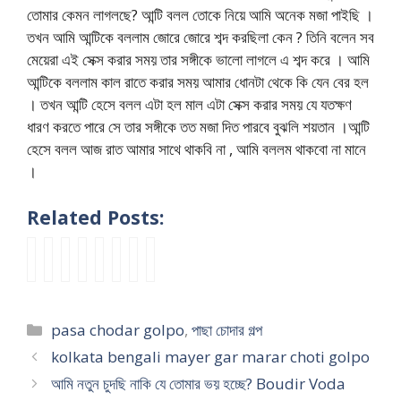
তোমার কেমন লাগলছে? আন্টি বলল তোকে নিয়ে আমি অনেক মজা পাইছি ।
তখন আমি আন্টিকে বললাম জোরে জোরে শব্দ করছিলা কেন ? তিনি বলেন সব
মেয়েরা এই সেক্স করার সময় তার সঙ্গীকে ভালো লাগলে এ শব্দ করে । আমি
আন্টিকে বললাম কাল রাতে করার সময় আমার ধোনটা থেকে কি যেন বের হল
। তখন আন্টি হেসে বলল এটা হল মাল এটা সেক্স করার সময় যে যতক্ষণ
ধারণ করতে পারে সে তার সঙ্গীকে তত মজা দিত পারবে বুঝলি শয়তান ।আন্টি
হেসে বলল আজ রাত আমার সাথে থাকবি না , আমি বললম থাকবো না মানে
।
Related Posts:
গু
ভা
মা
পা
স্বা
পা
b
ধা
দ
রী
গী
ছা
মী
ছা
a
মা
পা
সু
র
মা
র
র
n
র
ছা
ন্দ
পা
রা
বা
টা
g
ম
Categories
pasa chodar golpo
,
পাছা চোদার গল্প
মি
রি
ছা
র
প
ই
l
ত
লি
পা
য়
জ
আ
ট
a
পা
kolkata bengali mayer gar marar choti golpo
য়ে
ছা
আ
ন্য
র
ফু
c
ছা
আমি নতুন চুদছি নাকি যে তোমার ভয় হচ্ছে? Boudir Voda
ও
র
রো
আ
ভা
টো
h
ম