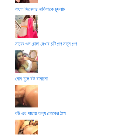
বাংলা সিনেমার নায়িকাকে চুদলাম
মায়ের গুদ চোদা দেখার চটি গল্প নতুন গল্প
বোন চুদে বউ বানানো
বউ এর পাছায় অন্য লোকের ঠাপ