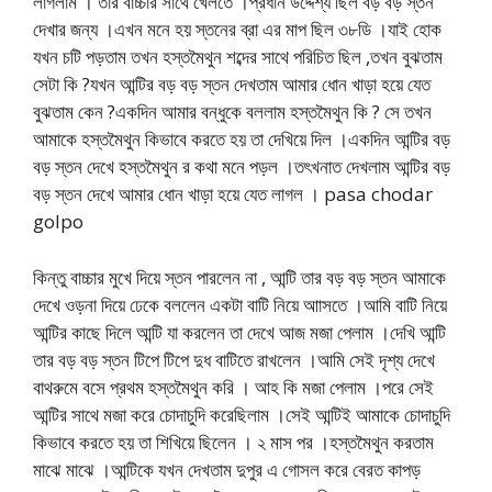
লাগলাম । তার বাচ্চার সাথে খেলতে ।প্রধান উদ্দেশ্য ছিল বড় বড় স্তন
দেখার জন্য ।এখন মনে হয় স্তনের ব্রা এর মাপ ছিল ৩৮ডি ।যাই হোক
যখন চটি পড়তাম তখন হস্তমৈথুন শব্দের সাথে পরিচিত ছিল ,তখন বুঝতাম
সেটা কি ?যখন আন্টির বড় বড় স্তন দেখতাম আমার ধোন খাড়া হয়ে যেত
বুঝতাম কেন ?একদিন আমার বন্ধুকে বললাম হস্তমৈথুন কি ? সে তখন
আমাকে হস্তমৈথুন কিভাবে করতে হয় তা দেখিয়ে দিল ।একদিন আন্টির বড়
বড় স্তন দেখে হস্তমৈথুন র কথা মনে পড়ল ।তৎখনাত দেখলাম আন্টির বড়
বড় স্তন দেখে আমার ধোন খাড়া হয়ে যেত লাগল । pasa chodar
golpo
কিন্তু বাচ্চার মুখে দিয়ে স্তন পারলেন না , আন্টি তার বড় বড় স্তন আমাকে
দেখে ওড়না দিয়ে ঢেকে বললেন একটা বাটি নিয়ে আাসতে ।আমি বাটি নিয়ে
আন্টির কাছে দিলে আন্টি যা করলেন তা দেখে আজ মজা পেলাম ।দেখি আন্টি
তার বড় বড় স্তন টিপে টিপে দুধ বাটিতে রাখলেন ।আমি সেই দৃশ্য দেখে
বাথরুমে বসে প্রথম হস্তমৈথুন করি । আহ কি মজা পেলাম ।পরে সেই
আন্টির সাথে মজা করে চোদাচুদি করেছিলাম ।সেই আন্টিই আমাকে চোদাচুদি
কিভাবে করতে হয় তা শিখিয়ে ছিলেন । ২ মাস পর ।হস্তমৈথুন করতাম
মাঝে মাঝে ।আন্টিকে যখন দেখতাম দুপুর এ গোসল করে বেরত কাপড়