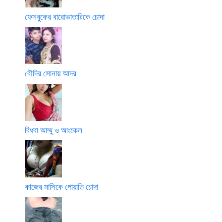
ফেসবুকের বারোভাতারিকে চোদা
বৌদির সোনায় আদর
বিধবা আম্মু ও আংকেল
কাজের মাসিকে পোয়াতি চোদা