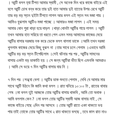
। আন্টি বলল হ্যা টিপত আমার স্বামী , সে অনেক দিন ধরে কাজে বাইরে এই
বলে আন্টি চোখ বন্ধ করে তার দুই হাত আমার দুই হাতের উপর রেখে আন্টি
তার বড় বড় স্তন দুইটা টিপতে লাগল আর বলল এই স্তন সব মজা পায় ।
আমিও বুঝলাম আন্টিও মজা পাচ্ছে । আমারও মজা লাগল । এই সময়
আমার ধোন পুরা খাড়া হয়ে দাড়ল ।খাড়া ধোনটা আন্টির গায়ে লাগল । আন্টি
তখন আমার হাত সরিয়ে তা ধরতে গেল এমন সময় আমাদের কাজের মেয়ে
আন্টির বাসার দরজায় নক করে ডেকে বলল খালমা ডাকে ।আমি তখন দরজা
খুললাম কাজের মেয়ে কিছু বুঝল না ।তার সাথে চলে গেলাম ।এভাবে আমি
আন্টির বড় বড় স্তন টিপেছিলাম ।সেই ঘটনার পর পর , আন্টির সামনের
বাসায় একটা বড় ডাকাতি হয় । সে জন্য আন্টিরা ভীত ছিল এমনকি আমরাও
। আমি সে ভয়ে ৭ দিন আন্টির বাসায় যায় নি ।
৭ দিন পর ।সন্ধ্যা বেলা । আন্টির ডাক শুনতে পেলাম , দেখি যে আমার মার
সাথে আন্টি উঠনে কি জানি কথা বলল । রাত ঘনিয়ে ১০:০০ টা , রাতের খাবার
শেষ ।মা বলল তুই আজকে তোর আন্টির বাসায় থাকবি , আমি তো অবাক ।
আমি বললাম কেন ? ।মা বলল তোর আন্টির স্বামী আজ বাসায় নাই , সে
কাজে বাইরে গেছে ২দিন পর আসবে । তোর আন্টি রাতে একা থাকতে ভয়
পায় তাই তোকে তোর আন্টির সাথে ২ রাত থাকতে বলছে , তবে কাল রাত নাও