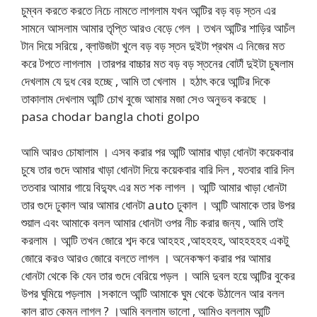
চুম্বন করতে করতে নিচে নামতে লাগলাম যখন আন্টির বড় বড় স্তন এর
সামনে আসলাম আমার তৃপ্তি আরও বেড়ে গেল । তখন আন্টির শাড়ির আচঁল
টান দিয়ে সরিয়ে , ব্লাউজটা খুলে বড় বড় স্তন দুইটা প্রথম এ নিজের মত
করে টপতে লাগলাম ।তারপর বাচ্চার মত বড় বড় স্তনের বোটাঁ দুইটা চুষলাম
দেখলাম যে দুধ বের হচ্ছে , আমি তা খেলাম । হঠাৎ করে আন্টির দিকে
তাকালাম দেখলাম আন্টি চোখ বুজে আমার মজা সেও অনুভব করছে ।
pasa chodar bangla choti golpo
আমি আরও চোষালাম । এসব করার পর আন্টি আমার খাড়া ধোনটা কয়েকবার
চুষে তার গুদে আমার খাড়া ধোনটা দিয়ে কয়েকবার বারি দিল , যতবার বারি দিল
ততবার আমার গায়ে বিদ্যুৎ এর মত শক লাগল । আন্টি আমার খাড়া ধোনটা
তার গুদে ঢুকাল আর আমার ধোনটা auto ঢুকাল । আন্টি আমাকে তার উপর
শুয়াল এবং আমাকে বলল আমার ধোনটা ওপর নীচ করার জন্য , আমি তাই
করলাম । আন্টি তখন জোরে শব্দ করে আহহহ ,আহহহহ, আহহহহহ একটু
জোরে করও আরও জোরে বলতে লাগল । অনেকক্ষণ করার পর আমার
ধোনটা থেকে কি যেন তার গুদে বেরিয়ে পড়ল । আমি দুবল হয়ে আন্টির বুকের
উপর ঘুমিয়ে পড়লাম ।সকালে আন্টি আমাকে ঘুম থেকে উঠালেন আর বলল
কাল রাত কেমন লাগল ? ।আমি বললাম ভালো , আমিও বললাম আন্টি