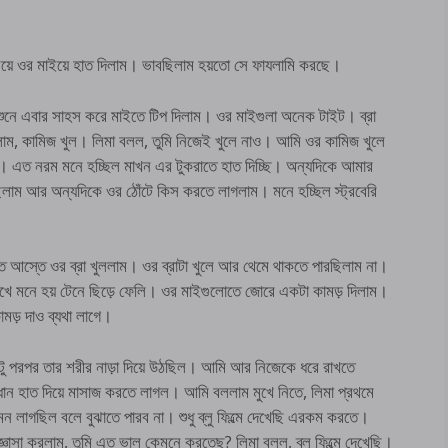
য়ে ওর মাইয়ে হাত দিলাম। ভাবছিলাম হয়তো সে ফাযলামি করছে।
শুনে এবার সাহস করে মাইতে টিপ দিলাম। ওর মাইগুলা অনেক টাইট। ব্রা
ললাম, কামিজ খুল। লিমা বলল, তুমি নিজেই খুলে নাও। আমি ওর কামিজ খুলে
। এত নরম মনে হচ্ছিল মাখন এর টুকরাতে হাত দিচ্ছি। অন্যদিকে আমার
াম আর অন্যদিকে ওর ঠোঁটে কিস করতে লাগলাম। মনে হচ্ছিল স্ট্রবেরি
 আস্তে ওর ব্রা খুললাম। ওর ব্রাটা খুলে আর থেমে থাকতে পারছিলাম না।
েখে মনে হয় টেনে ছিড়ে ফেলি। ওর মাইগুলোতে জোরে একটা কামড় দিলাম।
ামড় দাও ব্যথা লাগে।
ু পরপর তার শরীর নাড়া দিয়ে উঠছিল। আমি আর নিজেকে ধরে রাখতে
ন হাত দিয়ে মাসাজ করতে লাগল। আমি বললাম মুখে নিতে, লিমা প্রথমে
মন লাগছিল বলে বুঝাতে পারব না। শুধু ব্লু ফিল্মে দেখেছি এরকম করতে।
ঞাসা করলাম, তুমি এত ভাল কেমনে করতেছ? লিমা বলল, ব্লু ফিল্মে দেখেছি।