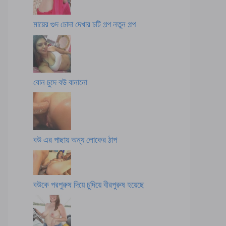
মায়ের গুদ চোদা দেখার চটি গল্প নতুন গল্প
বোন চুদে বউ বানানো
বউ এর পাছায় অন্য লোকের ঠাপ
বউকে পরপুরুষ দিয়ে চুদিয়ে বীরপুরুষ হয়েছে