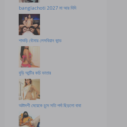
banglachoti 2027 মা আর দিদি
শাশুড়ি বৌমার লেসবিয়ান কান্ড
বুড়ি আন্টির কচি ভাতার
অষ্টাদশী মেয়েকে চুদে সতি পর্দা ছিড়লো বাবা