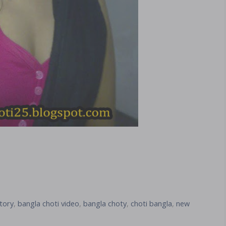
story
,
bangla choti video
,
bangla choty
,
choti bangla
,
new