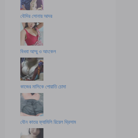
বৌদির সোনায় আদর
বিধবা আম্মু ও আংকেল
কাজের মাসিকে পোয়াতি চোদা
যৌন কাতর ফ্যামিলি রিয়েল থ্রিসাম