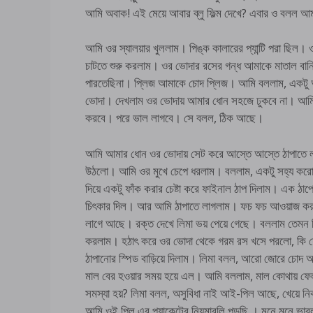
আমি অবাক! এই মেয়ে আবার ব্লু ফিল্ম দেখে? এবার ও বলল
আমি ওর স্যালয়ার খুললাম। পিঙ্ক কালারের প্যান্টি পরা ছিল। ওর 
চাটতে শুরু করলাম। ওর ভোদার রসের গন্ধ আমাকে মাতাল বা
পারতেছিনা। প্লিজ আমাকে চোদ প্লিজ। আমি বললাম, একটু অপ
ভোদা। দেখলাম ওর ভোদায় আমার ধোন সহজে ঢুকবে না। আমি 
করবে। পরে ভাল লাগবে। সে বলল, ঠিক আছে।
আমি আমার ধোন ওর ভোদায় সেট করে আস্তে আস্তে ঠাপাতে লাগ
উঠলো। আমি ওর মুখে চেপে ধরলাম। বললাম, একটু সহ্য করো, 
দিয়ে একটু ফাঁক করার চেষ্টা করে ফাইনাল ঠাপ দিলাম। এক ঠ
চিৎকার দিল। আর আমি ঠাপাতে লাগলাম। ফচ ফচ আওয়াজ করছ
লাগে আছে। রক্ত দেখে লিমা ভয় পেয়ে গেছে। বললাম তেমন কি
করলাম। হঠাৎ করে ওর ভোদা থেকে গরম রস খসে পরলো, কি
ঠাপানোর স্পিড বাড়িয়ে দিলাম। লিমা বলল, আরো জোরে চোদ 
মাল বের হওয়ার সময় হয়ে এল। আমি বললাম, মাল কোথায় ফ
সমস্যা হয়? লিমা বলল, অসুবিধা নাই আই-পিল আছে, খেয়ে নি
আমি ওই পিল এর প্যাকেটের নিয়মাবলি পড়ছি । মনে মনে ভাব