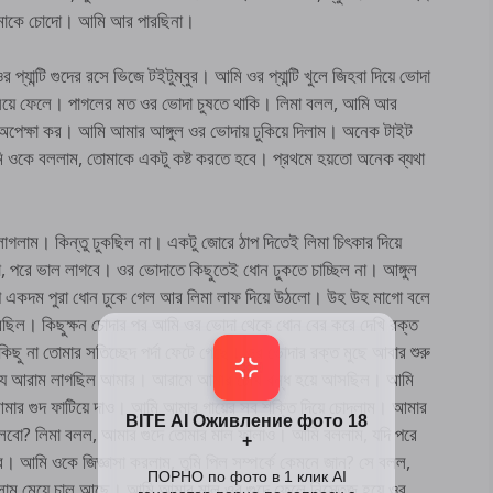
 আমাকে চোদো। আমি আর পারছিনা।
প্যান্টি গুদের রসে ভিজে টইটুম্বুর। আমি ওর প্যান্টি খুলে জিহবা দিয়ে ভোদা
নিয়ে ফেলে। পাগলের মত ওর ভোদা চুষতে থাকি। লিমা বলল, আমি আর
েক্ষা কর। আমি আমার আঙ্গুল ওর ভোদায় ঢুকিয়ে দিলাম। অনেক টাইট
ওকে বললাম, তোমাকে একটু কষ্ট করতে হবে। প্রথমে হয়তো অনেক ব্যথা
লাম। কিন্তু ঢুকছিল না। একটু জোরে ঠাপ দিতেই লিমা চিৎকার দিয়ে
পরে ভাল লাগবে। ওর ভোদাতে কিছুতেই ধোন ঢুকতে চাচ্ছিল না। আঙ্গুল
াপে একদম পুরা ধোন ঢুকে গেল আর লিমা লাফ দিয়ে উঠলো। উহ উহ মাগো বলে
িল। কিছুক্ষন চোদার পর আমি ওর ভোদা থেকে ধোন বের করে দেখি রক্ত
ছু না তোমার সতিচ্ছেদ পর্দা ফেটে গেছে। ওর ভোদার রক্ত মুছে আবার শুরু
 যে আরাম লাগছিল আমার। আরামে আমার চোখ বন্ধ হয়ে আসছিল। আমি
আমার গুদ ফাটিয়ে দাও। আমি আমার গায়ের সব শক্তি দিয়ে চোদলাম। আমার
েলবো? লিমা বলল, আমার গুদে তোমার মাল ফালাও। আমি বললাম, যদি পরে
ব। আমি ওকে জিজ্ঞাসা করলাম, তুমি পিল সম্পর্কে কেমনে জান? সে বলল,
লাম মেয়ে চালু আছে। আমি আমার মাল ওর গুদে ফেলে নিস্তেজ হয়ে ওর