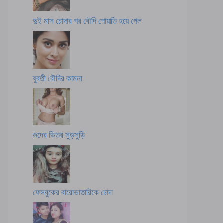
দুই মাস চোদার পর বৌদি পোয়াতি হয়ে গেল
যুবতী বৌদির কামনা
গুদের ভিতর সুড়সুড়ি
ফেসবুকের বারোভাতারিকে চোদা