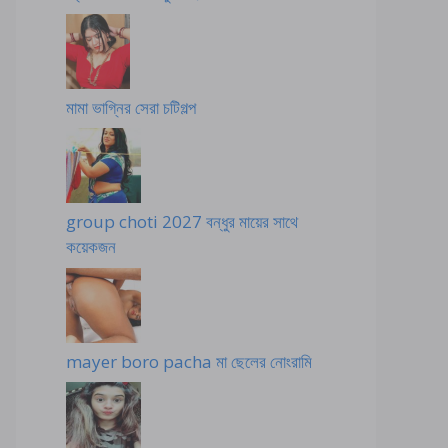
মামা ভাগ্নির সেরা চটিগল্প
group choti 2027 বন্ধুর মায়ের সাথে
কয়েকজন
mayer boro pacha মা ছেলের নোংরামি