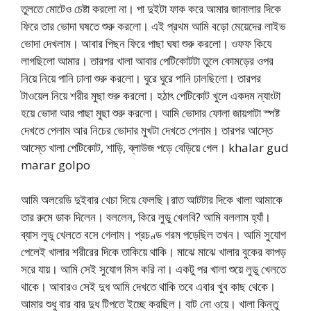
তুলতে মোটেও চেষ্টা করলো না। পা দুইটা ফাক করে আমার জানালার দিকে
ফিরে তার ভোদা ঘষতে শুরু করলো। এই প্রথম আমি বড়ো মেয়েদের লাইভ
ভোদা দেখলাম। আবার পিছন ফিরে পাছা ঘষা শুরু করলো। ওফফ কিযে
লাগছিলো আমার। তারপর খালা আবার পেটিকোটটা তুলে কোমড়ের ওপর
নিয়ে নিয়ে পানি ঢালা শুরু করলো। ঘুরে ঘুরে পানি ঢালছিলো। তারপর
টাওয়েল নিয়ে শরীর মুছা শুরু করলো। হঠাৎ পেটিকোট খুলে একদম ন্যাংটা
হয়ে ভোদা আর পাছা মুছা শুরু করলো। আমি ভোদার ফোলা জায়গাটা স্পষ্ট
দেখতে পেলাম আর নিচের ভোদার মুখটা দেখতে পেলাম। তারপর আস্তে
আস্তে খালা পেটিকোট, শাড়ি, ব্লাউজ পড়ে বেড়িয়ে গেল। khalar gud
marar golpo
আমি অলরেডি দুইবার খেচা দিয়ে ফেলছি।রাত আটটার দিকে খালা আমাকে
তার রুমে ডাক দিলেন। বললেন, কিরে লুডু খেলবি? আমি বললাম হ্যাঁ।
ব্যাস লুডু খেলতে বসে গেলাম। প্রচণ্ড গরম পড়েছিল তখন। আমি সুযোগ
পেলেই খালার শরীরের দিকে তাকিয়ে থাকি। মাঝে মাঝে খালার বুকের কাপড়
সরে যায়। আমি সেই সুযোগ মিস করি না। একটু পর খালা শুয়ে লুডু খেলতে
থাকে। আবারও সেই দুধ আমি দেখতে থাকি তবে এবার খুব কাছ থেকে।
আমার শুধু বার বার দুধ টিপতে ইচ্ছে করছিল। বাট নো ওয়ে। খালা কিন্তু