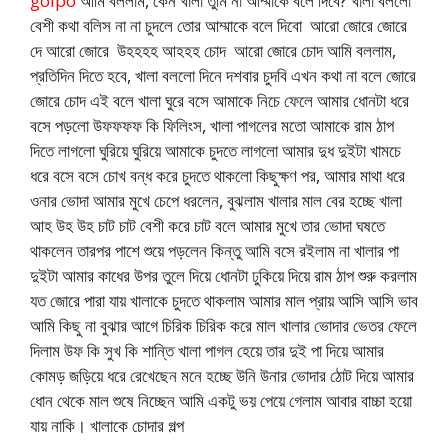
golpo
আমি বললাম, কেন খালা তুমি না আম্মাকে বলে দিবে? খালা বললো
বেশী কথা বলিস না না চুদলে তোর আম্মাকে বলে দিবো আরো জোরে জোরে
দে আরো জোরে উহহহহ আহহহ চোদ আরো জোরে চোদ আমি বললাম,
প্রতিদিন দিতে হবে, খালা বললো দিনে দশবার চুদবি এখন কথা না বলে জোরে
জোরে চোদ এই বলে খালা ঘুরে বসে আমাকে নিচে ফেলে আমার ধোনটা ধরে
বসে পড়লো উফফফফ কি ফিলিংস, খালা পাগলের মতো আমাকে রাম ঠাপ
দিতে লাগলো ঘুরিয়ে ঘুরিয়ে আমাকে চুদতে লাগলো আমার দুধ দুইটা খামচে
ধরে বসে বসে চোখ বন্ধ করে চুদতে থাকলো কিছুক্ষণ পর, আমার মাথা ধরে
ওনার ভোদা আমার মুখে চেপে ধরলেন, বুঝলাম খালার মাল বের হচ্ছে খালা
আহ উহ উহ চাট চাট বেশী করে চাট বলে আমার মুখে তার ভোদা ঘষতে
থাকলেন তারপর পাশে শুয়ে পড়লেন কিন্তু আমি বসে রইলাম না খালার পা
দুইটা আমার কাধের উপর তুলে দিয়ে ধোনটা ঢুকিয়ে দিয়ে রাম ঠাপ শুরু করলাম
যত জোরে পারা যায় খালাকে চুদতে থাকলাম আমার মাল প্রায় আসি আসি ভাব
আমি কিছু না বুঝার আগে চিরিক চিরিক করে মাল খালার ভোদার ভেতর ফেলে
দিলাম উফ কি সুখ কি শান্তি খালা পাগল হেয়ে তার দুই পা দিয়ে আমার
কোমড় জড়িয়ে ধরে রেখেছেন মনে হচ্ছে উনি উনার ভোদার ঠোট দিয়ে আমার
ধোন থেকে মাল শুষে নিচ্ছেন আমি একটু ভয় পেয়ে গেলাম আবার বাচ্চা হয়ো
যায় নাকি। খালাকে চোদার গল্প