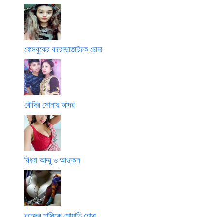
ফেসবুকের বারোভাতারিকে চোদা
বৌদির সোনায় আদর
বিধবা আম্মু ও আংকেল
কাজের মাসিকে পোয়াতি চোদা