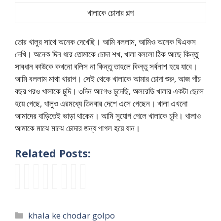
খালাকে চোদার গল্প
তোর খালুর সাথে অনেক দেখেছি। আমি বললাম, আমিও অনেক থিএকস
দেখি। অনেক দিন ধরে তোমাকে চোদা শখ, খালা বললো ঠিক আছে কিন্তু
সাবধান কাউকে কখনো বলিস না কিন্তু তাহলে কিন্তু সর্বনাশ হয়ে যাবে।
আমি বললাম মাথা খারাপ। সেই থেকে খালাকে আমার চোদা শুরু, আজ পাঁচ
বছর পরও খালাকে চুদি। ৩দিন আগেও চুদেছি, অলরেডি খালার একটা ছেলে
হয়ে গেছে, খালুও এরমধ্যে তিনবার দেশে এসে গেছেন। খালা এখনো
আমাদের বাড়িতেই ভাড়া থাকেন। আমি সুযোগ পেলে খালাকে চুদি। খালাও
আমাকে মাঝে মাঝে চোদার জন্য পাগল হয়ে যান।
Related Posts:
এ
সু
খা
খা
b
K
খা
k
ক
স্মি
লা
ন
a
h
লা
h
বা
আ
র
কি
n
a
র
a
র
মা
দু
খা
g
l
গু
l
Categories
khala ke chodar golpo
শা
র
ধ
লা
l
a
দে
a