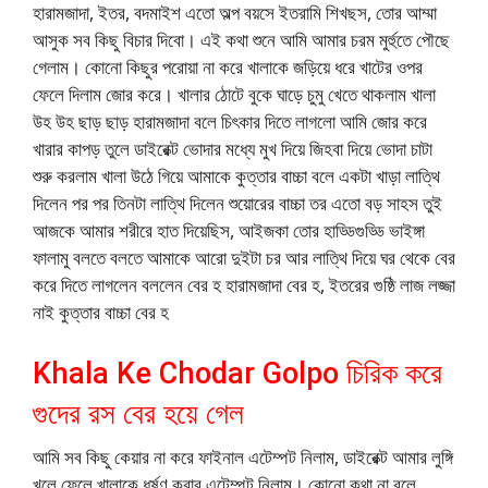
হারামজাদা, ইতর, বদমাইশ এতো অল্প বয়সে ইতরামি শিখছস, তোর আম্মা
আসুক সব কিছু বিচার দিবো। এই কথা শুনে আমি আমার চরম মুর্হুতে পৌছে
গেলাম। কোনো কিছুর পরোয়া না করে খালাকে জড়িয়ে ধরে খাটের ওপর
ফেলে দিলাম জোর করে। খালার ঠোটে বুকে ঘাড়ে চুমু খেতে থাকলাম খালা
উহ উহ ছাড় ছাড় হারামজাদা বলে চিৎকার দিতে লাগলো আমি জোর করে
খারার কাপড় তুলে ডাইরেক্ট ভোদার মধ্যে মুখ দিয়ে জিহবা দিয়ে ভোদা চাটা
শুরু করলাম খালা উঠে গিয়ে আমাকে কুত্তার বাচ্চা বলে একটা খাড়া লাত্থি
দিলেন পর পর তিনটা লাত্থি দিলেন শুয়োরের বাচ্চা তর এতো বড় সাহস তুই
আজকে আমার শরীরে হাত দিয়েছিস, আইজকা তোর হাড্ডিগুড্ডি ভাইঙ্গা
ফালামু বলতে বলতে আমাকে আরো দুইটা চর আর লাত্থি দিয়ে ঘর থেকে বের
করে দিতে লাগলেন বললেন বের হ হারামজাদা বের হ, ইতরের গুষ্ঠি লাজ লজ্জা
নাই কুত্তার বাচ্চা বের হ
Khala Ke Chodar Golpo চিরিক করে
গুদের রস বের হয়ে গেল
আমি সব কিছু কেয়ার না করে ফাইনাল এটেম্পট নিলাম, ডাইরেক্ট আমার লুঙ্গি
খুলে ফেলে খালাকে ধর্ষণ করার এটেম্পট নিলাম। কোনো কথা না বলে