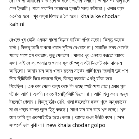
ছোট খালা আমাদের বাড়ি চলে আসলো, পাশের ফ্লাটে। ৩ মাস পর খালু চলে
গেল ইতালি। খালা সারাদিন আমাদের ফ্লাটে সময় কাটাতো। খালার বয়স
২৩/২৪ হবে। খুব লম্বা ফিগার ৫’৫” হবে। khala ke chodar
kahini
দেখতে খুব সেক্সি একদম বাংলা ফিল্মের নায়িকা পপির মতো। কিন্তু অনেক
ফর্সা। কিন্তু আমি কখনো খারাপ দৃষ্টিতে দেখতাম না। সারাদিন সময় পেলেই
খালার সাথে গল্প করতাম, লুডু খেলতাম। খালাও খুব এনজয় করতো আমার
সঙ্গ। যাই হোক, আমার ও খালার ফ্লাটে শুধু একটা টয়লেট কাম বাথরুম
আছিলো। আমার রুম আর খালার রুমের মাঝের পার্টিশনের দরজাটা দুই পাশ
দিয়ে ছিটিকিনি দিয়ে লাগানো ছিল, কিন্তু দরজাটা একটু ফাঁকা হয়ে
গিয়েছিল। এক রুম থেকে অন্য রুমে কি হচ্ছে স্পষ্ট দেখা যেত।এবার মূল
ঘটনায় আসি। একদিন রাতে ইলেক্ট্রিসিটি ছিলো না। আমি হিসু করার জন্য
টয়লেটে গেলাম। কিন্তু হঠাৎ দেখি, খালা টয়লেটের দরজা খুলে অন্ধকারের
মধ্যে পাছার কাপড় তুলে হিসু করছে। সাথে ফস ফস করে শব্দ হচ্ছে। শব্দ
শুনে আমি খুব একসাইটেড হয়ে গেলাম। আমার তখন উঠতি বয়স। সেক্স
সম্পর্কে ভাল বুঝি না। new khala chodar golpo