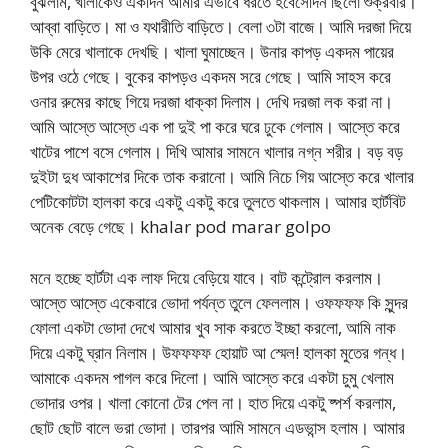
বুঝলাম, খালাকেও একদিন আমার এভাবে ধরতে হবেসেদিন ছিলো শুক্রবার।
আব্বা বাড়িতে। মা ও যথারীতি বাড়িতে। বেলা ৩টা বাজে। আমি দরজা দিয়ে
উকি মেরে খালাকে দেখছি। খালা ঘুমাচ্ছেন। উনার কাপড় একদম পায়ের
উপর ওঠে গেছে। বুকের কাপড়ও একদম সরে গেছে। আমি সাহস করে
ওনার রুমের কাছে গিয়ে দরজা ধাক্কা দিলাম। দেখি দরজা লক করা না।
আমি আস্তে আস্তে এক পা দুই পা করে ঘরে ঢুকে গেলাম। আস্তে করে
খাটের পাশে বসে গেলাম। দিখি আমার সামনে খালার নগ্ন শরীর। বড় বড়
দুইটা দুধ আকাশের দিকে তাক করানো। আমি নিচে গিয় আস্তে করে খালার
পেটিকোটটা হালকা করে একটু একটু করে তুলতে থাকলাম। আমার হার্টবিট
অনেক বেড়ে গেছে। khalar pod marar golpo
মনে হচ্ছে হার্টটা এক লাফ দিয়ে বেড়িয়ে যাবে। বাট কন্ট্রোল করলাম।
আস্তে আস্তে একেবারে ভোদা পর্যন্ত তুলে ফেললাম। ওফফফফ কি সুন্দর
ফোলা একটা ভোদা দেখে আমার খুব সাক করতে ইচ্ছা করলো, আমি নাক
দিয়ে একটু ঘ্রান নিলাম। উফফফফ হোয়াট আ স্মেল! হালকা মুতের গন্ধ।
আমাকে একদম পাগল করে দিলো। আমি আস্তে করে একটা চুমু খেলাম
ভোদার ওপর। খালা কোনো টের পেল না। হাত দিয়ে একটু ষ্পর্শ করলাম,
ছোট ছোট বালে ভরা ভোদা। তারপর আমি সামনে এডভান্স হলাম। আমার