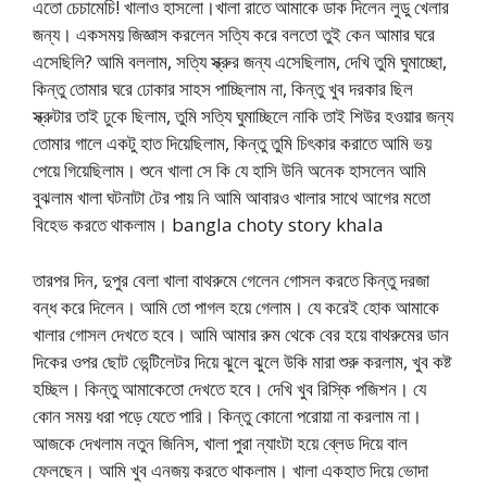
এতো চেচামেচি! খালাও হাসলো।খালা রাতে আমাকে ডাক দিলেন লুডু খেলার
জন্য। একসময় জিজ্ঞাস করলেন সত্যি করে বলতো তুই কেন আমার ঘরে
এসেছিলি? আমি বললাম, সত্যি স্ক্রুর জন্য এসেছিলাম, দেখি তুমি ঘুমাচ্ছো,
কিন্তু তোমার ঘরে ঢোকার সাহস পাচ্ছিলাম না, কিন্তু খুব দরকার ছিল
স্ক্রুটার তাই ঢুকে ছিলাম, তুমি সত্যি ঘুমাচ্ছিলে নাকি তাই শিউর হওয়ার জন্য
তোমার গালে একটু হাত দিয়েছিলাম, কিন্তু তুমি চিৎকার করাতে আমি ভয়
পেয়ে গিয়েছিলাম। শুনে খালা সে কি যে হাসি উনি অনেক হাসলেন আমি
বুঝলাম খালা ঘটনাটা টের পায় নি আমি আবারও খালার সাথে আগের মতো
বিহেভ করতে থাকলাম। bangla choty story khala
তারপর দিন, দুপুর বেলা খালা বাথরুমে গেলেন গোসল করতে কিন্তু দরজা
বন্ধ করে দিলেন। আমি তো পাগল হয়ে গেলাম। যে করেই হোক আমাকে
খালার গোসল দেখতে হবে। আমি আমার রুম থেকে বের হয়ে বাথরুমের ডান
দিকের ওপর ছোট ভেন্টিলেটর দিয়ে ঝুলে ঝুলে উকি মারা শুরু করলাম, খুব কষ্ট
হচ্ছিল। কিন্তু আমাকেতো দেখতে হবে। দেখি খুব রিস্কি পজিশন। যে
কোন সময় ধরা পড়ে যেতে পারি। কিন্তু কোনো পরোয়া না করলাম না।
আজকে দেখলাম নতুন জিনিস, খালা পুরা ন্যাংটা হয়ে ব্লেড দিয়ে বাল
ফেলছেন। আমি খুব এনজয় করতে থাকলাম। খালা একহাত দিয়ে ভোদা