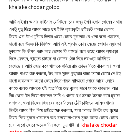
khalake chodar golpo
আমি এইবার আমার ফাইনাল ডেস্টিনেশনের জন্য তৈরি হলাম ধোনের মাথায়
একটু থুতু দিয়ে আমার সাড়ে ছয় ইঞ্চি ল্যাওড়াটা ডাইরেক্ট খালার ভোদার
ভিতর এক ঠাপে ঢুকিয়ে দিলাম এতো জোরে ঢুকালাম যে খালা বসো পড়লেন,
মাগো বলে উফফ কি ফিলিংস আমি এই প্রথম কোন মেয়ের ভোদায় ল্যাওড়া
ঢুকালাম কি ভীষণ গরম আর ভোদার কি কামড়! মনে হচ্ছে আমার ল্যাওড়া
গিলে ফেলবে, ছাড়তে চাইছে না ভোদার ঠোট দিয়ে ল্যাওড়া আটকিয়ে
রেখেছে। আমি জোর করে খালাকে শুয়িয়ে রাম চোদন দিতে থাকলাম। খালা
আরাম পাওয়া শুরু করলো, উহ আহ সুমন কুত্তার বাচ্চা আরো জোরে দে উহ
মাগো হারামজাদা আরো জোরে দিতে পারস না!আরো জোরে আরো জোরে
বলতে বলেত আমাকে দুই হাত দিয়ে তার বুকের সাথে ঘষতে থাকলেন আর
নিচ থেকে ঠাপ দিতে থাকলেন আমি ও খালার দুধ উমমম উমমম করে চুষতে
লাগলাম, খালা নিজের জিব বের করে নিজের ঠোট চাটছেন আমিও খালার
জিবটা আমার জিব দিয়ে চাটতে শুরু করলাম, খালা আমার জিবটা তার মুখের
ভিতর নিয়ে চুষতে থাকলেন আর বলতে লাগলেন সুমন আরো জোরে জোরে
চোদ আরো জোরে অনেক দিন হলো চুদা খাই না
khalake chodar