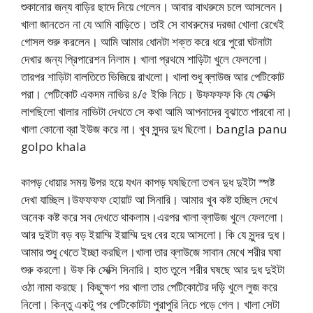
শুকানোর জন্য বাড়ির ছাদে নিয়ে গেলেন। আবার বাথরুমে চলে আসলেন।
খালা জানতেন না যে আমি বাড়িতে। তাই সে বাথরুমের দরজা খোলা রেখেই
গোসল শুরু করলেন। আমি আমার ধোনটা শক্ত করে ধরে পুরো ঘটনাটা
দেখার জন্য প্রিপারেশন নিলাম। খালা প্রথমে শাড়িটা খুলে ফেললো।
তারপর শাড়িটা বালতিতে ভিজিয়ে রাখলো। খালা শুধু ব্লাউজ আর পেটিকোট
পরা। পেটিকোট একদম নাভির ৪/৫ ইঞ্চি নিচে। উফফফফ কি যে সেক্সি
লাগছিলো খালার নাভিটা দেখতে সে কথা আমি আপনাদের বুঝাতে পারবো না।
খালা কোনো ব্রা ইউজ করে না। খুব সুন্দর দুধ ছিলো। bangla panu
golpo khala
কাপড় ধোয়ার সময় উপর হয়ে যখন কাপড় ঘষছিলো তখন দুধ দুইটা স্পষ্ট
দেখা যাচ্ছিল।উফফফফ হোয়াট আ সিনারি। আমার খুব কষ্ট হচ্ছিল দেখে
অনেক কষ্ট করে সব দেখতে থাকলাম।এরপর খালা ব্লাউজ খুলে ফেললো।
আর দুইটা বড় বড় ইয়াম্মি ইয়াম্মি দুধ বের হয়ে আসলো। কি যে সুন্দর দুধ।
আমার শুধু খেতে ইচ্ছা করছিল।খালা তার ব্লাউজে সাবান মেখে শরীর ঘষা
শুরু করলো। উফ কি সেক্সি সিনারি। হাত তুলে শরীর ঘষছে আর দুধ দুইটা
ওঠা নামা করছে। কিছুক্ষণ পর খালা তার পেটিকোটের দড়ি খুলে লুজ করে
নিলো। কিন্তু একটু পর পেটিকোটটা পুরাপুরি নিচে পড়ে গেল। খালা সেটা