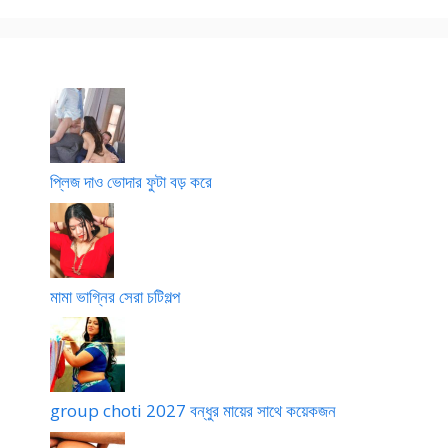
d
r
o
o
চো
u
N
দা
d
e
h
w
g
o
l
p
প্লিজ দাও ভোদার ফুটা বড় করে
o
মামা ভাগ্নির সেরা চটিগল্প
group choti 2027 বন্ধুর মায়ের সাথে কয়েকজন