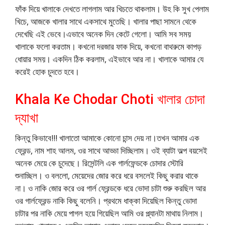
ফাঁক দিয়ে খালাকে দেখতে লাগলাম আর খিচতে থাকলাম। উহ কি সুখ পেলাম
খিচে, আজকে খালার সাথে একসাথে মুতেছি। খালার পাছা সামনে থেকে
দেখেছি এই ভেবে।এভাবে অনেক দিন কেটে গেলো। আমি সব সময়
খালাকে ফলো করতাম। কখনো দরজার ফাক দিয়ে, কখনো বাথরুমে কাপড়
ধোয়ার সময়। একদিন ঠিক করলাম, এইভাবে আর না। খালাকে আমার যে
করেই হোক চুদতে হবে।
Khala Ke Chodar Choti খালার চোদা
দ্যাখা
কিন্তু কিভাবে!!! খালাতো আমাকে কোনো চান্স দেয় না।তখন আমার এক
ফ্রেন্ড, নাম শাহ আলম, ওর সাথে আড্ডা দিচ্ছিলাম। ওই ব্যাটা অল্প বয়সেই
অনেক মেয়ে কে চুদেছে। রিসেন্টলি এক গার্লফেন্ডকে চোদার স্টোরি
শুনাচ্ছিল। ও বললো, মেয়েদের জোর করে ধরে বসলেই কিছু করার থাকে
না। ও নাকি জোর করে ওর গার্ল ফ্রেন্ডকে ধরে ভোদা চাটা শুরু করছিল আর
ওর গার্লফ্রেন্ড নাকি কিছু বলেনি। প্রথমে ধাক্কা দিয়েছিল কিন্তু ভোদা
চাটার পর নাকি মেয়ে পাগল হয়ে গিয়েছিল আমি ওর প্ল্যানটা মাথায় নিলাম।