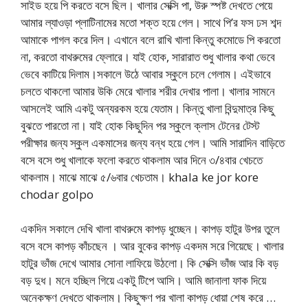
সাইড হয়ে পি করতে বসে ছিল। খালার সেক্সি পা, উরু স্পষ্ট দেখতে পেয়ে
আমার ল্যাওড়া প্লাটিনামের মতো শক্ত হয়ে গেল। সাথে পি’র ফস ঢস শব্দ
আমাকে পাগল করে দিল। এখানে বলে রাখি খালা কিন্তু কমোডে পি করতো
না, করতো বাথরুমের ফ্লোরে। যাই হোক, সারারাত শুধু খালার কথা ভেবে
ভেবে কাটিয়ে দিলাম।সকালে উঠে আবার স্কুলে চলে গেলাম। এইভাবে
চলতে থাকলো আমার উকি মেরে খালার শরীর দেখার পালা। খালার সামনে
আসলেই আমি একটু অন্যরকম হয়ে যেতাম। কিন্তু খালা বিন্দুমাত্র কিছু
বুঝতে পারতো না। যাই হোক কিছুদিন পর স্কুলে ক্লাস টেনের টেস্ট
পরীক্ষার জন্য স্কুল একমাসের জন্য বন্ধ হয়ে গেল। আমি সারাদিন বাড়িতে
বসে বসে শুধু খালাকে ফলো করতে থাকলাম আর দিনে ৩/৪বার খেচতে
থাকলাম। মাঝে মাঝে ৫/৬বার খেচতাম। khala ke jor kore
chodar golpo
একদিন সকালে দেখি খালা বাথরুমে কাপড় ধুচ্ছেন। কাপড় হাটুর উপর তুলে
বসে বসে কাপড় কাঁচছেন । আর বুকের কাপড় একদম সরে গিয়েছে। খালার
হাটুর ভাঁজ দেখে আমার সোনা লাফিয়ে উঠলো। কি সেক্সি ভাঁজ আর কি বড়
বড় দুধ। মনে হচ্ছিল গিয়ে একটু টিপে আসি। আমি জানালা ফাক দিয়ে
অনেকক্ষণ দেখতে থাকলাম। কিছুক্ষণ পর খালা কাপড় ধোয়া শেষ করে …