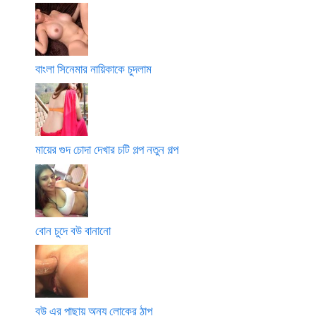
বাংলা সিনেমার নায়িকাকে চুদলাম
মায়ের গুদ চোদা দেখার চটি গল্প নতুন গল্প
বোন চুদে বউ বানানো
বউ এর পাছায় অন্য লোকের ঠাপ