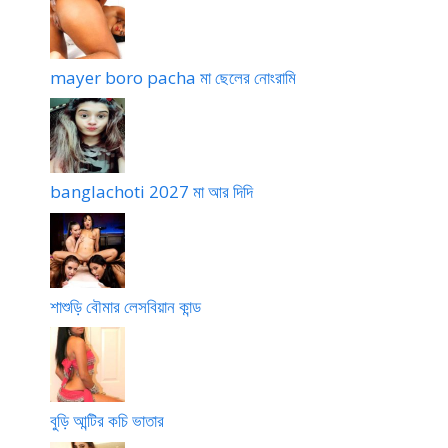
mayer boro pacha মা ছেলের নোংরামি
banglachoti 2027 মা আর দিদি
শাশুড়ি বৌমার লেসবিয়ান কান্ড
বুড়ি আন্টির কচি ভাতার