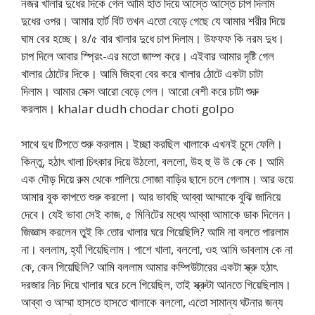
নজর খালার দুধের দিকে গেল আমি হাত দিয়ে আস্তে আস্তে চাপ দিলাম
দুধের ওপর। আমার হার্ট বিট তখন এতো বেড়ে গেছে যে আমার শরীর দিয়ে
ঘাম বের হচ্ছে। ৪/৫ বার খালার দুধে চাপ দিলাম। উফফফ কি নরম দুধ।
চাপ দিলে আবার স্প্রিং-এর মতো জাম্প করে। এইবার আমার দৃষ্টি গেল
খালার ঠোটের দিকে। আমি জিহবা বের করে খালার ঠোটে একটা চাটা
দিলাম। আমার সেক্স আরো বেড়ে গেল। আরো বেশী করে চাটা শুরু
করলাম। khalar dudh chodar choti golpo
সাথে দুধ টিপতে শুরু করলাম। ইচ্ছা করছিল খালাকে এখনই চুদে ফেলি।
কিন্তু, হঠাৎ খালা চিৎকার দিয়ে উঠলো, বললো, উহ হু উ উ কে কে। আমি
এক দৌড় দিয়ে রুম থেকে পালিয়ে সোজা বাড়ির ছাদে চলে গেলাম। আর ভয়ে
আমার বুক কাপতে শুরু করলো। আর ভাবছি আব্বা আম্মাকে বুঝি জানিয়ে
দেবে। যেই ভাবা সেই কাজ, ৫ মিনিটের মধ্যে আব্বা আমাকে ডাক দিলেন।
জিজ্ঞাস করলেন তুই কি তোর খালার ঘরে গিয়েছিলি? আমি না বলতে পারলাম
না। বললাম, হ্যাঁ গিয়েছিলাম। পাশে খালা, বললো, ওহ আমি ভাবলাম কে না
কে, কেন গিয়েছিলি? আমি বললাম আমার কম্পিউটারের একটা স্ক্রু হঠাৎ
দরজার নিচ দিয়ে খালার ঘরে চলে গিয়েছিল, তাই স্ক্রুটা আনতে গিয়েছিলাম।
আব্বা ও আম্মা হাসতে হাসতে খালাকে বললো, এতো সামান্য ঘটনার জন্য