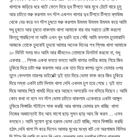
খালাকে জড়িয়ে ধরে খাটে ফেলে দিয়ে দুধ টিপতে আর মুখে ঠোটে ঘারে চুমু
আর চাটতে শুরু করলাম নন স্টপ একশন খালার দুধ টিপতে টিপতে ব্লাউজ
থেকে বের করে নন স্টপ চুষতে শুরু করলাম উমমম উমমম উমমম করে আমি
শুধু চুষতে আর চুষতে থাকলাম খালা আমাকে বার বার সরাতে চেষ্টা করলো
কিন্তু পারছিলো না আমি এখন খুব হরনি হয়ে গেছি আমি বললাম চুতমারানি
আজকে তোকে চুদবোই চুদবো আমার অনেক দিনের শখ প্লিজ খালা আমাকে
১০ মিনিট সময় দাও আমি আর জীবনেও তোমাকে ডিসটার্ব করবো না, শুধু
একবার … প্লিজ একবা বলতে বলতে আমি খালার নাভীর কাছে গিয়ে জিব
ঢুকিয়ে দিয়ে চাটা শুরু করলাম আর এক হাত দিয়ে কাপড় তুলে ভোদার ওপর
তুলে ফেললাম তারপর ডাইরেক্ট দুই হাত দিয়ে ভোদা ফাক করে জিব ঢুকিয়ে
দিয়ে লম্বা একটা চাটা দিলাম খালা দেখি একদম চুপ হয়ে গেছে। দুই হাত
দিয়ে আমার পিঠে খামচি দিয়ে ধরে আছেন অলরেডি নখ বসিয়ে দিছেন। আমি
কোন কথা না বলে নন স্টপ ভোদা চাটতে থাকলাম একেবারে একটা আঙ্গুল
ঢুকিয়ে ফিঙ্গারিং স্টাইলে সাক করছি আর খালার ভোদার রস খাচ্ছি খালা
নিজের অজান্তেই উহ আহ মাগো ছাড় সুমন ছাড় আহ কি করস … এসব
বলছেন। আমি সুযোগ বুঝে হরদম ভোদা চেটে যাচ্ছি, সাথে ফিঙ্গারিং করছি
হঠাৎ দেখি খালা পি করে দিলেন আমার মুখের মধ্যে বাট নো অরগাজম বিলিভ
মি ইটস পি আমি হা করে পি খেয়ে ফেললাম আর ননস্টপ চাটতে থাকলাম