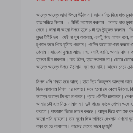
আস্তে আস্তে জামা উপরে উঠালাম। জামার নিচ দিয়ে হাত ঢুকা
হাত সরিয়ে নিলাম। ১ মিনিট অপেক্ষা করলাম। আবার হাত ঢুকা
গেসে। জামা টা আরো উপরে তুলে ১ টা দুধ উন্মুক্ত করলাম
সুন্দর টাইট দুধ। যেই না মুখ বারালাম, একটু জিভ লাগাব ব
চুপচাপ রুমে গিয়ে ঘুমিয়ে পরলাম। পরদিন রাতে অপেক্ষা করতে থ
গেলাম। সাদেকা ঘুমিয়ে আছে। ও, বলাই হয়নি, আমার বাসার ক
হালকা টিপ মারলাম। নরে উঠল, হাত সরালাম না। জোরে জোরে
আস্তে আস্তে উপরে উঠালাম, ব্রা পরে নাই। কাজের মেয়ে চোদা
নিপল গুলি শক্ত হয়ে আছে। হাত দিয়ে কিচ্ছুক্ষন আলতো ভাব
জিভ লাগালাম নিপল এর মাথায়। মনে হলো সে কেপে উঠলো, কিন্
আস্তে আস্তে টিপ্তে লাগলাম। প্রায় ৫মিনিট চালালাম। দেখল
আমার ১টা হাত নিচে নামালাম। দুই পায়ের ফাকে গোপন অঙ্গে 
করলো। পায়জামা ভিজে চপচপ করছে। আঙ্গুল দিয়ে ঘসা শুরু ক
আরো পানি ছারলো। তার মুখের দিক তাকিয়ে দেখলাম এখনো ঘু
বাড়া তা তে লাগালাম। কাজের মেয়ের সাথে চুদাচুদি