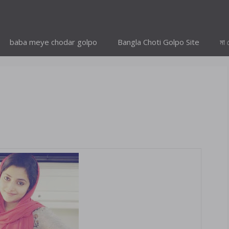
baba meye chodar golpo
Bangla Choti Golpo Site
মা 