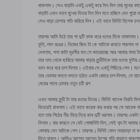
থাকলাম। সেও বাড়াটা একটু একটু করে টান দিল তার মুখের 
বাড়াটা এমন ভাবে মুখের ভিতর টান দিল মনে হচ্ছিল যেন পুরো
সেও বাড়া চোশার গতি বারিয়ে দিল। এই ভাবে মিনিট বিশেক চল
তারপর আমি উঠে তার পা দুটি ফাক করে গুদের দিকে তাকালাম। 
ফুটা, লাল রঙের। নিজের জিভ টা কে আটকে রাখতে পারলাম না
দেখলাম, গলা কাটা মুরগীর মত সে কাতরাচ্ছে আর আমার মাথা ট
তার হাত থেকে ছারিয়ে আমার বাড়ার মুন্ডীটাকে তার গুদের ফুট
ভাল করে ধরে চাপ দিলাম। এইবার সে একটু পিছিয়ে গেল। মনে হ
তার ভোদায় ঘসতে ঘসতে হঠাত একটা জোরে চাপ দিলাম, সে যাতে
মেয়ের সাথে চোদার নতুন চটি গল্প
এখন আমার মুন্ডী টা তার গুদের ভিতর। মিনিট খানেক বিরতি দিল
ভিতরেই রাখলাম। এই ভাবে কয়েক বার করার পর সে আরেক বা
হাত তার পিঠের নীচ দিয়ে নিয়ে কাধ দুটি ধরলাম। তারপর একটা 
নিলাম। যার কারনে সে যেই গোঙ্গানিটা দিল, সেই শব্দ টা আমার 
কোথায় যেন আটকে গেল। তারপর ১ মিনিট কোন নারাচাড়া না ক
দিতে থাকল। আমিও আস্তে আস্তে ঠাপের গতি বাড়াতে থাকলাম