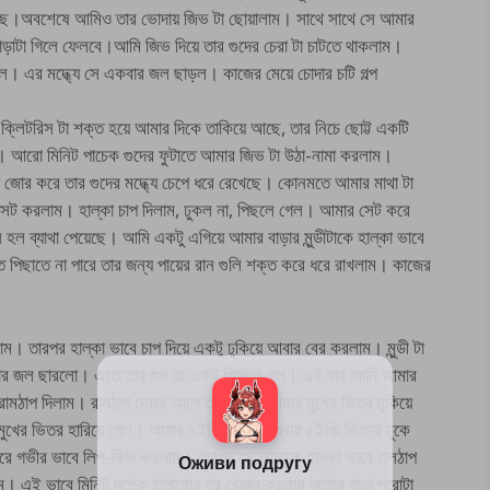
কাছে।অবশেষে আমিও তার ভোদায় জিভ টা ছোয়ালাম। সাথে সাথে সে আমার
 বাড়াটা গিলে ফেলবে।আমি জিভ দিয়ে তার গুদের চেরা টা চাটতে থাকলাম।
ল। এর মদ্ধ্যে সে একবার জল ছাড়ল। কাজের মেয়ে চোদার চটি গল্প
ক্লিটরিস টা শক্ত হয়ে আমার দিকে তাকিয়ে আছে, তার নিচে ছোট্ট একটি
। আরো মিনিট পাচেক গুদের ফুটাতে আমার জিভ টা উঠা-নামা করলাম।
া জোর করে তার গুদের মদ্ধ্যে চেপে ধরে রেখেছে। কোনমতে আমার মাথা টা
ায় সেট করলাম। হাল্কা চাপ দিলাম, ঢুকল না, পিছলে গেল। আমার সেট করে
ল ব্যাথা পেয়েছে। আমি একটু এগিয়ে আমার বাড়ার মুন্ডীটাকে হাল্কা ভাবে
 পিছাতে না পারে তার জন্য পায়ের রান গুলি শক্ত করে ধরে রাখলাম। কাজের
াম। তারপর হাল্কা ভাবে চাপ দিয়ে একটু ঢুকিয়ে আবার বের করলাম। মুন্ডী টা
র জল ছারলো। এতে তার গুদ তা একটু পিচ্ছিল হল। এই বার আমি আমার
রামঠাপ দিলাম। রামঠাপ দেয়ার আগে তার মুখ টা আমার মুখের ভিতর ঢুকিয়ে
মুখের ভিতর হারিয়ে গেল। আমার ৯ইঞ্চি বাড়াটার প্রায় ৫ইঞ্চি ভিতরে ঢুকে
রে গভীর ভাবে লিপ-কিস করলাম। তারপর সে আমাকে হাল্কা ভাবে তলঠাপ
। এই ভাবে মিনিট দশেক ঠাপানোর পর খেয়াল করলাম আমার বাড়া পুরোটা