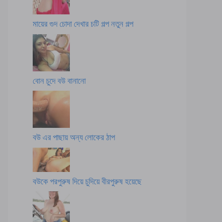
মায়ের গুদ চোদা দেখার চটি গল্প নতুন গল্প
বোন চুদে বউ বানানো
বউ এর পাছায় অন্য লোকের ঠাপ
বউকে পরপুরুষ দিয়ে চুদিয়ে বীরপুরুষ হয়েছে