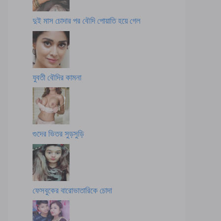
দুই মাস চোদার পর বৌদি পোয়াতি হয়ে গেল
যুবতী বৌদির কামনা
গুদের ভিতর সুড়সুড়ি
ফেসবুকের বারোভাতারিকে চোদা