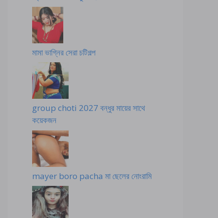
মামা ভাগ্নির সেরা চটিগল্প
group choti 2027 বন্ধুর মায়ের সাথে
কয়েকজন
mayer boro pacha মা ছেলের নোংরামি