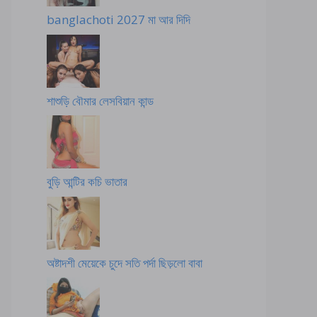
banglachoti 2027 মা আর দিদি
শাশুড়ি বৌমার লেসবিয়ান কান্ড
বুড়ি আন্টির কচি ভাতার
অষ্টাদশী মেয়েকে চুদে সতি পর্দা ছিড়লো বাবা