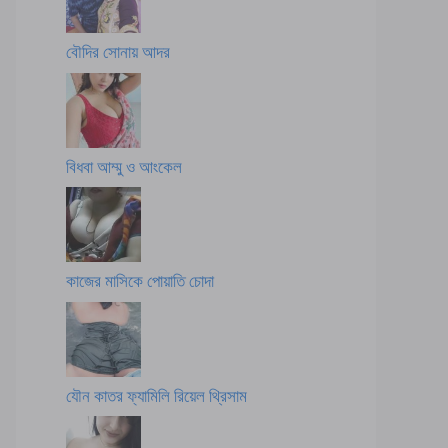
বৌদির সোনায় আদর
বিধবা আম্মু ও আংকেল
কাজের মাসিকে পোয়াতি চোদা
যৌন কাতর ফ্যামিলি রিয়েল থ্রিসাম