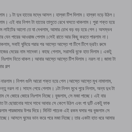
লাম। ১ টা দুধ হাতের মদ্ধে আসল। হাল্কা টিপ দিলাম। হাল্কা নড়ে উঠল।
লাম। এই বার নিপল টা হাতের তালুতে রেখে ঘসতে থাকলাম। পুরা শক্ত হয়ে
। ডিম লাইটের আলো তে যা দেখলাম, আমার চোখ বড় বড় হয়ে গেল। অসম্ভব
লে, কার যেন পায়ের আওয়াজ পেলাম।সেই রাতে আর কিছু করতে পারলাম না।
াকলাম, সবাই ঘুমিয়ে পরার পর আস্তে আস্তে পা টিপে টিপে ড্রইং রুমে
াজের মেয়ের নাম সাদেকা। কাছে গেলাম, সরাসরি বুকে হাত দিলাম। একটু
 নিঃশাস নিতে থাকল। আবার আস্তে আস্তে টিপ দিলাম। নরল না। জামা টা
র গল্প
ে নারলাম। নিপল গুলি আরো শক্ত হয়ে গেল।আস্তে আস্তে মুখ নামালাম,
তু নরল না। সাহস পেয়ে গেলাম। ১টা নিপল মুখে পুরে নিলাম, অন্য দুধ টা
াম সে জোরে জোরে নিঃশাস নিচ্ছে। বুজলাম, সে মজা পাচ্ছে। এই বার
হাত টা ছোয়ানোর সাথে সাথে আবার সে কেপে উঠল এবং পা দুটি একটু ফাক
রলাম পায়জামার উপর দিয়ে। মিনিট পাচেক এই রকম ঘসার পর বুজলাম সে
মাচ্ছে। আসলে ঘুমের ভান করে পরে মজা নিচ্ছে। তার একটা হাত ধরে আমার