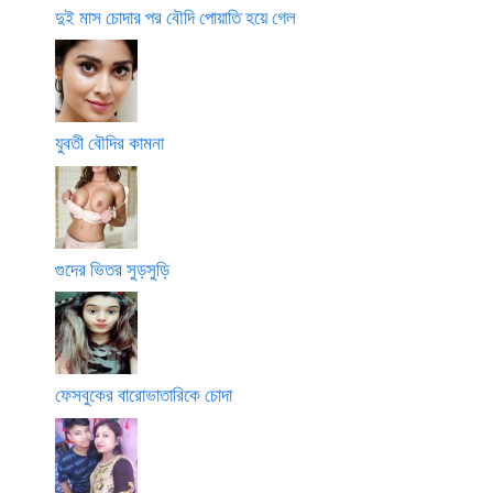
দুই মাস চোদার পর বৌদি পোয়াতি হয়ে গেল
যুবতী বৌদির কামনা
গুদের ভিতর সুড়সুড়ি
ফেসবুকের বারোভাতারিকে চোদা