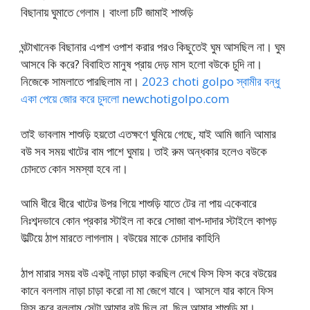
বিছানায় ঘুমাতে গেলাম। বাংলা চটি জামাই শাশুড়ি
ঘন্টাখানেক বিছানার এপাশ ওপাশ করার পরও কিছুতেই ঘুম আসছিল না। ঘুম
আসবে কি করে? বিবাহিত মানুষ প্রায় দেড় মাস হলো বউকে চুদি না।
নিজেকে সামলাতে পারছিলাম না।
2023 choti golpo স্বামীর বন্ধু
একা পেয়ে জোর করে চুদলো newchotigolpo.com
তাই ভাবলাম শাশুড়ি হয়তো এতক্ষণে ঘুমিয়ে গেছে, যাই আমি জানি আমার
বউ সব সময় খাটের বাম পাশে ঘুমায়। তাই রুম অন্ধকার হলেও বউকে
চোদতে কোন সমস্যা হবে না।
আমি ধীরে ধীরে খাটের উপর গিয়ে শাশুড়ি যাতে টের না পায় একেবারে
নিঃশব্দভাবে কোন প্রকার স্টাইল না করে সোজা বাপ-দাদার স্টাইলে কাপড়
উল্টিয়ে ঠাপ মারতে লাগলাম। বউয়ের মাকে চোদার কাহিনি
ঠাপ মারার সময় বউ একটু নাড়া চাড়া করছিল দেখে ফিস ফিস করে বউয়ের
কানে বললাম নাড়া চাড়া করো না মা জেগে যাবে। আসলে যার কানে ফিস
ফিস করে বললাম সেটা আমার বউ ছিল না, ছিল আমার শাশুড়ি মা।