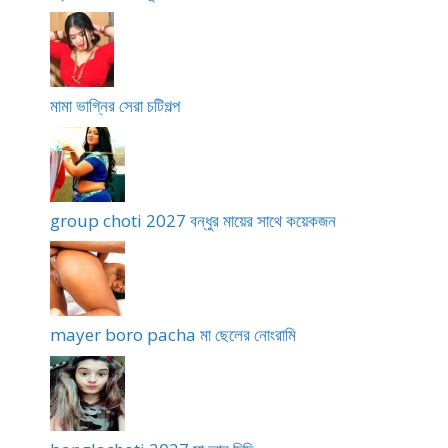
গ
ল্প
মামা ভাগ্নির সেরা চটিগল্প
group choti 2027 বন্ধুর মায়ের সাথে কয়েকজন
mayer boro pacha মা ছেলের নোংরামি