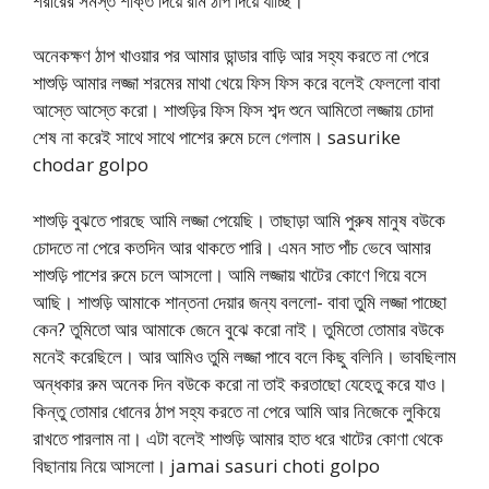
শরীরের সমস্ত শক্তি দিয়ে রাম ঠাপ দিয়ে যাচ্ছি।
অনেকক্ষণ ঠাপ খাওয়ার পর আমার ডান্ডার বাড়ি আর সহ্য করতে না পেরে
শাশুড়ি আমার লজ্জা শরমের মাথা খেয়ে ফিস ফিস করে বলেই ফেললো বাবা
আস্তে আস্তে করো। শাশুড়ির ফিস ফিস শব্দ শুনে আমিতো লজ্জায় চোদা
শেষ না করেই সাথে সাথে পাশের রুমে চলে গেলাম। sasurike
chodar golpo
শাশুড়ি বুঝতে পারছে আমি লজ্জা পেয়েছি। তাছাড়া আমি পুরুষ মানুষ বউকে
চোদতে না পেরে কতদিন আর থাকতে পারি। এমন সাত পাঁচ ভেবে আমার
শাশুড়ি পাশের রুমে চলে আসলো। আমি লজ্জায় খাটের কোণে গিয়ে বসে
আছি। শাশুড়ি আমাকে শান্তনা দেয়ার জন্য বললো- বাবা তুমি লজ্জা পাচ্ছো
কেন? তুমিতো আর আমাকে জেনে বুঝে করো নাই। তুমিতো তোমার বউকে
মনেই করেছিলে। আর আমিও তুমি লজ্জা পাবে বলে কিছু বলিনি। ভাবছিলাম
অন্ধকার রুম অনেক দিন বউকে করো না তাই করতাছো যেহেতু করে যাও।
কিন্তু তোমার ধোনের ঠাপ সহ্য করতে না পেরে আমি আর নিজেকে লুকিয়ে
রাখতে পারলাম না। এটা বলেই শাশুড়ি আমার হাত ধরে খাটের কোণা থেকে
বিছানায় নিয়ে আসলো। jamai sasuri choti golpo