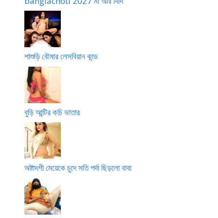
banglachoti 2027 মা আর দিদি
শাশুড়ি বৌমার লেসবিয়ান কান্ড
বুড়ি আন্টির কচি ভাতার
অষ্টাদশী মেয়েকে চুদে সতি পর্দা ছিড়লো বাবা