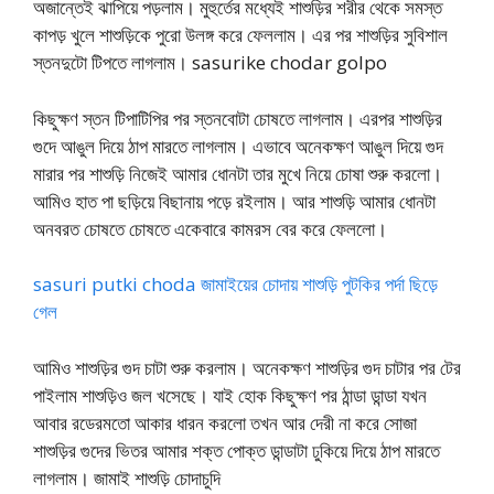
অজান্তেই ঝাপিয়ে পড়লাম। মুহুর্তের মধ্যেই শাশুড়ির শরীর থেকে সমস্ত
কাপড় খুলে শাশুড়িকে পুরো উলঙ্গ করে ফেললাম। এর পর শাশুড়ির সুবিশাল
স্তনদুটো টিপতে লাগলাম। sasurike chodar golpo
কিছুক্ষণ স্তন টিপাটিপির পর স্তনবোটা চোষতে লাগলাম। এরপর শাশুড়ির
গুদে আঙুল দিয়ে ঠাপ মারতে লাগলাম। এভাবে অনেকক্ষণ আঙুল দিয়ে গুদ
মারার পর শাশুড়ি নিজেই আমার ধোনটা তার মুখে নিয়ে চোষা শুরু করলো।
আমিও হাত পা ছড়িয়ে বিছানায় পড়ে রইলাম। আর শাশুড়ি আমার ধোনটা
অনবরত চোষতে চোষতে একেবারে কামরস বের করে ফেললো।
sasuri putki choda জামাইয়ের চোদায় শাশুড়ি পুটকির পর্দা ছিড়ে
গেল
আমিও শাশুড়ির গুদ চাটা শুরু করলাম। অনেকক্ষণ শাশুড়ির গুদ চাটার পর টের
পাইলাম শাশুড়িও জল খসেছে। যাই হোক কিছুক্ষণ পর ঠান্ডা ডান্ডা যখন
আবার রডেরমতো আকার ধারন করলো তখন আর দেরী না করে সোজা
শাশুড়ির গুদের ভিতর আমার শক্ত পোক্ত ডান্ডাটা ঢুকিয়ে দিয়ে ঠাপ মারতে
লাগলাম। জামাই শাশুড়ি চোদাচুদি