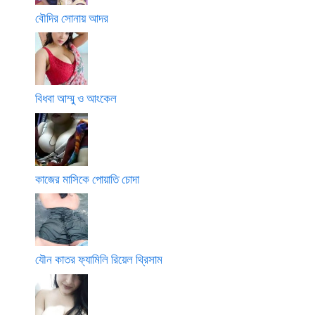
বৌদির সোনায় আদর
বিধবা আম্মু ও আংকেল
কাজের মাসিকে পোয়াতি চোদা
যৌন কাতর ফ্যামিলি রিয়েল থ্রিসাম