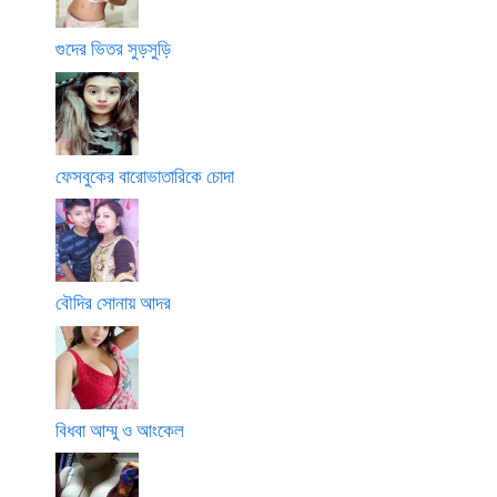
গুদের ভিতর সুড়সুড়ি
ফেসবুকের বারোভাতারিকে চোদা
বৌদির সোনায় আদর
বিধবা আম্মু ও আংকেল