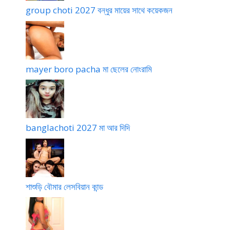
group choti 2027 বন্ধুর মায়ের সাথে কয়েকজন
mayer boro pacha মা ছেলের নোংরামি
banglachoti 2027 মা আর দিদি
শাশুড়ি বৌমার লেসবিয়ান কান্ড