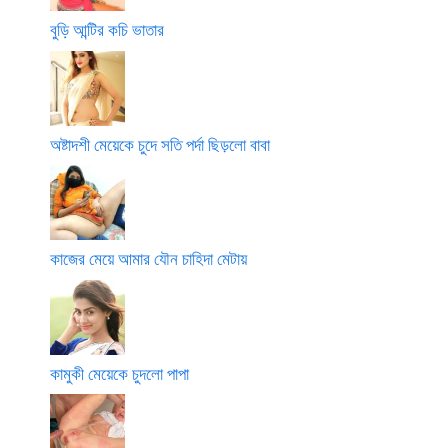
বুড়ি আন্টির কচি ভাতার
অষ্টাদশী মেয়েকে চুদে সতি পর্দা ছিড়লো বাবা
কাজের মেয়ে আমার যৌন চাহিদা মেটায়
কামুকী মেয়েকে চুদলো পাপা