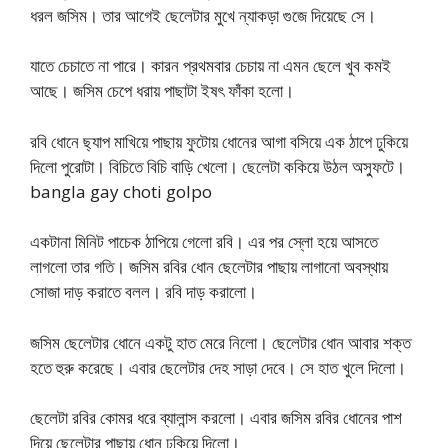
ধরল জসিম। তার আগেই ছেলেটার মুখে ন্যাকড়া গুজে দিয়েছে সে।
যাতে চেচাতে না পারে। কারন প্রথমবার চেচায় না এমন ছেলে খুব কমই
আছে। জসিম চেপে ধরায় পাছাটা ইষৎ ফাঁকা হলো।
রবি ধোনে ছ্যাপ মাখিয়ে পাছায় ফুটোয় ধোনের আগা বসিয়ে এক ঠাপে ঢুকিয়ে
দিলো পুরোটা। বিচিতে বিচি বাড়ি খেলো। ছেলেটা ককিয়ে উঠল অস্ফুটে।
bangla gay choti golpo
একটানা মিনিট পাচেক ঠাপিয়ে গেলো রবি। এর পর স্লো হয়ে আসতে
লাগলো তার গতি। জসিম রবির ধোন ছেলেটার পাছায় লাগানো অবস্থায়
সোজা দাড় করাতে বলল। রবি দাড় করালো।
জসিম ছেলেটার ধোনে একটু হাত মেরে নিলো। ছেলেটার ধোন আবার শক্ত
হতে হুরু করেছে। এবার ছেলেটার দেহ সাড়া দেবে। সে হাত খুলে দিলো।
ছেলেটা রবির কোমর ধরে ব্যালান্স করলো। এবার জসিম রবির ধোনের পাশ
দিয়ে ছেলেটার পাছায় ধোন ঢুকিয়ে দিলো।