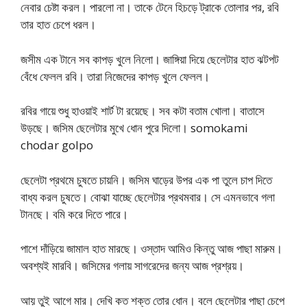
নেবার চেষ্টা করল। পারলো না। তাকে টেনে হিচড়ে ট্রাকে তোলার পর, রবি
তার হাত চেপে ধরল।
জসীম এক টানে সব কাপড় খুলে নিলো। জাঙ্গিয়া দিয়ে ছেলেটার হাত ঝটপট
বেঁধে ফেলল রবি। তারা নিজেদের কাপড় খুলে ফেলল।
রবির গায়ে শুধু হাওয়াই শার্ট টা রয়েছে। সব কটা বতাম খোলা। বাতাসে
উড়ছে। জসিম ছেলেটার মুখে ধোন পুরে দিলো। somokami
chodar golpo
ছেলেটা প্রথমে চুষতে চায়নি। জসিম ঘাড়ের উপর এক পা তুলে চাপ দিতে
বাধ্য করল চুষতে। বোঝা যাচ্ছে ছেলেটার প্রথমবার। সে এমনভাবে গলা
টানছে। বমি করে দিতে পারে।
পাশে দাঁড়িয়ে জামাল হাত মারছে। ওস্তাদ আমিও কিন্তু আজ পাছা মারুম।
অবশ্যই মারবি। জসিমের গলায় সাগরেদের জন্য আজ প্রশ্রয়।
আয় তুই আগে মার। দেখি কত শক্ত তোর ধোন। বলে ছেলেটার পাছা চেপে