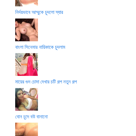
নির্দয়ভাবে আম্মুকে চুদলো স্যার
বাংলা সিনেমার নায়িকাকে চুদলাম
মায়ের গুদ চোদা দেখার চটি গল্প নতুন গল্প
বোন চুদে বউ বানানো