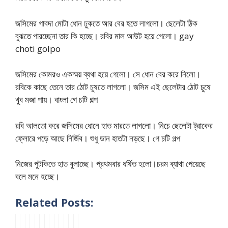
জসিমের গাবদা মোটা ধোন ঢুকতে আর বের হতে লাগলো। ছেলেটা ঠিক
বুঝতে পারচ্ছেনা তার কি হচ্ছে। রবির মাল আউট হয়ে গেলো। gay
choti golpo
জসিমের কোমরও একস্ময় ব্যথা হয়ে গেলো। সে ধোন বের করে নিলো।
রবিকে কাছে তেনে তার ঠোট চুষতে লাগলো। জসিম এই ছেলেটার ঠোট চুষে
খুব মজা পায়। বাংলা গে চটি গল্প
রবি আলতো করে জসিমের ধোনে হাত মারতে লাগলো। নিচে ছেলেটা ট্রাকের
ফ্লোরে পড়ে আছে নির্জিব। শুধু ডান হাতটা নড়ছে। গে চটি গল্প
নিজের পুটকিতে হাত বুলাচ্ছে। প্রথমবার ধর্ষিত হলো।চরম ব্যাথা পেয়েছে
বলে মনে হচ্ছে।
Related Posts:
বাং
b
পা
মা
b
গে
k