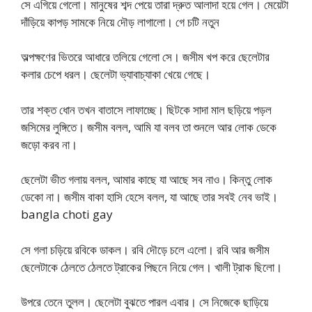
সে এগিয়ে গেলো। মানুষের শব্দ পেয়ে তারা দ্রুত আলাদা হয়ে গেল। মেয়েটা
দাঁড়িয়ে কাপড় সামকে নিয়ে দৌড় লাগালো। গে চটি নতুন
অল্পক্ষণের ভিতরে আধারে তলিয়ে গেলো সে। জসীম খপ করে ছেলেটার
কলার চেপে ধরল। ছেলেটা ভ্যাবাচ্যাকা খেয়ে গেছে।
তার শক্ত ধোন তখন বাতাসে লাফাচ্ছে। ছিটকে সাদা মাল ছড়িয়ে পড়ল
জসিমের লুঙ্গিতে। জসীম বলল, আমি যা বলব তা শুনলে আর লোক ডেকে
জড়ো করব না।
ছেলেটা ভীত গলায় বলল, আমার কাছে যা আছে সব নাও। কিন্তু লোক
ডেকো না। জসীম বাকা হাসি হেসে বলল, যা আছে তার সবই নেব ভাই।
bangla choti gay
সে গলা চড়িয়ে রবিকে ডাকল। রবি দৌড়ে চলে এলো। রবি আর জসীম
ছেলেটাকে ঠেলতে ঠেলতে ট্রাকের পিছনে নিয়ে গেল। খালী ট্রাক ছিলো।
উপরে তেনে তুলল। ছেলেটা বুঝতে পারল এবার। সে নিজেকে ছাড়িয়ে