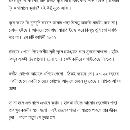
রবির মুখ থেকে সেই মাল জসীম মুখে নিয়ে কোৎ করে গিলে ফেলে। ওস্তাদ
ট্রাক থামালে ক্যান? যাই ইট্টু মুতে আসি।
মুতে আসে কি চুদাচুদি করবা? আমার পাছা কিন্তু আজকি মারতি দেবো না।
ফোড়া হইছে। আমারো তো পাছা মারতি ইচ্ছে করে কিন্তু তুমি তো মারতি
দাও না। গে চটি কাহিনী ২০২২
রাস্তার ওপাশে গিয়ে জসীম লুঙ্গী তুলে চ্যাঞ্চ্যান করে মুততে লাগলো। হঠাৎ
কিছুর একটা শব্দ পেলো। চেনা শব্দ। কেউ কাউরে লাগাইতেছে নিশ্চিত।
জসীম ঝোপের আড়ালে এগিয়ে গেলো। ঠিকই ধরেছে সে। ২০-২২ বছরের
একটা ছেলে একটা মেয়েরে ঝোপের আড়ালে ফেলে চুদতেছে। নিশ্চিত অবৈধ
চোদা।
তা না হলে এত রাতে এখানে ক্যান। হালকা চাঁদের আলোয় ছেলেটার পাছা
তার খুব কমনীয় মনে হলো। এই ছেলের পাছা না মারতে পারলে তার জীবন
বৃথা। বাংলা নতুন গে চুদার গল্প