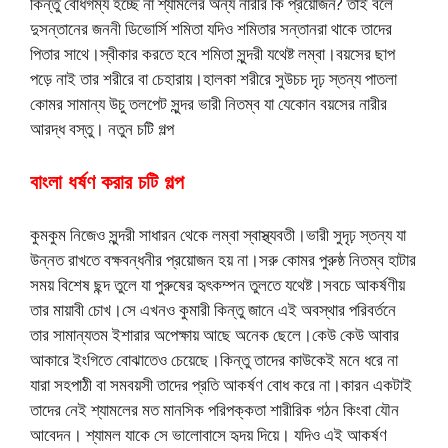
কিন্তু বোধগম্য হচ্ছে না শ্যামলের অন্য নারীর কি প্রয়োজন? তাই বলে
দুসন্তানের জননী ডিভোর্সি শমিতা যদিও শমিতার সন্তানরা থাকে তাদের
পিতার সাথে।স্বীকার করতে হবে শমিতা সুন্দরী যথেষ্ট লম্বা।বয়সের ছাপ
পড়ে নাই তার শরীরে বা চেহারায়।হালকা শরীরে সুউচচ দৃঢ় স্তন্য পাতলা
কোমর সামান্য উচু তলপেট সুন্দর ভারী নিতম্ব যা যেকোন বয়সের নারীর
আরদ্ধ বস্তু। নতুন চটি গল্প
বাংলা ধর্ষণ করার চটি গল্প
কুমকুম নিজেও সুন্দরী সাধারন থেকে লম্বা স্বাস্থ্যবতী।ভারী সুদৃঢ় স্তন্য যা
উন্নত রাখতে বক্ষবন্ধনীর প্রয়োজন হয় না।সরু কোমর পুরুষ্ঠ নিতম্ব হাটার
সময় বিশেষ ছন্দ তুলে যা পুরুষের হৃৎকম্পন তুলতে যথেষ্ট।সবচে আকর্ষণীয়
তার মায়াবী চোখ।সে এখনও কুমারী কিন্তু জানে এই অবস্থার পরিবর্তনে
তার সামান্যতম ইশারার অপেক্ষায় আছে অনেক ছেলে।কেউ কেউ আবার
আকারে ইংগিতে বোঝাতেও চেয়েছে।কিন্তু তাদের কাউকেই মনে ধরে না
যারা সহপাঠী বা সমবয়সী তাদের প্রতি আকর্ষণ বোধ করে না।কারন একটাই
তাদের নেই শ্যামলের মত মানসিক পরিপক্কতা শারীরিক গঠন কিংবা যৌন
আবেদন। শ্যামল যাকে সে ভালোবাসে হৃদয় দিয়ে। যদিও এই আকর্ষণ