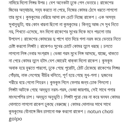
নামিয়ে দিলো লিঙ্গর উপর। বেশ অনেকটা ঢুকে গেল ভেতরে। রাকেশের
জিবের অত্যাচার, সহ্য করতে না পেরে, নিজের কোমর ঠেসে ধরতে লাগলো
তার মুখে। কুমকুমের বেরিয়ে আসা রস চেটে নিচ্ছে রাকেশ। এক অসহ্য
সুখানুভুতি, যার কোন ধারনা ছিলো না কুমকুমের। কিন্তু আজ সে সুখ নিতে
নয়, শিখতে এসেছে, মন দিলো রাকেশের সুখের দিকে মনে পড়লো তার
উপদেশ। রাকেশের কোমরের দু পাশে হাত দিয়ে গলা নরম করে ভেতরে নিতে
চেষ্টা করলো লিঙ্গটা। রাকেশও সুখের চোটে কোমর তুলে ধরছে। চলতে
লাগলো লিঙ্গ নেবার সংগ্রাম। ভেজা গরম মুখে লিঙ্গ আসছে, যাচ্ছে, থাকতে
না পেরে কোমর তুলে হটাৎ বেশ জোরেই ধাক্কা দিলো রাকেশ। কুমকুম
অবাক হয়ে বুঝতে পারলো, ঢুকে গেছে পুরোটা, ঠোট ঠেকেছে রাকেশের লিঙ্গর
গোঁড়ায়, নাক লেগেছে বীচির থলিতে, পূর্ণ হয়ে গেছে মুখ-গলা। দুজনের
শরীরে বয়ে গেলো শিহরন। কুমকুম গিলে ফেলার জন্য ঢোক গিললো।
লিঙ্গটা আটকে গেছে অদ্ভুত নরম-গরম, ভেজা জায়গায়, সেই সাথে গলার
মাংসপেশির চাপ। অদ্ভুত অনুভুতি। লিঙ্গটা পুরো বের না করে ঘনঘন কোমর
দোলাতে লাগলো রাকেশ ঢুকছে বেরুচ্ছে। কোমর দোলানর সাথে সাথে
কুমকুমের যৌনাঙ্গে জিব চালানো শুরু করলো রাকেশ। notun choti
golpo