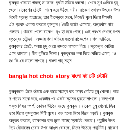
কুমকুম থাকতে পারছে না আজ, বুকটা উচিয়ে ধরলো। শেষে মুখ এগিয়ে চুমু
খেলো রাকেশের ঠোটে। গরম হয়ে উঠছে শরীর, রাকেশ তখনও টপসের উপর
দিয়েই স্তন্য হাতাচ্ছে, তার ইতস্থতা দেখে, নিজেই খুলে দিলো টপসটা।
এই প্রথম একাজ করলো কুমকুম। তৈরি হয়েই এসেছে, অন্তর্বাস নাই
ভেতরে। থমকে গেলো রাকেশ, মুখ হা হয়ে গেছে। এই প্রথম দেখছে নগ্ন
স্তন্যের সৌন্দর্য। লজ্জায় গলা জড়িয়ে ধরলো রাকেশের। গলা ছাড়িয়ে,
কুমকুমের ঠোটে, গলায় চুমু খেয়ে নামতে লাগলো নিচে। স্তন্যের বোটায়
এসে থামলো। জিব বুলিয়ে দিলো। কুমকুমের গলা দিয়ে বেরিয়ে এলো, “ও-
হঃ! কি-যে ভালো লাগছে। বাংলা পানু নতুন
bangla hot choti story বাংলা হট চটি স্টোরি
কুমকুমকে ঠেলে শুইয়ে এক হাতে স্তন্য ধরে অন্য বোটায় চুমু খেলো। তার
দু পায়ের মাঝে শুয়ে, একটার পর একটা স্তন্য চুষতে লাগলো। তলপেটে
শক্ত লিঙ্গর স্পর্শ, কোমর উচিয়ে ধরছে কুমকুম। রাকেশ চুমু খেলো, জিব
ভরে দিলো কুমকুমের মিষ্টি মুখে। শুরু হলো জিবে জিবে লড়াই। কুমকুম
অনুভব করলো, রাকেশের হাত ঢুকে যাচ্ছে স্কার্টের ভেতর। প্যান্টির উপর
দিয়ে যৌনাঙ্গের চেরার উপর আঙুল ঘোষছে, ভিজে উঠেছে প্যান্টিটা। রাকেশ