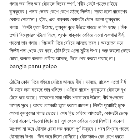
গলায় ভরা লিঙ্গ আর যৌনাঙ্গে জিবের স্পর্শ, শরীর ফেটে পড়তে চাইছে
কুমকুমের। গলার ভেতর কেপে কেপে উঠছে লিঙ্গটা। দ্রুত হলো রাকেশের
কোমর দোলানো। হটাৎ, এক ধাক্কায় কোমরটা ঠেসে ধরলো কুমকুমের
গলায়। লিঙ্গটা ফুলে উঠেছে, কুমকুম বুঝে উঠতে পারছে না কি হচ্ছে। ঠিক
তখনি বিস্ফোরণ ঘটলো লিঙ্গে, প্রথম ধাক্কায় বেরিয়ে এলো একগাদা বীর্য,
পড়লো তার গলায়। পিচকারী দিয়ে বেরিয়ে আসছে তরল। অবচেতন মনে
লিঙ্গটা গলা থেকে বের করে, ঠোট নিয়ে এলো মুন্ডির উপর। শুরু করলো জোরে
চোষা, ঝলকে ঝলকে বেরিয়ে আসছে, গিলে শেষ করতে পারছে না।
bangla panu golpo
ঠোটের কোনা দিয়ে গড়িয়ে বেরিয়ে আসছে বীর্য। ভাবছে, রাকেশ এতো বীর্য
কি ভাবে জমা করেছে তার থলিতে। এদিকে রাকেশ কুমকুমের যৌনাঙ্গে মুখ
ঠেসে ধরে আছে। রাকেশের সারা শরীর শক্ত হয়ে উঠলো, বীর্য স্খলনের
অসহ্য সুখে। আবার কোমরটা তুলে ধরলো রাকেশ। লিঙ্গটা পুরোটাই ঢুকে
গেলো কুমকুমের গলার ভেতর। শেষ বিন্দু বেরিয়ে আসতেই, কোমরটা ছেড়ে
দিলো রাকেশ, পড়লো বিছানায়। মুখ থেকে বেরিয়ে এলো লিঙ্গটা। রাকেশ
অপেক্ষা না করে যৌনাঙ্গ চোষা শুরু করলো পূর্ণ উদ্যমে। গরম নিশ্বাস পড়ছে
যৌনাঙ্গের উপর। জিব ভরে দিলো যোনিতে। যৌনাঙ্গটাও যেন চেপে ধরতে