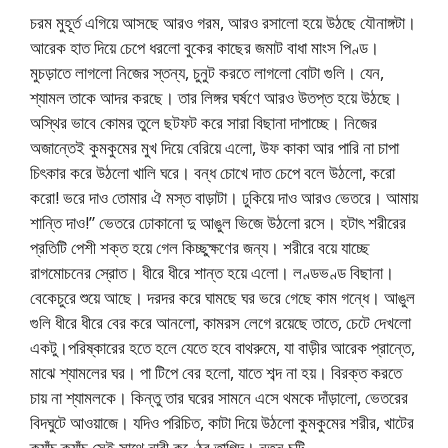
চরম মুহূর্ত এগিয়ে আসছে আরও গরম, আরও রসালো হয়ে উঠছে যৌনাঙ্গটা।
আরেক হাত দিয়ে চেপে ধরলো বুকের কাছের জমাট বাধা মাংস পিণ্ড।
মুচড়াতে লাগলো নিজের স্তন্য, চুনুট করতে লাগলো বোটা গুলি। যেন,
শ্যামল তাকে আদর করছে। তার লিঙ্গর ঘর্ষণে আরও উতপ্ত হয়ে উঠছে।
অস্থির ভাবে কোমর তুলে ছটফট করে সারা বিছানা দাপাচ্ছে। নিজের
অজান্তেই কুমকুমের মুখ দিয়ে বেরিয়ে এলো, উফ কাকা আর পারি না চাপা
চিৎকার করে উঠলো খালি ঘরে। বন্ধ চোখে দাত চেপে বলে উঠলো, করো
করো! ভরে দাও তোমার ঐ মস্ত বাড়াটা। ঢুকিয়ে দাও আরও ভেতরে। আমায়
শান্তি দাও!” ভেতরে ঢোকানো দু আঙুল ভিজে উঠলো রসে। হটাৎ শরীরের
প্রতিটি পেশী শক্ত হয়ে গেল কিচ্ছুক্ষণের জন্য। শরীরে বয়ে যাচ্ছে
রাগমোচনের স্রোত। ধীরে ধীরে শান্ত হয়ে এলো। লণ্ডভণ্ড বিছানা।
বেকেচুরে শুয়ে আছে। দরদর করে ঘামছে ঘর ভরে গেছে কাম গন্ধে। আঙুল
গুলি ধীরে ধীরে বের করে আনলো, কামরস লেগে রয়েছে তাতে, চেটে দেখলো
একটু।পরিষ্কারের হতে হলে যেতে হবে বাথরুমে, যা বাড়ীর আরেক প্রান্তে,
মাঝে শ্যামলের ঘর। পা টিপে বের হলো, যাতে শব্দ না হয়। বিরক্ত করতে
চায় না শ্যামলকে। কিন্তু তার ঘরের সামনে এসে থমকে দাঁড়ালো, ভেতরের
বিদঘুটে আওয়াজে। যদিও পরিচিত, কাটা দিয়ে উঠলো কুমকুমের শরীর, খাটের
ক্যাঁচ ক্যাঁচ সেই সাথে নারী কণ্ঠের তাগিদ। নতুন চটি