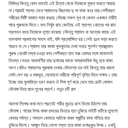
নিষিদ্ধ কিন্তু কোন ভাবেই এই চিন্তা থেকে নিজেকে মুক্ত করতে পারছে
না।প্রায়ই স্বপ্ন দেখে শ্যামলের বিছানায় দু পা ফাক করে তার পেশীবহুল
শরীরের মিষ্টি আঘাত সহ্য করছে।দিচ্ছে সকল সুখ যা কেবল একজন নারীই
পারে পুরুষকে দিতে। কত নির্ঘুম রাত কেটেছে এই স্বপ্নে।রাতের পর রাত
স্বমেহন করে নিজেকে তৃপ্ত করেছে।কিন্তু শ্যামল বা অন্যের কাছে এই
ভালবাসা প্রকাশের সাহস নাই, যদি প্রত্যাক্ষিত হয়।সেই দুঃখ সহ্য করতে
পারবে না সে।শ্যামল তার কাকা কুমকুমের দেখা সবচে সুদর্শন স্বাস্থ্যবান
পুরুষ।যথেষ্ট লম্বা চওড়া কাধ পেশীবহুল হাত সরু কোমর সঙ্গে মানানসই
নিতম্ব।সবচে আকর্ষণীয় তার দুপায়ের ফাকে অস্বাভাবিক উচু হয়ে থাকা
অংশ।যদিও শ্যামলের পুরুষাঙ্গ দেখার সৌভাগ্য হয় নাই কিন্তু তার ধারনা
সেটা বেশ বড় ও মজবুত, যেকোনো নারীকে পরিপূর্ণ তৃপ্তি দিতে সক্ষম। তার
ইচ্ছে তার কুমারিত্ব হরণ করবে ঐ লিঙ্গ পূর্ণ করে দেবে তার ছোট কোমল
যৌনাঙ্গ নিয়ে যাবে সুখের স্বর্গে। নতুন চটি গল্প
অদেখা লিঙ্গের কথা মনে পড়তেই শরীর মুচড়ে রসে ভিজে উঠলো তার
যৌনাঙ্গ। গায়ের উপর থাকা চাদরের ভিতরে হাত ঢুকিয়ে নাইটি গুটিয়ে তুললো
কোমর পর্যন্ত। সমতল কোমরে আটকে থাকা প্যান্টির ফাক গলিয়ে হাত
ঢুকিয়ে দিলো। আঙ্গুল নিয়ে গেলো শক্ত হয়ে থাকা ভগাঙ্কুর উপর। একটু