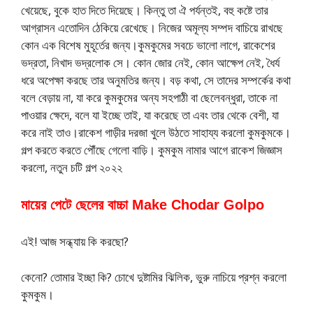
খেয়েছে, বুকে হাত দিতে দিয়েছে। কিন্তু তা ঐ পর্যন্তই, বহু কষ্টে তার
আগ্রাসন এতোদিন ঠেকিয়ে রেখেছে। নিজের অমূল্য সম্পদ বাচিয়ে রাখছে
কোন এক বিশেষ মুহূর্তের জন্য।কুমকুমের সবচে ভালো লাগে, রাকেশের
ভদ্রতা, নিখাদ ভদ্রলোক সে। কোন জোর নেই, কোন আক্ষেপ নেই, ধৈর্য
ধরে অপেক্ষা করছে তার অনুমতির জন্য। বড় কথা, সে তাদের সম্পর্কের কথা
বলে বেড়ায় না, যা করে কুমকুমের অন্য সহপাঠী বা ছেলেবন্ধুরা, তাকে না
পাওয়ার ক্ষেদে, বলে যা ইচ্ছে তাই, যা করেছে তা এবং তার থেকে বেশী, যা
করে নাই তাও।রাকেশ গাড়ীর দরজা খুলে উঠতে সাহায্য করলো কুমকুমকে।
গল্প করতে করতে পৌঁছে গেলো বাড়ি। কুমকুম নামার আগে রাকেশ জিজ্ঞাস
করলো, নতুন চটি গল্প ২০২২
মায়ের পেটে ছেলের বাচ্চা Make Chodar Golpo
এই! আজ সন্ধ্যায় কি করছো?
কেনো? তোমার ইচ্ছা কি? চোখে দুষ্টামির ঝিলিক, ভুরু নাচিয়ে প্রশ্ন করলো
কুমকুম।