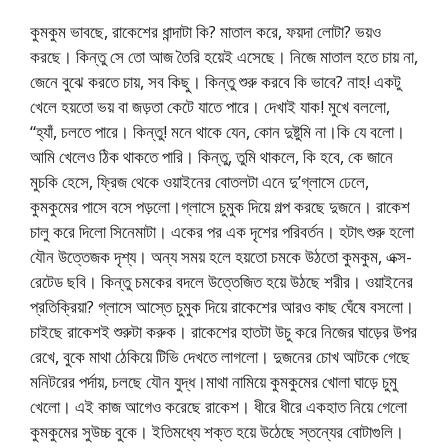
কুমকুম ভাবছে, রাকেশের ধান্দাটা কি? মাতাল করে, ফয়দা লোটা? ভয়ও
করছে। কিন্তু সে তো আজ তৈরি হয়েই এসেছে। নিজে মাতাল হতে চায় না,
জেনে বুঝে করতে চায়, সব কিছু। কিন্তু শুরু করবে কি ভাবে? নাহ! একটু
খেলে হয়তো ভয় বা জড়তা কেটে যাতে পারে। দেখাই যাক! মুখে বললো,
“হ্যাঁ, চলতে পারে। কিন্তু! মনে থাকে যেন, কোন দুষ্টুমি না।কি যে বলো।
আমি খেলেও ঠিক থাকতে পারি। কিন্তু, তুমি থাকলে, কি হবে, কে জানে
মুচকি হেসে, ফ্রিজ থেকে ওয়াইনের বোতলটা এনে দু’গ্লাসে ঢেলে,
কুমকুমের পাসে বসে পড়লো।গ্লাসে চুমুক দিয়ে গল্প করছে দুজনে। রাকেশ
চালু করে দিলো সিনেমাটা। একের পর এক দৃশের পরিবর্তন। হটাৎ শুরু হলো
যৌন উত্তেজক দৃশ্য। অন্য সময় হলে হয়তো চমকে উঠতো কুমকুম, এক্স-
রেটেড ছবি। কিন্তু চমকের বদলে উত্তেজিত হয়ে উঠছে শরীর। ওয়াইনের
প্রতিক্রিয়া? গ্লাসে আস্তে চুমুক দিয়ে রাকেশের আরও কাছ ঘেঁষে বসলো।
চাইছে রাকেশই শুরুটা করুক। রাকেশের হাতটা উচু করে নিজের ঘাড়ের উপর
রেখে, বুকে মাথা ঠেকিয়ে টিভি দেখতে লাগলো। দুজনের চোখ আটকে গেছে
মনিটরের পর্দায়, চলছে যৌন যুদ্ধ।মাথা নামিয়ে কুমকুমের খোলা ঘাড়ে চুমু
খেলো। এই কাজ আগেও করেছে রাকেশ। ধীরে ধীরে একহাত নিয়ে গেলো
কুমকুমের সুউচ্চ বুকে। ইতিমধ্যে শক্ত হয়ে উঠেছে স্তন্যের বোটাগুলি।