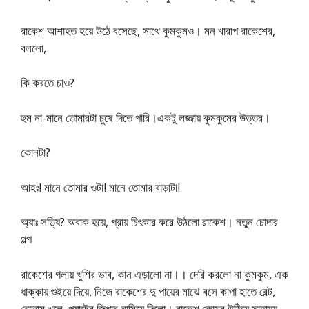
রাকেশ আশাহত হয়ে উঠে বসেছে, সাথে কুমকুমও। মন খারাপ রাকেশের,
বললো,
কি করতে চাও?
হুম না-মানে তোমারটা চুষে দিতে পারি।একটু লজ্জায় কুমকুমের উত্তর।
কোনটা?
আহঃ! মানে তোমার ওটা! মানে তোমার বাড়াটা!
অ্যাঃ সত্যি? অবাক হয়ে, প্রায় চিৎকার করে উঠলো রাকেশ। নতুন চোদার
গল্প
রাকেশের গলায় খুশির ভাব, কান এড়ালো না।। দেরি করলো না কুমকুম, এক
ধাক্কায় শুইয়ে দিয়ে, নিজে রাকেশের দু পায়ের মাঝে বসে কাপা হাতে বেল্ট,
বোতাম খুলে, প্যান্টের জিপার নামিয়ে দিলো। রাকেশ কোমর উঠিয়ে সাহায্য