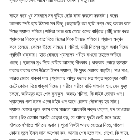
সাহস করে খুব সাবধানে নব ঘুরিয়ে ছোট্ট ফাক করলো দরজাটা। ঘরের
আলোয় স্পষ্ট হয়ে উঠলো সব কিছু।জড়াজড়ি রত দুটো নগ্ন দেহ অবয়ব বলে
দিচ্ছে শ্যামল শমিতা।শমিতা আজ রয়ে গেছে ওদের বাড়িতে।হাঁটু ভাজ করে
শ্যামলের নিতম্বে হাত দিয়ে নিজের দিকে টানছে শমিতা। শ্যামল মন্থন
করে চলেছে, কোমর উঠছে নামছে। শমিতা, ভারী নিতম্ব তুলে জবাব দিচ্ছে
প্রতিটি ধাক্কার। হাত ঘোষছে শ্যামলের শরীরে কখনো দুহাতে জড়িয়ে
ধরছে। দুজনের মুখ দিয়ে বেরিয়ে আসছে শীৎকার। ধাক্কার তোড়ে হুমহুাম
করতে করতে বলে উঠলো ইসস শ্যামল, কি সুন্দর তোমার বাড়াটা। দাও দাও,
আরও জোরে ধাক্কা দাও।শ্যামলও আঙ্গুর ফলের মত শক্ত স্তন্যের বোটা
চেটে কোমর দিয়ে ধাক্কা দিচ্ছে। শরীরে শরীরে বাড়ি খাওয়ার শব্দ, যেন যুদ্ধ
চলছে, অভিভূত হয়ে গেল কুমকুম।অহহঃ শমিতা, কি টাইট তোমার গুদ।
শ্যামলের গলা ইসস এতো টাইট গুদ আগে চোদার সৌভাগ্য হয় নাই।
শ্যামল কোমর তুলে ধপাস করে মারলো আরেকটা শক্ত ধাক্কা, থপ আওয়াজ
হলো।উহু তোমার যন্ত্রটা এত্তো বড়, যে আমার ফুটো ছোট মনে হচ্ছে
হাঁপাতে হাঁপাতে শমিতার জবাব। পুরো লিঙ্গটা আরও ভেতরে নিতে, পাতলা
কোমর তুলে ইসস জান অপেক্ষা কর, আমার শেষ হতে দাও, দেখো, কি ভাবে,