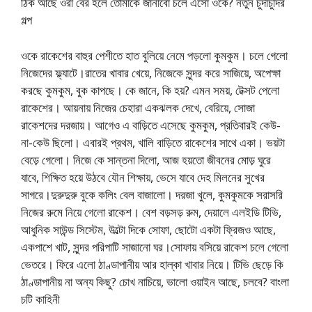
ঠিক আছে ওরা বের হলে তোমাকে জানাবো চলে এসো ওকে? নতুন চুদাচুদির
গল্প
ওকে রাকেশের বাহুর পেশীতে হাত বুলিয়ে নেমে পড়লো কুমকুম। চলে গেলো
নিজেদের ফ্ল্যাটে।রাতের খাবার খেয়ে, নিজেকে সুন্দর করে সাজিয়ে, অপেক্ষা
করছে কুমকুম, বুক কাপছে। কে জানে, কি হয়? এমন সময়, টেক্সট পেলো
রাকেশের। আয়নায় নিজের চেহারা একঝলক দেখে, বেরিয়ে, সোজা
রাকেশদের দরজায়। আগেও এ বাড়িতে এসেছে কুমকুম, প্রতিবারই কেউ-
না-কেউ ছিলো। এবারই প্রথম, খালি বাড়িতে রাকেশের সাথে একা। ভয়টা
বেড়ে গেলো। নিজে কে সান্তনা দিলো, আজ হয়তো জীবনের মোড় ঘুরে
যাবে, শিক্ষিত হয়ে উঠবে যৌন শিক্ষায়, ভেসে যাবে দেহ মিলনের সুখের
সাগরে।দুরুদুরু বুকে কলিং বেল বাজালো। দরজা খুলে, কুমকুমকে সরাসরি
নিজের রুমে নিয়ে গেলো রাকেশ। বেশ বড়সড় রুম, দেয়ালে এলইডি টিভি,
আধুনিক সাউন্ড সিস্টেম, উল্টো দিকে সোফা, ছোটো একটা ফ্রিজও আছে,
একপাশে খাট, সুন্দর পরিপাটি সাজানো ঘর।সোফায় বসিয়ে রাকেশ চলে গেলো
ভেতরে। ফিরে এলো ঠাণ্ডাপানীয় আর হাল্কা খাবার নিয়ে। টিভি ছেড়ে কি
ঠাণ্ডাপানীয় না অন্য কিছু? চোখ নাচিয়ে, ভালো ওয়াইন আছে, চলবে? বাংলা
চটি কাহিনী