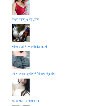
বিধবা আম্মু ও আংকেল
কাজের মাসিকে পোয়াতি চোদা
যৌন কাতর ফ্যামিলি রিয়েল থ্রিসাম
মাকে চোদে দোকানদার