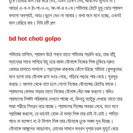
চুষে তোমার মাল বের করে দেই, এমন চোষণ দেব, জীবনেও ভুলবে না।
আহঃ! এ-খ-ন ঠা-পা-ও-ও, আ-মা-র হ-বে।শমিতার ঠোটে চুমু খেয়ে শ্যামল
বললো অবশ্যই, অহঃ।ভুলে যেও না আবার। কথা শুনে মনে হচ্ছে, এখনই
মাল বেরিয়ে যাব। নিউ চটি গল্প
bd hot choti golpo
শমিতার তাগিদে, শ্যামল উঠে শক্ত হাতে শমিতার গড়ালি ধরে, তার হাঁটু
স্তন্যের সাথে লাগিয়ে উচু হয়ে থাকা যৌনাঙ্গে নিজের লিঙ্গ ঢুকিয়ে দ্রুত
কোমর চালাতে লাগলো। প্রত্যেক ধাক্কায় কেঁপে উঠছে শমিতা।কুমকুমের
মনে হলো তার যৌনাঙ্গ রসে ভরে গেছে, গড়িয়ে পড়ছে পায় বেয়ে। সুরসুর
করছে। আপনা থেকে হাত চলে গেলো নিজের যৌনাঙ্গের ঠোটের ফাকে।
শ্যামলের কোমর নাড়ার তালে নিজের যৌনাঙ্গ খেঁচা শুরু করলো। যদিও
শ্যামলের লিঙ্গটা পরিষ্কার দেখতে পাচ্ছে না, কিন্তু যতটুকু দেখছে তাতে তার
সারা শরীরে শিহরন বয়ে যাচ্ছে। শ্যামলের লিঙ্গের অবয়ব দেখে, মনে মনে
প্রতিজ্ঞা করলো, যে ভাবেই হোক ঐ মস্ত লিঙ্গ তার চাই-ই-চাই। শান্তি
পাবে না যতক্ষণ না ঐ বিশাল লিঙ্গ তার যৌনাঙ্গে ঢুকে সঙ্গম সুখ দিচ্ছে।
যৌনাঙ্গে আঙ্গুলের আড়লোন, চোখের সামনে মন্থন দৃশ্য! চরম মুহূর্ত ধেয়ে