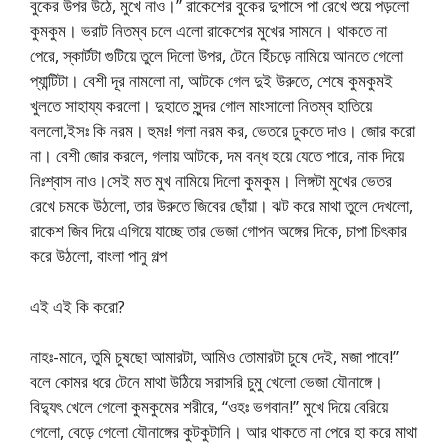
বুকের উপর উঠে, মুখে নাও।” রাকেশের বুকের দুপাসে পা রেখে শুয়ে পড়লো
কুমকুম। ভরাট নিতম্ব চলে এলো রাকেশের মুখের সামনে। থাকতে না
পেরে, স্কার্টটা গুটিয়ে তুলে দিলো উপর, টেনে হিঁচড়ে নামিয়ে আনতে গেলো
প্যান্টিটা। বেশী দূর নামলো না, আটকে গেল দুই উরুতে, শেষে কুমকুমই
খুলতে সাহায্য করলো। দুহাতে সুন্দর গোল মাংসালো নিতম্ব হাতিয়ে
বললো,ইসঃ কি নরম। হুমঃ! গলা নরম কর, ভেতরে ঢুকতে দাও। জোর করো
না। বেশী জোর করলে, গলায় আটকে, দম বন্ধ হয়ে যেতে পারে, নাক দিয়ে
নিঃশ্বাস নাও।সেই মত মুখ নামিয়ে দিলো কুমকুম। লিঙ্গটা মুখের ভেতর
রেখে চমকে উঠলো, তার উরুতে জিবের ছোঁয়া। ঝট করে মাথা তুলে দেখলো,
রাকেশ জিব দিয়ে এগিয়ে যাচ্ছে তার ভেজা গোপন অঙ্গের দিকে, চাপা চিৎকার
করে উঠলো, বাংলা পানু গল্প
এই এই কি করো?
নাহঃ-মানে, তুমি চুষছো আমারটা, আমিও তোমারটা চুষে দেই, মজা পাবে!”
বলে কোমর ধরে টেনে মাথা উঠিয়ে সরাসরি চুমু খেলো ভেজা যৌনাঙ্গে।
বিদ্যুৎ খেলে গেলো কুমকুমের শরীরে, “ওহঃ ভগবান!” মুখে দিয়ে বেরিয়ে
গেলো, বেড়ে গেলো যৌনাঙ্গের কুটকুটানি। আর থাকতে না পেরে হা করে মাথা