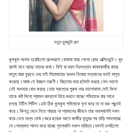
নতুন চুদাচুদি গল্প
কুমকুম অনাথ হয়েছিলো অল্পবয়সে।বাবামা মারা গেলো রোড এক্সিডেন্টে। খুব
অল্পই মনে আছে তাদের কথা। কিই বা বয়স নিঃসন্তান কাকাকাকীর কাছে
মানুষ যারা বুঝতে দেয় নাই পিতামাতার অভাব নিজের সন্তানের মতই মানুষ
করেছে।আজ সে উচ্ছল তরুণী। বিছানায় শুয়ে ছটফট করছে।মন ভালো
নেই অসহায় বোধ করছে।তার স্বপ্নের পুরুষ তার ভালোবাসা সেই কিনা
তাকে কষ্ট দিলো শ্যামল জানালো বিয়ে করতে যাচ্ছে শমিতাকে যার সাথে
চলছে ইটিস পিটিস।এটা ঠিক কুমকুম শমিতাকে ঘৃণা করে তা না বরং পছন্দই
করে। কিন্তু মেনে নিতে পারছে না শ্যামলের জীবনে তার অবস্থানটা দখল
করে নেবে অন্য কেউ।বছর ছয়েক আগে কাকীর মৃত্যুর পর বাড়ি সামলাচ্ছে
সে।সাধ্যমত পালন করে যাচ্ছে গৃহস্থালি সকল দায়িত্ব।ভালই চলছিলো