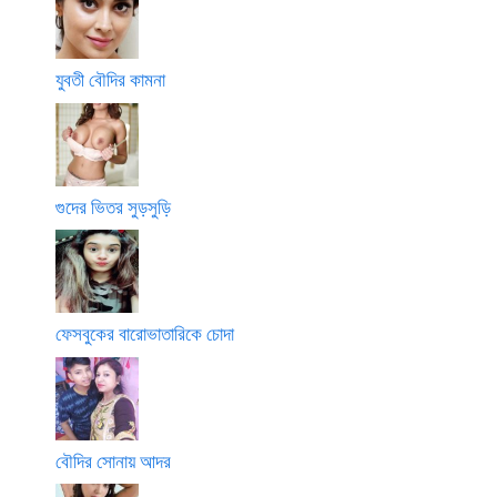
যুবতী বৌদির কামনা
গুদের ভিতর সুড়সুড়ি
ফেসবুকের বারোভাতারিকে চোদা
বৌদির সোনায় আদর