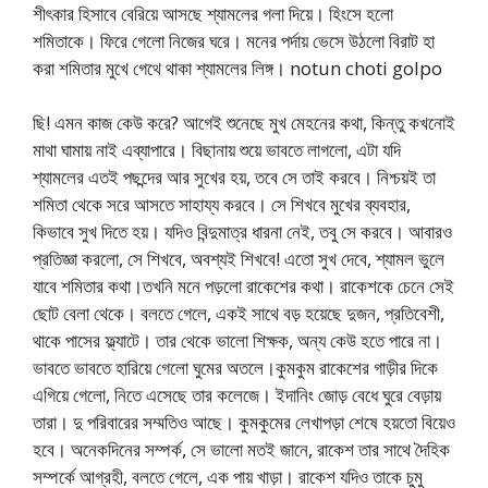
শীৎকার হিসাবে বেরিয়ে আসছে শ্যামলের গলা দিয়ে। হিংসে হলো
শমিতাকে। ফিরে গেলো নিজের ঘরে। মনের পর্দায় ভেসে উঠলো বিরাট হা
করা শমিতার মুখে গেথে থাকা শ্যামলের লিঙ্গ। notun choti golpo
ছি! এমন কাজ কেউ করে? আগেই শুনেছে মুখ মেহনের কথা, কিন্তু কখনোই
মাথা ঘামায় নাই এব্যাপারে। বিছানায় শুয়ে ভাবতে লাগলো, এটা যদি
শ্যামলের এতই পছন্দের আর সুখের হয়, তবে সে তাই করবে। নিশ্চয়ই তা
শমিতা থেকে সরে আসতে সাহায্য করবে। সে শিখবে মুখের ব্যবহার,
কিভাবে সুখ দিতে হয়। যদিও বিন্দুমাত্র ধারনা নেই, তবু সে করবে। আবারও
প্রতিজ্ঞা করলো, সে শিখবে, অবশ্যই শিখবে! এতো সুখ দেবে, শ্যামল ভুলে
যাবে শমিতার কথা।তখনি মনে পড়লো রাকেশের কথা। রাকেশকে চেনে সেই
ছোট বেলা থেকে। বলতে গেলে, একই সাথে বড় হয়েছে দুজন, প্রতিবেশী,
থাকে পাসের ফ্ল্যাটে। তার থেকে ভালো শিক্ষক, অন্য কেউ হতে পারে না।
ভাবতে ভাবতে হারিয়ে গেলো ঘুমের অতলে।কুমকুম রাকেশের গাড়ীর দিকে
এগিয়ে গেলো, নিতে এসেছে তার কলেজে। ইদানিং জোড় বেধে ঘুরে বেড়ায়
তারা। দু পরিবারের সম্মতিও আছে। কুমকুমের লেখাপড়া শেষে হয়তো বিয়েও
হবে। অনেকদিনের সম্পর্ক, সে ভালো মতই জানে, রাকেশ তার সাথে দৈহিক
সম্পর্কে আগ্রহী, বলতে গেলে, এক পায় খাড়া। রাকেশ যদিও তাকে চুমু