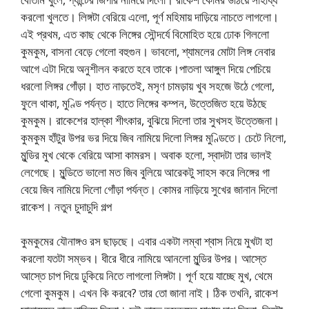
করলো খুলতে। লিঙ্গটা বেরিয়ে এলো, পূর্ণ মহিমায় দাড়িয়ে নাচতে লাগলো।
এই প্রথম, এত কাছ থেকে লিঙ্গের সৌন্দর্যে বিমোহিত হয়ে ঢোক গিললো
কুমকুম, বাসনা বেড়ে গেলো বহুগুন। ভাবলো, শ্যামলের মোটা লিঙ্গ নেবার
আগে এটা দিয়ে অনুশীলন করতে হবে তাকে।পাতলা আঙ্গুল দিয়ে পেচিয়ে
ধরলো লিঙ্গর গোঁড়া। হাত নাড়তেই, মসৃণ চামড়ায় খুব সহজে উঠে গেলো,
ফুলে থাকা, মুণ্ডি পর্যন্ত। হাতে লিঙ্গের কম্পন, উত্তেজিত হয়ে উঠছে
কুমকুম। রাকেশের হাল্কা শীৎকার, বুঝিয়ে দিলো তার সুখসহ উত্তেজনা।
কুমকুম হাঁটুর উপর ভর দিয়ে জিব নামিয়ে দিলো লিঙ্গর মুণ্ডিতে। চেটে নিলো,
মুন্ডির মুখ থেকে বেরিয়ে আসা কামরস। অবাক হলো, স্বাদটা তার ভালই
লেগেছে। মুন্ডিতে ভালো মত জিব বুলিয়ে আরেকটু সাহস করে লিঙ্গের গা
বেয়ে জিব নামিয়ে দিলো গোঁড়া পর্যন্ত। কোমর নাড়িয়ে সুখের জানান দিলো
রাকেশ। নতুন চুদাচুদি গল্প
কুমকুমের যৌনাঙ্গও রস ছাড়ছে। এবার একটা লম্বা শ্বাস নিয়ে মুখটা হা
করলো যতটা সম্ভব। ধীরে ধীরে নামিয়ে আনলো মুন্ডির উপর। আস্তে
আস্তে চাপ দিয়ে ঢুকিয়ে নিতে লাগলো লিঙ্গটা। পূর্ণ হয়ে যাচ্ছে মুখ, থেমে
গেলো কুমকুম। এখন কি করবে? তার তো জানা নাই। ঠিক তখনি, রাকেশ