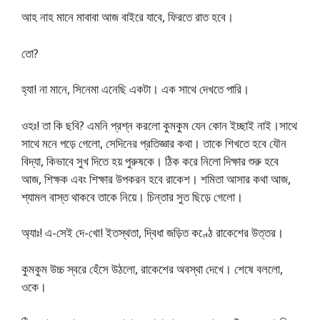
আহ নাহ মানে মাবাবা আজ বাইরে যাবে, ফিরতে রাত হবে।
তো?
হ্যা! না মানে, সিনেমা এনেছি একটা। এক সাথে দেখতে পারি।
ওহঃ! তা কি ছবি? এমনি প্রশ্ন করলো কুমকুম যেন কোন ইচ্ছাই নাই।সাথে
সাথে মনে পড়ে গেলো, সেদিনের প্রতিজ্ঞার কথা। তাকে শিখতে হবে যৌন
বিদ্যা, কিভাবে সুখ দিতে হয় পুরুষকে। ঠিক করে নিলো দিক্ষার শুরু হবে
আজ, শিক্ষক এবং শিক্ষার উপকরন হবে রাকেশ। শমিতা আসার কথা আজ,
শ্যামল বাস্ত থাকবে তাকে নিয়ে। চিন্তার সুত ছিড়ে গেলো।
অ্যাঃ! এ-সেই দে-খো! ইতস্থতা, দ্বিধা জড়িত কণ্ঠে রাকেশের উত্তর।
কুমকুম উচ্চ স্বরে হেঁসে উঠলো, রাকেশের অবস্থা দেখে। শেষে বললো,
ওকে।