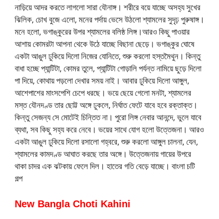
নাড়িয়ে আদর করতে লাগলো সারা যৌনাঙ্গ। শরীরে বয়ে যাচ্ছে অসহ্য সুখের
ঝিলিক, চোখ বুজে এলো, মনের পর্দায় ভেসে উঠলো শ্যামলের সুদৃঢ় পুরুষাঙ্গ।
মনে হলো, ভগাঙ্কুরের উপর শ্যামলের বলিষ্ঠ লিঙ্গ।আরও কিছু পাওয়ার
আশায় কোমরটা আপনা থেকে উঠে যাচ্ছে বিছানা ছেড়ে। ভগাঙ্কুর ঘোষে
একটা আঙুল ঢুকিয়ে দিলো নিজের যোনিতে, শুরু করলো হস্তমৈথুন। কিন্তু
বাধা হচ্ছে প্যান্টিটা, কোমর তুলে, প্যান্টিটা গোড়ালি পর্যন্ত নামিয়ে ছুড়ে দিলো
পা দিয়ে, কোথায় পড়লো দেখার সময় নাই। আবার ঢুকিয়ে দিলো আঙ্গুল,
আশেপাশের মাংসপেশি চেপে ধরছে। ভয়ে ছেয়ে গেলো মনটা, শ্যামলের
মস্ত যৌনদণ্ড তার ছোট্ট অঙ্গে ঢুকলে, নির্ঘাত ফেটে যাবে হবে রক্তাক্ত।
কিন্তু সেজন্য সে মোটেই চিন্তিত না। পুরো লিঙ্গ নেবার আনন্দে, ভুলে যাবে
ব্যথা, সব কিছু সহ্য করে নেবে। ভয়ের সাথে যোগ হলো উত্তেজনা। আরও
একটা আঙুল ঢুকিয়ে দিলো রসালো গহ্বরে, শুরু করলো আঙ্গুল চালনা, যেন,
শ্যামলের কামদণ্ড আঘাত করছে তার অঙ্গে। উত্তেজনায় গায়ের উপরে
থাকা চাদর এক ঝটকায় ফেলে দিল। হাতের গতি বেড়ে যাচ্ছে। বাংলা চটি
গল্প
New Bangla Choti Kahini