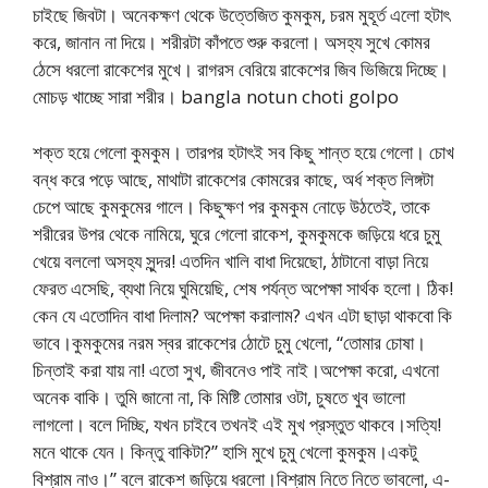
চাইছে জিবটা। অনেকক্ষণ থেকে উত্তেজিত কুমকুম, চরম মুহূর্ত এলো হটাৎ
করে, জানান না দিয়ে। শরীরটা কাঁপতে শুরু করলো। অসহ্য সুখে কোমর
ঠেসে ধরলো রাকেশের মুখে। রাগরস বেরিয়ে রাকেশের জিব ভিজিয়ে দিচ্ছে।
মোচড় খাচ্ছে সারা শরীর। bangla notun choti golpo
শক্ত হয়ে গেলো কুমকুম। তারপর হটাৎই সব কিছু শান্ত হয়ে গেলো। চোখ
বন্ধ করে পড়ে আছে, মাথাটা রাকেশের কোমরের কাছে, অর্ধ শক্ত লিঙ্গটা
চেপে আছে কুমকুমের গালে। কিছুক্ষণ পর কুমকুম নোড়ে উঠতেই, তাকে
শরীরের উপর থেকে নামিয়ে, ঘুরে গেলো রাকেশ, কুমকুমকে জড়িয়ে ধরে চুমু
খেয়ে বললো অসহ্য সুন্দর! এতদিন খালি বাধা দিয়েছো, ঠাটানো বাড়া নিয়ে
ফেরত এসেছি, ব্যথা নিয়ে ঘুমিয়েছি, শেষ পর্যন্ত অপেক্ষা সার্থক হলো। ঠিক!
কেন যে এতোদিন বাধা দিলাম? অপেক্ষা করালাম? এখন এটা ছাড়া থাকবো কি
ভাবে।কুমকুমের নরম স্বর রাকেশের ঠোটে চুমু খেলো, “তোমার চোষা।
চিন্তাই করা যায় না! এতো সুখ, জীবনেও পাই নাই।অপেক্ষা করো, এখনো
অনেক বাকি। তুমি জানো না, কি মিষ্টি তোমার ওটা, চুষতে খুব ভালো
লাগলো। বলে দিচ্ছি, যখন চাইবে তখনই এই মুখ প্রস্তুত থাকবে।সত্যি!
মনে থাকে যেন। কিন্তু বাকিটা?” হাসি মুখে চুমু খেলো কুমকুম।একটু
বিশ্রাম নাও।” বলে রাকেশ জড়িয়ে ধরলো।বিশ্রাম নিতে নিতে ভাবলো, এ-