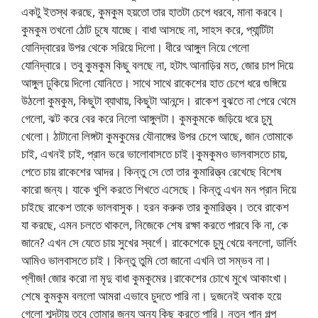
একটু ইতস্থ করছে, কুমকুম হয়তো তার হাতটা চেপে ধরবে, মানা করবে।
কুমকুম তখনো ঠোট চুষে যাচ্ছে। বাধা আসছে না, সাহস করে, প্যান্টিটা
যোনিদ্বারের উপর থেকে সরিয়ে দিলো। ধীরে আঙ্গুল নিয়ে গেলো
যোনিদ্বারে। তবু কুমকুম কিছু বলছে না, হটাৎ আনাড়ির মত, জোর চাপ দিয়ে
আঙ্গুল ঢুকিয়ে দিলো যোনিতে। সাথে সাথে রাকেশের হাত চেপে ধরে গুঙ্গিয়ে
উঠলো কুমকুম, কিছুটা ব্যাথায়, কিছুটা আনন্দে। রাকেশ বুঝতে না পেরে থেমে
গেলো, ঝট করে বের করে নিলো আঙ্গুলটা। কুমকুমকে জড়িয়ে ধরে চুমু
খেলো। ঠাটানো লিঙ্গটা কুমকুমের যৌনাঙ্গের উপর চেপে আছে, জান তোমাকে
চাই, এখনই চাই, প্রান ভরে ভালোবাসতে চাই।কুমকুমও ভালবাসতে চায়,
পেতে চায় রাকেশের আদর। কিন্তু সে তো তার কুমারিত্ত্ব রেখেছে বিশেষ
কারো জন্য। যাকে খুশি করতে শিখতে এসেছে। কিন্তু এখন মন প্রান দিয়ে
চাইছে রাকেশ তাকে ভালবাসুক। হরন করুক তার কুমারিত্ত্ব। তবে রাকেশ
যা করছে, এমন চলতে থাকলে, নিজেকে শেষ রক্ষা করতে পারবে কি না, কে
জানে? এখন সে যেতে চায় সুখের স্বর্গে। রাকেশেকে চুমু খেয়ে বললো, ডার্লিং
আমিও ভালবাসতে চাই। কিন্তু তুমি তো জানো এখনি তা সম্ভব না।
প্লীজ! জোর করো না মৃদু বাধা কুমকুমের।রাকেশের চোখে মুখে আকাংখা।
শেষে কুমকুম বললো আমরা এভাবে চুদতে পারি না। দুজনেই অবাক হয়ে
গেলো শব্দটায় তবে তোমার জন্য অন্য কিছু করতে পারি। নতুন পানু গল্প