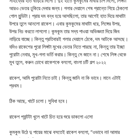
সাহায্যের হাত বাড়িয়ে দিলো। দুই হাতে কুমকুমের মাথায় চাপ দিলো, লিঙ্গটা
আরও ভেতর ঢুকিয়ে দেবার জন্য। গলার দেয়ালে শেষ প্রান্তে গিয়ে ঠেকলো
গোল মুন্ডিটা। প্রায় দম বন্ধ হয়ে আসছিলো, তার আগেই হাত দিয়ে মাথাটা
উপরে তুলে আনলো রাকেশ। এবার কুমকুমের মাথাটা ধরে, লিঙ্গের উপর,
উপর নিচ করতে লাগলো। কুমকুম তার সদ্য পাওয়া অভিজ্ঞতা দিয়ে জিব
নাড়িয়ে যাচ্ছে। কিন্তু প্রতিবারই গলার দেয়ালে ঠেকে, দম আটকে আসছে।
যদিও রাকেশের পুরো লিঙ্গটা মুখের ভেতর নিতে পারছে না, কিন্তু তার ইচ্ছা
পুরোটা নেবার, মুখ-গলা ভর্তি করার। কিন্তু সে জানে না। শেষে লিঙ্গ থেকে
মুখ তুলে, করুন চোখে রাকেশকে বললো, বাংলা চটি গল্প ২০২২
রাকেশ, আমি পুরোটা নিতে চাই। কিন্তু জানি না কি ভাবে। মানে এটাই
প্রথম।
ঠিক আছে, খাটে চলো। সুবিধা হবে।
রাকেশ প্যান্টটা খুলে খাটে চিত হয়ে শুয়ে ডাকলো এসো
কুমকুম উঠে দু পায়ের মাঝে বসতেই রাকেশ বললো, “ওভাবে না! আমার