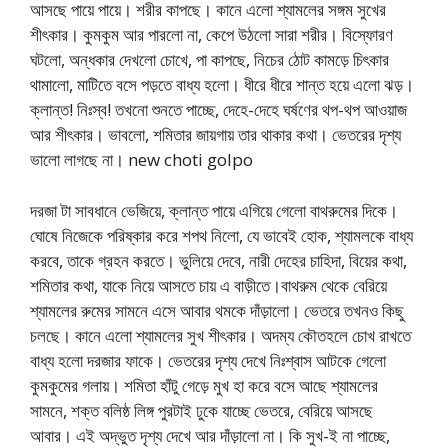
আসছে পায়ে পায়ে। শরীর কাপছে। কানে এলো শ্যামলের সঙ্গম সুখের
শীৎকার। কুমকুম আর পারলো না, কেপে উঠলো সারা শরীর। বিস্ফোরণ
ঘটলো, অন্ধকার দেখলো চোখে, পা কাপছে, নিচের ঠোট কামড়ে চিৎকার
থামালো, মাটিতে বসে পড়তে বাধ্য হলো। ধীরে ধীরে শান্ত হয়ে এলো ঝড়।
ক্লান্ত! নিঃস্ব! তখনো শুনতে পাচ্ছে, দেহে-দেহে ঘর্ষণের থপ-থপ আওয়াজ
আর শীৎকার। ভাবলো, শমিতার জায়গায় তার থাকার কথা। ভেতরের দৃশ্য
ভালো লাগছে না। new choti golpo
দরজা টা সাবধানে ভেজিয়ে, ক্লান্ত পায়ে এগিয়ে গেলো বাথরুমের দিকে।
ঘোষে নিজেকে পরিষ্কার করে শপথ নিলো, যে ভাবেই হোক, শ্যামলকে বাধ্য
করবে, তাকে গ্রহন করতে। ভুলিয়ে দেবে, নারী দেহের চাহিদা, বিয়ের কথা,
শমিতার কথা, যাকে নিয়ে আসতে চায় এ বাড়ীতে।বাথরুম থেকে বেরিয়ে
শ্যামলের রুমের সামনে এসে আবার থমকে দাঁড়ালো। ভেতরে তখনও কিছু
চলছে। কানে এলো শ্যামলের সুখ শীৎকার। অদম্য কৌতহলে চোখ রাখতে
বাধ্য হলো দরজার ফাকে। ভেতরের দৃশ্য দেখে নিঃশ্বাস আটকে গেলো
কুমকুমের গলায়। শমিতা হাঁটু গেড়ে মুখ হা করে বসে আছে শ্যামলের
সামনে, শক্ত বলিষ্ঠ লিঙ্গ পুরটাই ঢুকে যাচ্ছে ভেতরে, বেরিয়ে আসছে
আবার। এই অদ্ভুত দৃশ্য দেখে আর দাঁড়ালো না। কি সুখ-ই না পাচ্ছে,