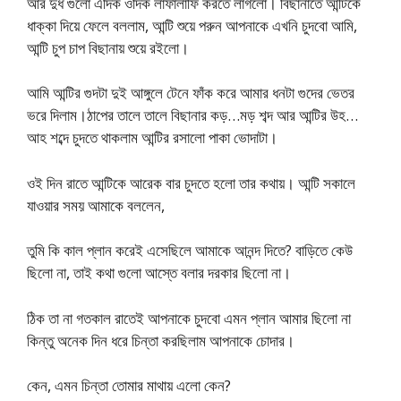
আর দুধ গুলো এদিক ওদিক লাফালাফি করতে লাগলো। বিছানাতে আন্টিকে
ধাক্কা দিয়ে ফেলে বললাম, আন্টি শুয়ে পরুন আপনাকে এখনি চুদবো আমি,
আন্টি চুপ চাপ বিছানায় শুয়ে রইলো।
আমি আন্টির গুদটা দুই আঙ্গুলে টেনে ফাঁক করে আমার ধনটা গুদের ভেতর
ভরে দিলাম।ঠাপের তালে তালে বিছানার কড়…মড় শব্দ আর আন্টির উহ…
আহ শব্দে চুদতে থাকলাম আন্টির রসালো পাকা ভোদাটা।
ওই দিন রাতে আন্টিকে আরেক বার চুদতে হলো তার কথায়। আন্টি সকালে
যাওয়ার সময় আমাকে বললেন,
তুমি কি কাল প্লান করেই এসেছিলে আমাকে আনন্দ দিতে? বাড়িতে কেউ
ছিলো না, তাই কথা গুলো আস্তে বলার দরকার ছিলো না।
ঠিক তা না গতকাল রাতেই আপনাকে চুদবো এমন প্লান আমার ছিলো না
কিন্তু অনেক দিন ধরে চিন্তা করছিলাম আপনাকে চোদার।
কেন, এমন চিন্তা তোমার মাথায় এলো কেন?