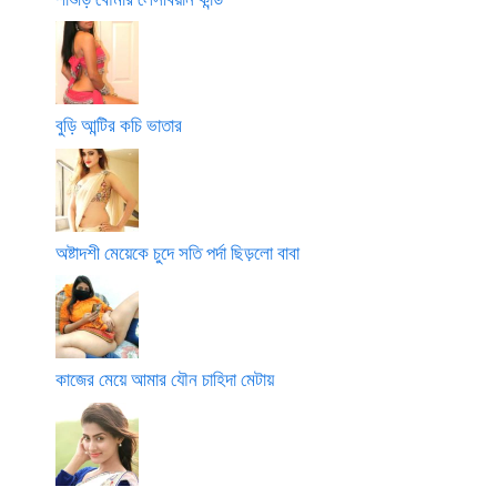
বুড়ি আন্টির কচি ভাতার
অষ্টাদশী মেয়েকে চুদে সতি পর্দা ছিড়লো বাবা
কাজের মেয়ে আমার যৌন চাহিদা মেটায়