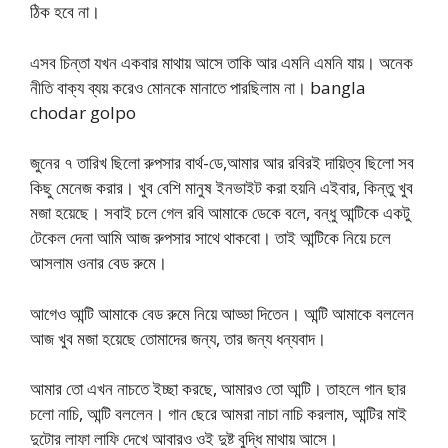
ঠিক হবে না।
এসব চিন্তা যখন একবার মাথায় আসে তাকি আর এমনি এমনি যায়। অনেক
নীতি বাক্য ব্যয় করেও মোনকে মানাতে পারছিলাম না। bangla
chodar golpo
জুনের ৭ তারিখ ছিলো রুপসার বার্থ-ডে,আমার আর রবিরই দায়িত্ব ছিলো সব
কিছু মেনেজ করার। খুব বেশি মানুষ ইনভাইট করা হয়নি এইবার, কিন্তু খুব
মজা হয়েছে। সবাই চলে গেল রবি আমাকে ডেকে বলে, বন্ধু আন্টিকে একটু
টেকেল দেনা আমি আজ রুপসার সাথে থাকবো। তাই আন্টিকে নিয়ে চলে
আসলাম ওনার বেড রুমে।
আগেও আন্টি আমাকে বেড রুমে নিয়ে আড্ডা দিতেন। আন্টি আমাকে বললেন
আজ খুব মজা হয়েছে তোমাদের জন্য, তার জন্য ধন্যবাদ।
আমার তো এখন নাচতে ইচ্ছা করছে, আমারও তো আন্টি। তাহলে গান ছার
চলো নাচি, আন্টি বললেন। গান ছেরে আমরা নাচা নাচি করলাম, আন্টির মাই
দুটোর লাফা লাফি দেখে আবারও ওই দুষ্ট বুদ্ধি মাথায় আসে।