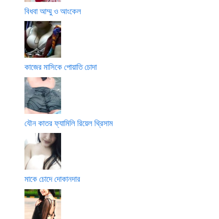
বিধবা আম্মু ও আংকেল
কাজের মাসিকে পোয়াতি চোদা
যৌন কাতর ফ্যামিলি রিয়েল থ্রিসাম
মাকে চোদে দোকানদার