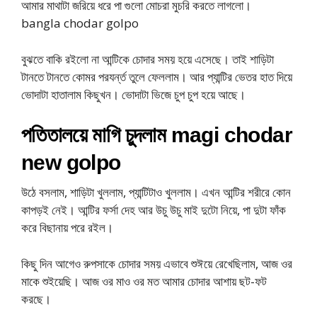
আমার মাথাটা জরিয়ে ধরে পা গুলো মোচরা মুচরি করতে লাগলো।
bangla chodar golpo
বুঝতে বাকি রইলো না আন্টিকে চোদার সময় হয়ে এসেছে। তাই শাড়িটা
টানতে টানতে কোমর পরযর্ন্ত তুলে ফেললাম। আর প্যান্টির ভেতর হাত দিয়ে
ভোদাটা হাতালাম কিছুখন। ভোদাটা ভিজে চুপ চুপ হয়ে আছে।
পতিতালয়ে মাগি চুদলাম magi chodar
new golpo
উঠে বসলাম, শাড়িটা খুললাম, প্যান্টিটাও খুললাম। এখন আন্টির শরীরে কোন
কাপড়ই নেই। আন্টির ফর্সা দেহ আর উচু উচু মাই দুটো নিয়ে, পা দুটা ফাঁক
করে বিছানায় পরে রইল।
কিছু দিন আগেও রুপসাকে চোদার সময় এভাবে শুঈয়ে রেখেছিলাম, আজ ওর
মাকে শুইয়েছি। আজ ওর মাও ওর মত আমার চোদার আশায় ছট-ফট
করছে।