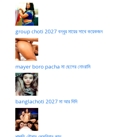
group choti 2027 বন্ধুর মায়ের সাথে কয়েকজন
mayer boro pacha মা ছেলের নোংরামি
banglachoti 2027 মা আর দিদি
শাশুড়ি বৌমার লেসবিয়ান কান্ড