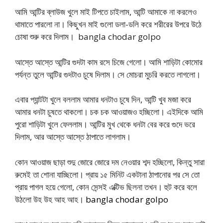
আমি আন্টির ব্লাউজ খুলে মাই টিপতে চাইলাম, আন্টি আমাকে না করলেও
থামাতে পারলো না। কিছুখন মাই গুলো ডলা-ডলি করে শরীরের উপরে উঠে
চোষা শুরু করে দিলাম। bangla chodar golpo
আস্তে আস্তে আন্টির গুদটা কাম রসে চিজে গেলো। আমি শাড়িটা কোমোর
পর্যন্ত তুলে আন্টির গুদটাও চুষে দিলাম। সে মোচরা মুচরি করতে লাগলো।
এবার প্যান্টটা খুলে বললাম আমার ধনটাও চুষে দিন, আন্টি খুব মজা করে
আমার ধনটা চুষতে থাকলো। চক চক আওয়াজও হচ্ছিলো। এইদিকে আমি
পুরো শাড়িটা খুলে ফেললাম। আন্টির মুখ থেকে ধনটা বের করে গুদে ভরে
দিলাম, আর আস্তে আস্তে ঠাপাতে লাগলাম।
কোন আওয়াজ ছাড়া শুদু জোরে জোরে দম নেওয়ার শব্দ হচ্ছিলো, কিন্তু সারা
রুমেই তা শোনা যাচ্ছিলো। প্রায় ১৫ মিনিট একটানা ঠাপানোর পর সে তো
প্রায় পাগল হয়ে গেলো, কোন সেন্সই এক্টিভ ছিলনা তখন। হুট করে বলে
উঠলো উহ উহ আহ আহ।
bangla chodar golpo