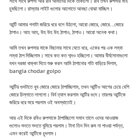
সাথে সাথে রুপসা আর রবি আমাদের দিকে তাকালো। রবি তখন রুপসার মাই
চুষছিলো। রাস্তার লাইট গুলোর আলোতে আবছা বোঝা যাচ্ছিল।
আন্টি আমার গলাটা জরিয়ে ধরে বলে উঠলো, আরো জোরে, জোরে…জোরে
ঠাপাও। আহ আহ, উহ উহ উহ ঠাপাও, ঠাপাও। আরো অনেক কথা।
আমি তখন রুপসার মাকে বিছানার সাথে যেতে ধরে, একের পর এক লম্বা
লম্বা ঠাপ দিচ্ছিলাম। সাথে কত কত শব্দও হচ্ছিলো। আমার বীর্যসোনাগুলো
যখন দরজা ধাক্কা দিতে শুরু করল আমি ঠাপানোর গতি বাড়িয়ে দিলাম,
bangla chodar golpo
আন্টির গুদটাতে খুব জোরে জোরে ঠাপাচ্ছিলাম, তখন আন্টিও আগের চেয়ে বেশি
জোরে চিল্লাতে লাগলো। বির্য ত্যাগ করলাম আন্টির গুদে। তারপর আন্টিকে
জরিয়ে ধরে শুয়ে পরলাম ওই অবস্থাতেই।
আর এই দিকে রবিও রুপসাকে ঠাপাচ্ছিলো সমান তালে ওদের আওয়াজ
গুলোও শুনতে শুনতে ঘুমিয়ে পরলাম। টানা তিন দিন রুম না পাওয়া পর্যন্ত,
এমন করেই আন্টিকে চুদলাম।