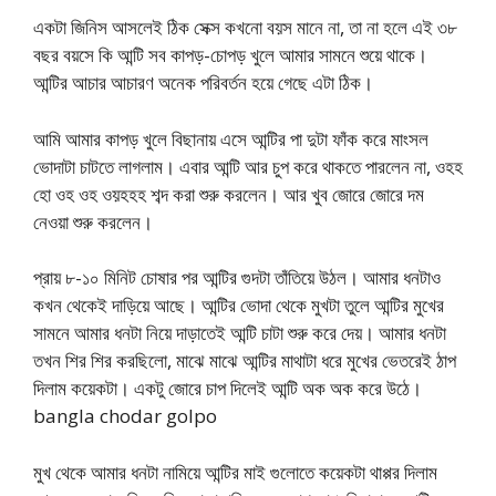
একটা জিনিস আসলেই ঠিক সেক্স কখনো বয়স মানে না, তা না হলে এই ৩৮
বছর বয়সে কি আন্টি সব কাপড়-চোপড় খুলে আমার সামনে শুয়ে থাকে।
আন্টির আচার আচারণ অনেক পরিবর্তন হয়ে গেছে এটা ঠিক।
আমি আমার কাপড় খুলে বিছানায় এসে আন্টির পা দুটা ফাঁক করে মাংসল
ভোদাটা চাটতে লাগলাম। এবার আন্টি আর চুপ করে থাকতে পারলেন না, ওহহ
হো ওহ ওহ ওয়হহহ শব্দ করা শুরু করলেন। আর খুব জোরে জোরে দম
নেওয়া শুরু করলেন।
প্রায় ৮-১০ মিনিট চোষার পর আন্টির গুদটা তাঁতিয়ে উঠল। আমার ধনটাও
কখন থেকেই দাড়িয়ে আছে। আন্টির ভোদা থেকে মুখটা তুলে আন্টির মুখের
সামনে আমার ধনটা নিয়ে দাড়াতেই আন্টি চাটা শুরু করে দেয়। আমার ধনটা
তখন শির শির করছিলো, মাঝে মাঝে আন্টির মাথাটা ধরে মুখের ভেতরেই ঠাপ
দিলাম কয়েকটা। একটু জোরে চাপ দিলেই আন্টি অক অক করে উঠে।
bangla chodar golpo
মুখ থেকে আমার ধনটা নামিয়ে আন্টির মাই গুলোতে কয়েকটা থাপ্পর দিলাম