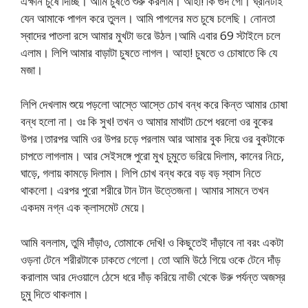
এক্ষনি চুষে দিচ্ছি। আমি চুষতে শুরু করলাম। আহা! কি গুদ গো। ঘ্রানটাই
যেন আমাকে পাগল করে তুলল। আমি পাগলের মত চুষে চলেছি। নোনতা
স্বাদের পাতলা রসে আমার মুখটা ভরে উঠল।আমি এবার 69 স্টাইলে চলে
এলাম। লিপি আমার বাড়াটা চুষতে লাগল। আহা! চুষতে ও চোষাতে কি যে
মজা।
লিপি দেখলাম শুয়ে পড়লো আস্তে আস্তে চোখ বন্ধ করে কিন্ত আমার চোষা
বন্ধ হলো না। ওঃ কি সুখ! তখন ও আমার মাথাটা চেপে ধরলো ওর বুকের
উপর।তারপর আমি ওর উপর চড়ে পরলাম আর আমার বুক দিয়ে ওর বুকটাকে
চাপতে লাগলাম। আর সেইসঙ্গে পুরো মুখ চুমুতে ভরিয়ে দিলাম, কানের নিচে,
ঘাড়ে, গলায় কামড়ে দিলাম। লিপি চোখ বন্ধ করে বড় বড় স্বাস নিতে
থাকলো। এরপর পুরো শরীরে টান টান উত্তেজনা। আমার সামনে তখন
একদম নগ্ন এক ক্লাসমেট মেয়ে।
আমি বললাম, তুমি দাঁড়াও, তোমাকে দেখি! ও কিছুতেই দাঁড়াবে না বরং একটা
ওড়না টেনে শরীরটাকে ঢাকতে গেলো। তো আমি উঠে গিয়ে ওকে টেনে দাঁড়
করালাম আর দেওয়ালে ঠেসে ধরে দাঁড় করিয়ে নাভী থেকে উরু পর্যন্ত অজস্র
চুমু দিতে থাকলাম।