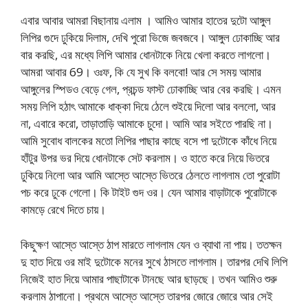
এবার আবার আমরা বিছানায় এলাম । আমিও আমার হাতের দুটো আঙ্গুল
লিপির গুদে ঢুকিয়ে দিলাম, দেখি পুরো ভিজে জবজবে। আঙ্গুল ঢোকাচ্ছি আর
বার করছি, এর মধ্যে লিপি আমার ধোনটাকে নিয়ে খেলা করতে লাগলো।
আমরা আবার 69। ওঃফ, কি যে সুখ কি বলবো! আর সে সময় আমার
আঙ্গুলের স্পিডও বেড়ে গেল, প্রচন্ড ফাস্ট ঢোকাচ্ছি আর বের করছি। এমন
সময় লিপি হঠাৎ আমাকে ধাক্কা দিয়ে ঠেলে শুইয়ে দিলো আর বললো, আর
না, এবারে করো, তাড়াতাড়ি আমাকে চুদো। আমি আর সইতে পারছি না।
আমি সুবোধ বালকের মতো লিপির পাছার কাছে বসে পা দুটোকে কাঁধে নিয়ে
হাঁটুর উপর ভর দিয়ে ধোনটাকে সেট করলাম। ও হাতে করে নিয়ে ভিতরে
ঢুকিয়ে নিলো আর আমি আস্তে আস্তে ভিতরে ঠেলতে লাগলাম তো পুরোটা
পচ করে ঢুকে গেলো। কি টাইট গুদ ওর। যেন আমার বাড়াটাকে পুরোটাকে
কামড়ে রেখে দিতে চায়।
কিছুক্ষণ আস্তে আস্তে ঠাপ মারতে লাগলাম যেন ও ব্যাথা না পায়। ততক্ষন
দু হাত দিয়ে ওর মাই দুটোকে মনের সুখে ঠাসতে লাগলাম। তারপর দেখি লিপি
নিজেই হাত দিয়ে আমার পাছাটাকে টানছে আর ছাড়ছে। তখন আমিও শুরু
করলাম ঠাপানো। প্রথমে আস্তে আস্তে তারপর জোরে জোরে আর সেই