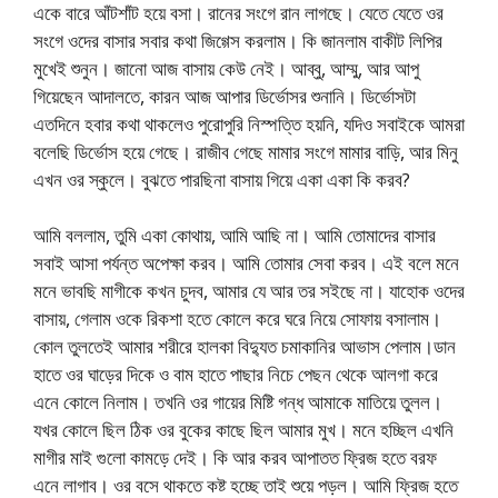
একে বারে আঁটশাঁট হয়ে বসা। রানের সংগে রান লাগছে। যেতে যেতে ওর
সংগে ওদের বাসার সবার কথা জিগ্গেস করলাম। কি জানলাম বাকীট লিপির
মুখেই শুনুন। জানো আজ বাসায় কেউ নেই। আব্বু, আম্মু, আর আপু
গিয়েছেন আদালতে, কারন আজ আপার ডির্ভোসর শুনানি। ডির্ভোসটা
এতদিনে হবার কথা থাকলেও পুরোপুরি নিস্পত্তি হয়নি, যদিও সবাইকে আমরা
বলেছি ডির্ভোস হয়ে গেছে। রাজীব গেছে মামার সংগে মামার বাড়ি, আর মিনু
এখন ওর স্কুলে। বুঝতে পারছিনা বাসায় গিয়ে একা একা কি করব?
আমি বললাম, তুমি একা কোথায়, আমি আছি না। আমি তোমাদের বাসার
সবাই আসা পর্যন্ত অপেক্ষা করব। আমি তোমার সেবা করব। এই বলে মনে
মনে ভাবছি মাগীকে কখন চুদব, আমার যে আর তর সইছে না। যাহোক ওদের
বাসায়, গেলাম ওকে রিকশা হতে কোলে করে ঘরে নিয়ে সোফায় বসালাম।
কোল তুলতেই আমার শরীরে হালকা বিদ্যুত চমাকানির আভাস পেলাম।ডান
হাতে ওর ঘাড়ের দিকে ও বাম হাতে পাছার নিচে পেছন থেকে আলগা করে
এনে কোলে নিলাম। তখনি ওর গায়ের মিষ্টি গন্ধ আমাকে মাতিয়ে তুলল।
যখর কোলে ছিল ঠিক ওর বুকের কাছে ছিল আমার মুখ। মনে হচ্ছিল এখনি
মাগীর মাই গুলো কামড়ে দেই। কি আর করব আপাতত ফ্রিজ হতে বরফ
এনে লাগাব। ওর বসে থাকতে কষ্ট হচ্ছে তাই শুয়ে পড়ল। আমি ফ্রিজ হতে