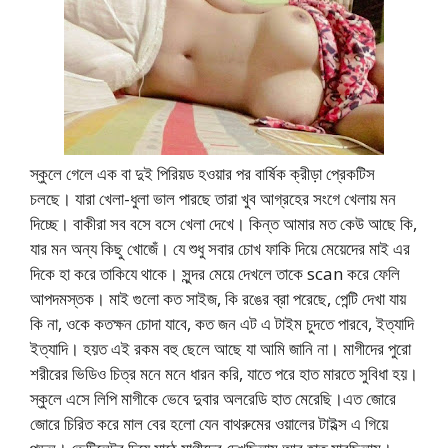
স্কুলে গেলে এক বা দুই পিরিয়ড হওয়ার পর বার্ষিক ক্রীড়া প্রেকটিস
চলছে। যারা খেলা-ধুলা ভাল পারছে তারা খুব আগ্রহের সংগে খেলায় মন
দিচ্ছে। বাকীরা সব বসে বসে খেলা দেখে। কিন্ত আমার মত কেউ আছে কি,
যার মন অন্য কিছু খোজেঁ। যে শুধু সবার চোখ ফাকি দিয়ে মেয়েদের মাই এর
দিকে হা করে তাকিযে থাকে। সুন্দর মেয়ে দেখলে তাকে scan করে ফেলি
আপদমস্তক। মাই গুলো কত সাইজ, কি রঙের ব্রা পরেছে, পেন্টি দেখা যায়
কি না, ওকে কতক্ষন চোদা যাবে, কত জন এট এ টাইম চুদতে পারবে, ইত্যাদি
ইত্যাদি। হয়ত এই রকম বহু ছেলে আছে যা আমি জানি না। মাগীদের পুরো
শরীরের ভিডিও চিত্র মনে মনে ধারন করি, যাতে পরে হাত মারতে সুবিধা হয়।
স্কুলে এসে লিপি মাগীকে ভেবে দুবার অলরেডি হাত মেরেছি।এত জোরে
জোরে চিরিত করে মাল বের হলো যেন বাথরুমের ওয়ালের টাইল্স এ গিয়ে