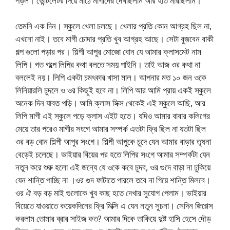
পড়ল। ভেন্টিলেটর দিয়ে মাঠে মাগীদের দেখছিলাম আর হাত মারছিলাম।
তেমনি এক দিন। স্কুলে খেলা চলছে। খেলার প্রতি কোন আগ্রহ ছিল না,
এখনো নাই। তবে মাগী চোদার প্রতি খুব আগ্রহ আছে। সেটা বুজবেন বাকী
গল্প গুলো পড়ার পর। শিল্পী আপুর মোজো বোন যে আমার ক্লাসমেট নাম
লিপি। গত গল্পে লিপির কথা বলতে সময় পাইনি। তাই আজ ওর কথা না
বললেই নয়। লিপি একটা চমৎকার খাসা মাল। আপনার মত ১০ জন ওকে
লিনিয়ারলি চুদলে ও ওর কিছুই হবে না। লিপি আর আমি প্রায় একই স্কুলে
অনেক দিন যাবত পড়ি। আমি ক্লাস সিক্স থেকেই এই স্কুলে আছি, আর
লিপি মাগী এই স্কুলে পড়ে ক্লাস এইট হতে। যদিও আমার বাবার কলিগের
মেয়ে তার পরেও মাগীর সংগে আমার সম্পর্ক এতটা ফ্রি ছিল না যতটা ছিল
ওর বড় বোন শিল্পী আপুর সংগে। শিল্পী আপুকে চুদে যেন আমার বাড়ার তৃষনা
বেড়েই চলেছে। ভাইয়ার বিয়ের পর হতে লিপির সংগে আমার সম্পর্কটা যেন
নতুন করে শুরু হলো এই জন্যে যে ওকে কবে চুদব, ওর গুদে বাড়া না ঢুকিয়ে
যেন শান্তি পাচ্ছি না ।ওর গুদ ফাটাতে পারলে তবে না গিয়ে শান্তি মিলবে।
ওর ঐ বড় বড় মাই গুলোকে খুব কাছ হতে দেখার সুযোগ পেলাম। ভাইয়ার
বিয়েতে যাওয়াতে কয়েকদিনের ফ্রি মিক্সি এ যেন নতুন সুচনা। সেদিন জিগ্গেস
করলাম তোমার ব্রার সাইজ কত? আমার দিকে তাকিয়ে দুষ্ট হাসি হেসে দৌড়