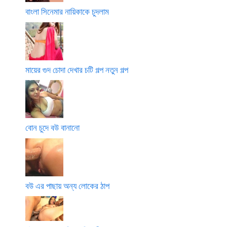
বাংলা সিনেমার নায়িকাকে চুদলাম
মায়ের গুদ চোদা দেখার চটি গল্প নতুন গল্প
বোন চুদে বউ বানানো
বউ এর পাছায় অন্য লোকের ঠাপ