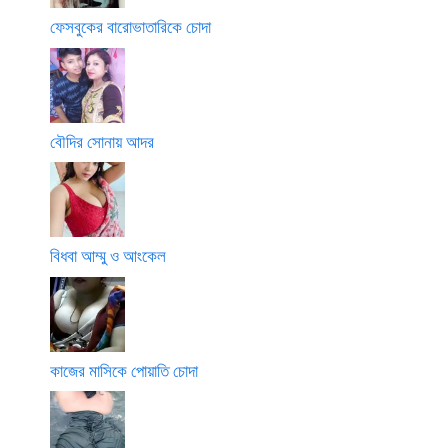
ফেসবুকের বারোভাতারিকে চোদা
বৌদির সোনায় আদর
বিধবা আম্মু ও আংকেল
কাজের মাসিকে পোয়াতি চোদা