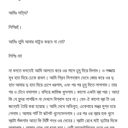
আমিঃ সত্যি?
লিপিঃহুঁ।
আমিঃ তুমি আবার মাইন্ড করবে না তো?
লিপিঃ না!
না বলতে বলতেই আমি আলতে করে ওর গালে চুমু দিয়ে দিলাম। ও লজ্জায়
মুখ হাত দিয়ে ঢেকে রাখল। আমি গ্রিন সিগন্যাল ভেবে জোর করে ওর দু
হাত আমার দু হাত দিয়ে চেপে ধরলাম, এবং পর পর চুমু দিতে লাগলাম। তার
পর ও টেনে বসালাম। বসিয়ে কামিজ খুললাম। কালো একটা ব্রা পরা। আহ!
কি যে সুন্দর লাগছিল না দেখলে বিশ্বাস হবে না। যেন ঐ কালো ব্রা টা ওর
জন্যেই তৈরি করা হয়েছে। আমি দেখে অভিবুত, একেবারে মন্ত্র মুগ্ধ হয়ে
গেলাম। আমার শার্ট টা ঝটপট খুলেফেললাম। এর পর ওর ব্রার হুক খুলে
ব্রাটা শুঁকলাম আহ! কি মিষ্টি গন্ধ ওর দেহের। ব্রাটা রেখে মাই দুটোর দিকে
তাকালাম। আমার চোখ তো ছানা বড়া। দেবী আফ্রৌদিতের চেয়ে ওর বুক