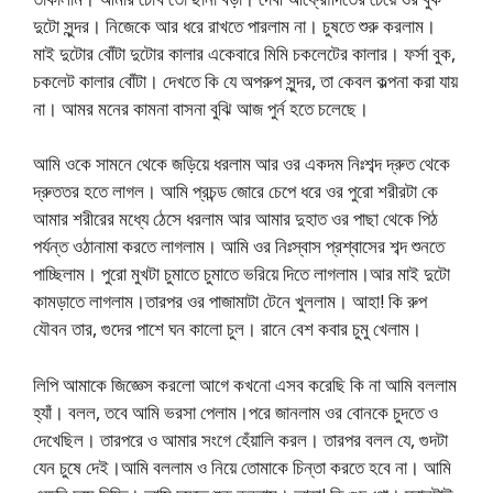
দুটো সুন্দর। নিজেকে আর ধরে রাখতে পারলাম না। চুষতে শুরু করলাম।
মাই দুটোর বোঁটা দুটোর কালার একেবারে মিমি চকলেটের কালার। ফর্সা বুক,
চকলেট কালার বোঁটা। দেখতে কি যে অপরুপ সুন্দর, তা কেবল কল্পনা করা যায়
না। আমর মনের কামনা বাসনা বুঝি আজ পুর্ন হতে চলেছে।
আমি ওকে সামনে থেকে জড়িয়ে ধরলাম আর ওর একদম নিঃশব্দ দ্রুত থেকে
দ্রুততর হতে লাগল। আমি প্রচন্ড জোরে চেপে ধরে ওর পুরো শরীরটা কে
আমার শরীরের মধ্যে ঠেসে ধরলাম আর আমার দুহাত ওর পাছা থেকে পিঠ
পর্যন্ত ওঠানামা করতে লাগলাম। আমি ওর নিঃস্বাস প্রশ্বাসের শব্দ শুনতে
পাচ্ছিলাম। পুরো মুখটা চুমাতে চুমাতে ভরিয়ে দিতে লাগলাম।আর মাই দুটো
কামড়াতে লাগলাম।তারপর ওর পাজামাটা টেনে খুললাম। আহা! কি রুপ
যৌবন তার, গুদের পাশে ঘন কালো চুল। রানে বেশ কবার চুমু খেলাম।
লিপি আমাকে জিজ্ঞেস করলো আগে কখনো এসব করেছি কি না আমি বললাম
হ্যাঁ। বলল, তবে আমি ভরসা পেলাম।পরে জানলাম ওর বোনকে চুদতে ও
দেখেছিল। তারপরে ও আমার সংগে হেঁয়ালি করল। তারপর বলল যে, গুদটা
যেন চুষে দেই।আমি বললাম ও নিয়ে তোমাকে চিন্তা করতে হবে না। আমি