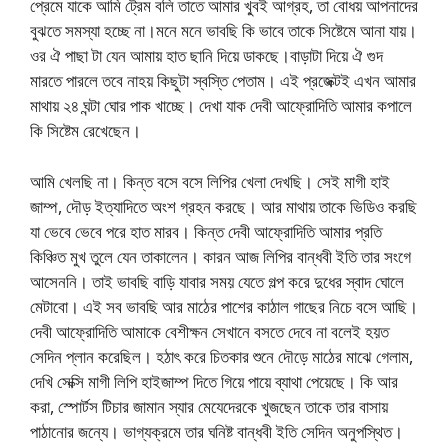
প্রেমে যাকে আমি ট্রেম বলি তাতে আমার খু্বই আগ্রহ, তা বোধয় আপনাদের
বুঝতে সমস্যা হচ্ছে না।মনে মনে ভাবছি কি ভাবে তাকে সিষ্টেমে আনা যায়।
ওর ঐ পাছা টা যেন আমায় হাত ছানি দিয়ে ডাকছে।বাড়াটা দিয়ে ঐ গুদ
মারতে পারলে তবে নাহয় কিছুটা স্বস্তি পেতাম। এই প্রজেক্টই এখন আমার
মাথায় ২৪ ঘন্টা ঘোর পাক খাচ্ছে। দেখা যাক দেবী আফ্রোদিতি আমার কপালে
কি সিষ্টেম রেখেছেন।
আমি খেলছি না। কিন্ত বসে বসে লিপির খেলা দেখছি। সেই মাগী হাই
জাম্প, দৌড় ইত্যাদিতে অংশ গ্রহন করছে। আর মাথায় তাকে ভিডিও করছি
যা ভেবে ভেবে পরে হাত মারব। কিন্ত দেবী আফ্রোদিতি আমার প্রতি
কিঞ্চিত মুখ তুলে যেন তাকালেন। কারন আজ লিপির বান্ধবী ইতি তার সংগে
আসেননি। তাই ভাবছি বাড়ি যাবার সময় যেতে গল্প করে দুধের স্বাদ ঘোলে
মেটাবো। এই সব ভাবছি আর মাঠের পাশের কাঠাল গাছের নিচে বসে আছি।
দেবী আফ্রোদিতি আমাকে বেশীক্ষন সেখানে বসতে দেবে না বলেই হয়ত
সেদিন প্লান করেছিল। হঠাৎ করে চিতকার শুনে দৌড়ে মাঠের মাঝে গেলাম,
দেখি সেক্সি মাগী লিপি হাইজাম্প দিতে গিয়ে পায়ে ব্যাথা পেয়েছে। কি আর
করা, স্পোর্টস টিচার জামান স্যার মেযেদেরকে খুজছেন তাকে তার বাসায়
পাঠানোর জন্যে। ভাগ্যক্রমে তার ঘনিষ্ট বান্ধবী ইতি সেদিন অনুপস্থিত।