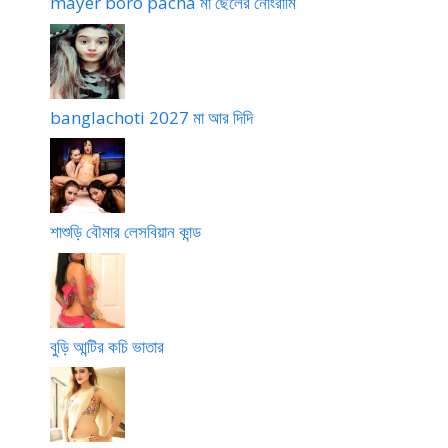
mayer boro pacha মা ছেলের নোংরামি
banglachoti 2027 মা আর দিদি
শাশুড়ি বৌমার লেসবিয়ান কান্ড
বুড়ি আন্টির কচি ভাতার