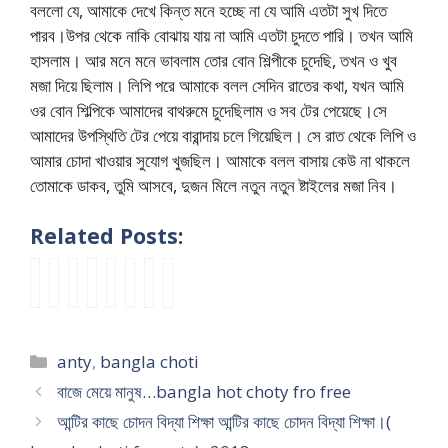
বললো যে, আমাকে দেখে কিন্ত মনে হচ্ছে না যে আমি এতটা সুখ দিতে
পারব।উপর থেকে নাকি বোঝায় যায় না আমি এতটা চুদতে পারি। তখন আমি
হাসলাম। আর মনে মনে ভাবলাম তোর বোন শিল্পীকে চুদেছি, তখন ও খুব
মজা দিয়ে ছিলাম। লিপি পরে আমাকে বলল সেদিন রাতের কথা, যখন আমি
ওর বোন শিল্পিকে আমাদের বাথরুমে চুদেছিলাম ও সব টের পেয়েছে।সে
আমাদের উপস্থিতি টের পেয়ে বারান্দায় চলে গিয়েছিল। সে রাত থেকে লিপি ও
আমার চোদা খাওয়ার সুযোগ খুজছিল। আমাকে বলল বাসায় কেউ না থাকলে
তোমাকে ডাকব, তুমি আসবে, দুজন মিলে নতুন নতুন ষ্টাইলের মজা নিব।
Related Posts:
বাং
ভা
পা
ছা
তো
চো
খা
হা
লা
বী
ও
ত্রী
মা
দা
লু
সি
চ
আ
য়া
র
র
চু
র
টা
টিঃ
মা
র
মা
বাঁ
দি
চো
এ
Categories
anty
,
bangla choti
লি
র
এ
আ
ড়া
ও
দা
ত
সা
ধো
ক্স
মা
র
হ
য়
সু
বাজে মেয়ে মানুষ…bangla hot choty fro free
ভা
ন
চে
কে
ঠা
য়ে
গু
ন্দ
আন্টির কাছে চোদন বিদ্যা শিক্ষা আন্টির কাছে চোদন বিদ্যা শিক্ষা।(
বি
ভ
ঞ্জ
দি
প
গি
দ
র