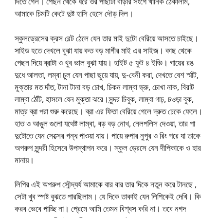
দিতে গেল। পেছন থেকে ধরে ওর পাছাটা বাড়ার সংগে খানিক ঠেকালাম,
আমাকে চিমটি কেটে দুষ্ট হাসি হেসে দৌড় দিল।
স্কুলড্রেসের ক্রস বেল্ট ঠেলে যেন তার মাই দুটো বেরিয়ে আসতে চাইছে।
সাইড হতে দেখলে বুঝা যায় কত বড় মাগীর মাই এর সাইজ। কাছ থেকে
পেছন দিয়ে ব্রাটা ও খুব ভাল বুঝা যায়। হাইট ৫ ফুট ৪ ইঞ্চি। গায়ের রঙ
দুধে আলতা, লম্বা চুল যেন পাছা ছুয়ে যায়, দু-বেনী করা, দেখতে বেশ র্স্মাট,
মুক্তার মত দাঁত, টানা টানা বড় চোখ, চিকন লাম্বা ভ্রু, চোখা নাক, বিরাট
লাম্বা ঠোঁট, হাসলে যেন মুক্তা ঝরে।সুন্দর চিবুক, লাম্বা গাঢ়, চওড়া বুক,
মাত্র ব্রা পরা শুরু করেছে। ব্রা এর ফিতা বেরিয়ে গেলে দ্রুত ঢেকে ফেলে।
হাত ও আঙুল গুলো যথেষ্ট লাম্বা, বড় বড় নোখ, নেলপলিস দেওয়া, তার পা
দুটোতে যেন সেক্সের গন্ধ পাওয়া যায়। পায়ে রুপার নুপুর ও রিং পরে যা তাকে
অপরুপ সুন্দরী হিসেবে উপস্থাপন করে। স্কুল ড্রেসে যেন দীপিকাকে ও হার
মানায়।
লিপির এই অপরুপ সৌন্দ্যর্য আমাকে বার বার তার দিকে নতুন করে টানছে ,
সেটা খুব স্পষ্ট বুঝতে পারছিলাম। যে দিকে তাকাই যেন লিপিকেই দেখি। কি
করব ভেবে পাচ্ছি না। প্রেমে আমি তেমন বিশ্বস করি না। তবে নগদ