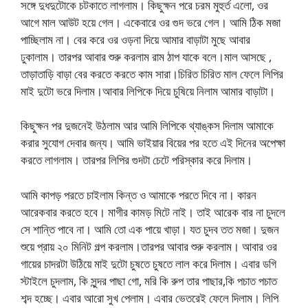
সঙ্গে দুধদুটোকে চটকাতে লাগলাম। কিছুক্ষন পরে চরম মুহুর্ত এলো, ওর
আগে মাল আউট হয়ে গেল। একেবারে ওর গুদ ভরে গেল। আমি ঠিক মজা
পাচ্ছিলাম না। বের করে ওর ওড়না দিয়ে আমার বাড়াটা মুছে আবার
ঢুকালাম। তারপর আবার শুরু করলাম রাম ঠাপ যাকে বলে।মাল আসছে ,
তাড়াতাড়ি বাড়া বের করতে করতে কাম সারা।চিরিত চিরিত মাল ফেলে লিপির
মাই দুটো ভরে দিলাম।আবার লিপিকে দিয়ে চুষিয়ে নিলাম আমার বাড়াটা।
কিছুক্ষন পর দুজনেই উঠলাম আর আমি লিপিকে থ্যাঙ্কস দিলাম আমাকে
করার সুযোগ দেবার জন্য। আমি ভাইয়ার বিয়ের পর হতে এই দিনের অপেক্ষা
করতে লাগলাম। তারপর লিপির গুদটা চেটে পরিস্কার করে দিলাম।
আমি কাপড় পরতে চাইলাম কিন্ত ও আমাকে পরতে দিবে না। কারন
আরেকবার করতে হবে। মাগীর কামড় মিটে নাই। তাই আরেক বার না চুদলে
সে শান্তি পাবে না। আমি তো এক পায়ে খাড়া। যত চুদব তত মজা। দুজন
শুয়ে প্রায় ২০ মিনিট গল্প করলাম।তারপর আবার শুরু করলাম। আবার ওর
গায়ের চাদরটা উঠিয়ে মাই দুটো চুষতে চুষতে লাল করে দিলাম। এবার ডগি
স্টাইলে চুদলাম, কি সুন্দর পাছা গো, মরি কি রুপ তার পাছার,কি পচাত পচাত
শব্দ হচ্ছে। এবার আরো সুখ পেলাম। এবার ভেতরেই ফেলে দিলাম। লিপি