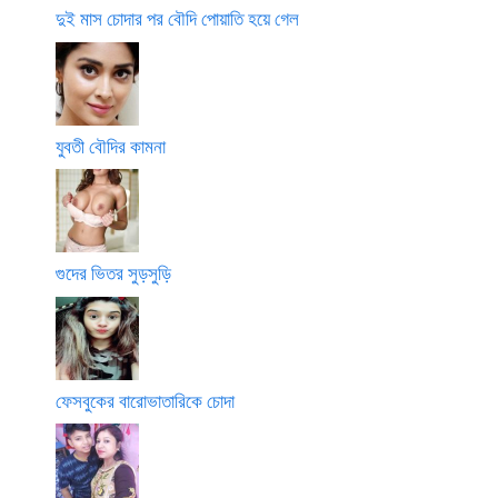
দুই মাস চোদার পর বৌদি পোয়াতি হয়ে গেল
যুবতী বৌদির কামনা
গুদের ভিতর সুড়সুড়ি
ফেসবুকের বারোভাতারিকে চোদা