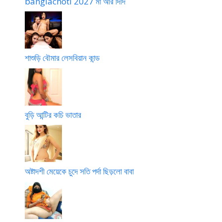
banglachoti 2027 মা আর দিদি
শাশুড়ি বৌমার লেসবিয়ান কান্ড
বুড়ি আন্টির কচি ভাতার
অষ্টাদশী মেয়েকে চুদে সতি পর্দা ছিড়লো বাবা