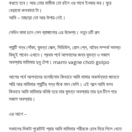
করতে হবে। আর তোর মামীমা তো রইল ওর সাথে ইনজয় কর। ঘুরে
বেড়াবো কলকাতা টা।
আমি – তাছাড়া তো আর উপায় নেই।
সেদিন মামা চলে গেল ব্যাঙ্গালোর এর উদ্দেশ্য। নতুন চটি গল্প
প্যান্টি গন্ধ শোঁকা, ঘুমন্ত সেক্স, সিডিউস, রোল প্লে, অবৈধ সম্পর্ক সমস্ত
কিছুই পাবেন এখানে। প্রথম পর্বে আপনাদের জন্য ঘুমন্ত ও সজাগ
অবস্থায় মামিমার দুধু টেপা। mami vagne choti golpo
আগের পর্বে আপনাদের বলেছিলাম কিভাবে আমি মামার অকর্মন্যতা জানতে
পারি আর মামিমার প্যান্টির গন্ধ শুঁকে মাল ফেলি। এই গল্পে আমি বলব
কিভাবে আমি মামিমার ঘনিষ্ঠ হয়ে তার ঘুমন্ত অবস্থায় তার দুধ টিপে পরে
সজাগ অবস্থায়।
এর আগে –
সকালের দিকটা পুরোটাই প্রায় আমি মামিমার শরীরকে চোখ দিয়ে গিলে খেতে