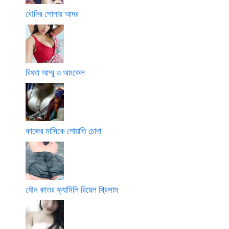
বৌদির সোনায় আদর
বিধবা আম্মু ও আংকেল
কাজের মাসিকে পোয়াতি চোদা
যৌন কাতর ফ্যামিলি রিয়েল থ্রিসাম