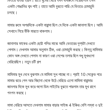
ভিতরে যাওয়া হয়নি। রাতে ঘুমের ঘোরে যখন বাথরুমে গিয়েছিলাম তখন
একটা গোঙানির শব্দ পাই। তাতে আমি বুঝতে পারি যে ভিতরে চোদাচুদি
চলছে।
মামার রুমে অপরদিকে একটা বারান্দা ছিল যে দিকে একটা জানালা ছিল। আমি
সেখানে গিয়ে উঁকি মারতে থাকলাম।
জানালার ফাকের একটা ছোট্ট গলির মাঝে আমি ভেতরের দৃশ্যটা দেখতে
পেলাম। দেখলাম আমার অনুমান ঠিক, ওরা চোদাচুদি করছে। কিন্তু মামিমার
কোন অঙ্গ দেখতে পেলাম না কারণ ওরা লেপের তলায় ছিল শুধু মুখগুলো
বেরিয়েছিল। নতুন চটি গল্প
মামিমার মুখ দেখে বুঝলাম যে মামিমা সুখ পাচ্ছে না। প্রাই 10 সেকেন্ড পরে
মামার ঝরে গেল আর বিছানা থেকে উঠে বেরিয়ে এলো মামিমা বারান্দার
জানলার দিকে মুখ করে শুলো ডিম লাইটের বুঝতে পারলাম তার মুখ রাগে
গনগন করছে।
মামা বেরিয়ে আসতে দেখলাম মামার বাড়ার সাইজ 4 ইঞ্চির বেশি লম্বা ও দুই