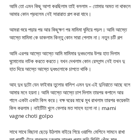
আমি তো এমন কিছু আশা করছিলাম তাই বললাম – তোমার অমত না থাকলে
আমার কোন প্রবলেম নেই সারারাত গল্প করা যাবে।
আমরা শুয়ে পড়ার পর আর কিছুক্ষণ পর মামিমা ঘুমিয়ে পড়ল। আমি আস্তে
আস্তে মামিমা কে ডাকলাম কিন্তু কোন সারা পেলাম না। নতুন চটি গল্প
আমি এরপর আস্তে আস্তে আমি মামিমার দুধগুলোর উপর হাত দিলাম
ঘুমোনোর নাটক করতে করতে। যখন দেখলাম কোন রেসপন্স নেই তখন দু
হাত দিয়ে আস্তে আস্তে দুধগুলোকে চাপতে থাকি।
আহ দুধ দুটো যেন ফাইবার তুলোর বালিশ এমন দুধ এই দুনিয়াতে আছে বলে
আমার মনে হয়না। আমি আস্তে আস্তে চাপ দিলাম তারপর কপালে আর
গালে একটা একটা কিস করে। বক্ষ ঘরের মাঝে মুখ রাখলাম তারপর কয়েকটা
কিস করলাম। নাইটিটা খুলে ফেলার মত সাহস হলো না। mami
vagne choti golpo
সাথে সাথে বিছানা ছেড়ে উঠলাম বাইরে গিয়ে ওয়াশিং মেশিনে সামনে রাখা
ব্রা প্যান্টি টেনে বাথরুমে ঢুকলাম তারপর প্রায় কুড়ি মিনিট খেঁছে মাল