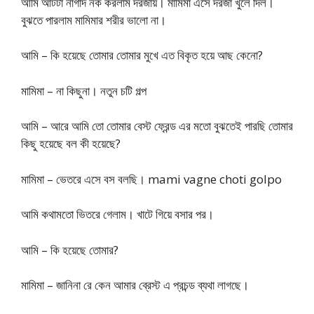
আমি আটটা নাগাদ নক করলাম দরজায়। মামিমা এসে দরজা খুলে দিল।
বুঝতে পারলাম মামিমার শরীর ভালো না।
আমি – কি হয়েছে তোমার তোমার মুখে এত বিকৃত হয়ে আছ কেনো?
মামিমা – না কিছুনা। নতুন চটি গল্প
আমি – আরে আমি তো তোমার বেস্ট ফ্রেন্ড এর মতো বুঝতেই পারছি তোমার
কিছু হয়েছে বল কী হয়েছে?
মামিমা – ভেতরে এসে বস বলছি। mami vagne choti golpo
আমি কথামতো ভিতরে গেলাম। খাটে গিয়ে বসার পর।
আমি – কি হয়েছে তোমার?
মামিমা – জানিনা রে কেন আমার ব্রেস্ট এ প্রচন্ড ব্যথা লাগছে।