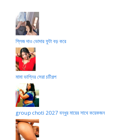
a
t
য়ে
সং
r
i
ছো
সা
g
g
র
o
o
ত্যা
l
l
গ
p
p
প্লিজ দাও ভোদার ফুটা বড় করে
o
o
মামা ভাগ্নির সেরা চটিগল্প
group choti 2027 বন্ধুর মায়ের সাথে কয়েকজন