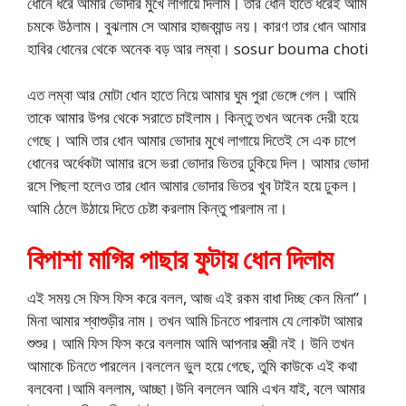
ধোনে ধরে আমার ভোদার মুখে লাগায়ে দিলাম। তার ধোন হাতে ধরেই আমি
চমকে উঠলাম। বুঝলাম সে আমার হাজব্যান্ড নয়। কারণ তার ধোন আমার
হাবির ধোনের থেকে অনেক বড় আর লম্বা। sosur bouma choti
এত লম্বা আর মোটা ধোন হাতে নিয়ে আমার ঘুম পুরা ভেঙ্গে গেল। আমি
তাকে আমার উপর থেকে সরাতে চাইলাম। কিন্তু তখন অনেক দেরী হয়ে
গেছে। আমি তার ধোন আমার ভোদার মুখে লাগায়ে দিতেই সে এক চাপে
ধোনের অর্ধেকটা আমার রসে ভরা ভোদার ভিতর ঢুকিয়ে দিল। আমার ভোদা
রসে পিছলা হলেও তার ধোন আমার ভোদার ভিতর খুব টাইন হয়ে ঢুকল।
আমি ঠেলে উঠায়ে দিতে চেষ্টা করলাম কিন্তু পারলাম না।
বিপাশা মাগির পাছার ফুটায় ধোন দিলাম
এই সময় সে ফিস ফিস করে বলল, আজ এই রকম বাধা দিচ্ছ কেন মিনা”।
মিনা আমার শ্বাশুড়ীর নাম। তখন আমি চিনতে পারলাম যে লোকটা আমার
শুশুর। আমি ফিস ফিস করে বললাম আমি আপনার স্ত্রী নই। উনি তখন
আমাকে চিনতে পারলেন।বললেন ভুল হয়ে গেছে, তুমি কাউকে এই কথা
বলবেনা।আমি বললাম, আচ্ছা।উনি বললেন আমি এখন যাই, বলে আমার