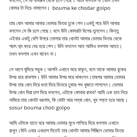
বললেন, সে কি বাথরুম থেকে চলে গেছে। আমি বললাম না।উনি তখন
কোমর টা নিচে নামালেন। bouma ke chodar golpo
তার ধোন আবার আবার ভোদার ভিতর ঢুকে গেল।একটু পরে উনি আবার
বললেন সে কি চলে গেছে। বলে উনি কোমরটা উপের তুললেন। কিন্তু
এইবার একটু বেশি উপরে তোলায় তার ধোনটা আমার ভোদার ভিতর থেকে
পচাৎ শব্দ করে বের হয়ে গেল। উনি বললেন আহ আমিও বললাম আহহ।
তখন বললাম এখন যাবেন না।
সে আগে ঘুমিয়ে পড়ুক। আপনি এখানে শুয়ে থাকুন, বলে তাকে আমার বুকের
উপর ধরে রাখলাম। উনি আমার উপর শুয়ে থাকলেন।তারপর আমার ভোদার
উপর তার ধোন দিয়ে গুতা দিয়ে ভিতরে ঢুকার পথ খুজতে লাগলেন। ভোদার
উপর ধোন দিয়া চাপ দিয়ে বললেন, এটাকে কোথায় রাখব? আমি এক হাত নিচে
নামিয়ে তার ধোনটা ধরলাম, কি মোটা আর লম্বা ধোন, খুব শক্ত হয়ে আছে।
sosur bouma choti golpo
আমি ওটাকে হাতে ধরে আমার ভোদার মুখে লাগিয়ে দিয়ে বললাম এখানে
রাখুন।উনি এবার একচাপ দিতেই তার ধোনটা আমার পিচ্ছিল ভোদার ভিতর