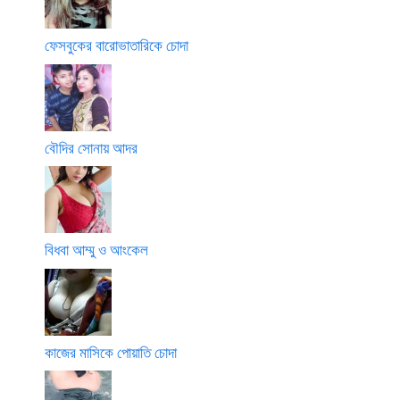
ফেসবুকের বারোভাতারিকে চোদা
বৌদির সোনায় আদর
বিধবা আম্মু ও আংকেল
কাজের মাসিকে পোয়াতি চোদা