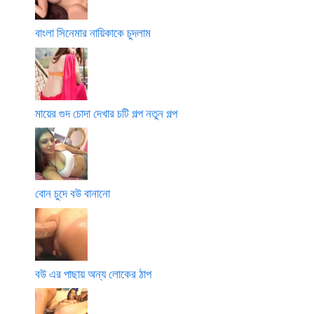
বাংলা সিনেমার নায়িকাকে চুদলাম
মায়ের গুদ চোদা দেখার চটি গল্প নতুন গল্প
বোন চুদে বউ বানানো
বউ এর পাছায় অন্য লোকের ঠাপ