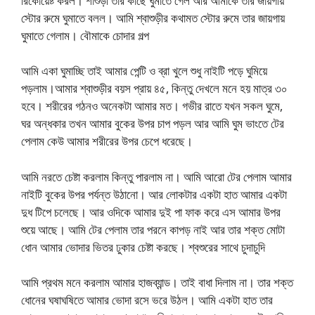
রিকোয়েষ্ট করল। শাশুড়ী তার কাছে ঘুমাতে গেল আর আমাকে তার জায়গায়
স্টোর রুমে ঘুমাতে বলল। আমি শ্বাশুড়ীর কথামত স্টোর রুমে তার জায়গায়
ঘুমাতে গেলাম। বৌমাকে চোদার গল্প
আমি একা ঘুমাচ্ছি তাই আমার পেন্টি ও ব্রা খুলে শুধু নাইটি পড়ে ঘুমিয়ে
পড়লাম।আমার শ্বাশুড়ীর বয়স প্রায় ৪৫, কিন্তু দেখলে মনে হয় মাত্র ৩০
হবে। শরীরের গঠনও অনেকটা আমার মত। গভীর রাতে যখন সকল ঘুমে,
ঘর অন্ধকার তখন আমার বুকের উপর চাপ পড়ল আর আমি ঘুম ভাংতে টের
পেলাম কেউ আমার শরীরের উপর চেপে ধরেছে।
আমি নরতে চেষ্টা করলাম কিন্তু পারলাম না। আমি আরো টের পেলাম আমার
নাইটি বুকের উপর পর্যন্ত উঠানো। আর লোকটার একটা হাত আমার একটা
দুধ টিপে চলেছে। আর ওদিকে আমার দুই পা ফাক করে এস আমার উপর
শুয়ে আছে। আমি টের পেলাম তার পরনে কাপড় নাই আর তার শক্ত মোটা
ধোন আমার ভোদার ভিতর ঢুকার চেষ্টা করছে। শ্বশুরের সাথে চুদাচুদি
আমি প্রথম মনে করলাম আমার হাজব্যান্ড। তাই বাধা দিলাম না। তার শক্ত
ধোনের ঘষাঘষিতে আমার ভোদা রসে ভরে উঠল। আমি একটা হাত তার