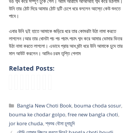
ভচ শব্দ করে সম্পূর্ণ ঢুকে গেল। আমি আরামে আআআহ শব্দ করে উঠলাম।
উনি তার ঠোট দিয়ে আমার ঠোট দুটি চেপে ধরে বললেন আস্তে কেউ শুনতে
পাবে।
এবার উনি দুই হাতে আমাকে জড়িয়ে ধরে তার কোমরটা উঠা নামা করতে
লাগলেন।আর তার ধোনটা পচ পচ পচাৎ পচাৎ শব্দ করে আমার ভোদার ভিতর
উঠা নামা করতে লাগলো। এভাবে প্রায় আধ ঘন্টা ধরে উনি আমাকে চুদে তার
মাল আউট করলেন। আমিও চরম তৃপ্তি পেলাম
Related Posts:
নি
শ্ব
আ
p
n
রা
b
বৌ
জে
শু
ম
o
e
তে
a
দি
র
র
রা
r
w
হ
n
র
ছে
বৌ
এ
o
c
ঠা
g
পু
Categories
Bangla New Choti Book
,
bouma choda sosur
,
লে
মা
ক
k
h
ৎ
l
ট
র
পা
রু
i
o
ক
a
কি
bouma ke chodar golpo
,
free new bangla choti
,
ব
রি
মে
a
t
রে
s
মা
jor kore chuda
,
শ্বশুর বৌমা চুদাচুদি
উ
বা
ই
c
i
কা
e
রা
বৌদি তোমার পিছনে করতে দিবে? bangla choti boudi