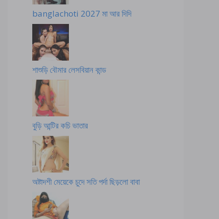
banglachoti 2027 মা আর দিদি
শাশুড়ি বৌমার লেসবিয়ান কান্ড
বুড়ি আন্টির কচি ভাতার
অষ্টাদশী মেয়েকে চুদে সতি পর্দা ছিড়লো বাবা