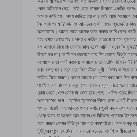
অর স্বামী ভাবে আমার বঊ কত অভাগী। স্বামীর সোহাগ থেকে বঞ
কোন অভিযোগ নেই। যাই হোক কামাল লিমাকে একদিন বললঃ 
অনেক কস্ট হয়। সময় কাটতে চায় না। তাই আমি তোমাকে একটা
লিমাঃ কি পরামর্শ? কামালঃ আমাদের একটা নতুন প্রজেক্টের কা
কক্সবাজারে। আমার হাতে অনেক কাজ থাকায় আমি যেতে পারছি
হয়ে ওখানে যেতে পার। সময় ও কাটবে বেড়ানো ও হবে ব্যবসায় 
বল আমাকে দিয়ে কি তোমার কাজ হবে? আমি এসবের কি বুঝি??
চিন্তা কর না। আমি সব ব্যবস্তা করে দিব তোমার কিছুই করতে
তোমাকে ছাড়া যাব? কামালঃ আমাকে ছাড়া এতদিন ছিলে না?? লি
যখন বলছ যাব। মনে মনে লিমা ভীষন খুশী। শিউর কাউকে না 
মারিয়ে নিতে পারবে। ভাবল তারেক কে ফোন করে বলে দিক কক
পরেই ভাবল নাথাক। নতুন কোন ধোনের স্বাদ নিতে হবে। তা
চোদা খেতে খেতে ভোদা টা ধ্যতা হয়ে গেছে। ৩দিন পরেই লিমা
কক্সবাজারের পথে। হোটেল প্রাসাদের লিমার জন্য একটি সিংগ
ওখানে গিয়েই লিমা জানতে পারল অখানে খুবই বড় মাপের সম্ম
থেকে বায়ার রা আসবে আর তাদের কে বিভিন্ন প্রজেক্টে ইনভেস
তেল মারবে দেশের বিভিন্ন নাম করা ব্যবসায়ীরা। অনেক বড় বড়
টুইটুম্বর পুরো হোটেল। এর মাঝে হয়েছে বিদেশি আমীরদের 