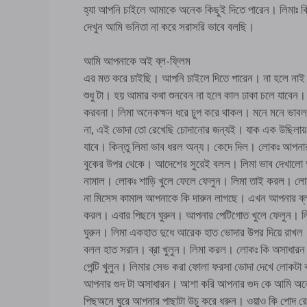
হ্যা আপনি চাইলে আমাকে অনেক কিছুই দিতে পারেন। লিমাঃ 
দেখুন আমি ভনিতা না করে সরাসরি ভাবে বলছি।
আমি আপনাকে অই ব্ল-ফ্লিম
এর মত করে চাইছি। আপনি চাইলে দিতে পারেন। না হলে না
শুধু টা। হয় আমার কথা শুনবেন না হলে কাল ঢাকা চলে যাব
করবনা। লিমা অনেকক্ষন ধরে চুপ করে থাকল। মনে মনে ভাবল
না, এই ভোদা তো রেখেছি চোদানোর জন্যই। যাক এক উছিলায় 
যাবে। কিন্তু লিমা ভাব ধরল অন্য। কেদে দিল। লোকঃ আপনার
বুকের উপর থেকে। আদেশের সুরেই বলল। লিমা ভাব দেখালো অ
নামাল। লোকঃ শাড়ি খুলে ফেলে ফেলুন। লিমা তাই করল। লো
না মিসেস কামাল আপনাকে কি দারুন লাগছে। এখন আপনার ব্ল
করল। এবার পিছনে ঘুরুন। আপনার পেটিগোত খুলে ফেলুন। 
ঘুরুন। লিমা একহাত দুধে আরেক হাত ভোদার উপর দিয়ে রাখল। 
বলল হাত সরান। ব্রা খুলুন। লিমা করল। লোকঃ কি অসাধার
পেন্টি খুলুন। লিমার সেভ করা ফোলা ফরসা ভোদা দেখে লোকটা
আপনার গুদ টা অসাধারন। আশা করি আপনার গুদ কে আমি অন
পিছঅনে ঘুরে আপনার পাছাটা উচু করে ধরুন। ওয়াও কি পোদ রে