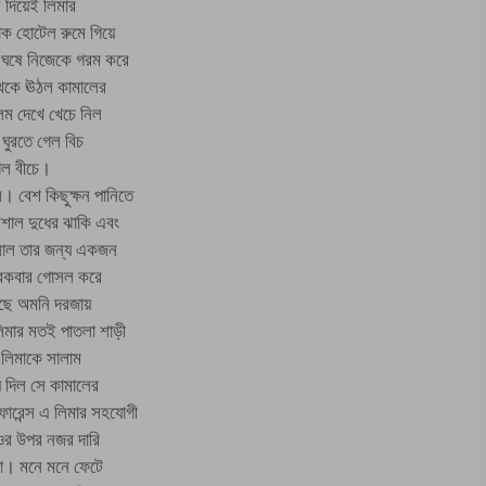
ন দিয়েই লিমার
োক হোটেল রুমে গিয়ে
ে ঘষে নিজেকে গরম করে
থেকে ঊঠল কামালের
িম দেখে খেচে নিল
 ঘুরতে গেল বিচ
গেল বীচে।
 বেশ কিছুক্ষন পানিতে
শাল দুধের ঝাকি এবং
নাল তার জন্য একজন
রেকবার গোসল করে
রেছে অমনি দরজায়
িমার মতই পাতলা শাড়ী
 লিমাকে সালাম
 দিল সে কামালের
রেন্স এ লিমার সহযোগী
ওর উপর নজর দারি
না। মনে মনে ফেটে