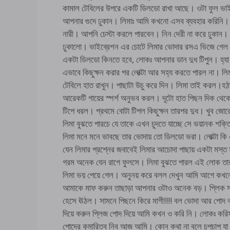
কামাল টেবিলের উপরে একটি ডিলডো রাখা আছে। ওটা ফুল ভাইব
আপনার গুদে ঢুকান। লিমাঃ আমি কখনো এসব ব্যবহার করিনি। 
নারী। আপনি চেস্টা করলে পারবেন। নিন দেরী না করে ঢুকান।
ঢুকালো। ভাইব্রেশন এর চোটে লিমার ভোদার রসএ ভিজে গে
একটা ডিলডো কিনতে হবে, লোকঃ আপনার ডান দুধ টিপুন। হ্যা 
এভাবে কিছুক্ষন করার পর লোক্টা আর সহ্য করতে পারল না। ল
টেবিলে হাত রাখুন। পাছাটা উচু করে দিন। লিমা তাই করল।হঠা
আরেকটি গায়ের স্পর্শ অনুভব করল। দূটো হাত পিছন দিক থেক
টিপে ধরল। প্রথমে বোটা টিপল কিছুক্ষন তারপর দুধ। খুব জো
লিমা বুঝতে পারচে যে তাকে এখন চুদতে যাচ্ছে সে ভয়ানক শক্ত
লিমা মনে মনে ভাবছে তার ভোদায় তো ডিলডো ভরা। লোক্টা কি 
যেন লিমার প্রশ্নের জবাবেই লিমার আচোদা পাছায় একটা মস্ত
গরম অনেক যেন রাগে ফুলসে। লিমা বুঝতে পারল এই লোক তার
লিমা ভয় পেয়ে গেল। অনুনয় করে বলল দেখুন আমি আগে কখনো
আমাকে মাফ করুন তাছাড়া আপনার ওটাও অনেক বড়। প্লিক স
হেসে ঊঠল। সামনে পিছনে কিরে মাগী!!!! বল ভোদা আর পোদ ব
দিয়ে করুন প্লিজ পোদ দিয়ে আমি কখন ও করি নি। লোকঃ ক
পোদের কুমারিত্ব নিব আজ আমি। কোন কথা না বলে চুপচাপ যা 