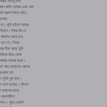
্ছিত কিন্তু তাও
জান জানি তোমার একা একা
 পরামর্শ দিতে পারি।
জ চলছে
 না। তুমি চাইলে আমার
শিখলে। লিমাঃ কি যে
 কামালঃ আরে হবে
 হবে না। লিমাঃ
মাঃ ঠিক আছে তুমি
কাউকে দিয়ে ভোদা
্সবাজার আসার জন্য।
রেক আর রহমানের ধোনের
 রওয়ানা হল
েল সুইট বুক করা।
েলন হতে চলেছে। বিদেশ
্ট করানোর জন্য
 ব্যবসায়ীতে
আগমন। পুরো হোটেল