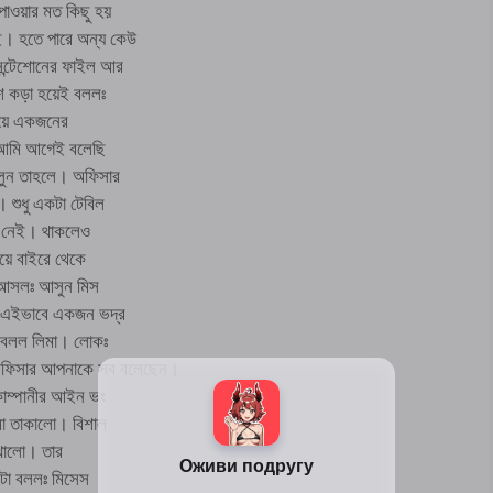
পাওয়ার মত কিছু হয়
ই। হতে পারে অন্য কেউ
েন্টেশোনের ফাইল আর
েশ কড়া হয়েই বললঃ
নিয়ে একজনের
ম আমি আগেই বলেছি
লুন তাহলে। অফিসার
। শুধু একটা টেবিল
ু নেই। থাকলেও
িয়ে বাইরে থেকে
ে আসলঃ আসুন মিস
ু এইভাবে একজন ভদ্র
ই বলল লিমা। লোকঃ
অফিসার আপনাকে সব বলেছেন।
কোম্পানীর আইন ভং
মা তাকালো। বিশাল
েখালো। তার
 টা বললঃ মিসেস