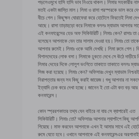
পড়লেওমুখে হাসি হাসি ভাব নিওয়ে থাকল। লিমার সহকারীর নাম
মতই একটা জাস্তি মাল। লিমা ও রাসা পরস্পরকে ভাল করে দে
বীচে গেল। কিছুক্ষন ঘোরাফেরা করে হোটেলে ফিরতেই লিমা দেখল
আছে। রাসা তাড়াহুড়ো করে লিমাকে বললঃ ম্যাডাম আপনার সা
এই কনফারেন্সের হেড অফ সিকিউরিটি। লিমাঃ কেন? রাসাঃ তা ত
বলেছেন আপনাকে যেন তার সালাম দেওয়া হয়। লিমাঃ তো তাকে 
আপনার রুমেই। লিমাঃ ওকে আমি দেখছি। লিমা রুমে গেল। 
বিশালদেহের লোক বসা। লিমাকে ঢুকতে দেখে সে ঊঠে দাড়ীয়ে 
লিমার দেহের দিকে লোলুপ ভংগিতে তাকাতে তাকাতে বললঃ ম্যা
সিজ করা হয়েছে। লিমাঃ কেন? অফিসারঃ দেখুন ম্যাডাম নিশ্চয়
নিরাপত্তার জন্য সব কিছু করাই জায়েজ। শুধু আপনার না সকল
ইত্যাদি চেক করে দেখা হচ্ছে। জানেন ই তো এটা কত বড় আর গুর
কনফারেন্স।
কোন স্প্ররশকাতর তথ্য যেন বাইরে না যায় সে ব্যাপারেই এত
সিকিউরিটি। লিমাঃ তো? অফিসারঃ আপনার ল্যাপটপে কিছু আপত
গিয়েছে। মাফ করবেন আপনাকে এখন ই আমার সাথে এই হোটে
রুমে যেতে হবে। ওখানে আপনাকে এই কনফারেন্সএর অরগানাই