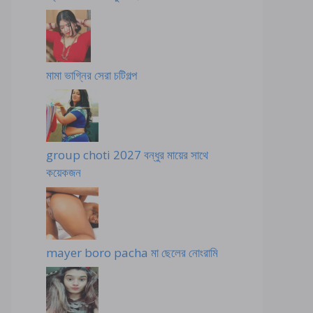
মামা ভাগ্নির সেরা চটিগল্প
group choti 2027 বন্ধুর মায়ের সাথে
কয়েকজন
mayer boro pacha মা ছেলের নোংরামি