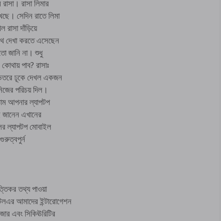
 রাসা। রাসা লিমার
খছে। সেদিন রাতে লিমা
 রাসা দাঁড়িয়ে
থে দেখা করতে এসেছেন
ো জানি না। শুধু
কোথায় পাব? রাসাঃ
ভিতরে ঢূকে দেখল একজন
নিজের পরিচয় দিল।
ডাম আপনার ল্যাপটপ
ই জানেন এখানের
ের ল্যাপটপ মোবাইল
ুত্বপুর্ন
্তিকর তথ্য পাওয়া
লএর আমাদের ইন্টারোগেশন
জার এবং সিকিঊরিটির