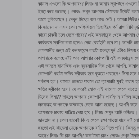
কামাল এগুলো কি আপনার?? লিমাঃ না আমার ল্যাপ্টপে এগুলো
ইচ্ছা করে ভরেছে। লোকঃ দেখুন আপনার স্টোরেজ হিস্টরী বল
আগে ঢুকিয়েছেন। দেখুন মিথ্যে বলে লাভ নেই। আমরা শিউর 
কি জানেন না এসব কোন অফিসিয়াল ডিভাইসে পর্ন রাখা নিষিদ্
কারো চাকরী চলে যেতে পারে?? এই কনফারেন্স থেকে আপনার 
কার্যক্রম স্থগিত করা হলেও সেটা বেয়াইনী হবে না। আপনি 
কোম্পানীর জন্য এই কনফারেন্স কতটা গুরুত্বপুর্ন এটাও নিশ্চয়
আপনাকে বলেছেন?? আর আপনার কোম্পানী এই কনফারেন্স থেক
এটা জানলে সামাজিক এবং ব্যবসায়িক দিক থেকে আপনি, কামা
কোম্পানী কতটা ক্ষতির স্বীকার হবে বুঝতে পারছেন? লিমা মনে
সর্বনাশ হল। কামাল জানতে পারলে তো ব্যাপারটা খুবই খারাপ হ
ক্ষতির স্বীকার হবে। যে করেই হোক এই ঝামেলা থেকে বাচত
মিসেস লিমা?? তাহলে আপনার কোম্পানীর পারমিশন বাতিল কর
জন্যঅই আপনাকে কস্টকরে ডেকে আনা হয়েছে। আপনি রুমে
আপনাকে ঢাকায় পাঠিয়ে দেয়া হবে। লিমাঃ দেখুন আমি লজ্জি
জানতাম না। কোন ভাবেই কি এ থেকে রক্ষা পাওয়া যাবে না? ল
হয়তো এই ঝামেলা থেকে আপনাকে বাচিয়ে দিতে পারি। কিন্তু
আছে? লিমাঃ কি চান আপনি? কত টাকা চান? লোকঃ দেখুন টা