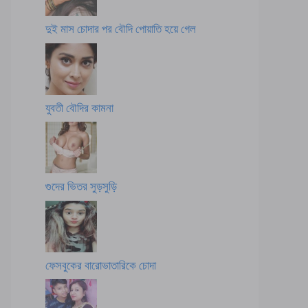
দুই মাস চোদার পর বৌদি পোয়াতি হয়ে গেল
যুবতী বৌদির কামনা
গুদের ভিতর সুড়সুড়ি
ফেসবুকের বারোভাতারিকে চোদা