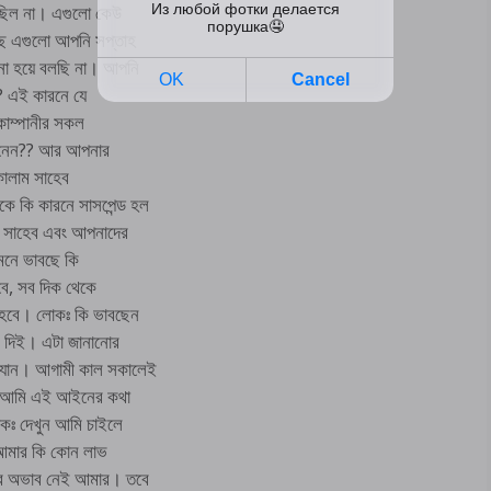
 ছিল না। এগুলো কেউ
ছে এগুলো আপনি সপ্তাহ
না হয়ে বলছি না। আপনি
ধ? এই কারনে যে
কোম্পানীর সকল
জানেন?? আর আপনার
 কালাম সাহেব
ে কি কারনে সাসপেন্ড হল
ল সাহেব এবং আপনাদের
 মনে ভাবছে কি
বে, সব দিক থেকে
ে হবে। লোকঃ কি ভাবছেন
ে দিই। এটা জানানোর
 যান। আগামী কাল সকালেই
ত। আমি এই আইনের কথা
োকঃ দেখুন আমি চাইলে
 আমার কি কোন লাভ
কার অভাব নেই আমার। তবে