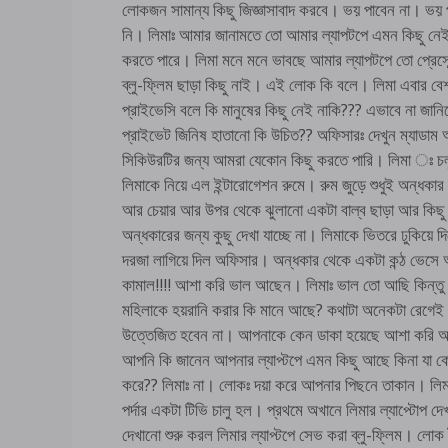
লোকজন সামান্য কিছু জিজ্ঞাসাবাদ করবে। ভয় পাবেন না। ভয় 
নি। লিমাঃ আমার জানামতে তো আমার ল্যাপটপে এমন কিছু নে
করতে পারে। লিমা মনে মনে ভাবছে আমার ল্যাপটপে তো প্রেস
ব্লু-ফ্লিম ছাড়া কিছু নাই। এই লোক কি বলে। লিমা এবার ব
প্রাইভেসি বলে কি মানুষের কিছু নেই নাকি??? এভাবে না জা
প্রাইভেট জিনিষ হাতানো কি উচিত?? অফিসারঃ দেখুন ম্যাডা
সিকিউরটির জন্য আমরা যেকোন কিছু করতে পারি। লিমা ঃ চ
লিমাকে নিয়ে এল ইন্টারোগেশন রুমে। রুম জুড়ে শুধুই অন্ধকার
আর চেয়ার আর উপর থেকে ঝুলানো একটা বাল্ব ছাড়া আর কিছ
অন্ধকারের জন্য কুছু দেখা যাচ্ছে না। লিমাকে ভিতরে ঢুকিয়ে দ
দরজা লাগিয়ে দিল অফিসার। অন্ধকার থেকে একটা কন্ঠ ভেস
কামাল!!!! আশা করি ভাল আছেন। লিমাঃ ভাল তো আছি কিন্ত
মহিলাকে হয়রানি করার কি মানে আছে? কথাটা অনেকটা রেগে
উত্তেজিত হবেন না। আপনাকে কেন ডাকা হয়েছে আশা করি 
আপনি কি জানেন আপনার ল্যাপ্টপে এমন কিছু আছে কিনা যা 
করে?? লিমাঃ না। লোকঃ দয়া করে আপনার পিছনে তাকান। লি
পর্দার একটা টিভি চালু হল। প্রথমে অখানে লিমার ল্যাপ্টোপ দ
দেখানো শুরু করল লিমার ল্যাপ্টপে সেভ করা ব্লু-ফ্লিম। লোক