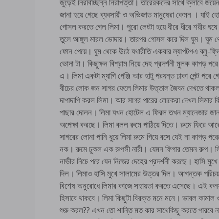
জুড়েই নিরবিচ্ছিন্ন নিরাপত্তা। তারেরকদের সাথে ক্লাবে জয়ে
জানা হয়ে গেছে ব্যবসায়ী ও অভিজাত মানুষেরা কেমন । যাই হ
গোসল করতে গেল লিমা। পুরো লেংটা হয়ে ধীরে ধীরে শরীর ঘষ
তুলে আঙ্গুল মারল ভোদায়। তারপর গোসল করে দিল ঘুম। ঘুম 
ফোন পেয়ে। ঘুম থেকে ঊঠে যথারীতি একবার ল্যাপটপএ ব্লু-ফ্ল
ভোদা টা। কিছুক্ষন বিশ্রাম নিয়ে দেহ প্রদর্শনী মুলক কাপড় পরে
এ। লিমা একটা ম্যাগি গেঞ্জি আর হাটু পরযন্ত ঢাকা পেন্ট পরে 
বীচের লোক জন সাগর ফেলে লিমার উত্তাল জৈবন দেখতে থাকল।
দাপাদাপি করল লিমা। আর সাগর পারের লোকেরা দেখল লিমার বি
পাছার দোলন। লিমা যখন হোটেল এ ফিরল তখন ম্যানেজার জা
অপেক্ষা করছে। লিমা বলল রুমে পাঠিয়ে দিতে। রুমে ফিরে আ
সাগরের লোনা পানি ধুয়ে লিমা রুমে গিয়ে বসে যেই না কাপড় প
নক। রুমে ঢুকল এক রুপসী নারী। যেমন ফিগার তেমন রুপ। ল
নাভীর নিচে পরে যেন নিজের দেহের প্রদর্শনী করছে। হাসি মুখে
দিল। লিমাও হাসি মুখে সালামের উত্তর দিল। আগন্তক পরিচয়
বিশেষ অনুরোধে লিমার কাজে সহায়তা করতে এসেছে। এই কনফা
হিসাবে থাকবে। লিমা কিছুটা বিরক্ত মনে মনে। ভাবল কামাল 
শুরু করল?? এখন তো শান্তি মত কার সাথেকিছু করতে পারবে 