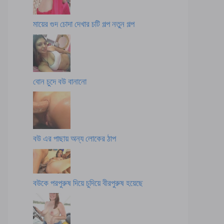
মায়ের গুদ চোদা দেখার চটি গল্প নতুন গল্প
বোন চুদে বউ বানানো
বউ এর পাছায় অন্য লোকের ঠাপ
বউকে পরপুরুষ দিয়ে চুদিয়ে বীরপুরুষ হয়েছে