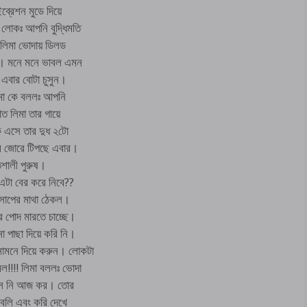
্রেশন মুডে দিয়ে
লোকঃ আপনি বুদ্ধিমতি
 লিমা ভোদায় ডিলড
ল। মনে মনে ভাবল এমন
এবার বোটা চুসুন।
িমা কে বললঃ আপনি
ত লিমা তার গায়ে
ে এসে তার দুধ ২টো
রে জোরে টিপছে এবার।
িশালী পুরুষ।
এটা বের করে নিবে??
 সাপের মাথা ঠেকল।
 পোদ মারতে চাচ্ছে।
 পাছা দিয়ে করি নি।
ামনে দিয়ে করুন। লোকটা
ল!!!! লিমা বললঃ ভোদা
রিস নি আজ কর। তোর
বলি এবং করি দেখে