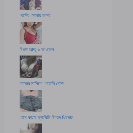
বৌদির সোনায় আদর
বিধবা আম্মু ও আংকেল
কাজের মাসিকে পোয়াতি চোদা
যৌন কাতর ফ্যামিলি রিয়েল থ্রিসাম