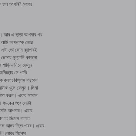
কি চান আপনি? লোকঃ
ই। আর এ ছাড়া আপনার পথ
েন। আমি আপনাকে জোর
 এটা তো কোন ব্যাপারই
ভোদার চুল্কানি কমানো
 শাড়ি নামিয়ে ফেলুন
নিচ্ছায় সে শাড়ি
ক বললঃ বিশ্বাস করবেন
াউজ খুলে ফেলুন। লিমা
লিমা করল। এবার সামনে
ধমকের শুরে লোক্টা
ন মাই আপনার। এবার
 বললঃ মিসেস কামাল
েক আদর দিতে পারব। এবার
!!! লোকঃ মিসেস