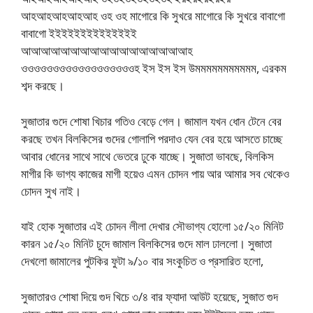
আহআহআহআহআহ ওহ ওহ মাগোরে কি সুখরে মাগোরে কি সুখরে বাবাগো
বাবাগো ইইইইইইইইইইইইইই
আআআআআআআআআআআআআআআআআহ
ওওওওওওওওওওওওওওওওওওহ ইস ইস ইস উমমমমমমমমমমম, এরকম
শব্দ করছে।
সুজাতার গুদে শোষা খিচার গতিও বেড়ে গেল। জামাল যখন ধোন টেনে বের
করছে তখন বিলকিসের গুদের গোলাপি পরদাও যেন বের হয়ে আসতে চাচ্ছে
আবার ধোনের সাথে সাথে ভেতরে ঢুকে যাচ্ছে। সুজাতা ভাবছে, বিলকিস
মাগীর কি ভাগ্য কাজের মাগী হয়েও এমন চোদন পায় আর আমার সব থেকেও
চোদন সুখ নাই।
যাই হোক সুজাতার এই চোদন লীলা দেখার সৌভাগ্য হোলো ১৫/২০ মিনিট
কারন ১৫/২০ মিনিট চুদে জামাল বিলকিসের গুদে মাল ঢাললো। সুজাতা
দেখলো জামালের পুটকির ফুটা ৯/১০ বার সংকুচিত ও প্রসারিত হলো,
সুজাতারও শোষা দিয়ে গুদ খিচে ৩/৪ বার ফ্যাদা আউট হয়েছে, সুজাত গুদ