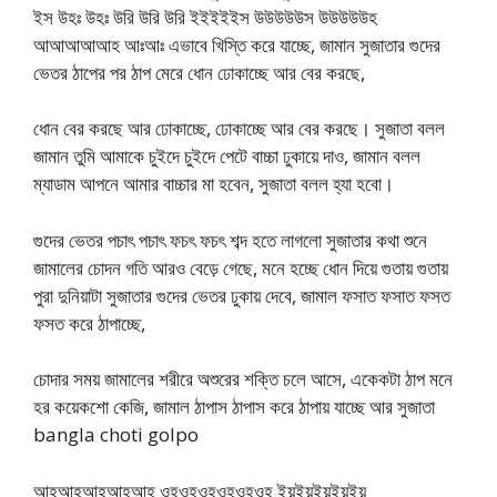
ইস উহঃ উহঃ উরি উরি উরি ইইইইইস উউউউউস উউউউউহ
আআআআআহ আঃআঃ এভাবে খিস্তি করে যাচ্ছে, জামান সুজাতার গুদের
ভেতর ঠাপের পর ঠাপ মেরে ধোন ঢোকাচ্ছে আর বের করছে,
ধোন বের করছে আর ঢোকাচ্ছে, ঢোকাচ্ছে আর বের করছে। সুজাতা বলল
জামান তুমি আমাকে চুইদে চুইদে পেটে বাচ্চা ঢুকায়ে দাও, জামান বলল
ম্যাডাম আপনে আমার বাচ্চার মা হবেন, সুজাতা বলল হ্যা হবো।
গুদের ভেতর পচাৎ পচাৎ ফচৎ ফচৎ শব্দ হতে লাগলো সুজাতার কথা শুনে
জামালের চোদন গতি আরও বেড়ে গেছে, মনে হচ্ছে ধোন দিয়ে গুতায় গুতায়
পুরা দুনিয়াটা সুজাতার গুদের ভেতর ঢুকায় দেবে, জামাল ফসাত ফসাত ফসত
ফসত করে ঠাপাচ্ছে,
চোদার সময় জামালের শরীরে অশুরের শক্তি চলে আসে, একেকটা ঠাপ মনে
হর কয়েকশো কেজি, জামাল ঠাপাস ঠাপাস করে ঠাপায় যাচ্ছে আর সুজাতা
bangla choti golpo
আহআহআহআহআহ ওহওহওহওহওহওহ ইয়ইয়ইয়ইয়ইয়