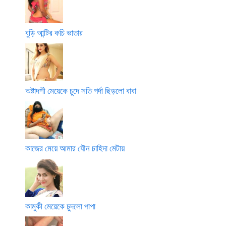
বুড়ি আন্টির কচি ভাতার
অষ্টাদশী মেয়েকে চুদে সতি পর্দা ছিড়লো বাবা
কাজের মেয়ে আমার যৌন চাহিদা মেটায়
কামুকী মেয়েকে চুদলো পাপা