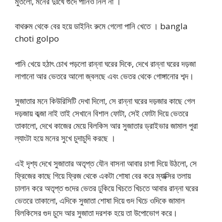
মুতলো, মনের দুঃখে গুদে পানিও নিল না ।
বাথরুম থেকে বের হয়ে ডাইনিং রুমে গেলো পানি খেতে । bangla
choti golpo
পানি খেয়ে হঠাৎ চোখ পড়লো রান্না ঘরের দিকে, দেখে রান্না ঘরের দড়জা
লাগানো আর ভেতরে আলো জ্বলছে এবং ভেতর থেকে গোঙ্গানোর শব্দ।
সুজাতার মনে কিউরিসিটি দেখা দিলো, সে রান্না ঘরের দড়জার কাছে গেল
দড়জায় কব্জা নাই তাই সেখানে বিশাল ফোটা, সেই ফোটা দিয়ে ভেতরে
তাকালো, দেখে কাজের মেয়ে বিলকিস আর সুজাতার ড্রাইভার জামাল পুরা
ল্যাংটা হয়ে মনের সুখে চুদাচুদি করছে ।
এই দৃশ্য দেখে সুজাতার অতৃপ্ত যৌন বাসনা আবার চাগা দিয়ে উঠলো, সে
ফ্রিজের কাছে গিয়ে ফ্রিজ থেকে একটা শোষা বের করে ম্যাক্সির তলায়
চালান করে অতৃপ্ত গুদের ভেতর ঢুকিয়ে খিচতে খিচতে আবার রান্না ঘরের
ভেতরে তাকালো, এদিকে সুজাতা শোষা দিয়ে গুদ খিচে ওদিকে জামাল
বিলকিসের গুদ চুদে আর সুজাতা দরশক হয়ে তা উপোভোগ করে।