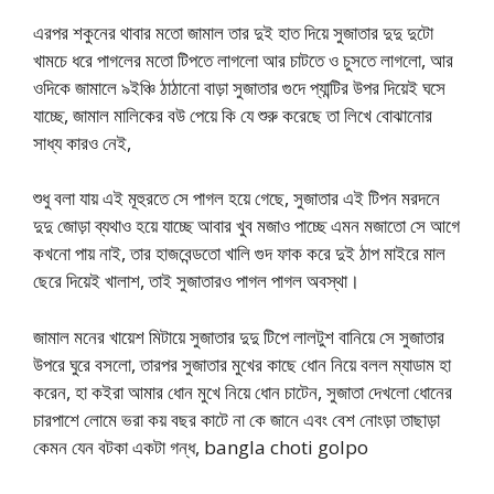
এরপর শকুনের থাবার মতো জামাল তার দুই হাত দিয়ে সুজাতার দুদু দুটো
খামচে ধরে পাগলের মতো টিপতে লাগলো আর চাটতে ও চুসতে লাগলো, আর
ওদিকে জামালে ৯ইঞ্চি ঠাঠানো বাড়া সুজাতার গুদে প্যান্টির উপর দিয়েই ঘসে
যাচ্ছে, জামাল মালিকের বউ পেয়ে কি যে শুরু করেছে তা লিখে বোঝানোর
সাধ্য কারও নেই,
শুধু বলা যায় এই মূহুরতে সে পাগল হয়ে গেছে, সুজাতার এই টিপন মরদনে
দুদু জোড়া ব্যথাও হয়ে যাচ্ছে আবার খুব মজাও পাচ্ছে এমন মজাতো সে আগে
কখনো পায় নাই, তার হাজবেন্ডতো খালি গুদ ফাক করে দুই ঠাপ মাইরে মাল
ছেরে দিয়েই খালাশ, তাই সুজাতারও পাগল পাগল অবস্থা।
জামাল মনের খায়েশ মিটায়ে সুজাতার দুদু টিপে লালটুশ বানিয়ে সে সুজাতার
উপরে ঘুরে বসলো, তারপর সুজাতার মুখের কাছে ধোন নিয়ে বলল ম্যাডাম হা
করেন, হা কইরা আমার ধোন মুখে নিয়ে ধোন চাটেন, সুজাতা দেখলো ধোনের
চারপাশে লোমে ভরা কয় বছর কাটে না কে জানে এবং বেশ নোংড়া তাছাড়া
কেমন যেন বটকা একটা গন্ধ, bangla choti golpo