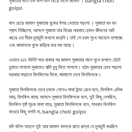
সুজাতার গুদে এক কাপ মাল ছেড়ে দিলো জামাল । bangla choti
golpo
মাল ছেড়ে জামাল সুজাতার বুকের উপর নেতায়ে পড়লো । সুজাতা ঘন ঘন
শ্বাস নিচ্ছিলো, আসলে সুজাতা তার বিয়ের অরথাত চোদন জীবনের আট
বছরে এত দীরঘ চুদাচুদি কখনো করেনি। তাই সে চরম সুখে আবেসে হাপাচ্ছে
এবং জামালকে বুকে জড়িয়ে ধরে শুয় আছে।
এভাবে ৪/৫ মিনিট শুয়ে থাকার পর জামাল সুজাতার গালে মুখে কপালে ঠোটে
চুমাতে লাগলো সুজাতাও পাল্টা চুমু দিতে লাগলো। হঠাৎ সুজাতার চোখ পড়লো
দড়জায় দাড়ানো বিলকিসের দিকে, জামালো দেখে বিলকিসকে।
সুজাতা বিলকিসকে দেখে চমকে গেলেও মাথা ঠান্ডা রেখে বলে, বিলকিস এদিক
আয়, বিলকিস কাছে আসলে সুজাতা বিলকিসকে বলে, তুই কিছু দেখছিস,
বিলকিস হ্যাঁ সূচক মাথা নারে, সুজাতা বিলকিসকে বলে, সাবধান বিলকিস
কাওরে কিছু বলবি না, bangla choti golpo
যদি বলিস তাহলে তুই আর জামাল কালকে রাতে রান্না যে চুদাচুদি করছিস