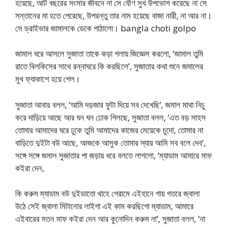
হয়েছে, আট বছরের সংসার জীবনে না সে যৌণ সুখ উপভোগ করেছে না সে
সন্তানের মা হতে পেরেছে, উপরন্তু তার নাম হয়েছে বাজা নারী, না আর না।
সে ড্রাইভার জামালকে ডেকে পাঠালো। bangla choti golpo
জামাল ঘরে আসলে সুজাতা তাকে কড়া গলায় জিজ্ঞেস করলো, ‘জামাল তুমি
রাতে বিলকিসের সাথে রন্নাঘরে কি করছিলে’, সুজাতার কথা শুনে জমালের
মুখ ফ্যাকাশে হয়ে গেল।
সুজাতা আবার বলল, ‘আমি দড়জার ফুটা দিয়ে সব দেখেছি’, জমাল মাথা নিচু
করে দাড়িয়ে আছে আর ঘন ঘন ঢোক গিলছে, সুজাতা বলল, ‘এত বড় সাহস
তোমার আমাদের ঘরে ঢুকে তুমি আমাদের কাজের মেয়েকে চুদো, তোমার না
বাড়িতে দুইটা বউ আছে, আজকে আসুক তোমার স্যার আমি সব বলে দেব’,
সঙ্গে সঙ্গে জমাল সুজাতার পা জড়ায় ধরে বলতে লাগলো, ‘ম্যাডাম আমারে মাফ
কইরা দেন,
কি করুম ম্যাডাম বউ দুইডাতো থাহে গেরামে এইহানে গায় গতরে জ্বালা
উঠে সেই জ্বালা মিটানোর লাইগা এই কাম করছিগো ম্যাডাম, আমারে
এইবারের মতন মাফ কইরা দেন আর কুনোদিন করুম না’, সুজাতা বলল, ‘না