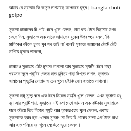
আমার যে ম্যাডাম কি আনন্দ লাগতাছে আপনারে চুদুম। bangla choti
golpo
সুজাতা জামালের টি-শাট টেনে খুলে ফেলল, হাত ধরে টেনে বিছানার উপর
ফেলে দিল, সুজাতাও এক লাফে জামালের বুকের উপর শুয়ে বলল, ‘কি
মালিকের বউকে চুদার খুব শখ তাই না’ বলেই সুজাতা জামালের ঠোটে ঠোট
লাগিয়ে চুসতে লাগলো,
জামালও সুজাতার ঠোট চুসতে লাগলো আর সুজাতার ম্যাক্সি টেনে পাছা
পরযন্ত তুলে প্যান্টির ভেতর হাত ঢুকিয়ে পাছা টিপতে লাগল, সুজাতাও
জামালের প্যান্টের বোতাম ও চেন খুলে ৯ইঞ্চি ধোন হাতাতে লাগলো।
সুজাতা হাটু মুড়ে বসে এক টানে নিজের ম্যাক্সি খুলে ফেলল, এখন সুজাতা শুধু
ব্রা আর প্যান্টি পড়া, সুজাতার এই রুপ দেখে জামাল এক ঝটকায় সুজাতাকে
পাশে শুইয়ে দিয়ে নিজের প্যান্ট আর আন্ডারওয়ার খুলে ফেলল, এরপর
সুজাতাকে ব্রার হুক খোলার সুজোগ না দিয়ে টি-শাটের মতো এক টানে মাথা
আর হাত গলিয়ে ব্রা খুলে মেঝেতে ছুরে ফেলল।