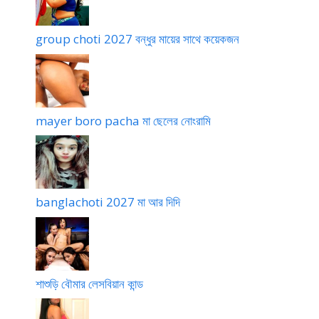
group choti 2027 বন্ধুর মায়ের সাথে কয়েকজন
mayer boro pacha মা ছেলের নোংরামি
banglachoti 2027 মা আর দিদি
শাশুড়ি বৌমার লেসবিয়ান কান্ড