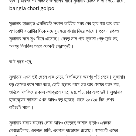
ব্যথা। এরপর প্রতিদিনই জামালের সাথে সুজানার চোদন লীলা চলতে থাকে,
bangla choti golpo
সুজানার হাজবেন্ড এমনিতেই সকাল আটটার সময় বের হয়ে যায় আর রাত
এগারোটা বারোটার দিকে মদে বুদ হয়ে বাসায় ফিরে আসে। তবে এরপরও
সুজানার মনে সুখ ফিরে এসেছে। দ্বেড় মাস পরে সুজানা প্রেগনেন্ট হয়,
অবশ্য বিলকিস আগে থেকেই প্রেগনেন্ট।
আট বছর পরে,
সুজাতার এখন দুই ছেলে এক মেয়ে, বিলকিসের অবশ্য পাঁচ মেয়ে। সুজানার
বড় ছেলের বয়স সাত বছর, ছোট ছেলের বয়স ছয় আর মেয়ের বয়স চার,
ওদিকে বিলকিসের বয়স যথাক্রমে সাত, ছয়, পাঁচ, চার এবং দুই। সুজানার
হাজবেন্ডের ব্যাবসা এখন আরও বড় হয়েছে, মাসে ২০/২৫ দিন দেশর
বাইরেই থাকে।
সুজানার বাসায় কাজের লোক আরও বেড়েছে জামাল ছাড়াও একজন
কেয়ারটেকার, একজন মালি, একজন দাড়োয়ান রয়েছে। জামালই এদের