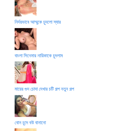
নির্দয়ভাবে আম্মুকে চুদলো স্যার
বাংলা সিনেমার নায়িকাকে চুদলাম
মায়ের গুদ চোদা দেখার চটি গল্প নতুন গল্প
বোন চুদে বউ বানানো