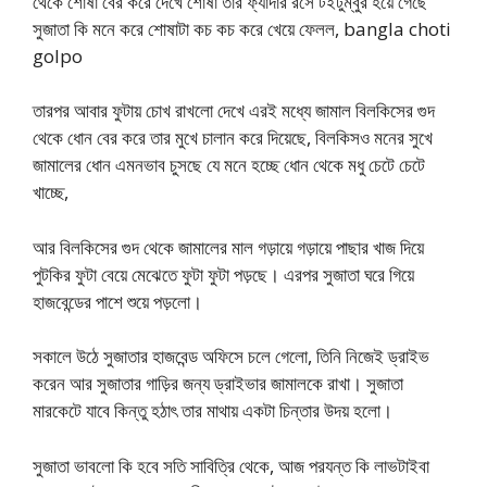
থেকে শোষা বের করে দেখে শোষা তার ফ্যাদার রসে টইটুম্বুর হয়ে গেছে
সুজাতা কি মনে করে শোষাটা কচ কচ করে খেয়ে ফেলল, bangla choti
golpo
তারপর আবার ফুটায় চোখ রাখলো দেখে এরই মধ্যে জামাল বিলকিসের গুদ
থেকে ধোন বের করে তার মুখে চালান করে দিয়েছে, বিলকিসও মনের সুখে
জামালের ধোন এমনভাব চুসছে যে মনে হচ্ছে ধোন থেকে মধু চেটে চেটে
খাচ্ছে,
আর বিলকিসের গুদ থেকে জামালের মাল গড়ায়ে গড়ায়ে পাছার খাজ দিয়ে
পুটকির ফুটা বেয়ে মেঝেতে ফুটা ফুটা পড়ছে। এরপর সুজাতা ঘরে গিয়ে
হাজবেন্ডের পাশে শুয়ে পড়লো।
সকালে উঠে সুজাতার হাজবেন্ড অফিসে চলে গেলো, তিনি নিজেই ড্রাইভ
করেন আর সুজাতার গাড়ির জন্য ড্রাইভার জামালকে রাখা। সুজাতা
মারকেটে যাবে কিন্তু হঠাৎ তার মাথায় একটা চিন্তার উদয় হলো।
সুজাতা ভাবলো কি হবে সতি সাবিত্রি থেকে, আজ পরযন্ত কি লাভটাইবা