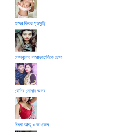
গুদের ভিতর সুড়সুড়ি
ফেসবুকের বারোভাতারিকে চোদা
বৌদির সোনায় আদর
বিধবা আম্মু ও আংকেল