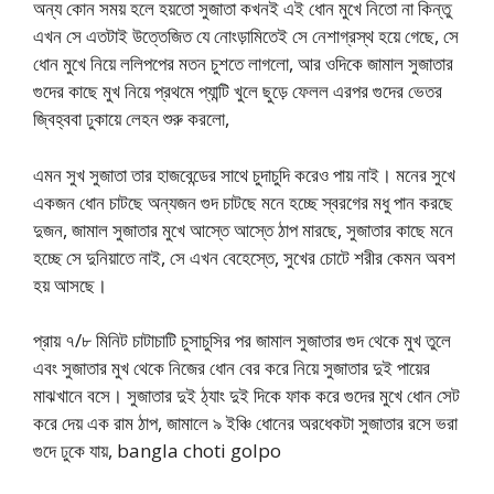
অন্য কোন সময় হলে হয়তো সুজাতা কখনই এই ধোন মুখে নিতো না কিন্তু
এখন সে এতটাই উত্তেজিত যে নোংড়ামিতেই সে নেশাগ্রস্থ হয়ে গেছে, সে
ধোন মুখে নিয়ে ললিপপের মতন চুশতে লাগলো, আর ওদিকে জামাল সুজাতার
গুদের কাছে মুখ নিয়ে প্রথমে প্যান্টি খুলে ছুড়ে ফেলল এরপর গুদের ভেতর
জ্বিহ্ববা ঢুকায়ে লেহন শুরু করলো,
এমন সুখ সুজাতা তার হাজবেন্ডের সাথে চুদাচুদি করেও পায় নাই। মনের সুখে
একজন ধোন চাটছে অন্যজন গুদ চাটছে মনে হচ্ছে স্বরগের মধু পান করছে
দুজন, জামাল সুজাতার মুখে আস্তে আস্তে ঠাপ মারছে, সুজাতার কাছে মনে
হচ্ছে সে দুনিয়াতে নাই, সে এখন বেহেস্তে, সুখের চোটে শরীর কেমন অবশ
হয় আসছে।
প্রায় ৭/৮ মিনিট চাটাচাটি চুসাচুসির পর জামাল সুজাতার গুদ থেকে মুখ তুলে
এবং সুজাতার মুখ থেকে নিজের ধোন বের করে নিয়ে সুজাতার দুই পায়ের
মাঝখানে বসে। সুজাতার দুই ঠ্যাং দুই দিকে ফাক করে গুদের মুখে ধোন সেট
করে দেয় এক রাম ঠাপ, জামালে ৯ ইঞ্চি ধোনের অরধেকটা সুজাতার রসে ভরা
গুদে ঢুকে যায়, bangla choti golpo