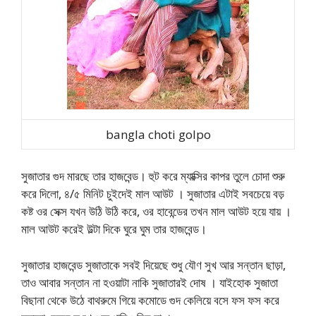
bangla choti golpo
সুজাতার গুদ মারছে তার হাজবেন্ড। হুট করে ম্যাক্সির কাপর তুলে চোদা শুরু
করে দিলো, ৪/৫ মিনিট চুইদেই মাল আউট । সুজাতার এটাই সবচেয়ে বড়
কষ্ট ওর সেক্স যখন উঠি উঠি করে, ওর হাবেন্ডের তখন মাল আউট হয়ে যায় ।
মাল আউট করেই উল্টা দিকে ঘুরে ঘুম তার হাজবেন্ড।
সুজাতার হাজবেন্ড সুজাতাকে সবই দিয়েছে শুধু যৌণ সুখ আর সন্তান ছাড়া,
তাও আবার সন্তান না হওয়াটা নাকি সুজাতারই দোষ । যাইহোক সুজাতা
বিছানা থেকে উঠে বাথরুমে গিয়ে কমোডে গুদ কেলিয়ে বসে ফস ফস করে