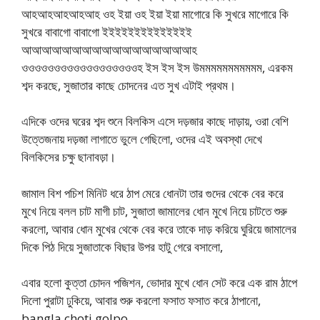
আহআহআহআহআহ ওহ ইয়া ওহ ইয়া ইয়া মাগোরে কি সুখরে মাগোরে কি
সুখরে বাবাগো বাবাগো ইইইইইইইইইইইইইই
আআআআআআআআআআআআআআআআআহ
ওওওওওওওওওওওওওওওওওওহ ইস ইস ইস উমমমমমমমমমমম, এরকম
শব্দ করছে, সুজাতার কাছে চোদনের এত সুখ এটাই প্রথম।
এদিকে ওদের ঘরের শব্দ শুনে বিলকিস এসে দড়জার কাছে দাড়ায়, ওরা বেশি
উত্তেজনায় দড়জা লাগাতে ভুলে গেছিলো, ওদের এই অবস্থা দেখে
বিলকিসের চক্ষু ছানাবড়া।
জামাল বিশ পচিশ মিনিট ধরে ঠাপ মেরে ধোনটা তার গুদের থেকে বের করে
মুখে নিয়ে বলল চাট মাগী চাট, সুজাতা জামালের ধোন মুখে নিয়ে চাটতে শুরু
করলো, আবার ধোন মুখের থেকে বের করে তাকে দাড় করিয়ে ঘুরিয়ে জামালের
দিকে পিঠ দিয়ে সুজাতাকে বিছার উপর হাটু গেরে বসালো,
এবার হলো কুত্তা চোদন পজিশন, ভোদার মুখে ধোন সেট করে এক রাম ঠাপে
দিলো পুরাটা ঢুকিয়ে, আবার শুরু করলো ফসাত ফসাত করে ঠাপানো,
bangla choti golpo