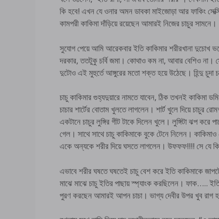
কি হবে! এখন যে ওনার অমন ডাবকা মাইজোড়া আর ফাকিং সেক্সি
কামপরী কাকিমা দাঁড়িয়ে রয়েছেন আমারই নিজের চাচুর সামনে।
সুযোগ পেয়ে আমি আরেকবার ইতি কাকিমার শরীরখানা দুচোখ ভর
দরকার, ততটুকু চর্বি জমা। কোথাও কম না, আবার বেশিও না।
দুটোও এই মুহুর্তে আঙ্গুরের মতো শক্ত হয়ে উঠেছে। হিন্দু চুদা চ
চাচু কাকিমার গুহ্যদুয়ারে নামতে যাবেন, ঠিক তখনই কাকিমা 
চাচার শার্টের বোতাম খুলতে লাগলেন। শার্ট খুলে দিয়ে চাচুর
একটানে চাচুর লুঙ্গির গীট টাকে দিলেন খুলে। লুঙ্গিটা ঝপ করে
গেল। সাথে সাথে চাচু কাকিমাকে বুকে টেনে নিলেন। কাকিমাও
একে অন্যকে শরীর দিয়ে ঘসতে লাগলেন। উফফফ!!!! সে যে কি এ
এভাবে শরীর ঘষতে ঘষতেই চাচু বেশ করে ইতি কাকিমাকে জা
মাঝে মাঝে চাচু ইতির পাছায় স্প্যাংক করছিলেন। ফাক….. ইত
পুরণ করছেন আমারই আপন চাচা। ভাগ্য দেবীর উপর খুব রাগ