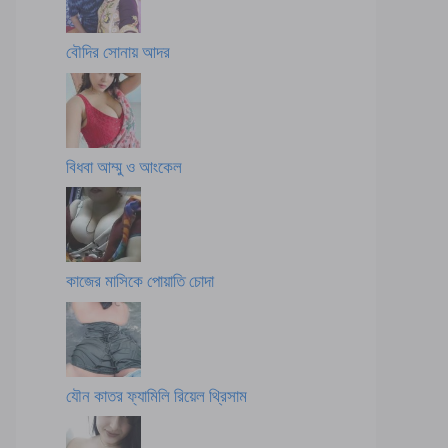
বৌদির সোনায় আদর
বিধবা আম্মু ও আংকেল
কাজের মাসিকে পোয়াতি চোদা
যৌন কাতর ফ্যামিলি রিয়েল থ্রিসাম