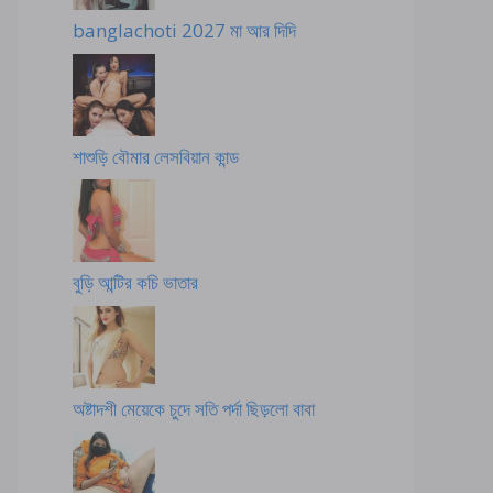
banglachoti 2027 মা আর দিদি
শাশুড়ি বৌমার লেসবিয়ান কান্ড
বুড়ি আন্টির কচি ভাতার
অষ্টাদশী মেয়েকে চুদে সতি পর্দা ছিড়লো বাবা