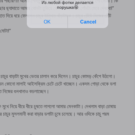
র পাছারাণী! আমার পোঁদসুন্দরী! তোমার পাছা রাণীর তুলনা নেই গো সোনা। কি
 ছ্যাদাতে আমার ধোনটা ঢুকিয়ে বেশ করে তোমার পোঁদটা মেরে দেখবো!”
ত দিয়ে ধরে ফেললেন চাচুর উত্থিত বাঁড়াটাকে। চাচুর ঠোঁটে নিজের ঠোঁট
মোটা!”
চাচুর বাড়াটা মুখের ভেতর চালান করে দিলেন। চাচুর কোমড় কেঁপে উঠলো।
েন। যেন কোনো মালাই আইসক্রিম চেটে চেটে খাচ্ছেন। একদম গোড়া থেকে ডগা
হাতে নিজের গুদখানাও কচলাচ্ছেন।
 মুখে নিয়ে ধীরে ধীরে চুষতে লাগলো আমার মেনকাটা। দেখলাম বাড়া চোষায়
চাচুর মুসলমানী করা বাড়ার ডগাটা চুষে চলেছে। আর ওদিকে চাচু পরম