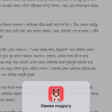
 আওয়ার গ্লাস শেইপ শরীরখানা সম্পূর্ণ উলঙ্গ। আর এমন উলঙ্গ রূপে আমার
ে গিলতে লাগলাম। কাকিমার শরীর ভরাট আর টান টান। ঠিক যেখানে যতটুকু
 সেই সাথে মোটা পাছা আর পাতলা কোমর। আর, মাইগুলি তো লা জবাব। বোঁটা
টি
ডমিনেটিং রোলে নামলেন। “এবার আমার পালা, ঠাকুরপো” বলে কাকিমা বেলাল
 রোমশ বুকে মুখ ঘসতে আরম্ভ করলেন। তারপর, একদম সময় নষ্ট না করে
 পায়ের কাছে পড়ে যেতেই বেলাল চাচাও কাকিমার মতো পুরোপুরি ল্যাংটো হয়ে
 যেন চাচুর লোমশ বুকে সেধিয়ে গেলেন। তারপরে দুজন দুজনকে জড়িয়ে ধরে
ক অস্থির কামুকী দৃশ্য!!
পটে ধরে উনার লদকা পাছাটাকে আবারো কচলে দিলেন। কচলাতে কচলাতেই
ি কাকিমার পাছায় স্প্যাংক করা- এ যে আমার স্বপ্ন। আর আমার সেই স্বপ্ন
 হলো আমার।