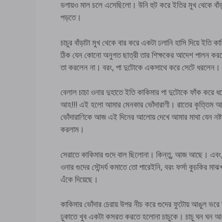
ডগায়ও মাল চলে এসেছিলো। উনি হুট করে ইতির মুখ থেকে বাঁ
পড়তে।
চাচুর বাঁড়াটা মুখ থেকে বার করে একটা ঢলানি হাসি দিয়ে ইতি ক
ঠিক যেন কোনো অনুগত ছাত্রী তার শিক্ষকের আদেশ পালন করল
তা করলেন না। বরং, পা দুটোকে একসাথে করে সেটে ধরলেন। হিন্
বেলাল চাচা ওনার দুহাতে ইতি কাকিমার পা দুটোকে ফাঁক করে 
আহ!!! এই হলো আমার মেনকার ভোঁদারাণী। রাতের কৃত্তিম আলো
ভোঁদারাণিকে আজ এই দিনের আলোয় দেখে আমার মাথা যেন নষ্ট 
করলাম।
সেরাতে কাকিমার গুদে বাল ছিলোনা। কিন্তু, আজ আছে। এবং
ওনার গুদের সৌন্দর্য কমাতে তো পারেইনি, বরং ফর্সা কুচকির মাঝ
এঁকে দিয়েছে।
কাকিমার ভোঁদার চেরায় উপর নীচ করে গুদের ফুটোয় আঙুল ভর
ঢুকাতে খুব একটা কসরত করতে হলোনা চাচুকে। চাচু ঘন ঘন আ