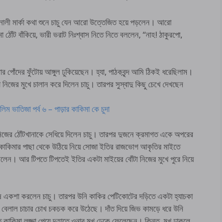
মার্কা কথা শুনে চাচু যেন আরো উত্তেজিত হয়ে পড়লেন। আরো
া ঠোঁট বাঁকিয়ে, ভারী ভরাট নিঃশ্বাস নিতে নিতে বললেন, “নাহ! ঠাকুরপো,
র পোঁদের ফুঁটোয় আঙ্গুল ঢুকিয়েছেন। হ্যা, পাঠকবৃন্দ আমি ঠিকই ধরেছিলাম।
িজের মুখে চালান করে দিলেন চাচু। তারপর সুস্বাদু কিছু চেখে দেখছেন
ুসলিম ভাতিজা পর্ব ৬ – পাড়ার কাকিমা কে চুদা
িজের ঠোঁটখানাকে সেধিয়ে দিলেন চাচু। তারপর দুজনে ক্রমাগত একে অপরের
না কাকিমার পাছা থেকে উঠিয়ে নিয়ে সোজা ইতির রাজভোগ আকৃতির মাইতে
লেন। আর টিপতে টিপতেই ইতির একটা মাইয়ের বোঁটা নিজের মুখে পুরে নিয়ে
ে একশা করলেন চাচু। তারপর উনি কাকির পেটিকোটের দড়িতে একটা হ্যাচকা
 বেলাল চাচার চোখ চকচক করে উঠেছে। দাঁত দিয়ে জিভ কামড়ে ধরে উনি
কাকিমা লজ্জা পেয়ে দুহাতে ওনার মুখ ঢেকে ফেলেছেন। কিন্তু, মুখ ঢাকলে