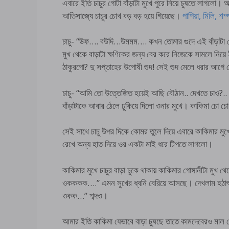
এবারে ইতি চাচুর গোটা বাঁড়াটা মুখে পুরে নিয়ে চুষতে লাগল
আতিসাজ্যে চাচুর চোখ বড় বড় হয়ে গিয়েছে।
পাপিয়া, মিলি, শ
চাচু- “উফ…. বউদি…উমমম…. কখন তোমার গুদে এই বাঁড়াটা 
মুখ থেকে বাড়াটা ক্ষণিকের জন্য বের করে নিজেকে সামলে নিয়
ঠাকুরপো? দু সপ্তাহের উপোষী গুদ! সেই গুদ মেলে ধরার আগে 
চাচু- “আমি তো উত্তেজিত হয়েই আছি বৌঠান.. দেখতে চাও?.. ব
বাঁড়াটাকে আবার ঠেলে ঢুকিয়ে দিলো ওনার মুখে। কাকিমা চো চো
সেই সাথে চাচু উপর দিকে কোমর তুলে দিয়ে এবারে কাকিমার ম
রেখে অন্য হাত দিয়ে ওর একটা মাই ধরে টিপতে লাগলো।
কাকিমার মুখে চাচুর বাড়া ঢুকে থাকায় কাকিমার গোঙ্গানীটা ম
ওকককক….” এমন সুখের ধ্বনি বেরিয়ে আসছে। দেখলাম হঠাৎ
ওকক…” শব্দও।
আমার ইতি কাকিমা যেভাবে বাড়া চুষছে তাতে কামদেবেরও মাল 