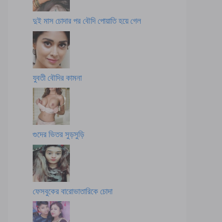
দুই মাস চোদার পর বৌদি পোয়াতি হয়ে গেল
যুবতী বৌদির কামনা
গুদের ভিতর সুড়সুড়ি
ফেসবুকের বারোভাতারিকে চোদা