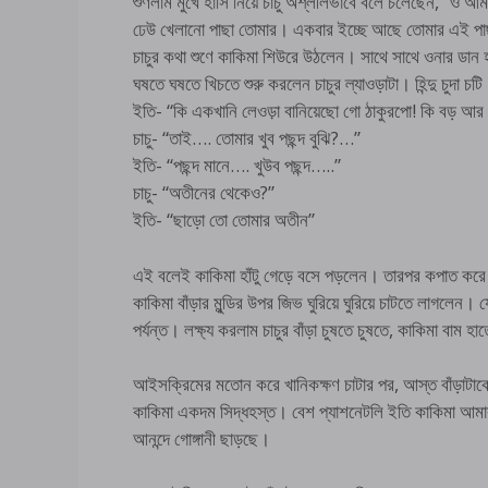
শুণলাম মুখে হাসি নিয়ে চাচু অশ্লীলভাবে বলে চলেছেন, “ও আমা
ঢেউ খেলানো পাছা তোমার। একবার ইচ্ছে আছে তোমার এই পাছার
চাচুর কথা শুণে কাকিমা শিউরে উঠলেন। সাথে সাথে ওনার ডান হা
ঘষতে ঘষতে খিচতে শুরু করলেন চাচুর ল্যাওড়াটা। হিন্দু চুদা চটি
ইতি- “কি একখানি লেওড়া বানিয়েছো গো ঠাকুরপো! কি বড় আর 
চাচু- “তাই…. তোমার খুব পছন্দ বুঝি?…”
ইতি- “পছন্দ মানে…. খুউব পছন্দ…..”
চাচু- “অতীনের থেকেও?”
ইতি- “ছাড়ো তো তোমার অতীন”
এই বলেই কাকিমা হাঁটু গেড়ে বসে পড়লেন। তারপর কপাত করে 
কাকিমা বাঁড়ার মুন্ডির উপর জিভ ঘুরিয়ে ঘুরিয়ে চাটতে লাগল
পর্যন্ত। লক্ষ্য করলাম চাচুর বাঁড়া চুষতে চুষতে, কাকিমা বাম 
আইসক্রিমের মতোন করে খানিকক্ষণ চাটার পর, আস্ত বাঁড়াটাকে
কাকিমা একদম সিদ্ধহস্ত। বেশ প্যাশনেটলি ইতি কাকিমা আমার 
আনন্দে গোঙ্গানী ছাড়ছে।