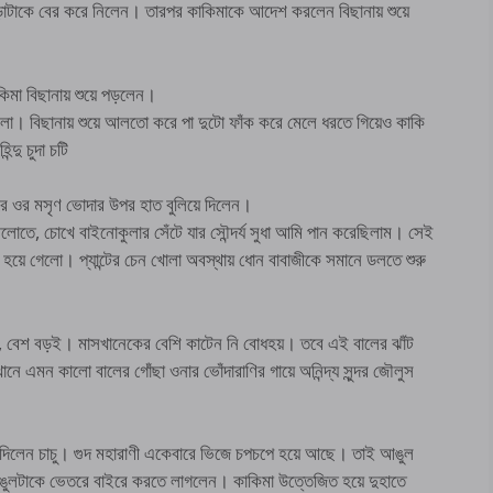
ড়াটাকে বের করে নিলেন। তারপর কাকিমাকে আদেশ করলেন বিছানায় শুয়ে
াকিমা বিছানায় শুয়ে পড়লেন।
ো। বিছানায় শুয়ে আলতো করে পা দুটো ফাঁক করে মেলে ধরতে গিয়েও কাকি
দু চুদা চটি
ধরে ওর মসৃণ ভোদার উপর হাত বুলিয়ে দিলেন।
তে, চোখে বাইনোকুলার সেঁটে যার সৌন্দর্য সুধা আমি পান করেছিলাম। সেই
হয়ে গেলো। প্যান্টের চেন খোলা অবস্থায় ধোন বাবাজীকে সমানে ডলতে শুরু
, বেশ বড়ই। মাসখানেকের বেশি কাটেন নি বোধহয়। তবে এই বালের ঝাঁট
খানে এমন কালো বালের গোঁছা ওনার ভোঁদারাণির গায়ে অনিন্দ্য সুন্দর জৌলুস
ে দিলেন চাচু। গুদ মহারাণী একেবারে ভিজে চপচপে হয়ে আছে। তাই আঙুল
ঙুলটাকে ভেতরে বাইরে করতে লাগলেন। কাকিমা উত্তেজিত হয়ে দুহাতে