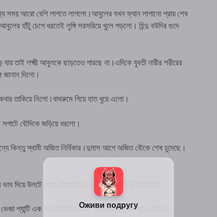
ন্য সময় আরো বেশি লাগতে লাগলো।আবুলের যখন ফ্যান লাগানো প্রায় শেষ
বুলের হাঁটু চেপে ধরতেই লুঙ্গি সরসরিয়ে খুলে পড়লো। হিন্দু বউদির গুদে
পড়ে যায় তাই লক্ষ্মী আবুলকে ছাড়তেও পারছে না।এদিকে যুবতী নারীর শরীরের
উঠে জানান দিলো।
কে একবার তাকিয়ে নিলো।বাথরুমে গিয়ে হাত ধুয়ে এলো।
আবুল সপাটে বৌদিকে জড়িয়ে ধরলো।
ন্যে কিন্তু স্বামী অজিত নির্বিকার।দুমাস আগে অজিত বৌকে শেষ চুদেছে।
ি ভাব দিয়ে উলটে শোয়।ঊপোসি গুদ চোদনের জন্যে মুখিয়ে আছে।
 ভেজা প্যান্টি এক টানে নামিয়ে নিতেই সদ্য কামানো গুদ খুলে গেলো।