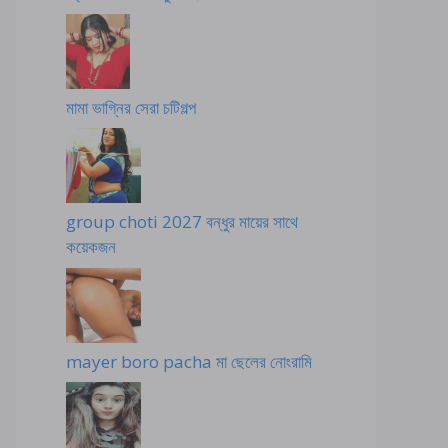
মামা ভাগ্নির সেরা চটিগল্প
group choti 2027 বন্ধুর মায়ের সাথে
কয়েকজন
mayer boro pacha মা ছেলের নোংরামি