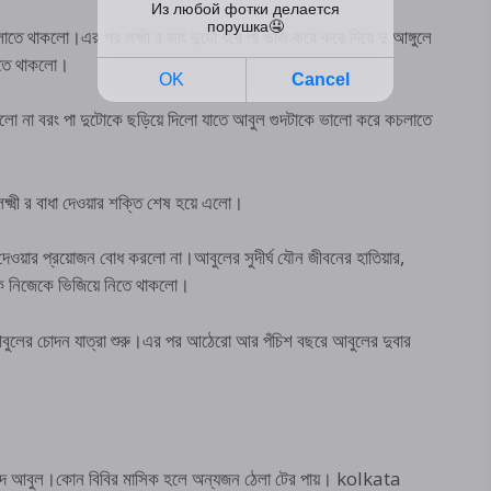
াতে থাকলো।এর পর লক্ষ্মী র জাং দুটো ধরে পা ভাঁজ করে করে দিয়ে দু আঙ্গুলে
লাতে থাকলো।
করলো না বরং পা দুটোকে ছড়িয়ে দিলো যাতে আবুল গুদটাকে ভালো করে কচলাতে
্ষ্মী র বাধা দেওয়ার শক্তি শেষ হয়ে এলো।
 দেওয়ার প্রয়োজন বোধ করলো না।আবুলের সুদীর্ঘ যৌন জীবনের হাতিয়ার,
ঢুকে নিজেকে ভিজিয়ে নিতে থাকলো।
 আবুলের চোদন যাত্রা শুরু।এর পর আঠেরো আর পঁচিশ বছরে আবুলের দুবার
চোদে আবুল।কোন বিবির মাসিক হলে অন্যজন ঠেলা টের পায়। kolkata