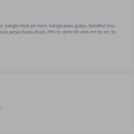
le
,
bangla choti jor kore
,
bangla panu golpo
,
bondhur bou
asuri jamai chuda chudi
,
বৌদির গুদ
,
মুসলিম কাটা ধোনের চোদা হিন্দু গুদে
,
হিন্দু
.