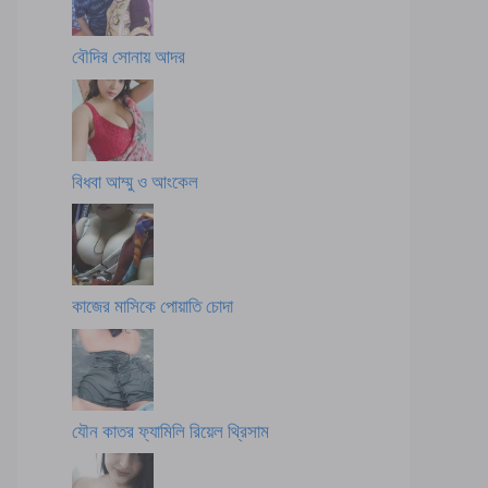
বৌদির সোনায় আদর
বিধবা আম্মু ও আংকেল
কাজের মাসিকে পোয়াতি চোদা
যৌন কাতর ফ্যামিলি রিয়েল থ্রিসাম