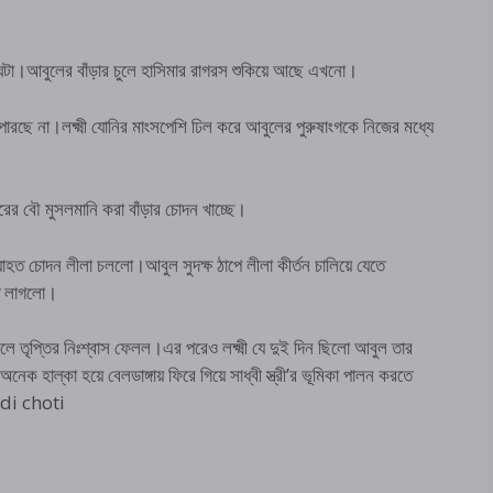
টা।আবুলের বাঁড়ার চুলে হাসিমার রাগরস শুকিয়ে আছে এখনো।
পারছে না।লক্ষ্মী যোনির মাংসপেশি ঢিল করে আবুলের পুরুষাংগকে নিজের মধ্যে
ঘরের বৌ মুসলমানি করা বাঁড়ার চোদন খাচ্ছে।
যাহত চোদন লীলা চললো।আবুল সুদক্ষ ঠাপে লীলা কীর্তন চালিয়ে যেতে
তে লাগলো।
স ঢেলে তৃপ্তির নিঃশ্বাস ফেলল।এর পরেও লক্ষ্মী যে দুই দিন ছিলো আবুল তার
াল্কা হয়ে বেলডাঙ্গায় ফিরে গিয়ে সাধ্বী স্ত্রী’র ভূমিকা পালন করতে
oudi choti