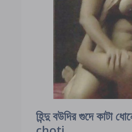
হিন্দু বউদির গুদে কাট
choti