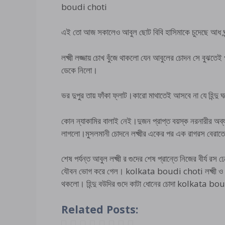
boudi choti
এই তো আজ সকালেও আবুল ছোট বিবি হাসিমাকে চুদেছে আধ ঘন্
লক্ষ্মী লজ্জায় চোখ বুঁজে থাকলো যেন আবুলের চোদন সে বুঝতেই 
ডেকে নিলো।
ভর দুপুর তায় ফাঁকা ফ্লাট।কারো মাথাতেই আসবে না যে হিন্দু 
কোন ন্যাকামির বালাই নেই।দুজন প্রাপ্ত বয়স্ক নরনারীর অব্
লাগলো।মুসলমানী চোদনে লক্ষ্মীর একের পর এক রাগরস বেরা
শেষ পর্যন্ত আবুল লক্ষ্মী র গুদের শেষ প্রান্তে নিজের বীর্য র
যৌবন ভোগ করে গেল। kolkata boudi choti লক্ষ্মী ও অনেক হ
থকলো। হিন্দু বউদির গুদে কাটা ধোনের চোদা kolkata b
Related Posts: