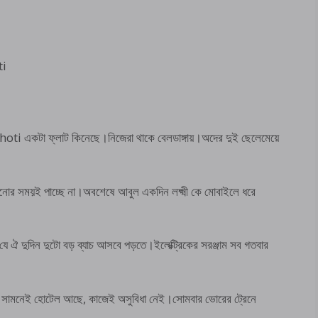
ti
hoti একটা ফ্লাট কিনেছে।নিজেরা থাকে বেলডাঙ্গায়।অদের দুই ছেলেমেয়ে
লাগানোর সময়ই পাচ্ছে না।অবশেষে আবুল একদিন লক্ষ্মী কে মোবাইলে ধরে
ে ঐ দুদিন দুটো বড় ব্যাচ আসবে পড়তে।ইলেক্ট্রিকের সরঞ্জাম সব গতবার
ী – সামনেই হোটেল আছে, কাজেই অসুবিধা নেই।সোমবার ভোরের ট্রেনে