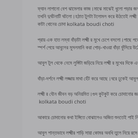
ফ্যান লাগানো বেশ ঝামেলার কাজ।মাঝে মাঝেই ধুলো পড়ার জ
তখনি দুর্ঘটনাটি ঘটলো।হঠাত টুলটা টলোমল করে ঊঠতেই লক্ষ্মী আ
কাটা ধোনের চোদা kolkata boudi choti
প্রায় এক হাত লম্বা বাঁড়াটা লক্ষ্মী র মুখে চেপে বসলো।পাছে 
স্পর্শ পেয়ে আবুলের মুসলমানি করা পোড়-খাওয়া বাঁড়া ফুঁসিয়ে 
আবুল টুল থেকে নেমে লুঙ্গিটা জড়িয়ে নিয়ে লক্ষ্মী র মুখের দি
বাঁড়া-দর্শনে লক্ষ্মী লজ্জায় মাথা হেঁট করে আছে।ঘরে ঢুকেই 
লক্ষ্মী র যৌন জীবন বড় অনিয়মিত।গুদ কুটকুট করে চোদানোর জ
kolkata boudi choti
আকারে চোদানোর কথা ইঙ্গিতে বোঝালেও অজিত শুনতেই পাই ন
আবুল শান্তভাবে লক্ষ্মীর শাড়ি সায়া কোমর অবধি তুলে নিয়ে রসে