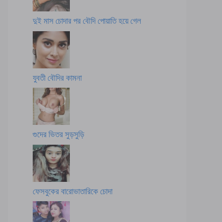
দুই মাস চোদার পর বৌদি পোয়াতি হয়ে গেল
যুবতী বৌদির কামনা
গুদের ভিতর সুড়সুড়ি
ফেসবুকের বারোভাতারিকে চোদা