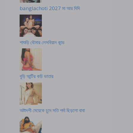
banglachoti 2027 মা আর দিদি
শাশুড়ি বৌমার লেসবিয়ান কান্ড
বুড়ি আন্টির কচি ভাতার
অষ্টাদশী মেয়েকে চুদে সতি পর্দা ছিড়লো বাবা