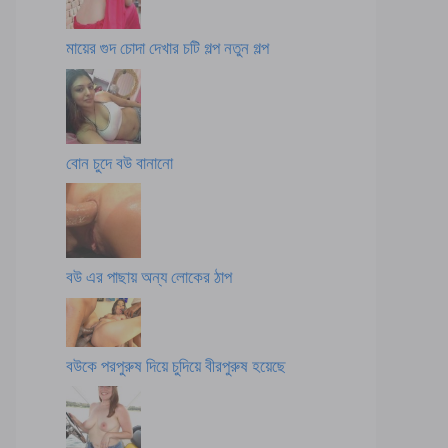
মায়ের গুদ চোদা দেখার চটি গল্প নতুন গল্প
বোন চুদে বউ বানানো
বউ এর পাছায় অন্য লোকের ঠাপ
বউকে পরপুরুষ দিয়ে চুদিয়ে বীরপুরুষ হয়েছে