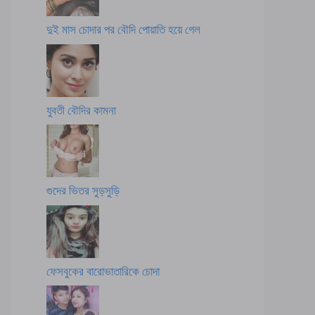
দুই মাস চোদার পর বৌদি পোয়াতি হয়ে গেল
যুবতী বৌদির কামনা
গুদের ভিতর সুড়সুড়ি
ফেসবুকের বারোভাতারিকে চোদা