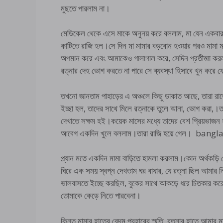
মুছতে পারলাম না।
মেডিকেল থেকে এসে মাকে অনুনয় করে বললাম, মা যেন একবার
কাটিতে রাজি হল।সে দিন মা মামার বড়বোন হওয়ার পরও মামা ম
অপমান করে এবং আমাকেও গালাগাল করে, সেদিন প্রতীজ্ঞা ক
রত্নার দেহ ভোগ করতে না পারে সে ব্যবস্থা হিসাবে খুন করে 
তখনো জানতাম পাহাড়ের এ অঞ্চলে কিছু ডাকাত আছে, তারা রা
ইচ্ছা হল, তাদের সাথে মিলে রত্নাকে তুলে আনা, ভোগ করা,।ত
দেখাতে সক্ষম হই।কয়েক মাসের মধ্যে তাদের বেশ প্রিয়ভাজন
আবেগ একদিন খুলে বললাম।তারা রাজি হয়ে গেল। ban
প্ল্যান মতে একদিন মামা বাড়িতে হামলা করলাম।কোন অর্থকড়ি ন
ঘিরে এক সময় স্বপ্ন দেখতাম ঘর বাধার, যে রত্না ছিল আমার নির
ভালবাসতে ইচ্ছে করছিল, বুকের সাথে আকড়ে ধরে চিতকার ক
তোমাকে কেড়ে নিতে পারবেনা।
কিন্তু মামার হাতের বেদম প্রহারের স্মৃতি, রত্নার হাতে আমার