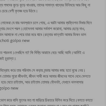
য পশুদের কুড়ে কুড়ে খাওয়ায়, তাদের সামান্য খাদ্যের বিনিময়ে আর কিছু না
 চেয়ে বেশী কৃতজ্ঞ হয়ে উঠবে।
লোকেরা যে যার অবস্থানে চলে গেছে, এ ঘরটা আমার ব্যক্তিগত বিধায় দিনে
ান্নায় ভেংগে পরল।হোসেনদা আমার সর্বনাশ করোনা, আমায় ছেড়ে দাও,
ান আমাকে না পেয়ে তারা মরে যাবে।রত্নার কান্নাটা আমার ভিষন ভাল
gla choti golpo new
ে পারবনা।দেখছিস না? কি দিব্যি আরামে বেচে আছি আমি।আমিই এ
জই চুড়ান্ত।
িদ্রোহ করে তার পরিনাম সে কড়ায় গন্ডায় আমার কাছ হতে বুঝে নেয়।
 তোমার পুরো জীবনটা, জীবন সাথী করে আমার জীবনের সাথে বেধে ফেলতে
র হয়ে যেতে চাইতাম, আর চাইতাম তোমার যৌবনটা, যেখানে ভালবাসার
i golpo new
, ভোগ করে বাসি ফুলের মত পা মাড়িয়ে চিরতরে বিলিন করে দিতে।বলতে বলতে
 সরে গিয়ে বলল, আমাকে এরকম করোনা হোসেন দা।কেন খুব খারাপ করছি?