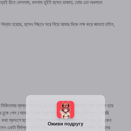
াত্রই চিনে ফেললাম, বললাম তুইই হুসেন ডাকাত, তোর এত অধপতন
 উদ্যত হয়েছে, হুসেন পিছনে সরে গিয়ে আমার দিকে লক্ষ করে জানতে চাইল,
সিকিতসায় ব্যস্ত হয়ে গেল,যে চার জন আমাকে পেটায়েছে তারা হতবাক হয়ে
ঢুকে গেল।আমরা নিরাপদ কিনা জানিনা, তবে সাময়িক নিরাপত্তা পেয়েছি
 কথা প্রসংগে হুসেন কে জিজ্ঞেস করলাম, তোর জীবন এমন কেন হল, কেন
কটা দীর্ঘশ্বাস ফেলে বলল, তোকে বলতাম যদি একা হতিস, মেয়েদের