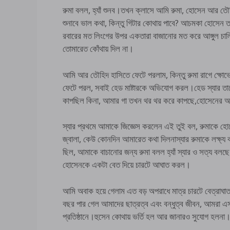
রুমা বলল, হ্যাঁ শুনব।তখন ক্লাসে আমি রুমা, হোসেন আর 
শুনাবে ভাল কথা, কিন্তু গিটার কোথায় পাবে? আচমকা হোসেন তা
রবারের মত লিংগের উপর একতারা বাজানোর মত করে আঙ্গুল চাল
তোমারেত কোঁথায় দিল না।
আমি আর তৌহিদ হাসিতে ফেটে পরলাম, কিন্তু রুমা রাগে ক্ষো
ফেটে পরল, সবাই হেড মাষ্টারকে অভিযোগ করল।হেড স্যার তা
কাপছিল কিনা, আমার গা তখন থর থর করে কাপছে,হোসে
স্যার প্রথমে আমাকে জিজ্ঞেস করলেন এই তুই বল, রুমাকে হ
জ্বালা, কেউ কোনদিন আমারেত কথা দিলনাস্যার রুমাকে লক্ষ্য কর
ছিল, আমাকে বাচানোর জন্য রুমা বলল হ্যাঁ স্যার ও সত্য বল
হোসেনকে একটা বেত দিয়ে চারটে আঘাত করল।
আমি অবাক হয়ে গেলাম এত বড় অপরাধে মাত্র চারটে বেত্রাঘা
বছর পার গেল আমাদের ছাত্রত্ব এবং বন্ধুত্ব জীবন, আমরা এ
প্রতিষ্ঠানে।হুসেন কোথায় ভর্তি হল আর জানারও সুযো