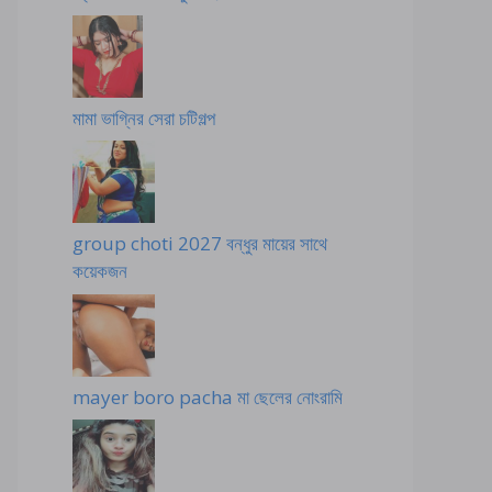
মামা ভাগ্নির সেরা চটিগল্প
group choti 2027 বন্ধুর মায়ের সাথে
কয়েকজন
mayer boro pacha মা ছেলের নোংরামি