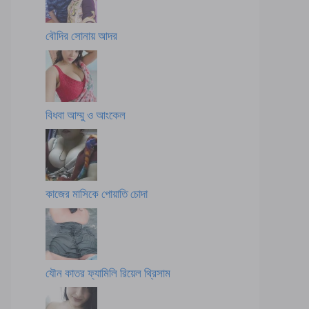
বৌদির সোনায় আদর
বিধবা আম্মু ও আংকেল
কাজের মাসিকে পোয়াতি চোদা
যৌন কাতর ফ্যামিলি রিয়েল থ্রিসাম