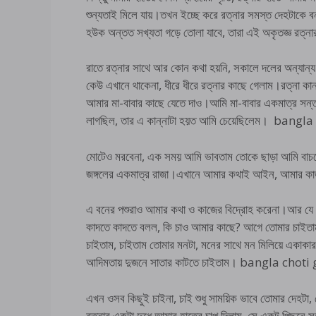
শুন্যতাই মিলে যায়।তখন ইচ্ছে করে রত্নার সমস্ত দেহটাকে বন্
হউক অন্তত সখ্যতা গড়ে তোলা যাবে, তারা এই অকৃতজ্ঞ রত্নার
রাতে রত্নার সাথে আর কোন কথা হয়নি, সকালে দলের অন্যান্য 
কেউ এখানে থাকেনা, ধীরে ধীরে রত্নার কাছে গেলাম।রত্না ক
আমার মা-বাবার কাছে যেতে দাও।আমি মা-বাবার একমাত্র সন্ত
লাগছিল, তার এ কান্নাটা হয়ত আমি চেয়েছিলেম। ban
মোটেও মরবেনা, এক সময় আমি ভাবতাম তোকে ছাড়া আমি বাচত
জঙ্গলের একমাত্র রাজা।এখানে আমার কথাই আইন, আমার কা
এ বনের পশুরাও আমার কথা ও কাজের বিদ্রোহ করেনা।আর যে ব
কাদতে কাদতে বলল, কি চাও আমার কাছে? আগে তোমার চাইতাম
চাইতাম, চাইতাম তোমার মনটা, মনের সাথে মন মিলিয়ে একাকা
আদিমতায় দুজনে সাতার কাটতে চাইতাম। bangla chot
এখন ওসব কিছুই চাইনা, চাই শুধু সাময়িক ভাবে তোমার দেহটা
রত্নার একটা দুধে আমার হাতের চাপ দিলাম, সে একটু পিছনে