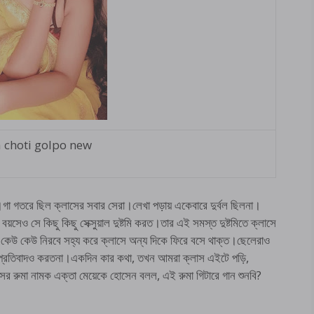
choti golpo new
গা গতরে ছিল ক্লাসের সবার সেরা।লেখা পড়ায় একেবারে দুর্বল ছিলনা।
বয়সেও সে কিছু কিছু সেক্সুয়াল দুষ্টমি করত।তার এই সমস্ত দুষ্টমিতে ক্লাসে
 কেউ কেউ নিরবে সহ্য করে ক্লাসে অন্য দিকে ফিরে বসে থাক্ত।ছেলেরাও
েউ প্রতিবাদও করতনা।একদিন কার কথা, তখন আমরা ক্লাস এইটে পড়ি,
ের রুমা নামক এক্তা মেয়েকে হোসেন বলল, এই রুমা গিটারে গান শুনবি?