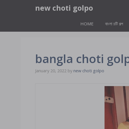
Skip
new choti golpo
to
content
HOME
বাংলা চটি গল্প
bangla choti go
January 20, 2022
by
new choti golpo