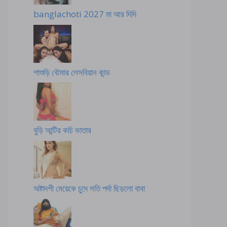
banglachoti 2027 মা আর দিদি
শাশুড়ি বৌমার লেসবিয়ান কান্ড
বুড়ি আন্টির কচি ভাতার
অষ্টাদশী মেয়েকে চুদে সতি পর্দা ছিড়লো বাবা