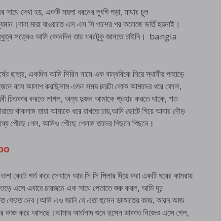
 সাথে দেখা হয়, একটি ময়লা ধরনের লুংগি পড়া, মাথার চুল
যমান।বাবা মারা যাওয়াতে এস এস সি পাশের পর কলেজে ভর্তি হয়নাই।
ন্ধুত্ব সত্বেও আমি কোনদিন তার খবরটুকু জানতে চাইনি। bangla
র্ষের ছাত্র, একদিন আমি শিরিন নামে এক বান্ধবিকে নিয়ে স্থানীয় পাহাড়ে
ানে দুজনে বসে আলাপ করছিলাম এমন সময় চারটা লোক আমাদের ধরে ফেলে,
ধবী চিতকার করতে লাগল, অন্য দুজন আমাকে প্রহার করতে থাকে, শত
দৌরাতে থাকলাম তারা আমাকে ধরে রাখতে চায়,আমি ছোটে গিয়ে আবার দৌড়
ন্তব্যে পৌছে গেল, আমিও পৌছে গেলাম তাদের পিছনে পিছনে।
po
া কেটে গর্ত করে সেখানে আর সি সি পিলার দিয়ে করা একটি ঘরের কামরায়
তেড়ে এসে এবারে চারজনে এক সাথে পেতাতে শুরু করল, আমি দৃঢ়
 অক্ষত ফেরত নেব।আমি এও জানি যে এতা হুসেন ডাকাতের কাজ, কারন আজ
রনের কাজ করে আসছে।আমার আর্তনাদ শুনে হুসেন ডাকাত নিজেও এসে গেল,