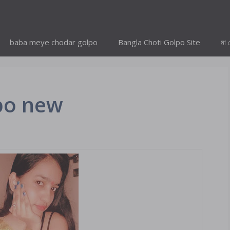
baba meye chodar golpo
Bangla Choti Golpo Site
মা 
lpo new