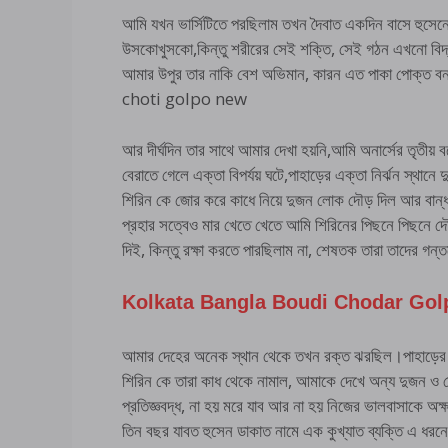
আমি যখন ভার্সিটিতে পরছিলাম তখন দৈবাত একদিন বাসে হুসেনের
উসকোখুসকো,কিন্তু শরীরের সেই শক্তি, সেই গঠন এখনো বিদ্
আমার উপুর তার নাকি বেশ অভিমান, কারন এত পাকা পোক্ত ব
choti golpo new
আর দীর্ঘদিন তার সাথে আমার দেখা হয়নি,আমি অনার্সের তৃতীয় ব
বেরাতে গেলে এক্তা বিপর্যয় ঘটে,পাহাড়ের এক্তা নির্ঝন স্থ
শিরিন কে জোর করে কাধে নিয়ে দুজন লোক দৌড় দিল আর বান্
প্রহার সত্বেও মার খেতে খেতে আমি শিরিনের পিছনে পিছনে 
দিই, কিন্তু রক্ষা করতে পারছিলাম না, শেষতক তারা তাদের গ
Kolkata Bangla Boudi Chodar Gol
আমার দেহের অনেক স্থান থেকে তখন রক্ত ঝরছিল।পাহাড়ের তল
শিরিন কে তারা কাধ থেকে নামাল, আমাকে দেখে অন্য দুজন ও 
প্রতিজ্ঞবদ্ধ, না হয় মরে যাব আর না হয় নিজের ভালবাসাকে
তিন বছর যাবত হুসেন ডাকাত নামে এক কুখ্যাত ব্যক্তি এ ধ