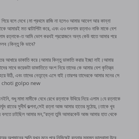
 গিয়ে বলে দেখে।মা প্রথমে রাজি না হলেও আমার আবেগ আর কান্না
াকে আমারই মত ঝাটাপিটা করে, এবং এও শুনলাম রত্নাও নাকি মাকে বেশ
রলাম রত্নাকে-ত আমি ভোগ করবই প্রয়োজনে অন্য কেউ যাতে আমার পরে
ফেলব।কিন্তু কি ভাবে?
তের আধারে ডাকাতি করে।আমার কিন্তু ডাকাতি করার ইচ্ছা নাই।আমার
াদের সাথে কয়েকটা ডাকাতিতে অংশ নিয়ে তাদের কে আমার বেশ কৃতিত্ত্ব
 হয়ে উঠি, এবং তাদের নেতৃত্বে এসে যাই।তারপর তাদেরকে আমার মনের সে
gla choti golpo new
েইনি, শুধু মামা মামীকে বেধে রেখে রত্নাকে উথিয়ে নিয়ে এলাম।যে রত্নাকে
্ঘুম রাতের সুদীর্ঘ কল্পনা,সেই রত্না আজ আমার হাতের মুঠোয়,।তাকে খুব
রে বলতে চাইছিল আমার মন,”রত্না তুমি আমারকেউ আজ আমার হাত থেকে
 মায়ের অপমানের স্মৃতি যখন মনে পরে নিমিষেই রত্নার সমস্ত ভালবাসা উবে