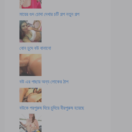
মায়ের গুদ চোদা দেখার চটি গল্প নতুন গল্প
বোন চুদে বউ বানানো
বউ এর পাছায় অন্য লোকের ঠাপ
বউকে পরপুরুষ দিয়ে চুদিয়ে বীরপুরুষ হয়েছে