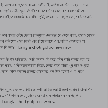
তৌহিদ নামে এক ছেলে ছারা আর কেউ নেই,আমিও ভাবছিলাম হোসেন গান
র পেন্টের চেইন খুলে লিংগটা বের করে টেনে ধরল, রুমার সামনেই তার
িয়ে গাইতে লাগলকি করে বলিবা তুমি, তোমার মনে বড় জ্বালা, কেউ কোনদিন
ভে আর লজ্জায় কেঁদে ফেলল।অন্যান্য মেয়েদের কে ডেকে বলল, তারাও ক্ষোভে
দের অভিযোগ পেয়ে চারটে বেত নিয়ে ক্লাসে এল,জানিনা হোসেনের গা
নের আজ কি হবে? bangla choti golpo new new
োসেন কি গান শুনিয়েছে? আমি বললাম, কি করে বলিব আমি আমার মনে বড়
ে বলল, এ কি সত্য স্বাক্ষ্য দিচ্ছে, রুমার সাথে আমার খুব ভাল সখ্যতা
ছে, স্যার সেদিন বয়সের তুলনায় হোসেনের গান ঠিক হয়নাই এ অপরাধে
ত!কিন্তু পরে জানলাম গিটারের কথা মোটেও রুমা উল্লেখ করেনি।আরো তিন
স এস সি পাশ করলাম, তারপর আমরা চলে গেলাম যার যার পছন্দনীয়
গ হলনা। bangla choti golpo new new