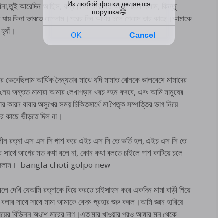
করিনা,তুই আরেদিন আছিস, বল্ব।সেদিনের মত আমরা চলে এলাম, কিন্তু
 আনা যায় কিনা ভাবতে লাগলাম।পরের দিন আবার চলে গেলাম তার কাছে।আমাকে
্যাঁ।
র ভেবেছিলাম আর্থিক দৈন্যতার মাঝে যদি মামাত বোনকে ভালবেসে মামাদের
 নেয় অন্তত মামারা আমার লেখাপড়ার খরচ বহন করবে, এবং আমি মানুষের
 কারন বাবার অসুখের সময় চিকিতসার্থে মা পৈতৃক সম্পত্তির ভাগ নিয়ে
রে কাছে ভীড়তে দিল না।
লীন রত্না এস এস সি পাশ করে এইচ এস সি তে ভর্তি হল, এইচ এস সি তে
মার সাথে আগের মত কথা বলে না, কোন কথা বলতে চাইলে পাশ কাটিয়ে চলে
েখতা লাগলাম। bangla choti golpo new
 বলে দেখি যেআমি রত্নাকে বিয়ে করতে চাইসাহস করে একদিন মামা বাড়ী গিয়ে
বলার সাথে সাথে মামা আমাকে বেদম প্রহার শুরু করল।আমি জ্ঞান হারিয়ে
, গায়ের বিভিন্ন অংশে মারের দাগ।এত মার খাওয়ার পরও আমার মন থেকে