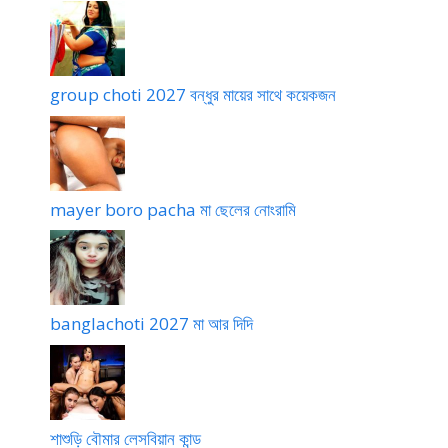
group choti 2027 বন্ধুর মায়ের সাথে কয়েকজন
mayer boro pacha মা ছেলের নোংরামি
banglachoti 2027 মা আর দিদি
শাশুড়ি বৌমার লেসবিয়ান কান্ড