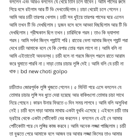
বললেন এবং আরও বললেন যে খেয়ে তিনি চলে যাবেন। আমি পাসের রুমে
গিয়ে বসে রইলাম আর টি ভি দেখতেছিলাম। চাচা খেয়েই চলে গেলেন।
আমি আর চাচী তারপর খেলাম। চাচী সব ধুইয়ে তারপর পাসের ঘরে এলেন
আমি তখন টি ভি দেখছিলাম। দুজন বসে বসে আড্ডা দিছছিলাম আর টি ভি
দেখছিলাম। গ্রীষ্মকাল ছিল তখন। চারিদিকে গরম। তাও কি ভ্যাপসা
গরম। আমি সর্বদা জিন্‌স প্যান্টই পরি। রাতের বেলা আমার জিন্‌স প্যান্ট পরা
দেখে চাচী আমাকে বলে যে কি বেপার তোর গরম লাগে না। আমি বলি না
আমি এইতাতেই অভভস্থ। চাচী বলে না গরমে জিন্‌স পরলে রাতে আরাম
করে ঘুমাতে পারবি না। দাড়া তোর চাচার লুঙ্গি দেই। আমি বলি যে চাচী না
থাক। bd new choti golpo
চাচীতাও জোরপূর্বক লুঙ্গি খুজতে গেলেন। ৫ মিনিট পরে এসে বললেন যে
তোমার চাচার লুঙ্গি সব ধুতে দেয়া হয়েছে আর বাকিগুলো তোমার চাচা সাথে
নিয়ে গেছেন। কারন উনার ফিরতে ৩ দিন সময় লাগবে। আমি বলি অসুবিধা
নেই। চাচী বলে দাড়া আমার মাথায় একটা বুধধি এসেছে। এইবলে চাচী তার
ড্রইার থেকে একটা পেটিকোট বের করলেন। বললেন যে এই নে আমার
পেটিকোটা পরে নে লুঙ্গির কাজ করবে। আমি অনেক লজ্জা পাচ্ছিলাম। চাচী
তা বুঝতে পেরে আমাকে বলে আজব তর আবার লজ্জা কিসের তাও আমার