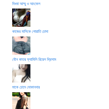
বিধবা আম্মু ও আংকেল
কাজের মাসিকে পোয়াতি চোদা
যৌন কাতর ফ্যামিলি রিয়েল থ্রিসাম
মাকে চোদে দোকানদার