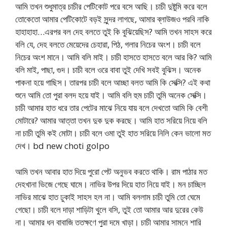
আমি তখন শুধুমাত্র চাচীর পেটিকোট পরে বসে আছি। চাচী দুষ্টুমি করে বলে
তোকেতো আমার পেটিকোটে বড়ই সুন্দর লাগছে, আমার ব্লাউজও পরবি নাকি
হাহাহাহা…এরপর বল দেহ বলতে তুই কি বুঝিয়েছিস? আমি তখন সাহস করে
বলি যে, দেহ বলতে মেয়েদের চেহারা, পিঠ, গলার নিচের অংশ। চাচী বলে
নিচের অংশ মানে। আমি বলি মাই। চাচী হাসতে হাসতে বলে আর কি? আমি
বলি মাই, পাছা, গুদ। চাচী বলে ওরে বাবা তুই দেখি সবই বুঝিস। অনেক
পাকনা হয়ে গাছিস। তারপর চাচী বলে আচ্ছা বলত আমি কি সেক্সি? এই কথা
শুনে আমি তো পুরা বলদ হয়ে যাই। আমি বলি হুম চাচী তুমি অনেক সেক্সি।
চাচী আমার হাত ধরে তার পেটের মাঝে নিয়ে যায় বলে দেখতো আমি কি বেশী
মোটারে? আমার আত্তা তখন দুক দুক করছে। আমি হাত সরিয়ে নিয়ে বলি
না চাচী তুমি কই মোটা। চাচী বলে ওমা তুই হাত সরিয়ে নিলি কেন ভালো মত
দেখ। bd new choti golpo
আমি তখন আবার হাত দিয়ে পুরো পেট অনুভব করতে থাকি। রাম পাঠার মত
দেহখানা ভিজে গেছে ঘামে। নাভির উপর দিয়ে হাত নিয়ে যাই। মন চাচ্ছিল
নাভির মাঝে হাত ঢুকাই সাহস হল না। আমি বললাম চাচী তুমি তো ঘেমে
গেছো। চাচী বলে দাড়া শাড়িটা খুলে বসি, তুই তো আমার আর দুরের কেউ
না। আমার ধন বাবাজি ততক্ষণে পুরা দমে খাড়া। চাচী আমার সামনে শারি