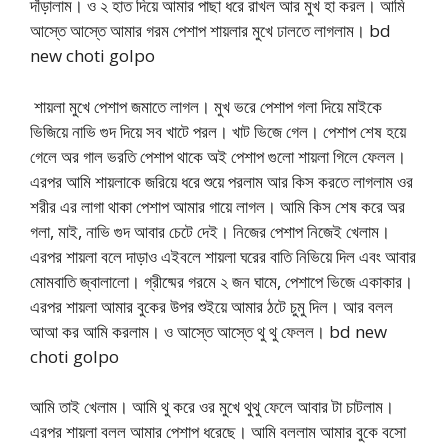
দাঁড়ালাম। ও ২ হাত দিয়ে আমার পাছা ধরে রাখল আর মুখ হা করল। আমি
আস্তে আস্তে আমার গরম পেশাপ শায়লার মুখে ঢালতে লাগলাম। bd
new choti golpo
শায়লা মুখে পেশাপ জমাতে লাগল। মুখ ভরে পেশাপ গলা দিয়ে মাইকে
ভিজিয়ে নাভি গুদ দিয়ে সব খাটে পরল। খাট ভিজে গেল। পেশাপ শেষ হয়ে
গেলে অর গাল ভরতি পেশাপ থাকে অই পেশাপ গুলো শায়লা গিলে ফেলল।
এরপর আমি শায়লাকে জরিয়ে ধরে শুয়ে পরলাম আর কিস করতে লাগলাম ওর
শরীর এর লাগা থাকা পেশাপ আমার গায়ে লাগল। আমি কিস শেষ করে অর
গলা, মাই, নাভি গুদ আবার চেটে দেই। নিজের পেশাপ নিজেই খেলাম।
এরপর শায়লা বলে দাড়াও এইবলে শায়লা ঘরের বাতি নিভিয়ে দিল এবং আবার
মোমবাতি জ্বালালো। গ্রীষ্মের গরমে ২ জন ঘামে, পেশাপে ভিজে একাকার।
এরপর শায়লা আমার বুকের উপর শুইয়ে আমার ঠটে চুমু দিল। আর বলল
আআ কর আমি করলাম। ও আস্তে আস্তে থু থু ফেলল। bd new
choti golpo
আমি তাই খেলাম। আমি থু করে ওর মুখে থুথু ফেলে আবার টা চাটলাম।
এরপর শায়লা বলল আমার পেশাপ ধরেছে। আমি বললাম আমার বুকে বসো