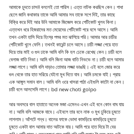
আমাকে চুদতে চাস!! বললেই তো পারিস। এত্ত নাটক করছিস কেন। গাধা
ছেলে জানি কথাকার তাকে আমি আমার সব তাকে সপে দিই, তার কাছে
বিক্রি করে দিই আর উনি আমাকে জিজ্ঞেস করে পেটিকোট খুলব কিনা।
এত্তখন ধরে হিজরাদের মত মেয়েদের পেটিকোট পরে বসে আসে। আমি
তখন একটা হাসি দিয়ে হিংস্র পশুর মত ঝাপিয়ে পরি। আমার আর চাচীর
পেটিকোট খুলে ফেলি। তখনই কারেন্ট চলে আসে। চাচী লজ্জা পেয়ে হাত
দিয়ে তার মাই ও গুদ ঢাকে আমি বলি কি হল ঢেকে রেখেছ কেন। চাচী বলে
বেলাজ বাতি নিভা। আমি বলি জিনা আজ বাতি নিভভে না। চাচী বলে আমার
লজ্জা লাগে। আমি বলি দাড়াও তোমার লজ্জা ভাঙছি। এই বলে জোর করে
গুদ থেকে তার হাত সরিয়ে যেইনা মুখ দিতে যাব। আমি চমকে যাই। প্রায়
এক আঙ্গুল সমান বাল। আমি বলি ওরে খাসরা পাঠা এইগুলি কাটো না কেন।
চাচী বলে আলসেমি লাগে। bd new choti golpo
আর অবসরে বাল হাতাতে অনেক মজা এমেনও এখন এই বনে কোন বাঘ যায়
না। আমি বলি আজকে যাবে। এইবলে তার বনে নাক ও মুখ ঢুকিয়ে চুষতে
লাগলাম। আঁশটে গন্ধ। বালের ফাকে ভোদা কামড়িয়ে কামড়িয়ে চুষতে
চুষতে একটা বাল আমার দাত আটকে যায়। আমি পরে হাত দিয়ে টা বের