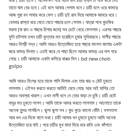
করি। চাচী হাসে। অনেকক্ষণ পরে আমি বলি চাচী ফ্যান টা অফ করে দেই
তাতে ঘাম বের হবে। এই বলে আবার গেলাম বনে। চাচী বলে ওরে কামড়ে
আজ পুরা বন সাবার করে ফেল। চাচী দুই রান দিয়ে আমাকে জাবরে ধরে।
ভোদার রাস্তা ধরে যেতে যেতে পাছায় চলে গেলাম। যাত্রা পথে কুচকির
ময়লা (যা রান ও পাছার চিপায় জমে) সব চেটে খেয়ে ফেললাম। এরপর পাছার
ফুটা চাটলাম তখন চাচী কুত্তার মত হয়েছিল চুষার সুবিধারথে। মাগীর পাছায়
আরও বিশ্রী গন্ধ। আমি আরও উত্তেজিত হয়ে পাছার মাংসল জাগায় একটা
জরে কামড় দিলাম। এতই জরে যে পাছা ছিলে আমার কামড় এর দাগ পরে
গেছে। চাচী আমাকে একটা কসিয়ে থাপ্পর দিল। bd new choti
golpo
আমি আরও হিংস্র হয়ে তাকে গালি দিলাম এবং তার ঘার ও ঠোট চুষতে
লাগলাম। এইসব করতে করতে আমিই ঘেমে গেছে আর অই মাগির তো
আরও অবস্থা খারাপ। এখন মাগী বলে দে তোর বাড়া দে চুষি। চাচী ছোট
বাবুর মত চুষতে লাগল। আমি তাকে আদর করতে লাগলাম। আলোতে তাকে
অনেক সুন্দর লাগছিল। ঝুলা ঝুলা সব। কুচ কুচে কালো বোঁটা। বগলতলা
আর গুদ এর দিকে বালে ভরা। চাচী আমার ধন চুষতে চুষতে আমি অনেক
উত্তেজিত হয়ে যাই। পরে চাচীর মুখ যাতা দিয়ে ধরে রাখি এবং কাঁপতে