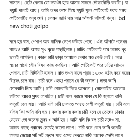
সামনে। ছোট বেলায় তো ল্যাংটা হয়ে আমার সামনে দৌড়াদৌড়ি করতি। যা
প্যান্ট পালটে আয়। আমি অপর রুমে গিয়ে প্যান্ট খুলে পেটিকোট পরার সময়
পেটিকোটির গন্ধ শুনি। কেমন জানি ঘাম আর আঁশটে আঁশটে গন্ধ। bd
new choti golpo
মনে হয় ঘাম, পেশাপ আর মাসিক লেগে শুকিয়ে গেছে। এই আঁশটে গন্ধের
মাঝেও আমি অপার সুখ খুজে পাছছিলাম। চাচির পেটিকোট পরে আমার খুব
ভালই লাগছিল। কারন চাচী ছাড়া আমাকে দেখার মত কেউ নেই। আর
মনের মাঝে যৌন বিষয় কাজ করছিল। আমি পেটিকোট পরে চাচির সামনে
গেলাম, চাচী মিটিমিটি হাসল। রাত তখন বাজে প্রায় ১২.৩০ হঠাৎ করে ঘরের
বিদ্যুৎ চলে যায়। চাচী বলে ওহহ! গ্রামে যে কী জ্বালা। দাড়া আমি
মোমবাতি নিয়ে আসি। চাচী মোমবাতি নিয়ে আসলো। মোমবাতির আলোয়
চাচীকে আরও সুন্দর লাগছিল। চাচী বলে গ্রামে থাকা যে কি জ্বালা খালি
কারেন্ট চলে যায়। আমি বলি চাচী ঢাকাতে আরও বেশী কারেন্ট যায়। চাচী বলে
বলিস কি! আমি বলি হুম। কথায় কথায় কথায় চাচী বলে যে তোদের ঢাকার
মেয়েরা তো অনেক সুন্দর ও স্মার্ট হয়। আমি বলি কি বল চাচী মটেও না,
আমার কাছে গ্রামের মেয়েই ভালো লাগে। চাচী বলে কেন আমি শুনেছি
ঢাকার মেয়েরা সর্ট সর্ট ড্রেস পরে ওদের দেখতে নাকি অনেক সেক্সি লাগে।