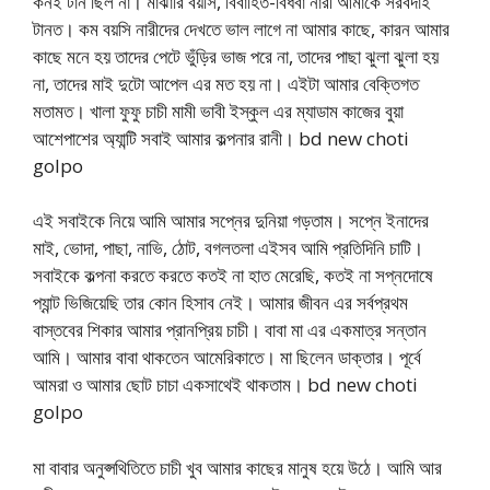
কনই টান ছিল না। মাঝারি বয়সি, বিবাহিত-বিধবা নারী আমাকে সরবদাই
টানত। কম বয়সি নারীদের দেখতে ভাল লাগে না আমার কাছে, কারন আমার
কাছে মনে হয় তাদের পেটে ভুঁড়ির ভাজ পরে না, তাদের পাছা ঝুলা ঝুলা হয়
না, তাদের মাই দুটো আপেল এর মত হয় না। এইটা আমার বেক্তিগত
মতামত। খালা ফুফু চাচী মামী ভাবী ইস্কুল এর ম্যাডাম কাজের বুয়া
আশেপাশের অ্যান্টি সবাই আমার কল্পনার রানী। bd new choti
golpo
এই সবাইকে নিয়ে আমি আমার সপ্নের দুনিয়া গড়তাম। সপ্নে ইনাদের
মাই, ভোদা, পাছা, নাভি, ঠোট, বগলতলা এইসব আমি প্রতিদিনি চাটি।
সবাইকে কল্পনা করতে করতে কতই না হাত মেরেছি, কতই না সপ্নদোষে
প্যান্ট ভিজিয়েছি তার কোন হিসাব নেই। আমার জীবন এর সর্বপ্রথম
বাস্তবের শিকার আমার প্রানপ্রিয় চাচী। বাবা মা এর একমাত্র সন্তান
আমি। আমার বাবা থাকতেন আমেরিকাতে। মা ছিলেন ডাক্তার। পূর্বে
আমরা ও আমার ছোট চাচা একসাথেই থাকতাম। bd new choti
golpo
মা বাবার অনুপ্সথিতিতে চাচী খুব আমার কাছের মানুষ হয়ে উঠে। আমি আর