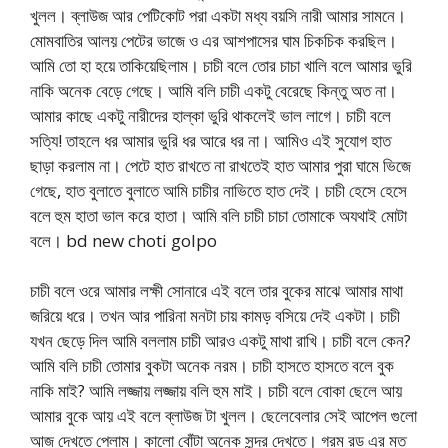
খুলল। ব্লাউজ আর পেটিকোট পরা একটা মধ্য বয়সি নারী আমার সামনে।
মোমবাতির আলয় পেটের ভাজে ও এর আশপাসের ঘাম চিকচিক করছিল।
আমি তো হা হয়ে তাকিয়েছিলাম। চাচী বলে তোর চাচা খালি বলে আমার ভুরি
নাকি অনেক বেড়ে গেছে। আমি বলি চাচী একটু বেরেছে কিন্তু অত না।
আমার কাছে একটু নারীদের হাল্কা ভুরি থাকলেই ভাল লাগে। চাচী বলে
সত্যি! তাহলে ধর আমার ভুরি ধর আরে ধর না। আমিও এই সুযোগ হাত
ছাড়া করলাম না। পেটে হাত রাখতে না রাখতেই হাত আমার পুরা ঘামে ভিজে
গেছে, হাত বুলাতে বুলাতে আমি চাচীর নাভিতে হাত দেই। চাচী হেসে হেসে
বলে হুম হাতা ভাল করে হাতা। আমি বলি চাচী চাচা তোমাকে অযথাই মোটা
বলে। bd new choti golpo
চাচী বলে ওরে আমার লক্ষী সোনারে এই বলে তার বুকের মাঝে আমার মাথা
জরিয়ে ধরে। তখন আর পারিনা মনটা চায় কামড় বসিয়ে দেই একটা। চাচী
যখন ছেড়ে দিল আমি বললাম চাচী আরও একটু মাথা রাখি। চাচী বলে কেন?
আমি বলি চাচী তোমার বুকটা অনেক নরম। চাচী হাসতে হাসতে বলে বুক
নাকি মাই? আমি লজ্জায় লজ্জায় বলি হুম মাই। চাচী বলে বোকা ছেলে আয়
আমার বুকে আয় এই বলে ব্লাউজ টা খুলল। ছেলেবেলার সেই আপেল গুলো
আজ দেখতে পেলাম। কালো বোঁটা অনেক সুন্দর দেখতে। গরম রড এর মত