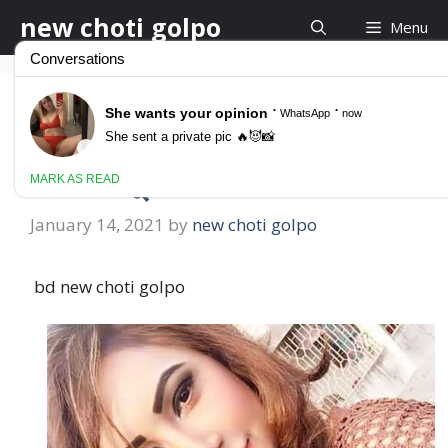
Skip
new choti golpo
Menu
to
content
bd new choti golpo
বাংলা নতুন চটি গল্প
January 14, 2021
by
new choti golpo
bd new choti golpo