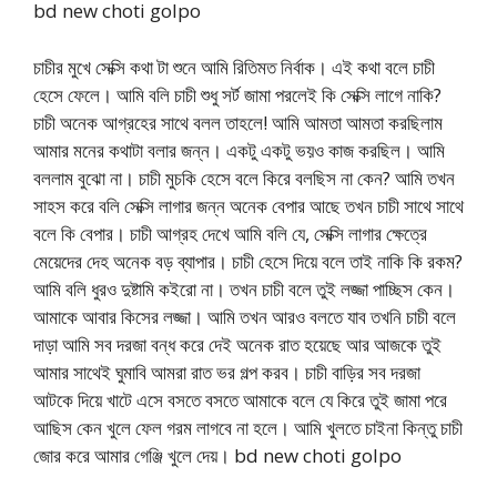
bd new choti golpo
চাচীর মুখে সেক্সি কথা টা শুনে আমি রিতিমত নির্বাক। এই কথা বলে চাচী
হেসে ফেলে। আমি বলি চাচী শুধু সর্ট জামা পরলেই কি সেক্সি লাগে নাকি?
চাচী অনেক আগ্রহের সাথে বলল তাহলে! আমি আমতা আমতা করছিলাম
আমার মনের কথাটা বলার জন্ন। একটু একটু ভয়ও কাজ করছিল। আমি
বললাম বুঝো না। চাচী মুচকি হেসে বলে কিরে বলছিস না কেন? আমি তখন
সাহস করে বলি সেক্সি লাগার জন্ন অনেক বেপার আছে তখন চাচী সাথে সাথে
বলে কি বেপার। চাচী আগ্রহ দেখে আমি বলি যে, সেক্সি লাগার ক্ষেত্রে
মেয়েদের দেহ অনেক বড় ব্যাপার। চাচী হেসে দিয়ে বলে তাই নাকি কি রকম?
আমি বলি ধুরও দুষ্টামি কইরো না। তখন চাচী বলে তুই লজ্জা পাচ্ছিস কেন।
আমাকে আবার কিসের লজ্জা। আমি তখন আরও বলতে যাব তখনি চাচী বলে
দাড়া আমি সব দরজা বন্ধ করে দেই অনেক রাত হয়েছে আর আজকে তুই
আমার সাথেই ঘুমাবি আমরা রাত ভর গল্প করব। চাচী বাড়ির সব দরজা
আটকে দিয়ে খাটে এসে বসতে বসতে আমাকে বলে যে কিরে তুই জামা পরে
আছিস কেন খুলে ফেল গরম লাগবে না হলে। আমি খুলতে চাইনা কিন্তু চাচী
জোর করে আমার গেঞ্জি খুলে দেয়। bd new choti golpo