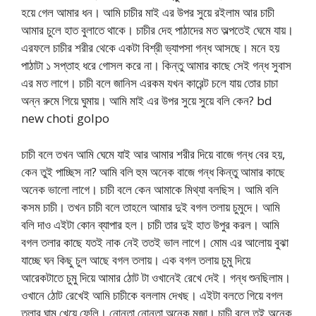
হয়ে গেল আমার ধন। আমি চাচীর মাই এর উপর সুয়ে রইলাম আর চাচী
আমার চুলে হাত বুলাতে থাকে। চাচীর দেহ পাঠাদের মত অল্পতেই ঘেমে যায়।
এরফলে চাচীর শরীর থেকে একটা বিশ্রী ভ্যাপসা গন্ধ আসছে। মনে হয়
পাঠাটা ১ সপ্তাহ ধরে গোসল করে না। কিন্তু আমার কাছে সেই গন্ধ সুবাস
এর মত লাগে। চাচী বলে জানিস এরকম যখন কারেন্ট চলে যায় তোর চাচা
অন্ন রুমে গিয়ে ঘুমায়। আমি মাই এর উপর সুয়ে সুয়ে বলি কেন? bd
new choti golpo
চাচী বলে তখন আমি ঘেমে যাই আর আমার শরীর দিয়ে বাজে গন্ধ বের হয়,
কেন তুই পাচ্ছিস না? আমি বলি হুম অনেক বাজে গন্ধ কিন্তু আমার কাছে
অনেক ভালো লাগে। চাচী বলে কেন আমাকে মিথ্যা বলছিস। আমি বলি
কসম চাচী। তখন চাচী বলে তাহলে আমার দুই বগল তলায় চুমুদে। আমি
বলি দাও এইটা কোন ব্যাপার হল। চাচী তার দুই হাত উপুর করল। আমি
বগল তলার কাছে যতই নাক নেই ততই ভাল লাগে। মোম এর আলোয় বুঝা
যাচ্ছে ঘন কিছু চুল আছে বগল তলায়। এক বগল তলায় চুমু দিয়ে
আরেকটাতে চুমু দিয়ে আমার ঠোট টা ওখানেই রেখে দেই। গন্ধ শুনছিলাম।
ওখানে ঠোট রেখেই আমি চাচীকে বললাম দেখছ। এইটা বলতে গিয়ে বগল
তলার ঘাম খেয়ে ফেলি। নোনতা নোনতা অনেক মজা। চাচী বলে তুই অনেক