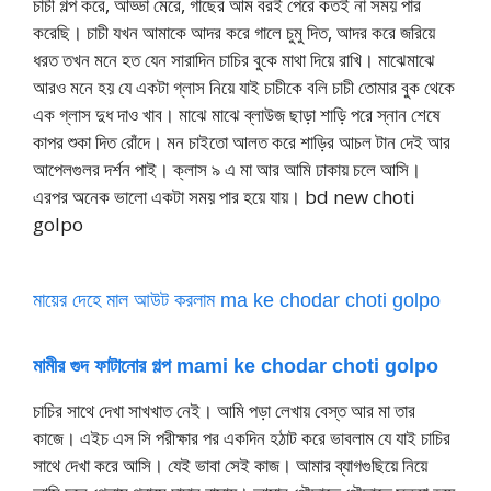
চাচী গল্প করে, আড্ডা মেরে, গাছের আম বরই পেরে কতই না সময় পার
করেছি। চাচী যখন আমাকে আদর করে গালে চুমু দিত, আদর করে জরিয়ে
ধরত তখন মনে হত যেন সারাদিন চাচির বুকে মাথা দিয়ে রাখি। মাঝেমাঝে
আরও মনে হয় যে একটা গ্লাস নিয়ে যাই চাচীকে বলি চাচী তোমার বুক থেকে
এক গ্লাস দুধ দাও খাব। মাঝে মাঝে ব্লাউজ ছাড়া শাড়ি পরে স্নান শেষে
কাপর শুকা দিত রোঁদে। মন চাইতো আলত করে শাড়ির আচল টান দেই আর
আপেলগুলর দর্শন পাই। ক্লাস ৯ এ মা আর আমি ঢাকায় চলে আসি।
এরপর অনেক ভালো একটা সময় পার হয়ে যায়। bd new choti
golpo
মায়ের দেহে মাল আউট করলাম ma ke chodar choti golpo
মামীর গুদ ফাটানোর গল্প mami ke chodar choti golpo
চাচির সাথে দেখা সাখখাত নেই। আমি পড়া লেখায় বেস্ত আর মা তার
কাজে। এইচ এস সি পরীক্ষার পর একদিন হঠাট করে ভাবলাম যে যাই চাচির
সাথে দেখা করে আসি। যেই ভাবা সেই কাজ। আমার ব্যাগগুছিয়ে নিয়ে