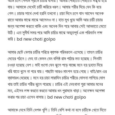
আমি চলে গেলাম গ্রামে চাচার বাসায়। আমার পৌছাতে পৌছাতে সন্ধ্যা হয়ে
যায়। আমাকে দেখেই চাচী জরিয়ে ধরল। আমার শরীর দিয়ে যেন কি বয়ে
গেল। চাচার সাথে দেখা হয়নি তখনো। চাচা দিনে চলে যান আসেন অনেক
রাতে আবার মাঝে মাঝে আসেনও না। হাত মুখ ধুয়ে আমি আর চাচী চাচার
জন্য অপেক্ষা করতে থাকি এবং অনেক দিন পরে আবার সেই আড্ডাতে মেতে
উঠি। এত সুদীর্ঘ সময় পরে আমি চাচির মাঝে অভূতপূর্ব এক পরিবর্তন লক্ষ
করি। bd new choti golpo
আমার ছোট বেলার চাচীর শরিরে ব্যাপক পরিবরতন এসেছে। তাহল চাচির
দেহের গঠনে। দেহ তা কেমন যেন বলিষ্ঠ রাম পাঠার মত হয়েছে। সিনাটা
চওড়া হয়েছে বেশ। মাই গুলো যেন ঝুলে পড়ে যাচ্ছে মনে হয় দুহাত দিয়ে
ধরি যাতে খুলে না পরে যায়। পাছাটা আরও মাংশল হয়ে গেছে। থাই/রান এর
ব্যাসারধ বেরেছে। মনে হয় চাচা সারাদিন চাচির শরীরে দোলনা লাগিয়ে দোল
খায় তাই চাচির শরীর ঝুলে পরেছে। চাচির এই দেহখানা পুরা আমার মনের
মত, এইসব লক্ষ করতে করতে আমার ধন পুরাদমে খাড়া। অনেক্ষন অপেক্ষা
করার পর চাচা এলেন বাসায়। bd new choti golpo
আমাকে দেখে তিনি বেপক খুশি। তিনি বেশি কথা না বলে চাচীকে খেতে দিতে