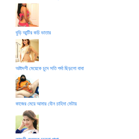
বুড়ি আন্টির কচি ভাতার
অষ্টাদশী মেয়েকে চুদে সতি পর্দা ছিড়লো বাবা
কাজের মেয়ে আমার যৌন চাহিদা মেটায়