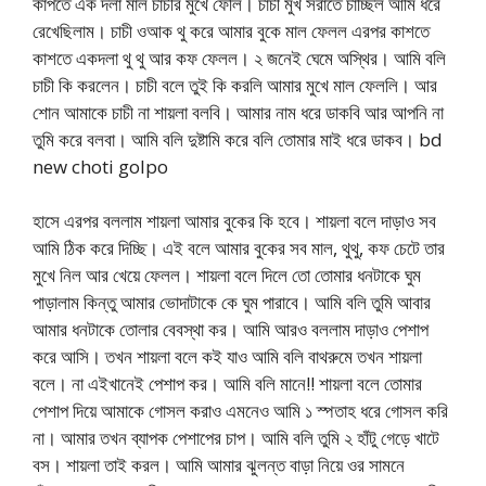
কাঁপতে এক দলা মাল চাচীর মুখে ফেলি। চাচী মুখ সরাতে চাচ্ছিল আমি ধরে
রেখেছিলাম। চাচী ওআক থু করে আমার বুকে মাল ফেলল এরপর কাশতে
কাশতে একদলা থু থু আর কফ ফেলল। ২ জনেই ঘেমে অস্থির। আমি বলি
চাচী কি করলেন। চাচী বলে তুই কি করলি আমার মুখে মাল ফেললি। আর
শোন আমাকে চাচী না শায়লা বলবি। আমার নাম ধরে ডাকবি আর আপনি না
তুমি করে বলবা। আমি বলি দুষ্টামি করে বলি তোমার মাই ধরে ডাকব। bd
new choti golpo
হাসে এরপর বললাম শায়লা আমার বুকের কি হবে। শায়লা বলে দাড়াও সব
আমি ঠিক করে দিচ্ছি। এই বলে আমার বুকের সব মাল, থুথু, কফ চেটে তার
মুখে নিল আর খেয়ে ফেলল। শায়লা বলে দিলে তো তোমার ধনটাকে ঘুম
পাড়ালাম কিন্তু আমার ভোদাটাকে কে ঘুম পারাবে। আমি বলি তুমি আবার
আমার ধনটাকে তোলার বেবস্থা কর। আমি আরও বললাম দাড়াও পেশাপ
করে আসি। তখন শায়লা বলে কই যাও আমি বলি বাথরুমে তখন শায়লা
বলে। না এইখানেই পেশাপ কর। আমি বলি মানে!! শায়লা বলে তোমার
পেশাপ দিয়ে আমাকে গোসল করাও এমনেও আমি ১ স্পতাহ ধরে গোসল করি
না। আমার তখন ব্যাপক পেশাপের চাপ। আমি বলি তুমি ২ হাঁটু গেড়ে খাটে
বস। শায়লা তাই করল। আমি আমার ঝুলন্ত বাড়া নিয়ে ওর সামনে