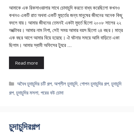
আমাকে এক রিকসাওয়ালার সাথে চোদাচুদি করতে বাধ্য করেছিলো কখনও
কখনও একটি রাত অথবা একটি মুহুর্তের জন্য মানুষের জীবনের অনেক কিছু
বদলে যায়। আমার জীবনের তেমনই একটা মুহুর্ত ছিলো ২০০৮ সালের ২২
অক্টোবর। আমার নাম নিপা, সেই সময় আমার বয়স ছিলো ২৪ বছর। মাত্র
এক বছর আগে আমার বিয়ে হয়েছে। ঐ ঘটনার সময়ে আমি বাড়িতে একা
ছিলাম। আমার স্বামী অফিসের ট্যুরে …
Read more
Categories
অবৈধ চুদাচুদির চটি গল্প
,
অশ্লীল চুদাচুদি
,
গোপন চুদাচুদির গল্প
,
চুদাচুদি
গল্প
,
চুদাচুদির মসলা
,
পরের বউ চোদা
চুদাচুদিরগল্প