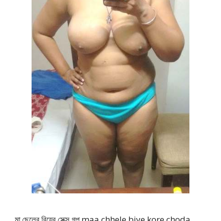
মা ছেলের বিয়ের সেক্স গল্প maa chhele biye kore choda