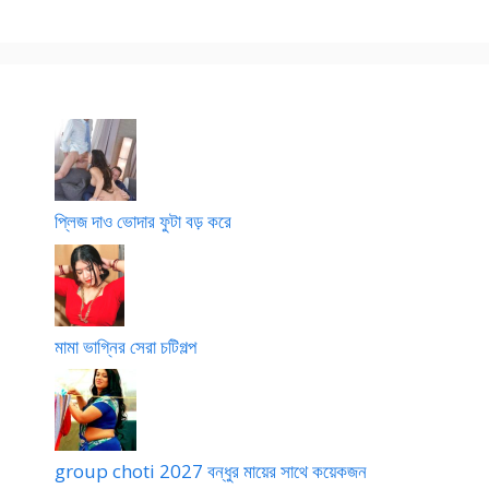
প্লিজ দাও ভোদার ফুটা বড় করে
মামা ভাগ্নির সেরা চটিগল্প
group choti 2027 বন্ধুর মায়ের সাথে কয়েকজন