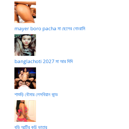
mayer boro pacha মা ছেলের নোংরামি
banglachoti 2027 মা আর দিদি
শাশুড়ি বৌমার লেসবিয়ান কান্ড
বুড়ি আন্টির কচি ভাতার