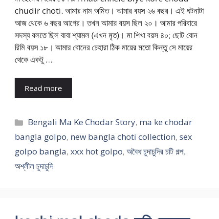
chudir choti. আমার নাম অমিত। আমার বয়স ২৬ বছর। এই ঘটনাটা
আজ থেকে ৬ বছর আগের। তখন আমার বয়স ছিল ২০। আমার পরিবারে
সদস্য বলতে ছিল বাবা শ্যামল (এখন মৃত)। মা শিখা বয়স ৪০; ছোট বোন
রিমি বয়স ১৮। আমার বোনের চেহারা ঠিক মায়ের মতো কিন্তু সে মায়ের
থেকে একটু …
Read more
Categories
Bengali Ma Ke Chodar Story
,
ma ke chodar
bangla golpo
,
new bangla choti collection
,
sex
golpo bangla
,
xxx hot golpo
,
অবৈধ চুদাচুদির চটি গল্প
,
অশ্লীল চুদাচুদি