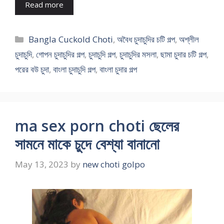
Read more
Categories
Bangla Cuckold Choti
,
অবৈধ চুদাচুদির চটি গল্প
,
অশ্লীল
চুদাচুদি
,
গোপন চুদাচুদির গল্প
,
চুদাচুদি গল্প
,
চুদাচুদির মসলা
,
ছামা চুদার চটি গল্প
,
পরের বউ চুদা
,
বাংলা চুদাচুদি গল্প
,
বাংলা চুদার গল্প
ma sex porn choti ছেলের
সামনে মাকে চুদে বেশ্যা বানানো
May 13, 2023
by
new choti golpo