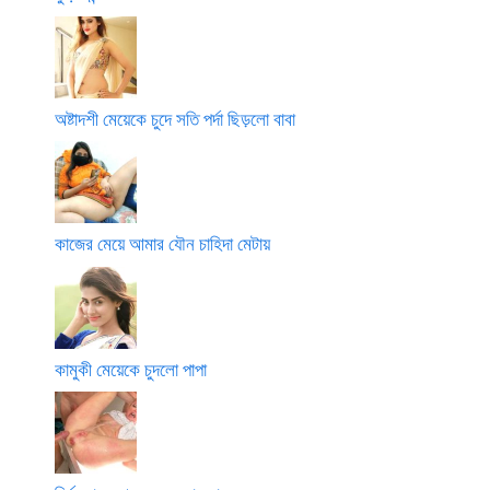
অষ্টাদশী মেয়েকে চুদে সতি পর্দা ছিড়লো বাবা
কাজের মেয়ে আমার যৌন চাহিদা মেটায়
কামুকী মেয়েকে চুদলো পাপা