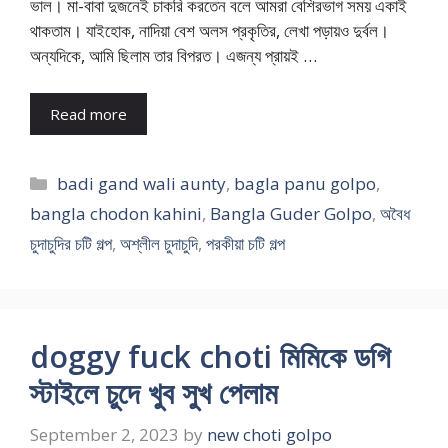
ভাল। মা-বাবা দুজনেই চাকরি করতেন বলে আমরা বেশিরভাগ সময় একাই
থাকতাম। যাইহোক, নাদিয়া বেশ অলস প্রকৃতির, লেখা পড়ায়ও দুর্বল।
অন্যদিকে, আমি ছিলাম তার বিপরত। এজন্য প্রায়ই …
Read more
Categories
badi gand wali aunty
,
bagla panu golpo
,
bangla chodon kahini
,
Bangla Guder Golpo
,
অবৈধ
চুদাচুদির চটি গল্প
,
অশ্লীল চুদাচুদি
,
পরকীয়া চটি গল্প
doggy fuck choti মিমিকে ডগি
স্টাইলে চুদে খুব সুখ পেলাম
September 2, 2023
by
new choti golpo