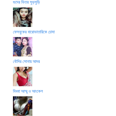
গুদের ভিতর সুড়সুড়ি
ফেসবুকের বারোভাতারিকে চোদা
বৌদির সোনায় আদর
বিধবা আম্মু ও আংকেল