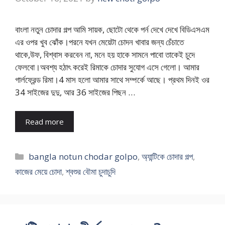
বাংলা নতুন চোদার গল্প আমি সায়ক, ছোটো থেকে পর্ন দেখে দেখে বিডিএসএম
এর ওপর খুব ঝোঁক।পরনে যখন মেয়েটা চোদন খাবার জন্য চেঁচাতে
থাকে,উফ, বিশ্বাস করবেন না, মনে হয় হাকে সামনে পাবো তাকেই চুদে
ফেলবো।অবশ্য হঠাৎ করেই রিমাকে চোদার সুযোগ এসে গেলো। আমার
গার্লফ্রেন্ড রিমা।4 মাস হলো আমার সাথে সম্পর্কে আছে। প্রথম দিনই ওর
34 সাইজের দুদু, আর 36 সাইজের পিছন …
Read more
Categories
bangla notun chodar golpo
,
অ্যান্টিকে চোদার গল্প
,
কাজের মেয়ে চোদা
,
শ্বশুর বৌমা চুদাচুদি