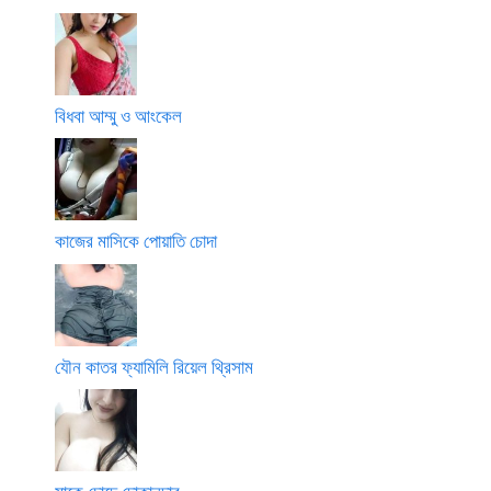
বিধবা আম্মু ও আংকেল
কাজের মাসিকে পোয়াতি চোদা
যৌন কাতর ফ্যামিলি রিয়েল থ্রিসাম