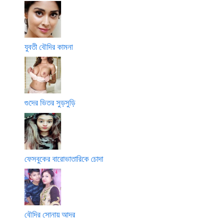
যুবতী বৌদির কামনা
গুদের ভিতর সুড়সুড়ি
ফেসবুকের বারোভাতারিকে চোদা
বৌদির সোনায় আদর