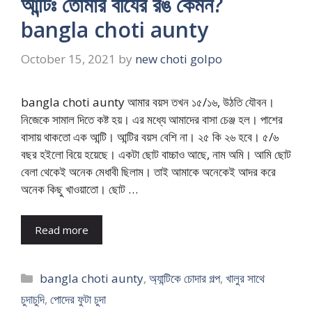
আন্টিঃ তোমার বীর্যের রঙ কেমন?
bangla choti aunty
October 15, 2021
by
new choti golpo
bangla choti aunty আমার বয়স তখন ১৫/১৬, উঠতি যৌবন।
নিজেকে সামাল দিতে কষ্ট হয়। এর মধ্যে আমাদের বাসা চেঞ্জ হল। পাশের
বাসায় থাকতো এক আন্টি। আন্টির বয়স বেশি না। ২৫ কি ২৬ হবে। ৫/৬
বছর হইলো বিয়ে হয়েছে। একটা ছোট বাচ্চাও আছে, নাম অমি। আমি ছোট
বেলা থেকেই অনেক মেধাবী ছিলাম। তাই আমাকে অনেকেই আদর করে
অনেক কিছু খাওয়াতো। ছোট …
Read more
Categories
bangla choti aunty
,
অ্যান্টিকে চোদার গল্প
,
খালুর সাথে
চুদাচুদি
,
পোদের ফুটা চুদা