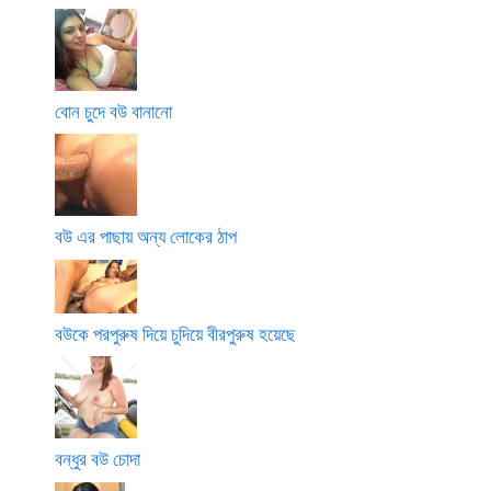
বোন চুদে বউ বানানো
বউ এর পাছায় অন্য লোকের ঠাপ
বউকে পরপুরুষ দিয়ে চুদিয়ে বীরপুরুষ হয়েছে
বন্ধুর বউ চোদা