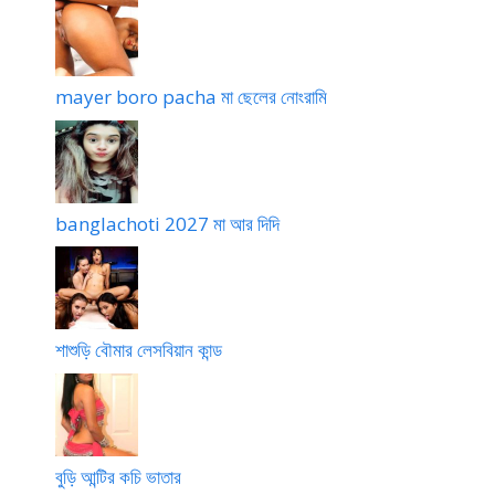
mayer boro pacha মা ছেলের নোংরামি
banglachoti 2027 মা আর দিদি
শাশুড়ি বৌমার লেসবিয়ান কান্ড
বুড়ি আন্টির কচি ভাতার