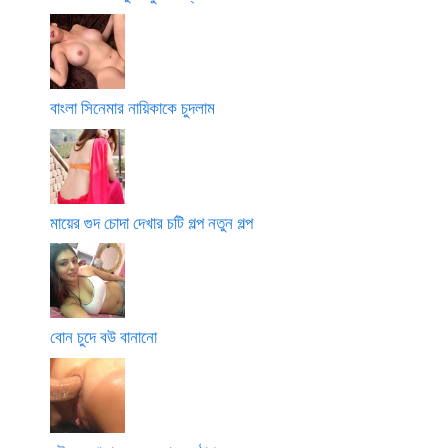
বাংলা সিনেমার নায়িকাকে চুদলাম
মায়ের গুদ চোদা দেখার চটি গল্প নতুন গল্প
বোন চুদে বউ বানানো