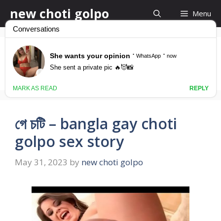
Skip
new choti golpo
Menu
to
content
গে চটি গল্প
গে চটি – bangla gay choti
golpo sex story
May 31, 2023
by
new choti golpo