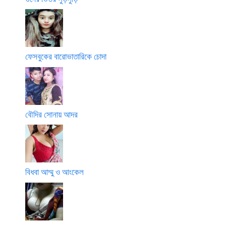
ফেসবুকের বারোভাতারিকে চোদা
বৌদির সোনায় আদর
বিধবা আম্মু ও আংকেল