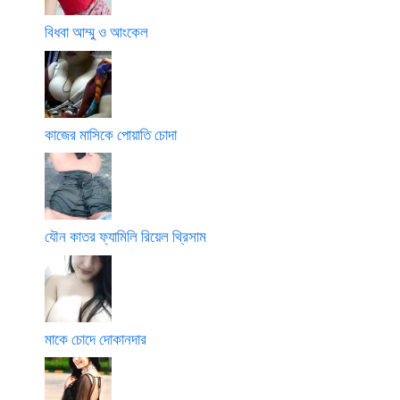
বিধবা আম্মু ও আংকেল
কাজের মাসিকে পোয়াতি চোদা
যৌন কাতর ফ্যামিলি রিয়েল থ্রিসাম
মাকে চোদে দোকানদার