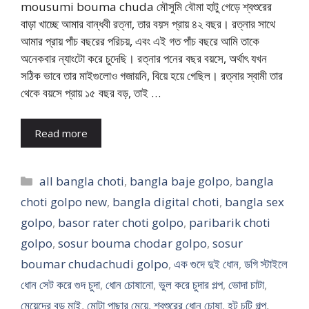
mousumi bouma chuda মৌসুমি বৌমা হাটু গেড়ে শ্বশুরের
বাড়া খাচ্ছে আমার বান্ধবী রত্না, তার বয়স প্রায় ৪২ বছর। রত্নার সাথে
আমার প্রায় পাঁচ বছরের পরিচয়, এবং এই গত পাঁচ বছরে আমি তাকে
অনেকবার ন্যাংটো করে চুদেছি। রত্নার পনের বছর বয়সে, অর্থাৎ যখন
সঠিক ভাবে তার মাইগুলোও গজায়নি, বিয়ে হয়ে গেছিল। রত্নার স্বামী তার
থেকে বয়সে প্রায় ১৫ বছর বড়, তাই …
Read more
Categories
all bangla choti
,
bangla baje golpo
,
bangla
choti golpo new
,
bangla digital choti
,
bangla sex
golpo
,
basor rater choti golpo
,
paribarik choti
golpo
,
sosur bouma chodar golpo
,
sosur
boumar chudachudi golpo
,
এক গুদে দুই ধোন
,
ডগি স্টাইলে
ধোন সেট করে গুদ চুদা
,
ধোন চোষানো
,
ভুল করে চুদার গল্প
,
ভোদা চাটা
,
মেয়েদের বড় মাই
,
মোটা পাছার মেয়ে
,
শ্বশুরের ধোন চোষা
,
হট চটি গল্প
,