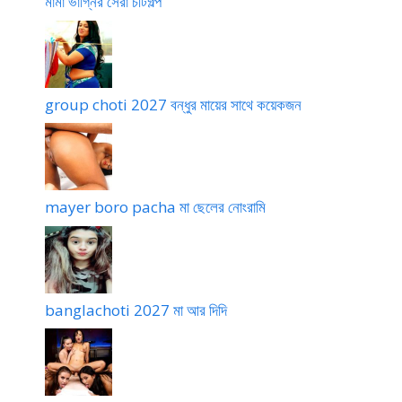
মামা ভাগ্নির সেরা চটিগল্প
group choti 2027 বন্ধুর মায়ের সাথে কয়েকজন
mayer boro pacha মা ছেলের নোংরামি
banglachoti 2027 মা আর দিদি