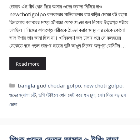
তোমার এই দীর্ঘ ধোন দিয়ে আমার গুদের জ্বালা মিটিয়ে দাও
newchotigolpo কলকাতার মানিকতলার রায় বাড়ির মেজো বউ রত্না
তিনতলায় কলঘরের মধ্যে চৌবাচ্চা থেকে ঠাণ্ডা জল নিজের উত্তপ্ত শরীরে
ঢালছিল। নিজের কামতপ্ত শরীরকে ঠাণ্ডা করার জন্য এর থেকে কোনো
ভাল উপায় তার জানা ছিল না। খানিকক্ষণ জল ঢালার পরে সে কলঘরের
মেঝেতে বসে পড়ল তারপর হাতের দুটি আঙুল নিজের অতৃপ্ত যোনিটির …
Read more
Categories
bangla gud chodar golpo
,
new choti golpo
,
গুদের জ্বালা চটি
,
ডগি স্টাইলে ধোন সেট করে গুদ চুদা
,
ধোন দিয়ে বড় দুধ
চোদা
পিংক গুদের ভেতর আমার ৬ ইঞ্চি বাড়া