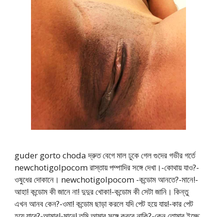
guder gorto choda দ্রুত বেগে মাল ঢুকে গেল গুদের গভীর গর্তে
newchotigolpocom রাস্তায় পম্পাদির সঙ্গে দেখা।-কোথায় যাও?-
ওষুধের দোকানে। newchotigolpocom -কন্ডোম আনতে?-মানে!-
আহা! কন্ডোম কী জানে না! দুদুর খোকা!-কন্ডোম কী সেটা জানি। কিন্তু
এখন আনব কেন?-ওমা! কন্ডোম ছাড়া করলে যদি পেট হয়ে যায়!-কার পেট
হয়ে যাবে?-আমার!-মানে! তুমি আমার সঙ্গে করবে নাকি?-কেন তোমার ইচ্ছে