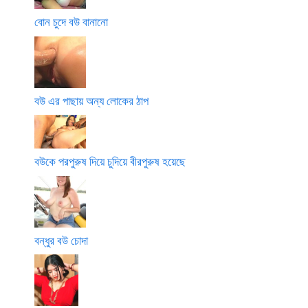
বোন চুদে বউ বানানো
বউ এর পাছায় অন্য লোকের ঠাপ
বউকে পরপুরুষ দিয়ে চুদিয়ে বীরপুরুষ হয়েছে
বন্ধুর বউ চোদা