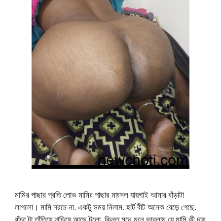
মামির পাছার প্রতি লোভ মামির পাছার মাংসল যায়গাই আমার বাঁড়াটা
লাগলো। মামি নরচে না. একটু সময় নিলাম. হার্ট বীট অনেক বেড়ে গেছে.
বাঁড়া টা তাঁতিয়ে দাড়িয়ে আছে.টলো. কিন্তু মনে মনে ভাবলাম যে মামি কী চায়