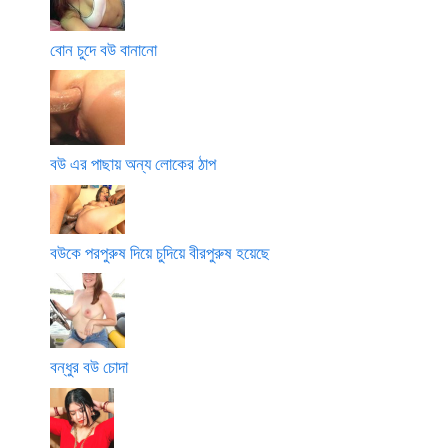
বোন চুদে বউ বানানো
বউ এর পাছায় অন্য লোকের ঠাপ
বউকে পরপুরুষ দিয়ে চুদিয়ে বীরপুরুষ হয়েছে
বন্ধুর বউ চোদা