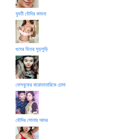
যুবতী বৌদির কামনা
গুদের ভিতর সুড়সুড়ি
ফেসবুকের বারোভাতারিকে চোদা
বৌদির সোনায় আদর