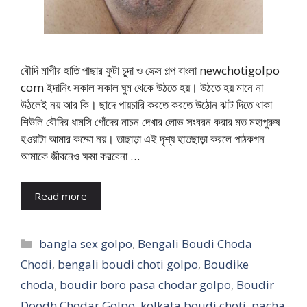
বৌদি মাগীর হাতি পাছার ফুটা চুদা ও সেক্স গল্প বাংলা newchotigolpo
com ইদানিং সকাল সকাল ঘুম থেকে উঠতে হয়। উঠতে হয় মানে না
উঠলেই নয় আর কি। ছাদে পায়চারি করতে করতে উঠোন ঝাট দিতে থাকা
শিউলি বৌদির ধামসি পোঁদের নাচন দেখার লোভ সংবরন করার মত মহাপুরুষ
হওয়াটা আমার কম্মো নয়। তাছাড়া এই দৃশ্য হাতছাড়া করলে পাঠকগন
আমাকে জীবনেও ক্ষমা করবেনা …
Read more
Categories
bangla sex golpo
,
Bengali Boudi Choda
Chodi
,
bengali boudi choti golpo
,
Boudike
choda
,
boudir boro pasa chodar golpo
,
Boudir
Doodh Chodar Golpo
,
kolkata boudi choti
,
pacha