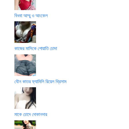
বিধবা আম্মু ও আংকেল
কাজের মাসিকে পোয়াতি চোদা
যৌন কাতর ফ্যামিলি রিয়েল থ্রিসাম
মাকে চোদে দোকানদার