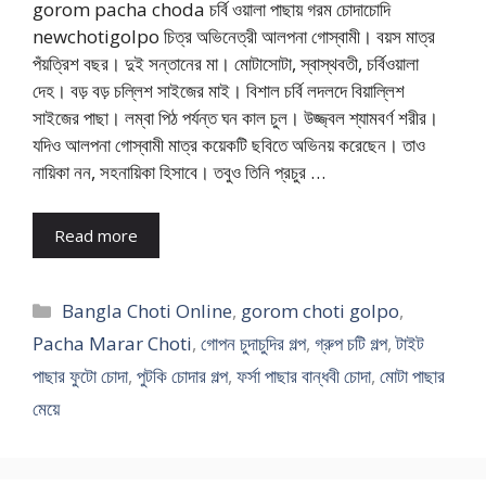
gorom pacha choda চর্বি ওয়ালা পাছায় গরম চোদাচোদি
newchotigolpo চিত্র অভিনেত্রী আলপনা গোস্বামী। বয়স মাত্র
পঁয়ত্রিশ বছর। দুই সন্তানের মা। মোটাসোটা, স্বাস্থবতী, চর্বিওয়ালা
দেহ। বড় বড় চল্লিশ সাইজের মাই। বিশাল চর্বি লদলদে বিয়াল্লিশ
সাইজের পাছা। লম্বা পিঠ পর্যন্ত ঘন কাল চুল। উজ্জ্বল শ্যামবর্ণ শরীর।
যদিও আলপনা গোস্বামী মাত্র কয়েকটি ছবিতে অভিনয় করেছেন। তাও
নায়িকা নন, সহনায়িকা হিসাবে। তবুও তিনি প্রচুর …
Read more
Categories
Bangla Choti Online
,
gorom choti golpo
,
Pacha Marar Choti
,
গোপন চুদাচুদির গল্প
,
গ্রুপ চটি গল্প
,
টাইট
পাছার ফুটো চোদা
,
পুটকি চোদার গল্প
,
ফর্সা পাছার বান্ধবী চোদা
,
মোটা পাছার
মেয়ে