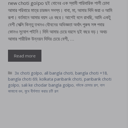
new choti golpo দুই বোনের এক স্বামী পারিবারিক শালী চোদা
আমার পরিবারে মাত্র চারজন সদস্য। বাবা, মা, আমার দিদি জয়া ও আমি
রূপা। বর্তমানে আমার বয়স ২৪ বছর। আগেই বলে রাখছি, আমি একটু
বেশী সেক্সি কিন্তু তখনও যৌবনের অভিজ্ঞতা অর্থাৎ পুরুষ সঙ্গ পবার
কোনও সুযোগ পাইনি। দিদি আমার চেয়ে বয়সে দুই বছর বড়। অথচ
আমার শারীরিক উন্নয়ন দিদির চেয়ে বেশী, …
Read more
Categories
3x choti golpo
,
all bangla choti
,
bangla choti +18
,
bangla choti 69
,
kolkata paribarik choti
,
paribarik choti
golpo
,
sali ke chodar bangla golpo
,
বউকে চোদার গল্প
,
বাল
কামানো গুদ
,
মুখে বীর্যপাত করার চটি গল্প