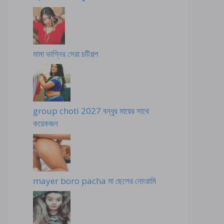
মামা ভাগ্নির সেরা চটিগল্প
group choti 2027 বন্ধুর মায়ের সাথে
কয়েকজন
mayer boro pacha মা ছেলের নোংরামি