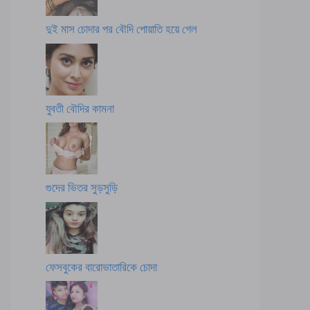
দুই মাস চোদার পর বৌদি পোয়াতি হয়ে গেল
যুবতী বৌদির কামনা
গুদের ভিতর সুড়সুড়ি
ফেসবুকের বারোভাতারিকে চোদা