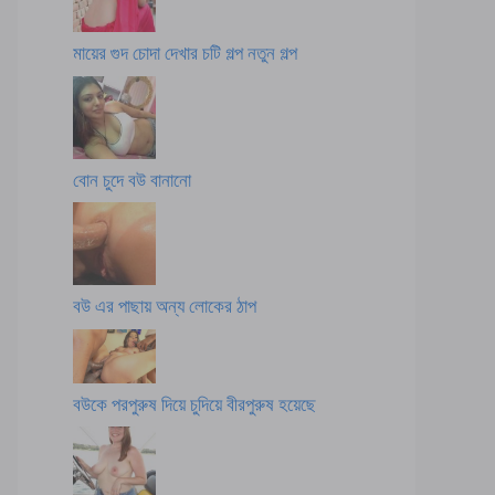
মায়ের গুদ চোদা দেখার চটি গল্প নতুন গল্প
বোন চুদে বউ বানানো
বউ এর পাছায় অন্য লোকের ঠাপ
বউকে পরপুরুষ দিয়ে চুদিয়ে বীরপুরুষ হয়েছে