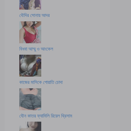
বৌদির সোনায় আদর
বিধবা আম্মু ও আংকেল
কাজের মাসিকে পোয়াতি চোদা
যৌন কাতর ফ্যামিলি রিয়েল থ্রিসাম