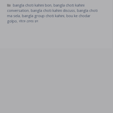
Categories
bangla choti kahini bon
,
bangla choti kahini
conversation
,
bangla choti kahini discuss
,
bangla choti
ma sela
,
bangla group choti kahini
,
bou ke chodar
golpo
,
বউকে চোদার গল্প