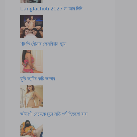
banglachoti 2027 মা আর দিদি
শাশুড়ি বৌমার লেসবিয়ান কান্ড
বুড়ি আন্টির কচি ভাতার
অষ্টাদশী মেয়েকে চুদে সতি পর্দা ছিড়লো বাবা